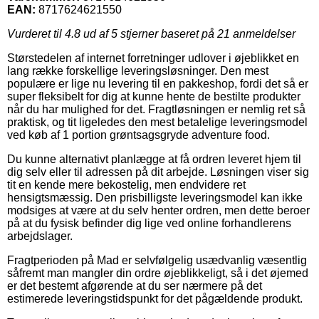
EAN:
8717624621550
Vurderet til
4.8
ud af 5 stjerner baseret på
21
anmeldelser
Størstedelen af internet forretninger udlover i øjeblikket en
lang række forskellige leveringsløsninger. Den mest
populære er lige nu levering til en pakkeshop, fordi det så er
super fleksibelt for dig at kunne hente de bestilte produkter
når du har mulighed for det. Fragtløsningen er nemlig ret så
praktisk, og tit ligeledes den mest betalelige leveringsmodel
ved køb af 1 portion grøntsagsgryde adventure food.
Du kunne alternativt planlægge at få ordren leveret hjem til
dig selv eller til adressen på dit arbejde. Løsningen viser sig
tit en kende mere bekostelig, men endvidere ret
hensigtsmæssig. Den prisbilligste leveringsmodel kan ikke
modsiges at være at du selv henter ordren, men dette beroer
på at du fysisk befinder dig lige ved online forhandlerens
arbejdslager.
Fragtperioden på Mad er selvfølgelig usædvanlig væsentlig
såfremt man mangler din ordre øjeblikkeligt, så i det øjemed
er det bestemt afgørende at du ser nærmere på det
estimerede leveringstidspunkt for det pågældende produkt.