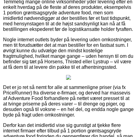
Temmelig mange online virksomheder yder levering efter en
enkelt hverdag på de fleste af deres produkter, eksempelvis
1 portion grøntsagsgryde adventure food, men som
imidlertid nødvendiggør at der bestilles før et fast tidspunkt,
med hensynstagen til at de højst sandsynligt kan nå at få
bestillingen ekspederet før de logistikansatte holder fyraften.
Nogle internet outlets byder på levering uden omkostninger,
men tit forudsætter det at man bestiller for en fastsat sum. I
øvrigt kunne du udvælge den mindst kostelige
fragtmulighed, hvilket mange gange – uden hensyn til om du
befinder sig tæt på Horsens, Thisted eller Lystrup – vil være
at få dem til at levere din pakke til et afhentningssted.
Det er jo ret så nemt for alle at sammenligne priser (via fx
PriceRunner) fra diverse e-firmaer, og derved har massevis
af Adventure Food forhandlere på nettet været presset til at
at tvinge priserne på deres varer – til drenge og piger, og
desuden også til voksne – en hel del, og endda nogle gange
byde på fragt uden omkostninger.
Derfor kan det imidlertid vise sig gunstigt at tjekke flere
internet firmaer efter tilbud på 1 portion grøntsagsgryde
adventure food forinden du gennemfører din handel, så man