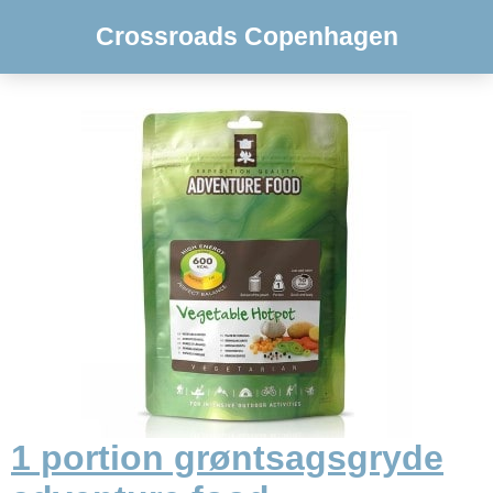
Crossroads Copenhagen
1 portion grøntsagsgryde