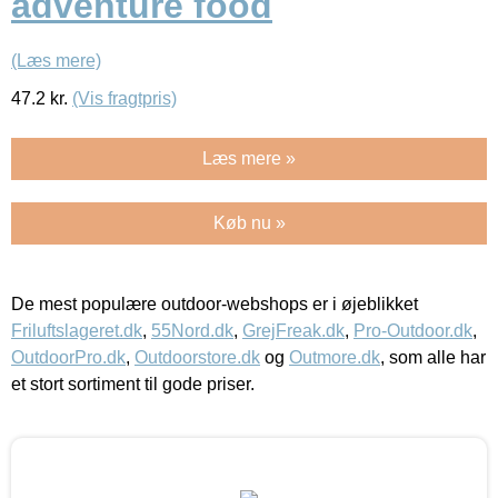
adventure food
(Læs mere)
47.2
kr.
(Vis fragtpris)
Læs mere »
Køb nu »
De mest populære outdoor-webshops er i øjeblikket
Friluftslageret.dk
,
55Nord.dk
,
GrejFreak.dk
,
Pro-Outdoor.dk
,
OutdoorPro.dk
,
Outdoorstore.dk
og
Outmore.dk
, som alle har
et stort sortiment til gode priser.