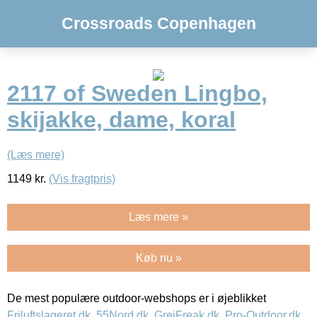
Crossroads Copenhagen
2117 of Sweden Lingbo,
skijakke, dame, koral
(Læs mere)
1149
kr.
(Vis fragtpris)
Læs mere »
Køb nu »
De mest populære outdoor-webshops er i øjeblikket
Friluftslageret.dk
,
55Nord.dk
,
GrejFreak.dk
,
Pro-Outdoor.dk
,