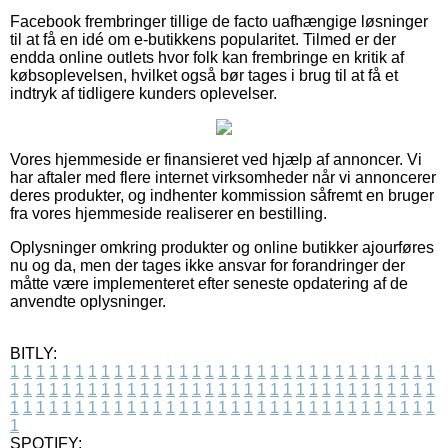
Facebook frembringer tillige de facto uafhængige løsninger
til at få en idé om e-butikkens popularitet. Tilmed er der
endda online outlets hvor folk kan frembringe en kritik af
købsoplevelsen, hvilket også bør tages i brug til at få et
indtryk af tidligere kunders oplevelser.
Vores hjemmeside er finansieret ved hjælp af annoncer. Vi
har aftaler med flere internet virksomheder når vi annoncerer
deres produkter, og indhenter kommission såfremt en bruger
fra vores hjemmeside realiserer en bestilling.
Oplysninger omkring produkter og online butikker ajourføres
nu og da, men der tages ikke ansvar for forandringer der
måtte være implementeret efter seneste opdatering af de
anvendte oplysninger.
BITLY:
1
1
1
1
1
1
1
1
1
1
1
1
1
1
1
1
1
1
1
1
1
1
1
1
1
1
1
1
1
1
1
1
1
1
1
1
1
1
1
1
1
1
1
1
1
1
1
1
1
1
1
1
1
1
1
1
1
1
1
1
1
1
1
1
1
1
1
1
1
1
1
1
1
1
1
1
1
1
1
1
1
1
1
1
1
1
1
1
1
1
1
1
1
1
1
1
1
1
1
1
SPOTIFY: