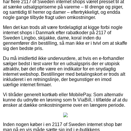
har flere 2117 of Sweden internet shops været presset til at
at sænke udsalgspriserne på varerne – til drenge og piger,
og samtidig til herrer og damer – eftertrykkeligt, og endda
nogle gange tilbyde fragt uden omkostninger.
Men det kan trods alt være fordelagtigt at kigge forbi nogle
internet shops i Danmark efter rabatkoder på 2117 of
Sweden Lingbo, skijakke, dame, koral inden du
gennemfører din bestilling, så man ikke er i tvivl om at skaffe
sig den bedste pris.
Du må imidlertid ikke undervurdere, at hvis en e-forhandler
sælger bedst i test varer for en udsalgspris der er utopisk
attraktiv, bør det ofte være en indikator for en snydagtig
internet webshop. Bestillinger med betalingskort er trods alt
inkluderet i en retningslinje, der begunstiger en imod
uærlige internet firmaer.
Vi tilråder generelt kortkøb eller MobilePay. Som alternativ
kunne du udnytte en løsning som fx ViaBill, i tilfælde af at du
ønsker at dække omkostningerne over en længere periode.
Inden nogen køber i en 2117 of Sweden internet shop bør
man på en vis måde sætte sig ind i e-butikkens