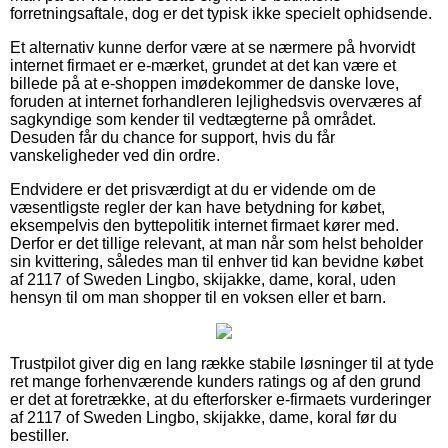
forretningsaftale, dog er det typisk ikke specielt ophidsende.
Et alternativ kunne derfor være at se nærmere på hvorvidt
internet firmaet er e-mærket, grundet at det kan være et
billede på at e-shoppen imødekommer de danske love,
foruden at internet forhandleren lejlighedsvis overværes af
sagkyndige som kender til vedtægterne på området.
Desuden får du chance for support, hvis du får
vanskeligheder ved din ordre.
Endvidere er det prisværdigt at du er vidende om de
væsentligste regler der kan have betydning for købet,
eksempelvis den byttepolitik internet firmaet kører med.
Derfor er det tillige relevant, at man når som helst beholder
sin kvittering, således man til enhver tid kan bevidne købet
af 2117 of Sweden Lingbo, skijakke, dame, koral, uden
hensyn til om man shopper til en voksen eller et barn.
Trustpilot giver dig en lang række stabile løsninger til at tyde
ret mange forhenværende kunders ratings og af den grund
er det at foretrække, at du efterforsker e-firmaets vurderinger
af 2117 of Sweden Lingbo, skijakke, dame, koral før du
bestiller.