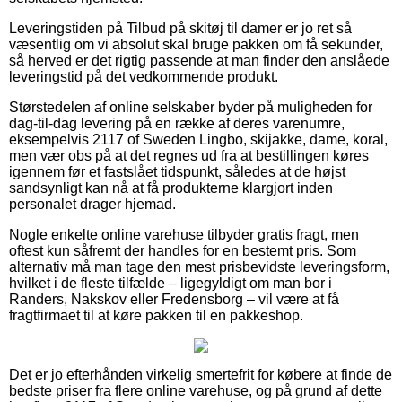
Leveringstiden på Tilbud på skitøj til damer er jo ret så
væsentlig om vi absolut skal bruge pakken om få sekunder,
så herved er det rigtig passende at man finder den anslåede
leveringstid på det vedkommende produkt.
Størstedelen af online selskaber byder på muligheden for
dag-til-dag levering på en række af deres varenumre,
eksempelvis 2117 of Sweden Lingbo, skijakke, dame, koral,
men vær obs på at det regnes ud fra at bestillingen køres
igennem før et fastslået tidspunkt, således at de højst
sandsynligt kan nå at få produkterne klargjort inden
personalet drager hjemad.
Nogle enkelte online varehuse tilbyder gratis fragt, men
oftest kun såfremt der handles for en bestemt pris. Som
alternativ må man tage den mest prisbevidste leveringsform,
hvilket i de fleste tilfælde – ligegyldigt om man bor i
Randers, Nakskov eller Fredensborg – vil være at få
fragtfirmaet til at køre pakken til en pakkeshop.
Det er jo efterhånden virkelig smertefrit for købere at finde de
bedste priser fra flere online varehuse, og på grund af dette