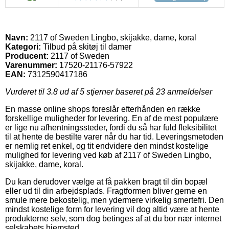
Navn:
2117 of Sweden Lingbo, skijakke, dame, koral
Kategori:
Tilbud på skitøj til damer
Producent:
2117 of Sweden
Varenummer:
17520-21176-57922
EAN:
7312590417186
Vurderet til
3.8
ud af 5 stjerner baseret på
23
anmeldelser
En masse online shops foreslår efterhånden en række
forskellige muligheder for levering. En af de mest populære
er lige nu afhentningssteder, fordi du så har fuld fleksibilitet
til at hente de bestilte varer når du har tid. Leveringsmetoden
er nemlig ret enkel, og tit endvidere den mindst kostelige
mulighed for levering ved køb af 2117 of Sweden Lingbo,
skijakke, dame, koral.
Du kan derudover vælge at få pakken bragt til din bopæl
eller ud til din arbejdsplads. Fragtformen bliver gerne en
smule mere bekostelig, men ydermere virkelig smertefri. Den
mindst kostelige form for levering vil dog altid være at hente
produkterne selv, som dog betinges af at du bor nær internet
selskabets hjemsted.