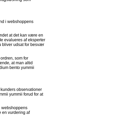
 ind i webshoppens
undet at det kan være en
de evalueres af eksperter
 bliver udsat for besvær
 ordren, som for
rende, at man altid
edium bento yummii
e kunders observationer
mmii yummii forud for at
ine webshoppens
e en vurdering af