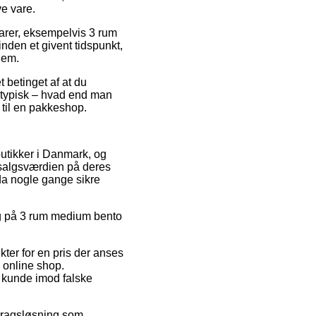
e vare.
arer, eksempelvis 3 rum
nden et givent tidspunkt,
jem.
 betinget af at du
et typisk – hvad end man
g til en pakkeshop.
butikker i Danmark, og
 salgsværdien på deres
dda nogle gange sikre
alg på 3 rum medium bento
ter for en pris der anses
 online shop.
 kunde imod falske
fdragsløsning som