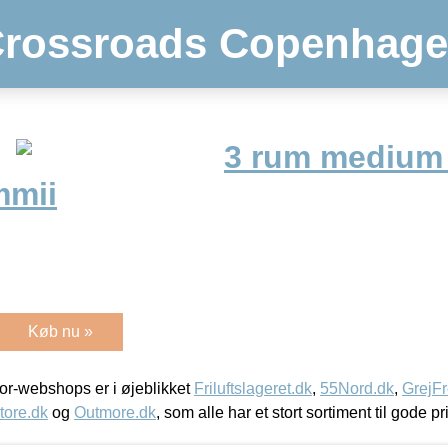
rossroads Copenhag
3 rum medium
mmii
Køb nu »
r-webshops er i øjeblikket
Friluftslageret.dk
,
55Nord.dk
,
GrejFr
tore.dk
og
Outmore.dk
, som alle har et stort sortiment til gode pr