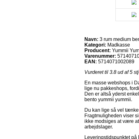
Navn:
3 rum medium ben
Kategori:
Madkasse
Producent:
Yummii Yum
Varenummer:
5714071
EAN:
5714071002089
Vurderet til
3.8
ud af 5 st
En masse webshops i Danm
lige nu pakkeshops, fordi 
Den er altså yderst enke
bento yummii yummii.
Du kan lige så vel tænke o
Fragtmuligheden viser si
ikke modsiges at være at 
arbejdslager.
Leveringstidspunktet på 