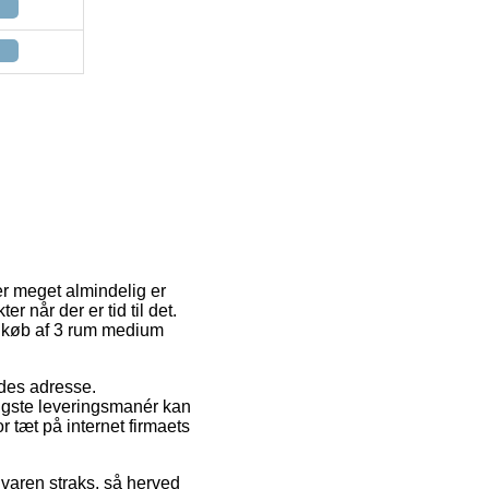
r meget almindelig er
r når der er tid til det.
ed køb af 3 rum medium
ejdes adresse.
ligste leveringsmanér kan
r tæt på internet firmaets
 varen straks, så herved