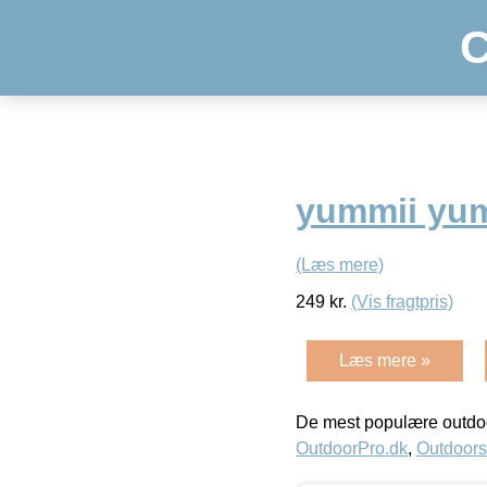
C
yummii yu
(Læs mere)
249
kr.
(Vis fragtpris)
Læs mere »
De mest populære outdoo
OutdoorPro.dk
,
Outdoors