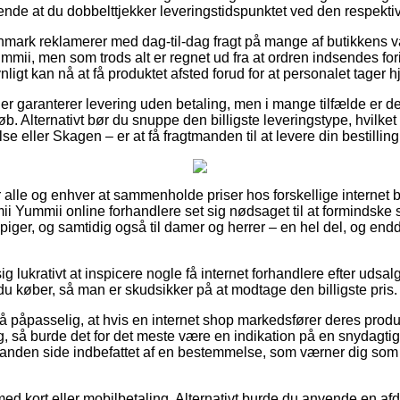
nde at du dobbelttjekker leveringstidspunktet ved den respektiv
nmark reklamerer med dag-til-dag fragt på mange af butikkens v
ii, men som trods alt er regnet ud fra at ordren indsendes fori
ligt kan nå at få produktet afsted forud for at personalet tager h
er garanterer levering uden betaling, men i mange tilfælde er det
løb. Alternativt bør du snuppe den billigste leveringstype, hvilk
se eller Skagen – er at få fragtmanden til at levere din bestillin
 alle og enhver at sammenholde priser hos forskellige internet 
ii Yummii online forhandlere set sig nødsaget til at formindske
 piger, og samtidig også til damer og herrer – en hel del, og en
g lukrativt at inspicere nogle få internet forhandlere efter uds
u køber, så man er skudsikker på at modtage den billigste pris.
å påpasselig, at hvis en internet shop markedsfører deres produk
g, så burde det for det meste være en indikation på en snydagtig
 anden side indbefattet af en bestemmelse, som værner dig som
 med kort eller mobilbetaling. Alternativt burde du anvende en a