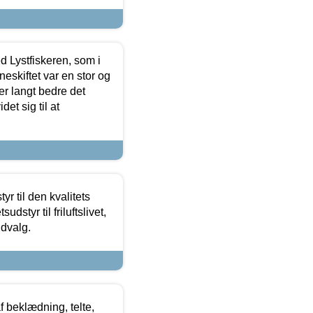
d Lystfiskeren, som i
neskiftet var en stor og
r langt bedre det
et sig til at
r til den kvalitets
dstyr til friluftslivet,
udvalg.
f beklædning, telte,