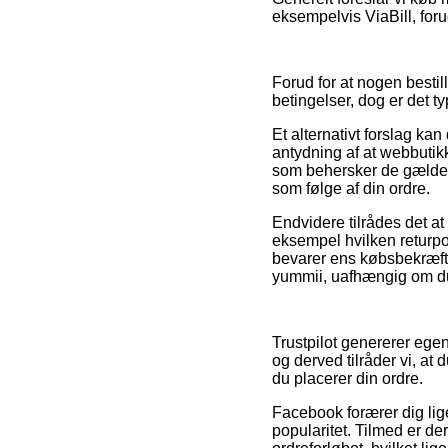
eksempelvis ViaBill, forud
Forud for at nogen besti
betingelser, dog er det 
Et alternativt forslag ka
antydning af at webbutik
som behersker de gældend
som følge af din ordre.
Endvidere tilrådes det a
eksempel hvilken returpoli
bevarer ens købsbekræft
yummii, uafhængig om du 
Trustpilot genererer ege
og derved tilråder vi, at
du placerer din ordre.
Facebook forærer dig lig
popularitet. Tilmed er de