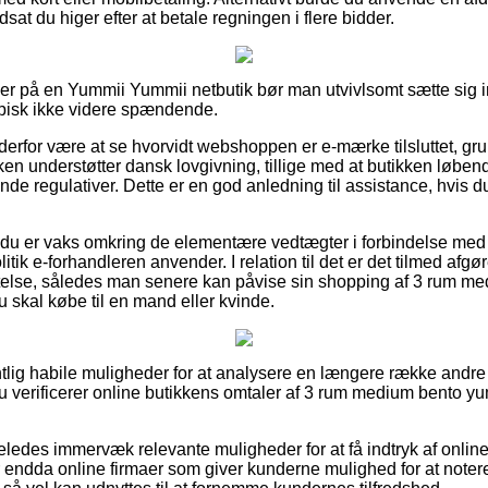
sat du higer efter at betale regningen i flere bidder.
ller på en Yummii Yummii netbutik bør man utvivlsomt sætte sig
typisk ikke videre spændende.
n derfor være at se hvorvidt webshoppen er e-mærke tilsluttet, gr
ken understøtter dansk lovgivning, tillige med at butikken løben
e regulativer. Dette er en god anledning til assistance, hvis du
t du er vaks omkring de elementære vedtægter i forbindelse med
tik e-forhandleren anvender. I relation til det er det tilmed afgø
else, således man senere kan påvise sin shopping af 3 rum m
skal købe til en mand eller kvinde.
ntlig habile muligheder for at analysere en længere række andr
 du verificerer online butikkens omtaler af 3 rum medium bento yu
eledes immervæk relevante muligheder for at få indtryk af onl
r endda online firmaer som giver kunderne mulighed for at noter