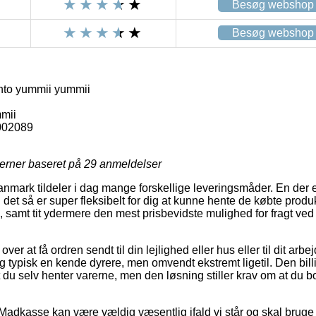
Besøg webshop
Besøg webshop
to yummii yummii
mii
002089
jerner baseret på
29
anmeldelser
ark tildeler i dag mange forskellige leveringsmåder. En der e
det så er super fleksibelt for dig at kunne hente de købte produkte
l, samt tit ydermere den mest prisbevidste mulighed for fragt v
ver at få ordren sendt til din lejlighed eller hus eller til dit arb
g typisk en kende dyrere, men omvendt ekstremt ligetil. Den bil
du selv henter varerne, men den løsning stiller krav om at du bo
Madkasse kan være vældig væsentlig ifald vi står og skal bruge