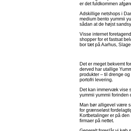
er det fuldkommen afgøre
Adskillige netshops i Da
medium bento yummii yumm
sådan at de højst sandsyn
Visse internet foretagend
shopper for et fastsat be
bor tæt på Aarhus, Slagel
Det er meget bekvemt for
derved har utallige Yumm
produkter – til drenge og
portofri levering.
Det kan immervæk vise si
yummii yummii forinden d
Man bør alligevel være s
for grænseløst fordelagti
Kortbetalinger er på den
firmaer på nettet.
Generelt foreslår vi køb