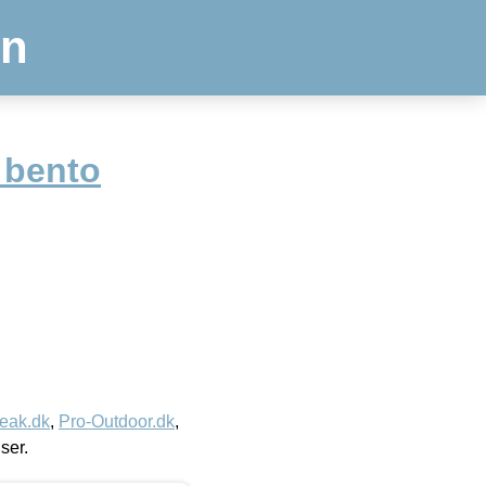
en
 bento
eak.dk
,
Pro-Outdoor.dk
,
iser.