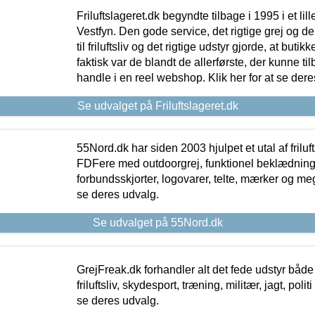
Friluftslageret.dk begyndte tilbage i 1995 i et lil
Vestfyn. Den gode service, det rigtige grej og 
til friluftsliv og det rigtige udstyr gjorde, at buti
faktisk var de blandt de allerførste, der kunne ti
handle i en reel webshop. Klik her for at se dere
Se udvalget på Friluftslageret.dk
55Nord.dk har siden 2003 hjulpet et utal af friluf
FDFere med outdoorgrej, funktionel beklædning,
forbundsskjorter, logovarer, telte, mærker og meg
se deres udvalg.
Se udvalget på 55Nord.dk
GrejFreak.dk forhandler alt det fede udstyr både t
friluftsliv, skydesport, træning, militær, jagt, politi
se deres udvalg.