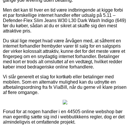
gange yde levering uden betaling.
Men det kan til hver en tid være indbringende at kigge forbi
et par forskellige internet handler efter udsalg på 5.11 –
Defender-Flex Slim Jeans W30 L30 Dark Wash Indigo (649)
før du køber, sådan at du er sikret at skaffe sig den mest
attraktive pris.
Du skal lige meget hvad være årvågen med, at såfremt en
internet forhandler frembyder varer til salg for en salgspris
der virker kolossalt attraktiv, kunne det for det meste være et
fingerpeg om en snydagtig internet forhandler. Betalinger
med kort er trods alt omsluttet af en vedtægt, hvilket redder
køber imod bedrageriske online forhandlere.
Vi slår generelt et slag for kortkøb eller betalinger med
mobilen. Som en alternativ mulighed kan du udnytte en
afbetalingsordning fra fx ViaBill, når du gerne vil klare prisen
af flere omgange.
Forud for at nogen handler i en 44505 online webshop bør
man egentlig sætte sig ind i webbutikkens regler, dog er det
almindeligvis et omfattende projekt.