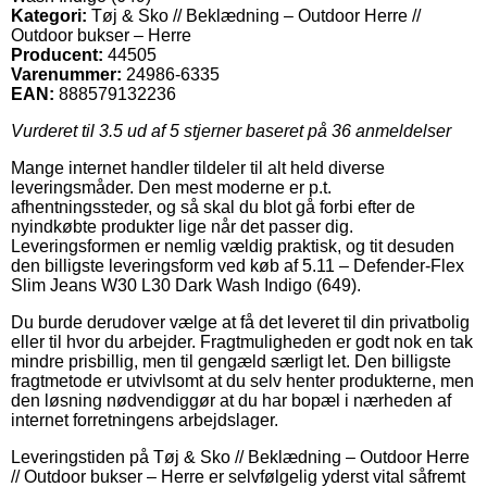
Kategori:
Tøj & Sko // Beklædning – Outdoor Herre //
Outdoor bukser – Herre
Producent:
44505
Varenummer:
24986-6335
EAN:
888579132236
Vurderet til
3.5
ud af 5 stjerner baseret på
36
anmeldelser
Mange internet handler tildeler til alt held diverse
leveringsmåder. Den mest moderne er p.t.
afhentningssteder, og så skal du blot gå forbi efter de
nyindkøbte produkter lige når det passer dig.
Leveringsformen er nemlig vældig praktisk, og tit desuden
den billigste leveringsform ved køb af 5.11 – Defender-Flex
Slim Jeans W30 L30 Dark Wash Indigo (649).
Du burde derudover vælge at få det leveret til din privatbolig
eller til hvor du arbejder. Fragtmuligheden er godt nok en tak
mindre prisbillig, men til gengæld særligt let. Den billigste
fragtmetode er utvivlsomt at du selv henter produkterne, men
den løsning nødvendiggør at du har bopæl i nærheden af
internet forretningens arbejdslager.
Leveringstiden på Tøj & Sko // Beklædning – Outdoor Herre
// Outdoor bukser – Herre er selvfølgelig yderst vital såfremt