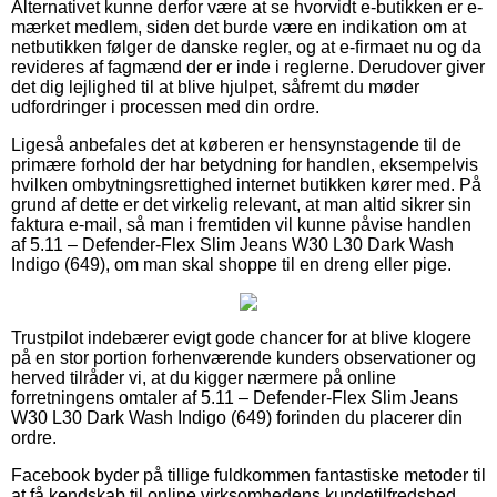
Alternativet kunne derfor være at se hvorvidt e-butikken er e-
mærket medlem, siden det burde være en indikation om at
netbutikken følger de danske regler, og at e-firmaet nu og da
revideres af fagmænd der er inde i reglerne. Derudover giver
det dig lejlighed til at blive hjulpet, såfremt du møder
udfordringer i processen med din ordre.
Ligeså anbefales det at køberen er hensynstagende til de
primære forhold der har betydning for handlen, eksempelvis
hvilken ombytningsrettighed internet butikken kører med. På
grund af dette er det virkelig relevant, at man altid sikrer sin
faktura e-mail, så man i fremtiden vil kunne påvise handlen
af 5.11 – Defender-Flex Slim Jeans W30 L30 Dark Wash
Indigo (649), om man skal shoppe til en dreng eller pige.
Trustpilot indebærer evigt gode chancer for at blive klogere
på en stor portion forhenværende kunders observationer og
herved tilråder vi, at du kigger nærmere på online
forretningens omtaler af 5.11 – Defender-Flex Slim Jeans
W30 L30 Dark Wash Indigo (649) forinden du placerer din
ordre.
Facebook byder på tillige fuldkommen fantastiske metoder til
at få kendskab til online virksomhedens kundetilfredshed.