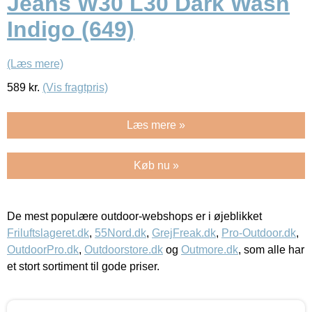
Jeans W30 L30 Dark Wash
Indigo (649)
(Læs mere)
589
kr.
(Vis fragtpris)
Læs mere »
Køb nu »
De mest populære outdoor-webshops er i øjeblikket
Friluftslageret.dk
,
55Nord.dk
,
GrejFreak.dk
,
Pro-Outdoor.dk
,
OutdoorPro.dk
,
Outdoorstore.dk
og
Outmore.dk
, som alle har
et stort sortiment til gode priser.