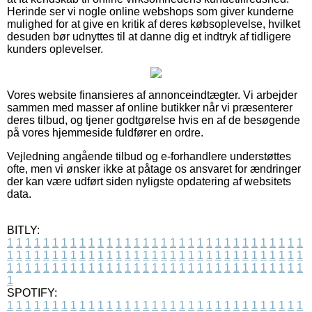
Herinde ser vi nogle online webshops som giver kunderne
mulighed for at give en kritik af deres købsoplevelse, hvilket
desuden bør udnyttes til at danne dig et indtryk af tidligere
kunders oplevelser.
Vores website finansieres af annonceindtægter. Vi arbejder
sammen med masser af online butikker når vi præsenterer
deres tilbud, og tjener godtgørelse hvis en af de besøgende
på vores hjemmeside fuldfører en ordre.
Vejledning angående tilbud og e-forhandlere understøttes
ofte, men vi ønsker ikke at påtage os ansvaret for ændringer
der kan være udført siden nyligste opdatering af websitets
data.
BITLY:
1
1
1
1
1
1
1
1
1
1
1
1
1
1
1
1
1
1
1
1
1
1
1
1
1
1
1
1
1
1
1
1
1
1
1
1
1
1
1
1
1
1
1
1
1
1
1
1
1
1
1
1
1
1
1
1
1
1
1
1
1
1
1
1
1
1
1
1
1
1
1
1
1
1
1
1
1
1
1
1
1
1
1
1
1
1
1
1
1
1
1
1
1
1
1
1
1
1
1
1
SPOTIFY:
1
1
1
1
1
1
1
1
1
1
1
1
1
1
1
1
1
1
1
1
1
1
1
1
1
1
1
1
1
1
1
1
1