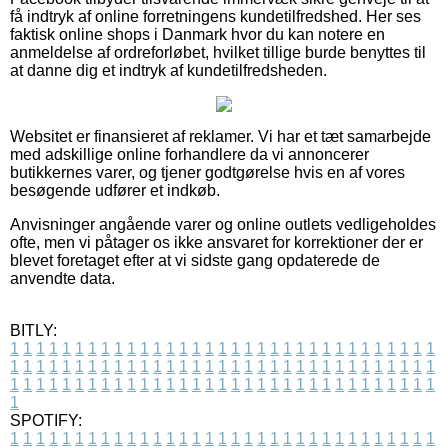
få indtryk af online forretningens kundetilfredshed. Her ses
faktisk online shops i Danmark hvor du kan notere en
anmeldelse af ordreforløbet, hvilket tillige burde benyttes til
at danne dig et indtryk af kundetilfredsheden.
Websitet er finansieret af reklamer. Vi har et tæt samarbejde
med adskillige online forhandlere da vi annoncerer
butikkernes varer, og tjener godtgørelse hvis en af vores
besøgende udfører et indkøb.
Anvisninger angående varer og online outlets vedligeholdes
ofte, men vi påtager os ikke ansvaret for korrektioner der er
blevet foretaget efter at vi sidste gang opdaterede de
anvendte data.
BITLY:
1
1
1
1
1
1
1
1
1
1
1
1
1
1
1
1
1
1
1
1
1
1
1
1
1
1
1
1
1
1
1
1
1
1
1
1
1
1
1
1
1
1
1
1
1
1
1
1
1
1
1
1
1
1
1
1
1
1
1
1
1
1
1
1
1
1
1
1
1
1
1
1
1
1
1
1
1
1
1
1
1
1
1
1
1
1
1
1
1
1
1
1
1
1
1
1
1
1
1
1
SPOTIFY:
1
1
1
1
1
1
1
1
1
1
1
1
1
1
1
1
1
1
1
1
1
1
1
1
1
1
1
1
1
1
1
1
1