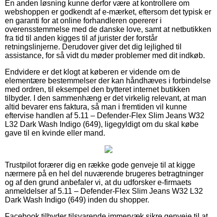
En anden løsning kunne derfor være at kontrollere om
webshoppen er godkendt af e-mærket, eftersom det typisk er
en garanti for at online forhandleren opererer i
overensstemmelse med de danske love, samt at netbutikken
fra tid til anden kigges til af jurister der forstår
retningslinjerne. Derudover giver det dig lejlighed til
assistance, for så vidt du møder problemer med dit indkøb.
Endvidere er det klogt at køberen er vidende om de
elementære bestemmelser der kan håndhæves i forbindelse
med ordren, til eksempel den bytteret internet butikken
tilbyder. I den sammenhæng er det virkelig relevant, at man
altid bevarer ens faktura, så man i fremtiden vil kunne
eftervise handlen af 5.11 – Defender-Flex Slim Jeans W32
L32 Dark Wash Indigo (649), ligegyldigt om du skal købe
gave til en kvinde eller mand.
Trustpilot forærer dig en række gode genveje til at kigge
nærmere på en hel del nuværende brugeres betragtninger
og af den grund anbefaler vi, at du udforsker e-firmaets
anmeldelser af 5.11 – Defender-Flex Slim Jeans W32 L32
Dark Wash Indigo (649) inden du shopper.
Facebook tilbyder tilsvarende immervæk sikre genveje til at