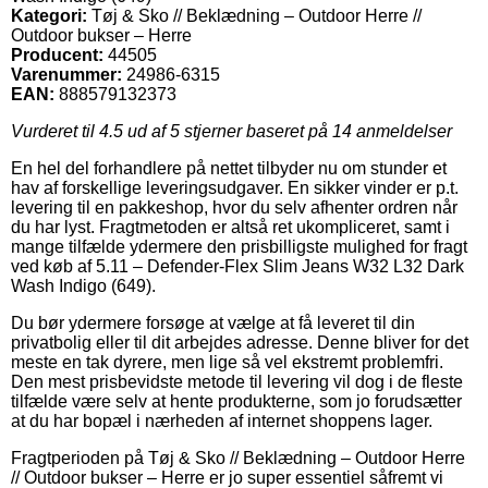
Kategori:
Tøj & Sko // Beklædning – Outdoor Herre //
Outdoor bukser – Herre
Producent:
44505
Varenummer:
24986-6315
EAN:
888579132373
Vurderet til
4.5
ud af 5 stjerner baseret på
14
anmeldelser
En hel del forhandlere på nettet tilbyder nu om stunder et
hav af forskellige leveringsudgaver. En sikker vinder er p.t.
levering til en pakkeshop, hvor du selv afhenter ordren når
du har lyst. Fragtmetoden er altså ret ukompliceret, samt i
mange tilfælde ydermere den prisbilligste mulighed for fragt
ved køb af 5.11 – Defender-Flex Slim Jeans W32 L32 Dark
Wash Indigo (649).
Du bør ydermere forsøge at vælge at få leveret til din
privatbolig eller til dit arbejdes adresse. Denne bliver for det
meste en tak dyrere, men lige så vel ekstremt problemfri.
Den mest prisbevidste metode til levering vil dog i de fleste
tilfælde være selv at hente produkterne, som jo forudsætter
at du har bopæl i nærheden af internet shoppens lager.
Fragtperioden på Tøj & Sko // Beklædning – Outdoor Herre
// Outdoor bukser – Herre er jo super essentiel såfremt vi