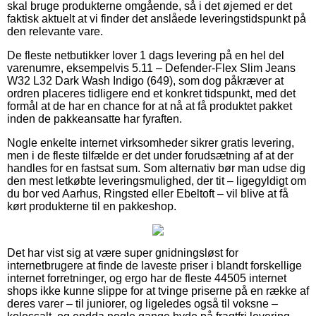
skal bruge produkterne omgående, så i det øjemed er det
faktisk aktuelt at vi finder det anslåede leveringstidspunkt på
den relevante vare.
De fleste netbutikker lover 1 dags levering på en hel del
varenumre, eksempelvis 5.11 – Defender-Flex Slim Jeans
W32 L32 Dark Wash Indigo (649), som dog påkræver at
ordren placeres tidligere end et konkret tidspunkt, med det
formål at de har en chance for at nå at få produktet pakket
inden de pakkeansatte har fyraften.
Nogle enkelte internet virksomheder sikrer gratis levering,
men i de fleste tilfælde er det under forudsætning af at der
handles for en fastsat sum. Som alternativ bør man udse dig
den mest letkøbte leveringsmulighed, der tit – ligegyldigt om
du bor ved Aarhus, Ringsted eller Ebeltoft – vil blive at få
kørt produkterne til en pakkeshop.
Det har vist sig at være super gnidningsløst for
internetbrugere at finde de laveste priser i blandt forskellige
internet forretninger, og ergo har de fleste 44505 internet
shops ikke kunne slippe for at tvinge priserne på en række af
deres varer – til juniorer, og ligeledes også til voksne –