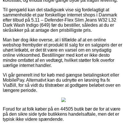
kolossalt, og endda nogle gange byde på fragtfri levering.
Til gengæld kan det stadigvæk vise sig fordelagtigt at
sammenholde et par forskellige internet shops i Danmark
efter tilbud på 5.11 – Defender-Flex Slim Jeans W32 L32
Dark Wash Indigo (649) før du bestiller, således at du er
skråsikker på at antage den prisbilligste pris.
Man bør dog ikke overse, at i tilfælde af at en online
webshop frembyder et produkt til salg for en salgspris der er
uhørt letkøbt, er det tit være en varsel om en snydagtig
online virksomhed. Bestillinger med kort er ikke desto
mindre omfattet af en vedtægt, hvilket støtter folk overfor
uærlige internet handler.
Vi går generelt ind for køb med gængse betalingskort eller
MobilePay. Alternativt kan du udnytte en løsning fra fx
ViaBill, for så vidt du tilstræber at godtgøre beløbet over en
længere periode.
Forud for at folk køber på en 44505 butik bør de for at være
på den sikre side tyde butikkens handelsaftale, men det er
typisk ikke videre spændende.