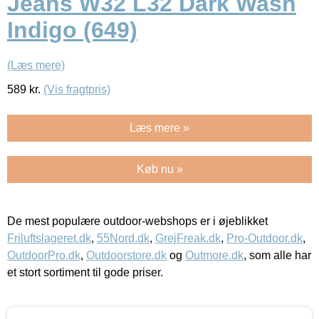
Jeans W32 L32 Dark Wash
Indigo (649)
(Læs mere)
589
kr.
(Vis fragtpris)
Læs mere »
Køb nu »
De mest populære outdoor-webshops er i øjeblikket
Friluftslageret.dk
,
55Nord.dk
,
GrejFreak.dk
,
Pro-Outdoor.dk
,
OutdoorPro.dk
,
Outdoorstore.dk
og
Outmore.dk
, som alle har
et stort sortiment til gode priser.