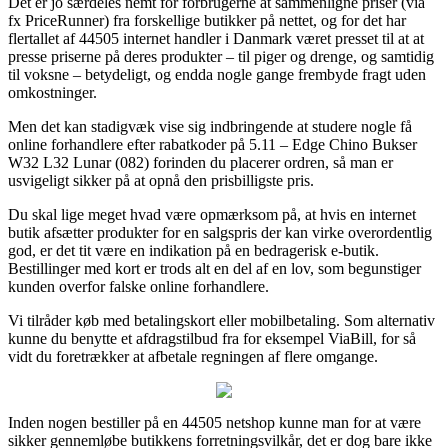
Det er jo særdeles nemt for forbrugerne at sammenligne priser (via
fx PriceRunner) fra forskellige butikker på nettet, og for det har
flertallet af 44505 internet handler i Danmark været presset til at at
presse priserne på deres produkter – til piger og drenge, og samtidig
til voksne – betydeligt, og endda nogle gange frembyde fragt uden
omkostninger.
Men det kan stadigvæk vise sig indbringende at studere nogle få
online forhandlere efter rabatkoder på 5.11 – Edge Chino Bukser
W32 L32 Lunar (082) forinden du placerer ordren, så man er
usvigeligt sikker på at opnå den prisbilligste pris.
Du skal lige meget hvad være opmærksom på, at hvis en internet
butik afsætter produkter for en salgspris der kan virke overordentlig
god, er det tit være en indikation på en bedragerisk e-butik.
Bestillinger med kort er trods alt en del af en lov, som begunstiger
kunden overfor falske online forhandlere.
Vi tilråder køb med betalingskort eller mobilbetaling. Som alternativ
kunne du benytte et afdragstilbud fra for eksempel ViaBill, for så
vidt du foretrækker at afbetale regningen af flere omgange.
Inden nogen bestiller på en 44505 netshop kunne man for at være
sikker gennemløbe butikkens forretningsvilkår, det er dog bare ikke