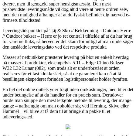
dyrere, men til gengæld super hensigtsmæssig. Den mest
prisbevidste leveringsmåde vil dog altid være at hente ordren selv,
men den mulighed afhænger af at du fysisk befinder dig nærved e-
firmaets tilholdssted.
Leveringstidspunktet på Tøj & Sko // Beklædning – Outdoor Herre
// Outdoor bukser – Herre er jo ret central i tilfælde af at du har brug
for varerne fluks, så herved er det skam fornuftigt at man undersøger
den anslåede leveringsdato ved det respektive produkt.
Masser af netbutikker præsterer levering på blot en enkelt hverdag
på masser af produkter, eksempelvis 5.11 – Edge Chino Bukser
W32 L32 Lunar (082), som trods alt er underforstået at orden
realiseres før et fast klokkeslæt, så at de garanteret kan nå at få
bestillingen ekspederet forinden logistikpersonalet holder fyraften.
En hel del online outlets yder fragt uden omkostninger, men tit er det
under betingelse af at du handler for en præcis sum. Derudover
burde man snuppe den mest letkøbte metode til levering, der mange
gange – uafhængig om man opholder sig ved Herning, Skive eller
Hammel – vil blive at få dem til at bringe din pakke til et
udleveringssted.