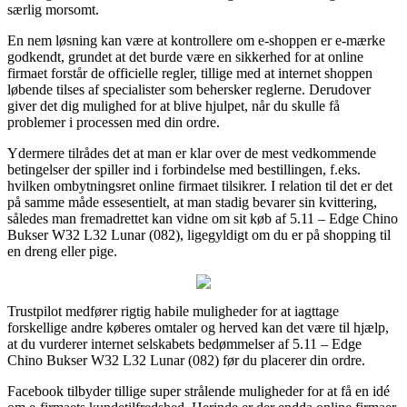
særlig morsomt.
En nem løsning kan være at kontrollere om e-shoppen er e-mærke
godkendt, grundet at det burde være en sikkerhed for at online
firmaet forstår de officielle regler, tillige med at internet shoppen
løbende tilses af specialister som behersker reglerne. Derudover
giver det dig mulighed for at blive hjulpet, når du skulle få
problemer i processen med din ordre.
Ydermere tilrådes det at man er klar over de mest vedkommende
betingelser der spiller ind i forbindelse med bestillingen, f.eks.
hvilken ombytningsret online firmaet tilsikrer. I relation til det er det
på samme måde essesentielt, at man stadig bevarer sin kvittering,
således man fremadrettet kan vidne om sit køb af 5.11 – Edge Chino
Bukser W32 L32 Lunar (082), ligegyldigt om du er på shopping til
en dreng eller pige.
Trustpilot medfører rigtig habile muligheder for at iagttage
forskellige andre køberes omtaler og herved kan det være til hjælp,
at du vurderer internet selskabets bedømmelser af 5.11 – Edge
Chino Bukser W32 L32 Lunar (082) før du placerer din ordre.
Facebook tilbyder tillige super strålende muligheder for at få en idé