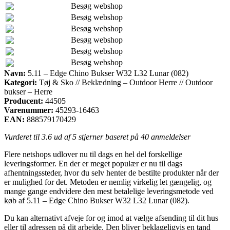
Besøg webshop
Besøg webshop
Besøg webshop
Besøg webshop
Besøg webshop
Besøg webshop
Navn:
5.11 – Edge Chino Bukser W32 L32 Lunar (082)
Kategori:
Tøj & Sko // Beklædning – Outdoor Herre // Outdoor
bukser – Herre
Producent:
44505
Varenummer:
45293-16463
EAN:
888579170429
Vurderet til
3.6
ud af 5 stjerner baseret på
40
anmeldelser
Flere netshops udlover nu til dags en hel del forskellige
leveringsformer. En der er meget populær er nu til dags
afhentningssteder, hvor du selv henter de bestilte produkter når der
er mulighed for det. Metoden er nemlig virkelig let gængelig, og
mange gange endvidere den mest betalelige leveringsmetode ved
køb af 5.11 – Edge Chino Bukser W32 L32 Lunar (082).
Du kan alternativt afveje for og imod at vælge afsending til dit hus
eller til adressen på dit arbejde. Den bliver beklageligvis en tand