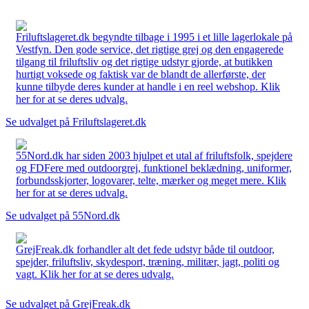
Friluftslageret.dk begyndte tilbage i 1995 i et lille lagerlokale på
Vestfyn. Den gode service, det rigtige grej og den engagerede
tilgang til friluftsliv og det rigtige udstyr gjorde, at butikken
hurtigt voksede og faktisk var de blandt de allerførste, der
kunne tilbyde deres kunder at handle i en reel webshop. Klik
her for at se deres udvalg.
Se udvalget på Friluftslageret.dk
55Nord.dk har siden 2003 hjulpet et utal af friluftsfolk, spejdere
og FDFere med outdoorgrej, funktionel beklædning, uniformer,
forbundsskjorter, logovarer, telte, mærker og meget mere. Klik
her for at se deres udvalg.
Se udvalget på 55Nord.dk
GrejFreak.dk forhandler alt det fede udstyr både til outdoor,
spejder, friluftsliv, skydesport, træning, militær, jagt, politi og
vagt. Klik her for at se deres udvalg.
Se udvalget på GrejFreak.dk