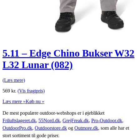
5.11 – Edge Chino Bukser W32
L32 Lunar (082)
(Læs mere)
569
kr.
(Vis fragtpris)
Læs mere »
Køb nu »
De mest populære outdoor-webshops er i øjeblikket
Friluftslageret.dk
,
55Nord.dk
,
GrejFreak.dk
,
Pro-Outdoor.dk
,
OutdoorPro.dk
,
Outdoorstore.dk
og
Outmore.dk
, som alle har et
stort sortiment til gode priser.