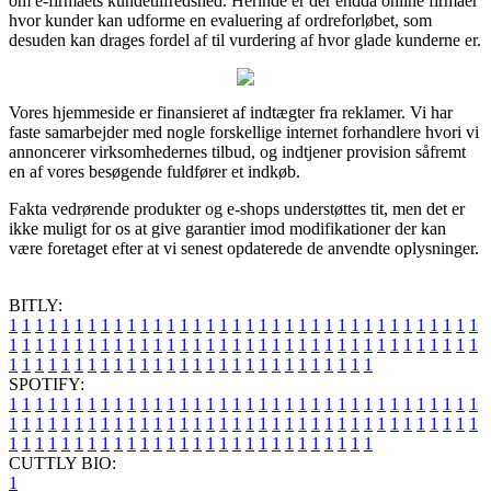
om e-firmaets kundetilfredshed. Herinde er der endda online firmaer
hvor kunder kan udforme en evaluering af ordreforløbet, som
desuden kan drages fordel af til vurdering af hvor glade kunderne er.
Vores hjemmeside er finansieret af indtægter fra reklamer. Vi har
faste samarbejder med nogle forskellige internet forhandlere hvori vi
annoncerer virksomhedernes tilbud, og indtjener provision såfremt
en af vores besøgende fuldfører et indkøb.
Fakta vedrørende produkter og e-shops understøttes tit, men det er
ikke muligt for os at give garantier imod modifikationer der kan
være foretaget efter at vi senest opdaterede de anvendte oplysninger.
BITLY:
1
1
1
1
1
1
1
1
1
1
1
1
1
1
1
1
1
1
1
1
1
1
1
1
1
1
1
1
1
1
1
1
1
1
1
1
1
1
1
1
1
1
1
1
1
1
1
1
1
1
1
1
1
1
1
1
1
1
1
1
1
1
1
1
1
1
1
1
1
1
1
1
1
1
1
1
1
1
1
1
1
1
1
1
1
1
1
1
1
1
1
1
1
1
1
1
1
1
1
1
SPOTIFY:
1
1
1
1
1
1
1
1
1
1
1
1
1
1
1
1
1
1
1
1
1
1
1
1
1
1
1
1
1
1
1
1
1
1
1
1
1
1
1
1
1
1
1
1
1
1
1
1
1
1
1
1
1
1
1
1
1
1
1
1
1
1
1
1
1
1
1
1
1
1
1
1
1
1
1
1
1
1
1
1
1
1
1
1
1
1
1
1
1
1
1
1
1
1
1
1
1
1
1
1
CUTTLY BIO:
1