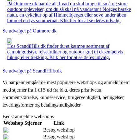
På Outmore.dk har de alt, hvad du skal bruge til små og store
outdoor oplevelser, om du så skal på vandretur i Norges barske
natur, en cykeltur op af Himmelbjerget eller sove under åben
himmel en lys sommernat. Klik her for at se deres udvalg.
Se udvalget på Outmore.dk
Hos ScandiHills.dk finder du et kæmpe sortiment af
campingudstyr, rejseartikler og outdoor grej til eksempelvis
hiking eller trekking. Klik her for at se deres udvalg.
Se udvalget på ScandiHills.dk
Vi har gennemgået de mest populære webshops og anmeldt dem
med stjerner fra 1 til 5 ud fra bl.a. deres prisniveau,
sortimentstørrelse, kundeservice, brugervenlighed, betingelser,
leveringsformer og betalingsmuligheder.
Bedst anmeldte webshops
Webshop
Stjerner
Link
Besøg webshop
Besøg webshop