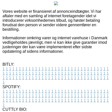
Vores website er finansieret af annonceindtægter. Vi har
aftaler med en samling af internet foretagender idet vi
introducerer virksomhedernes tilbud, og høster betaling
forudsat den person vi sender videre gennemfører en
bestilling.
Informationer omkring varer og internet varehuse i Danmark
vedligeholdes jævnligt, men vi kan ikke give garantier imod
justeringer der kan være implementeret efter sidste
opdatering af sidens informationer.
BITLY:
1
1
1
1
1
1
1
1
1
1
1
1
1
1
1
1
1
1
1
1
1
1
1
1
1
1
1
1
1
1
1
1
1
1
1
1
1
1
1
1
1
1
1
1
1
1
1
1
1
1
1
1
1
1
1
1
1
1
1
1
1
1
1
1
1
1
1
1
1
1
1
1
1
1
1
1
1
1
1
1
1
1
1
1
1
1
1
1
1
1
1
1
1
1
1
1
1
1
1
1
SPOTIFY:
1
1
1
1
1
1
1
1
1
1
1
1
1
1
1
1
1
1
1
1
1
1
1
1
1
1
1
1
1
1
1
1
1
1
1
1
1
1
1
1
1
1
1
1
1
1
1
1
1
1
1
1
1
1
1
1
1
1
1
1
1
1
1
1
1
1
1
1
1
1
1
1
1
1
1
1
1
1
1
1
1
1
1
1
1
1
1
1
1
1
1
1
1
1
1
1
1
1
1
1
CUTTLY BIO: