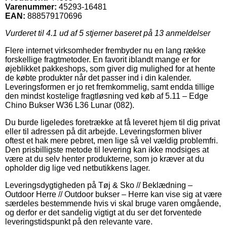
Varenummer:
45293-16481
EAN:
888579170696
Vurderet til
4.1
ud af 5 stjerner baseret på
13
anmeldelser
Flere internet virksomheder frembyder nu en lang række
forskellige fragtmetoder. En favorit iblandt mange er for
øjeblikket pakkeshops, som giver dig mulighed for at hente
de købte produkter når det passer ind i din kalender.
Leveringsformen er jo ret fremkommelig, samt endda tillige
den mindst kostelige fragtløsning ved køb af 5.11 – Edge
Chino Bukser W36 L36 Lunar (082).
Du burde ligeledes foretrække at få leveret hjem til dig privat
eller til adressen på dit arbejde. Leveringsformen bliver
oftest et hak mere pebret, men lige så vel vældig problemfri.
Den prisbilligste metode til levering kan ikke modsiges at
være at du selv henter produkterne, som jo kræver at du
opholder dig lige ved netbutikkens lager.
Leveringsdygtigheden på Tøj & Sko // Beklædning –
Outdoor Herre // Outdoor bukser – Herre kan vise sig at være
særdeles bestemmende hvis vi skal bruge varen omgående,
og derfor er det sandelig vigtigt at du ser det forventede
leveringstidspunkt på den relevante vare.