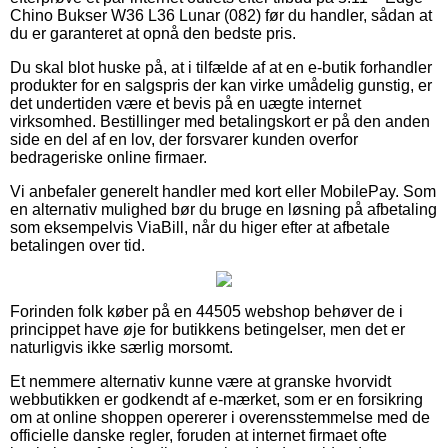
Chino Bukser W36 L36 Lunar (082) før du handler, sådan at
du er garanteret at opnå den bedste pris.
Du skal blot huske på, at i tilfælde af at en e-butik forhandler
produkter for en salgspris der kan virke umådelig gunstig, er
det undertiden være et bevis på en uægte internet
virksomhed. Bestillinger med betalingskort er på den anden
side en del af en lov, der forsvarer kunden overfor
bedrageriske online firmaer.
Vi anbefaler generelt handler med kort eller MobilePay. Som
en alternativ mulighed bør du bruge en løsning på afbetaling
som eksempelvis ViaBill, når du higer efter at afbetale
betalingen over tid.
Forinden folk køber på en 44505 webshop behøver de i
princippet have øje for butikkens betingelser, men det er
naturligvis ikke særlig morsomt.
Et nemmere alternativ kunne være at granske hvorvidt
webbutikken er godkendt af e-mærket, som er en forsikring
om at online shoppen opererer i overensstemmelse med de
officielle danske regler, foruden at internet firmaet ofte