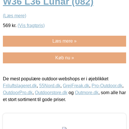
W36 L36 Lunar (082)
(Læs mere)
569
kr.
(Vis fragtpris)
Læs mere »
Køb nu »
De mest populære outdoor-webshops er i øjeblikket
Friluftslageret.dk
,
55Nord.dk
,
GrejFreak.dk
,
Pro-Outdoor.dk
,
OutdoorPro.dk
,
Outdoorstore.dk
og
Outmore.dk
, som alle har
et stort sortiment til gode priser.