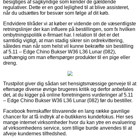
besigtiges af sagkyndige som kender de gældende
regulativer. Dette er en god lejlighed til at blive assisteret,
når du udsættes for besvær som følge af dit køb.
Endvidere tilråder vi at køber er vidende om de væsentligste
retningslinjer der kan influere på bestillingen, som fx hvilken
ombytningspolitik e-firmaet har. I relation til det er det
samtidig vigtigt, at man stadig sikrer sin ordrekvittering,
således man når som helst vil kunne bekræfte sin bestilling
af 5.11 – Edge Chino Bukser W36 L36 Lunar (082),
uafhængig om man efterspørger produkter til en pige eller
dreng.
Trustpilot giver dig sådan set hensigtsmæssige genveje til at
eftersøge diverse øvrige brugeres kritik og derfor anbefales
det, at du kigger på online forretningens vurderinger af 5.11
– Edge Chino Bukser W36 L36 Lunar (082) før du bestiller.
Facebook fremskaffer tilsvarende en lang række gavnlige
chancer for at få indtryk af e-butikkens kundefokus. Her ses
mange internet virksomheder hvor du kan ytre en evaluering
af virksomhedens service, som tillige burde anvendes til at
afveje kundernes tilfredshed.