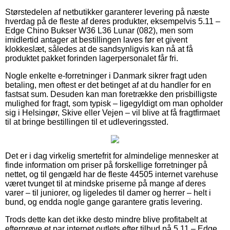
Størstedelen af netbutikker garanterer levering på næste
hverdag på de fleste af deres produkter, eksempelvis 5.11 –
Edge Chino Bukser W36 L36 Lunar (082), men som
imidlertid antager at bestillingen laves før et givent
klokkeslæt, således at de sandsynligvis kan nå at få
produktet pakket forinden lagerpersonalet får fri.
Nogle enkelte e-forretninger i Danmark sikrer fragt uden
betaling, men oftest er det betinget af at du handler for en
fastsat sum. Desuden kan man foretrække den prisbilligste
mulighed for fragt, som typisk – ligegyldigt om man opholder
sig i Helsingør, Skive eller Vejen – vil blive at få fragtfirmaet
til at bringe bestillingen til et udleveringssted.
Det er i dag virkelig smertefrit for almindelige mennesker at
finde information om priser på forskellige forretninger på
nettet, og til gengæld har de fleste 44505 internet varehuse
været tvunget til at mindske priserne på mange af deres
varer – til juniorer, og ligeledes til damer og herrer – helt i
bund, og endda nogle gange garantere gratis levering.
Trods dette kan det ikke desto mindre blive profitabelt at
efterprøve et par internet outlets efter tilbud på 5.11 – Edge