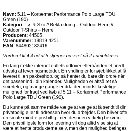
Navn:
5.11 – Kortærmet Performance Polo Large TDU
Green (190)
Kategori:
Tøj & Sko // Beklædning – Outdoor Herre //
Outdoor T-Shirts – Herre
Producent:
44505
Varenummer:
18819-4251
EAN:
844802182416
Vurderet til
4.4
ud af 5 stjerner baseret på
2
anmeldelser
En lang række internet outlets udlover efterhånden et bredt
udvalg af leveringsmetoder. En yndling er for øjeblikket at få
leveret til en pakkeshop, og så henter du bare din ordre når
det passer ind i din kalender. Muligheden er altså ret så
smertefri, og mange gange endda den mindst kostelige
mulighed for fragt ved køb af 5.11 – Kortærmet Performance
Polo Large TDU Green (190).
Du kunne på samme måde vælge at vælge at få sendt til din
privatbolig eller til adressen hvor du arbejder. Den bliver ofte
en smule mindre prisbillig, men desuden virkelig bekvem.
Den prisbilligste form for levering vil dog altid vise sig at
være at hente produkterne selv, men den mulighed betinges