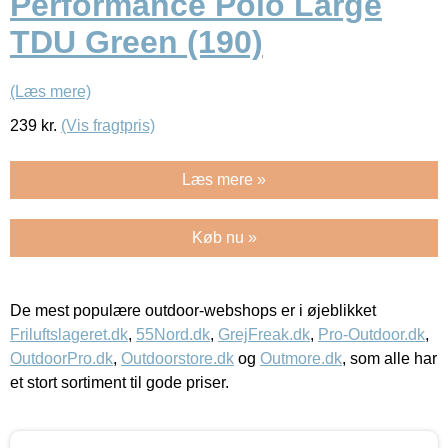
Performance Polo Large
TDU Green (190)
(Læs mere)
239
kr.
(Vis fragtpris)
Læs mere »
Køb nu »
De mest populære outdoor-webshops er i øjeblikket
Friluftslageret.dk
,
55Nord.dk
,
GrejFreak.dk
,
Pro-Outdoor.dk
,
OutdoorPro.dk
,
Outdoorstore.dk
og
Outmore.dk
, som alle har
et stort sortiment til gode priser.