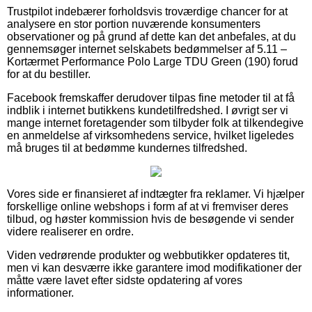
Trustpilot indebærer forholdsvis troværdige chancer for at
analysere en stor portion nuværende konsumenters
observationer og på grund af dette kan det anbefales, at du
gennemsøger internet selskabets bedømmelser af 5.11 –
Kortærmet Performance Polo Large TDU Green (190) forud
for at du bestiller.
Facebook fremskaffer derudover tilpas fine metoder til at få
indblik i internet butikkens kundetilfredshed. I øvrigt ser vi
mange internet foretagender som tilbyder folk at tilkendegive
en anmeldelse af virksomhedens service, hvilket ligeledes
må bruges til at bedømme kundernes tilfredshed.
Vores side er finansieret af indtægter fra reklamer. Vi hjælper
forskellige online webshops i form af at vi fremviser deres
tilbud, og høster kommission hvis de besøgende vi sender
videre realiserer en ordre.
Viden vedrørende produkter og webbutikker opdateres tit,
men vi kan desværre ikke garantere imod modifikationer der
måtte være lavet efter sidste opdatering af vores
informationer.