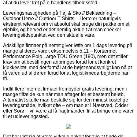
af at du lever tæt på e-handlens tilholdssted.
Leveringshastigheden på Tøj & Sko // Beklædning –
Outdoor Herre // Outdoor T-Shirts – Herre er naturligvis
ekstremt relevant om vi absolut skal bruge din pakke om et
øjeblik, og herved er det nemlig aktuelt at man checker
leveringstidspunktet ved den aktuelle vare.
Adskillige firmaer på nettet giver løfte om 1 dags levering på
mange af deres varer, eksempelvis 5.11 – Kortærmet
Performance Polo Large TDU Green (190), men det stiller
krav om at bestillingen anbringes forud for et konkret
klokkeslæt, med det formål at de højst sandsynligt kan nå at
få varen ud af døren forud for at logistikmedarbejderne har
fri.
Indtil flere internet firmaer frembyder gratis levering, men i
mange tilfælde kun når man aftager for et bestemt beløb.
Alternativt skulle man beslutte sig for den mindst kostelige
leveringsmåde, hvilket ofte – om man er i Næstved, Odder
eller Sorø – vil være at få fragtmanden til at bringe dine varer
til et udleveringssted.
Det har vist sig at være virkelig enkelt for alle at finde de