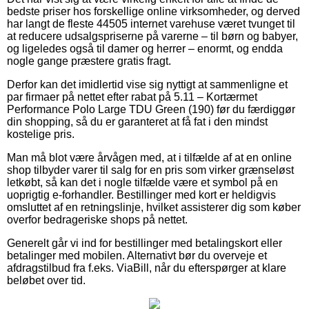
bedste priser hos forskellige online virksomheder, og derved
har langt de fleste 44505 internet varehuse været tvunget til
at reducere udsalgspriserne på varerne – til børn og babyer,
og ligeledes også til damer og herrer – enormt, og endda
nogle gange præstere gratis fragt.
Derfor kan det imidlertid vise sig nyttigt at sammenligne et
par firmaer på nettet efter rabat på 5.11 – Kortærmet
Performance Polo Large TDU Green (190) før du færdiggør
din shopping, så du er garanteret at få fat i den mindst
kostelige pris.
Man må blot være årvågen med, at i tilfælde af at en online
shop tilbyder varer til salg for en pris som virker grænseløst
letkøbt, så kan det i nogle tilfælde være et symbol på en
uoprigtig e-forhandler. Bestillinger med kort er heldigvis
omsluttet af en retningslinje, hvilket assisterer dig som køber
overfor bedrageriske shops på nettet.
Generelt går vi ind for bestillinger med betalingskort eller
betalinger med mobilen. Alternativt bør du overveje et
afdragstilbud fra f.eks. ViaBill, når du efterspørger at klare
beløbet over tid.