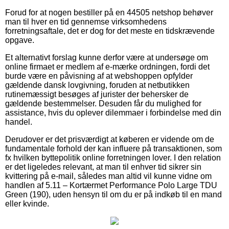
Forud for at nogen bestiller på en 44505 netshop behøver
man til hver en tid gennemse virksomhedens
forretningsaftale, det er dog for det meste en tidskrævende
opgave.
Et alternativt forslag kunne derfor være at undersøge om
online firmaet er medlem af e-mærke ordningen, fordi det
burde være en påvisning af at webshoppen opfylder
gældende dansk lovgivning, foruden at netbutikken
rutinemæssigt besøges af jurister der behersker de
gældende bestemmelser. Desuden får du mulighed for
assistance, hvis du oplever dilemmaer i forbindelse med din
handel.
Derudover er det prisværdigt at køberen er vidende om de
fundamentale forhold der kan influere på transaktionen, som
fx hvilken byttepolitik online forretningen lover. I den relation
er det ligeledes relevant, at man til enhver tid sikrer sin
kvittering på e-mail, således man altid vil kunne vidne om
handlen af 5.11 – Kortærmet Performance Polo Large TDU
Green (190), uden hensyn til om du er på indkøb til en mand
eller kvinde.