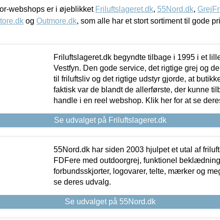
r-webshops er i øjeblikket
Friluftslageret.dk
,
55Nord.dk
,
GrejFr
tore.dk
og
Outmore.dk
, som alle har et stort sortiment til gode pr
Friluftslageret.dk begyndte tilbage i 1995 i et lil
Vestfyn. Den gode service, det rigtige grej og 
til friluftsliv og det rigtige udstyr gjorde, at buti
faktisk var de blandt de allerførste, der kunne ti
handle i en reel webshop. Klik her for at se dere
Se udvalget på Friluftslageret.dk
55Nord.dk har siden 2003 hjulpet et utal af friluf
FDFere med outdoorgrej, funktionel beklædning,
forbundsskjorter, logovarer, telte, mærker og meg
se deres udvalg.
Se udvalget på 55Nord.dk