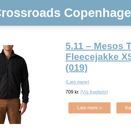
rossroads Copenhag
5.11 – Mesos 
Fleecejakke X
(019)
(Læs mere)
709
kr.
(Vis fragtpris)
Læs mere »
Kø