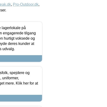
eak.dk
,
Pro-Outdoor.dk
,
iser.
le lagerlokale på
den engagerede tilgang
kken hurtigt voksede og
lbyde deres kunder at
s udvalg.
tsfolk, spejdere og
 uniformer,
et mere. Klik her for at