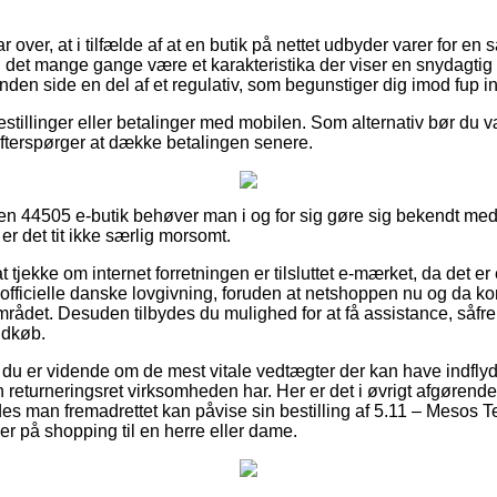
 over, at i tilfælde af at en butik på nettet udbyder varer for en s
n det mange gange være et karakteristika der viser en snydagti
nden side en del af et regulativ, som begunstiger dig imod fup int
bestillinger eller betalinger med mobilen. Som alternativ bør du v
u efterspørger at dække betalingen senere.
n 44505 e-butik behøver man i og for sig gøre sig bekendt med
er det tit ikke særlig morsomt.
jekke om internet forretningen er tilsluttet e-mærket, da det er e
fficielle danske lovgivning, foruden at netshoppen nu og da kont
mrådet. Desuden tilbydes du mulighed for at få assistance, såfre
ndkøb.
 du er vidende om de mest vitale vedtægter der kan have indflyd
 returneringsret virksomheden har. Her er det i øvrigt afgørende
edes man fremadrettet kan påvise sin bestilling af 5.11 – Mesos 
r på shopping til en herre eller dame.