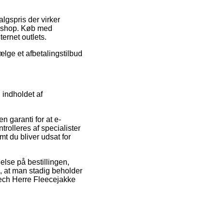
algspris der virker
g shop. Køb med
ernet outlets.
ælge et afbetalingstilbud
 indholdet af
n garanti for at e-
rolleres af specialister
mt du bliver udsat for
else på bestillingen,
, at man stadig beholder
Tech Herre Fleecejakke