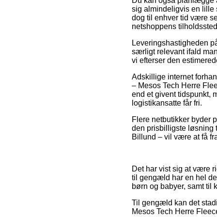
Du kan også planlægge at 
sig almindeligvis en lil
dog til enhver tid være 
netshoppens tilholdssted
Leveringshastigheden på 
særligt relevant ifald ma
vi efterser den estimere
Adskillige internet forhan
– Mesos Tech Herre Fleec
end et givent tidspunkt, 
logistikansatte får fri.
Flere netbutikker byder p
den prisbilligste løsning
Billund – vil være at få f
Det har vist sig at være r
til gengæld har en hel de
børn og babyer, samt til
Til gengæld kan det stadi
Mesos Tech Herre Fleecej