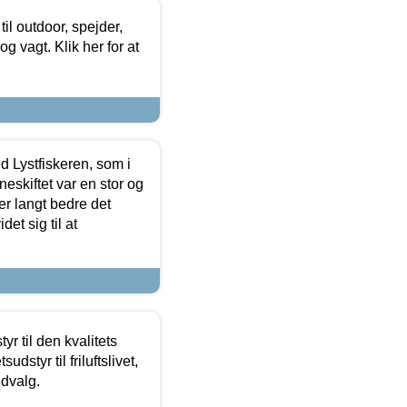
il outdoor, spejder,
 og vagt. Klik her for at
d Lystfiskeren, som i
neskiftet var en stor og
r langt bedre det
et sig til at
r til den kvalitets
dstyr til friluftslivet,
udvalg.