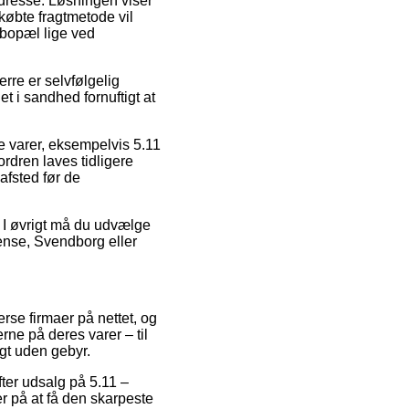
 adresse. Løsningen viser
købte fragtmetode vil
 bopæl lige ved
rre er selvfølgelig
et i sandhed fornuftigt at
ste varer, eksempelvis 5.11
rdren laves tidligere
afsted før de
s. I øvrigt må du udvælge
dense, Svendborg eller
erse firmaer på nettet, og
rne på deres varer – til
gt uden gebyr.
fter udsalg på 5.11 –
r på at få den skarpeste