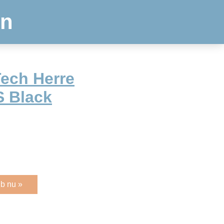
en
Tech Herre
S Black
b nu »