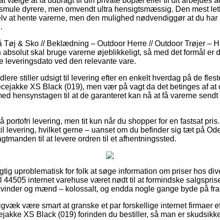
vælge at få udbragt til din private bopæl eller til dit arbejdes
le smule dyrere, men omvendt ultra hensigtsmæssig. Den mest let
selv at hente varerne, men den mulighed nødvendiggør at du har
.
Tøj & Sko // Beklædning – Outdoor Herre // Outdoor Trøjer – He
n absolut skal bruge varerne øjeblikkeligt, så med det formål er d
de leveringsdato ved den relevante vare.
dlere stiller udsigt til levering efter en enkelt hverdag på de fle
ejakke XS Black (019), men vær på vagt da det betinges af at o
med hensynstagen til at de garanteret kan nå at få varerne sendt 
å portofri levering, men tit kun når du shopper for en fastsat pri
 til levering, hvilket gerne – uanset om du befinder sig tæt på O
ragtmanden til at levere ordren til et afhentningssted.
igtig uproblematisk for folk at søge information om priser hos div
l 44505 internet varehuse været nødt til at formindske salgsprise
 kvinder og mænd – kolossalt, og endda nogle gange byde på fra
gvæk være smart at granske et par forskellige internet firmaer e
akke XS Black (019) forinden du bestiller, så man er skudsikke