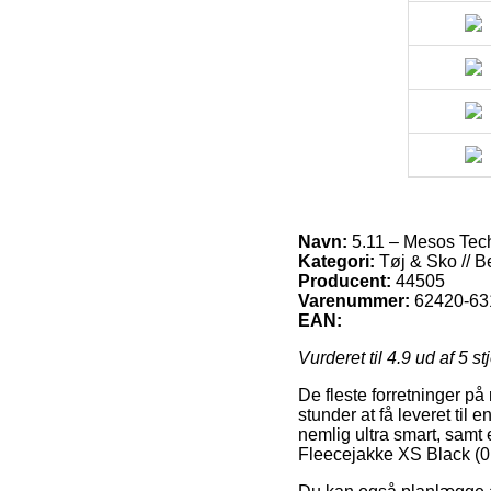
Navn:
5.11 – Mesos Tech
Kategori:
Tøj & Sko // B
Producent:
44505
Varenummer:
62420-63
EAN:
Vurderet til
4.9
ud af 5 st
De fleste forretninger på
stunder at få leveret til
nemlig ultra smart, samt
Fleecejakke XS Black (0