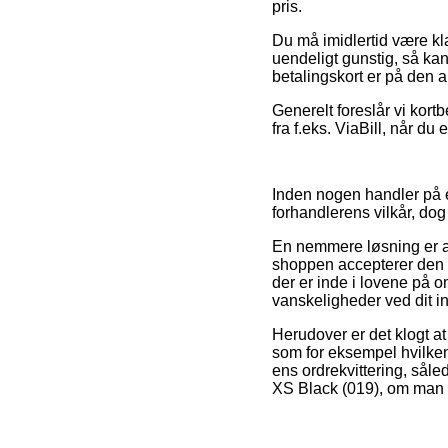
pris.
Du må imidlertid være klar
uendeligt gunstig, så ka
betalingskort er på den a
Generelt foreslår vi kort
fra f.eks. ViaBill, når d
Inden nogen handler på e
forhandlerens vilkår, dog 
En nemmere løsning er at t
shoppen accepterer den o
der er inde i lovene på o
vanskeligheder ved dit i
Herudover er det klogt at
som for eksempel hvilken
ens ordrekvittering, sål
XS Black (019), om man e