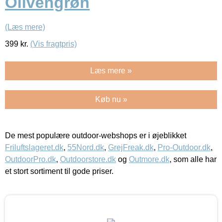
Olivengrøn
(Læs mere)
399
kr.
(Vis fragtpris)
Læs mere »
Køb nu »
De mest populære outdoor-webshops er i øjeblikket
Friluftslageret.dk
,
55Nord.dk
,
GrejFreak.dk
,
Pro-Outdoor.dk
,
OutdoorPro.dk
,
Outdoorstore.dk
og
Outmore.dk
, som alle har
et stort sortiment til gode priser.