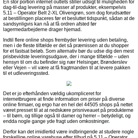
En stor portion internet outlets stiller udsigt til muligheden for
dag-til-dag levering på masser af produkter, eksempelvis
5.11 – Operator Belt 2-XL Olivengrøn, som dog forudsætter
at bestillingen placeres før et besluttet tidspunkt, sådan at de
sandsynligvis kan nå at få ordren afsted før
lagermedarbejderne drager hjemad.
Indtil flere online shops frembyder levering uden betaling,
men i de fleste tilfælde er det så præmissen at du shopper
for et fastsat beløb. Som alternativ bør du udse dig den mest
prisbevidste leveringsudgave, der i mange tilfælde – uden
hensyn til om du befinder sig nær Helsingør, Brønderslev
eller Vejen – vil være at få fragtmanden til at levere pakken
til et udleveringssted.
Det er jo efterhånden vældig ukompliceret for
internetbrugere at finde information om priser på diverse
online firmaer, og ergo har en hel del 44505 shops på nettet
været presset til at at nedskære prisniveauet på produkterne
– til børn, og tillige også til damer og herrer – betydeligt, og
endda nogle gange yde fragt uden omkostninger.
Derfor kan det imidlertid være indbringende at studere nogle
forskellige online varehuse efter tilbud på 5.11 – Operator