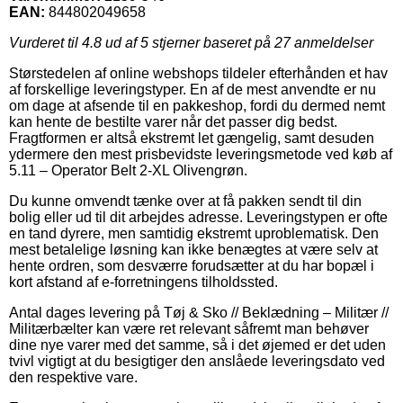
EAN:
844802049658
Vurderet til
4.8
ud af 5 stjerner baseret på
27
anmeldelser
Størstedelen af online webshops tildeler efterhånden et hav
af forskellige leveringstyper. En af de mest anvendte er nu
om dage at afsende til en pakkeshop, fordi du dermed nemt
kan hente de bestilte varer når det passer dig bedst.
Fragtformen er altså ekstremt let gængelig, samt desuden
ydermere den mest prisbevidste leveringsmetode ved køb af
5.11 – Operator Belt 2-XL Olivengrøn.
Du kunne omvendt tænke over at få pakken sendt til din
bolig eller ud til dit arbejdes adresse. Leveringstypen er ofte
en tand dyrere, men samtidig ekstremt uproblematisk. Den
mest betalelige løsning kan ikke benægtes at være selv at
hente ordren, som desværre forudsætter at du har bopæl i
kort afstand af e-forretningens tilholdssted.
Antal dages levering på Tøj & Sko // Beklædning – Militær //
Militærbælter kan være ret relevant såfremt man behøver
dine nye varer med det samme, så i det øjemed er det uden
tvivl vigtigt at du besigtiger den anslåede leveringsdato ved
den respektive vare.