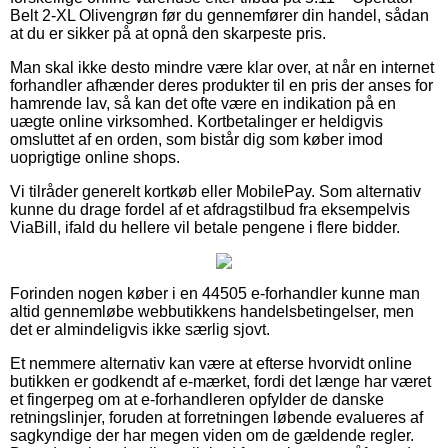
Belt 2-XL Olivengrøn før du gennemfører din handel, sådan
at du er sikker på at opnå den skarpeste pris.
Man skal ikke desto mindre være klar over, at når en internet
forhandler afhænder deres produkter til en pris der anses for
hamrende lav, så kan det ofte være en indikation på en
uægte online virksomhed. Kortbetalinger er heldigvis
omsluttet af en orden, som bistår dig som køber imod
uoprigtige online shops.
Vi tilråder generelt kortkøb eller MobilePay. Som alternativ
kunne du drage fordel af et afdragstilbud fra eksempelvis
ViaBill, ifald du hellere vil betale pengene i flere bidder.
Forinden nogen køber i en 44505 e-forhandler kunne man
altid gennemløbe webbutikkens handelsbetingelser, men
det er almindeligvis ikke særlig sjovt.
Et nemmere alternativ kan være at efterse hvorvidt online
butikken er godkendt af e-mærket, fordi det længe har været
et fingerpeg om at e-forhandleren opfylder de danske
retningslinjer, foruden at forretningen løbende evalueres af
sagkyndige der har megen viden om de gældende regler.