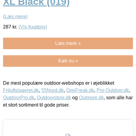
XL Black (019)
(Læs mere)
287
kr.
(Vis fragtpris)
Læs mere »
Køb nu »
De mest populære outdoor-webshops er i øjeblikket
Friluftslageret.dk
,
55Nord.dk
,
GrejFreak.dk
,
Pro-Outdoor.dk
,
OutdoorPro.dk
,
Outdoorstore.dk
og
Outmore.dk
, som alle har
et stort sortiment til gode priser.