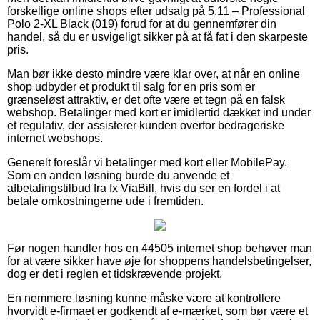
forskellige online shops efter udsalg på 5.11 – Professional
Polo 2-XL Black (019) forud for at du gennemfører din
handel, så du er usvigeligt sikker på at få fat i den skarpeste
pris.
Man bør ikke desto mindre være klar over, at når en online
shop udbyder et produkt til salg for en pris som er
grænseløst attraktiv, er det ofte være et tegn på en falsk
webshop. Betalinger med kort er imidlertid dækket ind under
et regulativ, der assisterer kunden overfor bedrageriske
internet webshops.
Generelt foreslår vi betalinger med kort eller MobilePay.
Som en anden løsning burde du anvende et
afbetalingstilbud fra fx ViaBill, hvis du ser en fordel i at
betale omkostningerne ude i fremtiden.
Før nogen handler hos en 44505 internet shop behøver man
for at være sikker have øje for shoppens handelsbetingelser,
dog er det i reglen et tidskrævende projekt.
En nemmere løsning kunne måske være at kontrollere
hvorvidt e-firmaet er godkendt af e-mærket, som bør være et