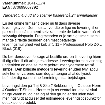
Varenummer:
1041-1174
EAN:
870699007792
Vurderet til
4.6
ud af 5 stjerner baseret på
24
anmeldelser
En del online firmaer tildeler nu til dags diverse
leveringstyper. Den mest anvendte er lige nu levering til en
pakkeshop, så du nemt selv kan hente de købte varer på et
selvvalgt tidspunkt. Fragtmetoden er jo særligt smart, samt i
mange tilfælde desuden den mest betalelige
leveringsmulighed ved køb af 5.11 – Professional Polo 2-XL
Black (019).
Du bør derudover forsøge at bestille ordren til levering hjem
til dig eller til dit arbejdes adresse. Leveringsformen viser sig
undertiden en anelse mere pebret, men ydermere ret så
simpel. Den billigste metode til levering er uden tvivl at du
selv henter varerne, som dog afhænger af at du fysisk
befinder dig nær online forretningens arbejdslager.
Leveringstiden på Tøj & Sko // Beklædning – Outdoor Herre
// Outdoor T-Shirts – Herre er jo ret central forudsat vi skal
bruge varen nu og her, og af den grund er det uden tvivl
meningsfuldt at du ser det estimerede leveringstidspunkt for
det aktuelle produkt.