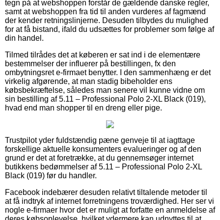
tegn på at webshoppen forstår de gældende danske regler,
samt at webshoppen fra tid til anden vurderes af fagmænd
der kender retningslinjerne. Desuden tilbydes du mulighed
for at få bistand, ifald du udsættes for problemer som følge af
din handel.
Tilmed tilrådes det at køberen er sat ind i de elementære
bestemmelser der influerer på bestillingen, fx den
ombytningsret e-firmaet benytter. I den sammenhæng er det
virkelig afgørende, at man stadig bibeholder ens
købsbekræftelse, således man senere vil kunne vidne om
sin bestilling af 5.11 – Professional Polo 2-XL Black (019),
hvad end man shopper til en dreng eller pige.
Trustpilot yder fuldstændig pæne genveje til at iagttage
forskellige aktuelle konsumenters evalueringer og af den
grund er det at foretrække, at du gennemsøger internet
butikkens bedømmelser af 5.11 – Professional Polo 2-XL
Black (019) før du handler.
Facebook indebærer desuden relativt tiltalende metoder til
at få indtryk af internet forretningens troværdighed. Her ser vi
nogle e-firmaer hvor det er muligt at forfatte en anmeldelse af
deres købsoplevelse, hvilket ydermere kan udnyttes til at