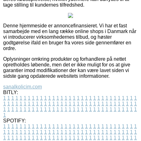
tage stilling til kundernes tilfredshed.
Denne hjemmeside er annoncefinansieret. Vi har et fast
samarbejde med en lang række online shops i Danmark når
vi introducerer virksomhedernes tilbud, og høster
godtgørelse ifald en bruger fra vores side gennemfører en
ordre.
Oplysninger omkring produkter og forhandlere på nettet
opretholdes løbende, men det er ikke muligt for os at give
garantier imod modifikationer der kan være lavet siden vi
sidste gang opdaterede websitets informationer.
sanalkolicim.com
BITLY:
1
1
1
1
1
1
1
1
1
1
1
1
1
1
1
1
1
1
1
1
1
1
1
1
1
1
1
1
1
1
1
1
1
1
1
1
1
1
1
1
1
1
1
1
1
1
1
1
1
1
1
1
1
1
1
1
1
1
1
1
1
1
1
1
1
1
1
1
1
1
1
1
1
1
1
1
1
1
1
1
1
1
1
1
1
1
1
1
1
1
1
1
1
1
1
1
1
1
1
1
SPOTIFY:
1
1
1
1
1
1
1
1
1
1
1
1
1
1
1
1
1
1
1
1
1
1
1
1
1
1
1
1
1
1
1
1
1
1
1
1
1
1
1
1
1
1
1
1
1
1
1
1
1
1
1
1
1
1
1
1
1
1
1
1
1
1
1
1
1
1
1
1
1
1
1
1
1
1
1
1
1
1
1
1
1
1
1
1
1
1
1
1
1
1
1
1
1
1
1
1
1
1
1