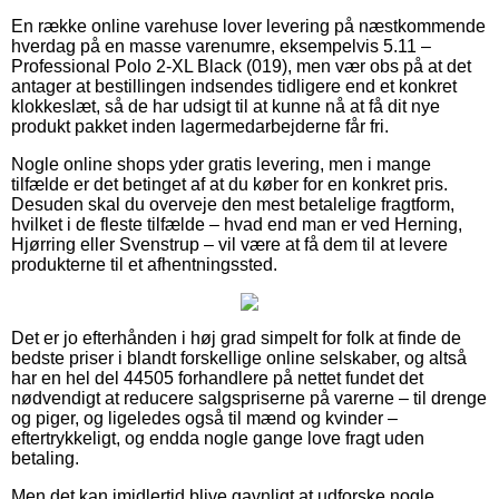
En række online varehuse lover levering på næstkommende
hverdag på en masse varenumre, eksempelvis 5.11 –
Professional Polo 2-XL Black (019), men vær obs på at det
antager at bestillingen indsendes tidligere end et konkret
klokkeslæt, så de har udsigt til at kunne nå at få dit nye
produkt pakket inden lagermedarbejderne får fri.
Nogle online shops yder gratis levering, men i mange
tilfælde er det betinget af at du køber for en konkret pris.
Desuden skal du overveje den mest betalelige fragtform,
hvilket i de fleste tilfælde – hvad end man er ved Herning,
Hjørring eller Svenstrup – vil være at få dem til at levere
produkterne til et afhentningssted.
Det er jo efterhånden i høj grad simpelt for folk at finde de
bedste priser i blandt forskellige online selskaber, og altså
har en hel del 44505 forhandlere på nettet fundet det
nødvendigt at reducere salgspriserne på varerne – til drenge
og piger, og ligeledes også til mænd og kvinder –
eftertrykkeligt, og endda nogle gange love fragt uden
betaling.
Men det kan imidlertid blive gavnligt at udforske nogle