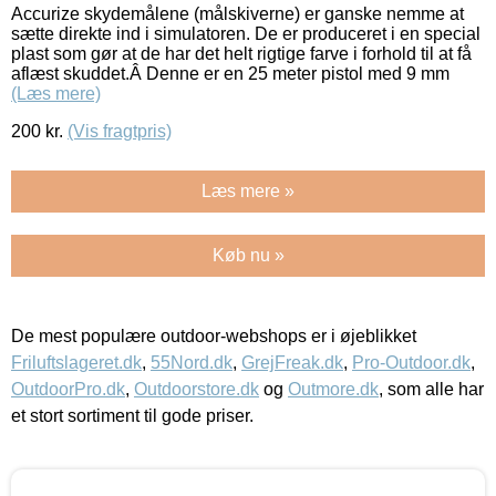
Accurize skydemålene (målskiverne) er ganske nemme at
sætte direkte ind i simulatoren. De er produceret i en special
plast som gør at de har det helt rigtige farve i forhold til at få
aflæst skuddet.Â Denne er en 25 meter pistol med 9 mm
(Læs mere)
200
kr.
(Vis fragtpris)
Læs mere »
Køb nu »
De mest populære outdoor-webshops er i øjeblikket
Friluftslageret.dk
,
55Nord.dk
,
GrejFreak.dk
,
Pro-Outdoor.dk
,
OutdoorPro.dk
,
Outdoorstore.dk
og
Outmore.dk
, som alle har
et stort sortiment til gode priser.