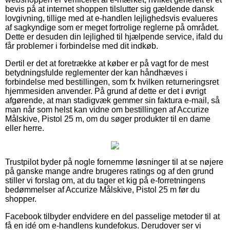
bevis på at internet shoppen tilslutter sig gældende dansk
lovgivning, tillige med at e-handlen lejlighedsvis evalueres
af sagkyndige som er meget fortrolige reglerne på området.
Dette er desuden din lejlighed til hjælpende service, ifald du
får problemer i forbindelse med dit indkøb.
Dertil er det at foretrække at køber er på vagt for de mest
betydningsfulde reglementer der kan håndhæves i
forbindelse med bestillingen, som fx hvilken returneringsret
hjemmesiden anvender. På grund af dette er det i øvrigt
afgørende, at man stadigvæk gemmer sin faktura e-mail, så
man når som helst kan vidne om bestillingen af Accurize
Målskive, Pistol 25 m, om du søger produkter til en dame
eller herre.
Trustpilot byder på nogle fornemme løsninger til at se nøjere
på ganske mange andre brugeres ratings og af den grund
stiller vi forslag om, at du tager et kig på e-forretningens
bedømmelser af Accurize Målskive, Pistol 25 m før du
shopper.
Facebook tilbyder endvidere en del passelige metoder til at
få en idé om e-handlens kundefokus. Derudover ser vi