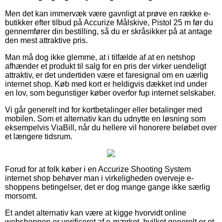
Men det kan immervæk være gavnligt at prøve en række e-
butikker efter tilbud på Accurize Målskive, Pistol 25 m før du
gennemfører din bestilling, så du er skråsikker på at antage
den mest attraktive pris.
Man må dog ikke glemme, at i tilfælde af at en netshop
afhænder et produkt til salg for en pris der virker uendeligt
attraktiv, er det undertiden være et faresignal om en uærlig
internet shop. Køb med kort er heldigvis dækket ind under
en lov, som begunstiger køber overfor fup internet selskaber.
Vi går generelt ind for kortbetalinger eller betalinger med
mobilen. Som et alternativ kan du udnytte en løsning som
eksempelvis ViaBill, når du hellere vil honorere beløbet over
et længere tidsrum.
Forud for at folk køber i en Accurize Shooting System
internet shop behøver man i virkeligheden overveje e-
shoppens betingelser, det er dog mange gange ikke særlig
morsomt.
Et andet alternativ kan være at kigge hvorvidt online
webshoppen er verificeret af e-mærket, hvilket generelt er et