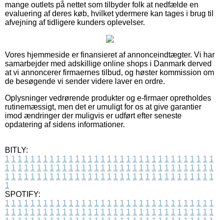
mange outlets på nettet som tilbyder folk at nedfælde en
evaluering af deres køb, hvilket ydermere kan tages i brug til
afvejning af tidligere kunders oplevelser.
Vores hjemmeside er finansieret af annonceindtægter. Vi har
samarbejder med adskillige online shops i Danmark derved
at vi annoncerer firmaernes tilbud, og høster kommission om
de besøgende vi sender videre laver en ordre.
Oplysninger vedrørende produkter og e-firmaer opretholdes
rutinemæssigt, men det er umuligt for os at give garantier
imod ændringer der muligvis er udført efter seneste
opdatering af sidens informationer.
BITLY:
1
1
1
1
1
1
1
1
1
1
1
1
1
1
1
1
1
1
1
1
1
1
1
1
1
1
1
1
1
1
1
1
1
1
1
1
1
1
1
1
1
1
1
1
1
1
1
1
1
1
1
1
1
1
1
1
1
1
1
1
1
1
1
1
1
1
1
1
1
1
1
1
1
1
1
1
1
1
1
1
1
1
1
1
1
1
1
1
1
1
1
1
1
1
1
1
1
1
1
1
SPOTIFY:
1
1
1
1
1
1
1
1
1
1
1
1
1
1
1
1
1
1
1
1
1
1
1
1
1
1
1
1
1
1
1
1
1
1
1
1
1
1
1
1
1
1
1
1
1
1
1
1
1
1
1
1
1
1
1
1
1
1
1
1
1
1
1
1
1
1