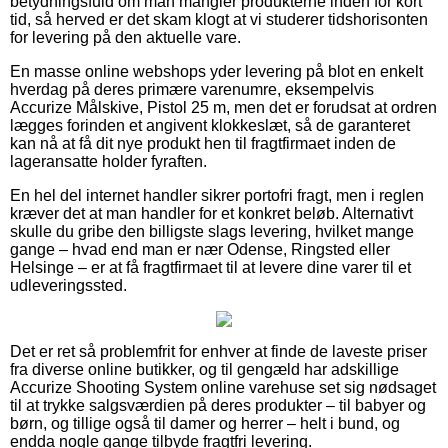
betydningsfuld om man mangler produkterne inden for kort
tid, så herved er det skam klogt at vi studerer tidshorisonten
for levering på den aktuelle vare.
En masse online webshops yder levering på blot en enkelt
hverdag på deres primære varenumre, eksempelvis
Accurize Målskive, Pistol 25 m, men det er forudsat at ordren
lægges forinden et angivent klokkeslæt, så de garanteret
kan nå at få dit nye produkt hen til fragtfirmaet inden de
lageransatte holder fyraften.
En hel del internet handler sikrer portofri fragt, men i reglen
kræver det at man handler for et konkret beløb. Alternativt
skulle du gribe den billigste slags levering, hvilket mange
gange – hvad end man er nær Odense, Ringsted eller
Helsinge – er at få fragtfirmaet til at levere dine varer til et
udleveringssted.
Det er ret så problemfrit for enhver at finde de laveste priser
fra diverse online butikker, og til gengæld har adskillige
Accurize Shooting System online varehuse set sig nødsaget
til at trykke salgsværdien på deres produkter – til babyer og
børn, og tillige også til damer og herrer – helt i bund, og
endda nogle gange tilbyde fragtfri levering.