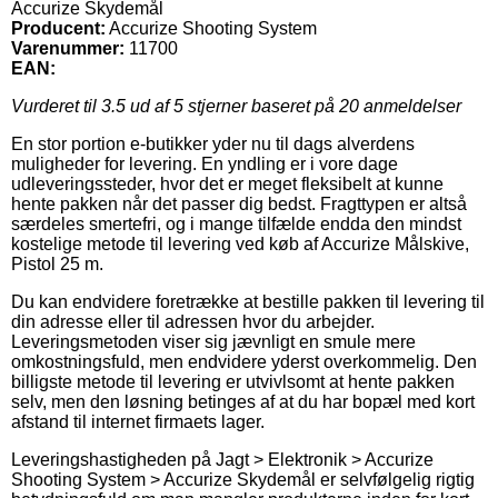
Accurize Skydemål
Producent:
Accurize Shooting System
Varenummer:
11700
EAN:
Vurderet til
3.5
ud af 5 stjerner baseret på
20
anmeldelser
En stor portion e-butikker yder nu til dags alverdens
muligheder for levering. En yndling er i vore dage
udleveringssteder, hvor det er meget fleksibelt at kunne
hente pakken når det passer dig bedst. Fragttypen er altså
særdeles smertefri, og i mange tilfælde endda den mindst
kostelige metode til levering ved køb af Accurize Målskive,
Pistol 25 m.
Du kan endvidere foretrække at bestille pakken til levering til
din adresse eller til adressen hvor du arbejder.
Leveringsmetoden viser sig jævnligt en smule mere
omkostningsfuld, men endvidere yderst overkommelig. Den
billigste metode til levering er utvivlsomt at hente pakken
selv, men den løsning betinges af at du har bopæl med kort
afstand til internet firmaets lager.
Leveringshastigheden på Jagt > Elektronik > Accurize
Shooting System > Accurize Skydemål er selvfølgelig rigtig