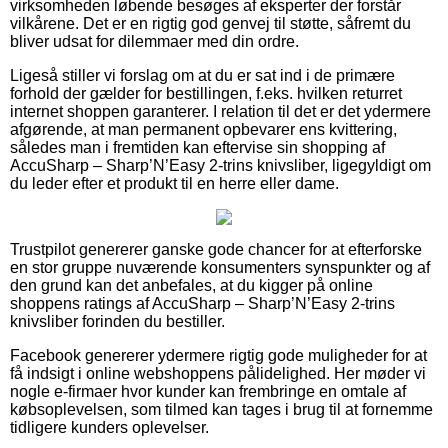
virksomheden løbende besøges af eksperter der forstår
vilkårene. Det er en rigtig god genvej til støtte, såfremt du
bliver udsat for dilemmaer med din ordre.
Ligeså stiller vi forslag om at du er sat ind i de primære
forhold der gælder for bestillingen, f.eks. hvilken returret
internet shoppen garanterer. I relation til det er det ydermere
afgørende, at man permanent opbevarer ens kvittering,
således man i fremtiden kan eftervise sin shopping af
AccuSharp – Sharp’N’Easy 2-trins knivsliber, ligegyldigt om
du leder efter et produkt til en herre eller dame.
Trustpilot genererer ganske gode chancer for at efterforske
en stor gruppe nuværende konsumenters synspunkter og af
den grund kan det anbefales, at du kigger på online
shoppens ratings af AccuSharp – Sharp’N’Easy 2-trins
knivsliber forinden du bestiller.
Facebook genererer ydermere rigtig gode muligheder for at
få indsigt i online webshoppens pålidelighed. Her møder vi
nogle e-firmaer hvor kunder kan frembringe en omtale af
købsoplevelsen, som tilmed kan tages i brug til at fornemme
tidligere kunders oplevelser.