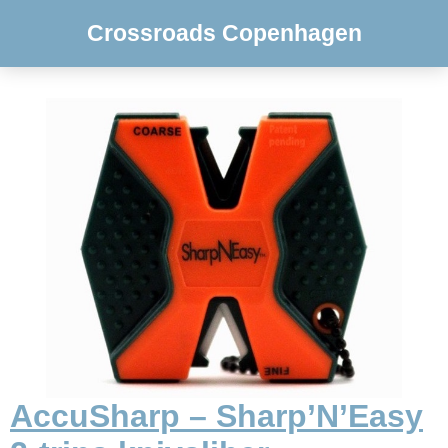
Crossroads Copenhagen
AccuSharp – Sharp’N’Easy