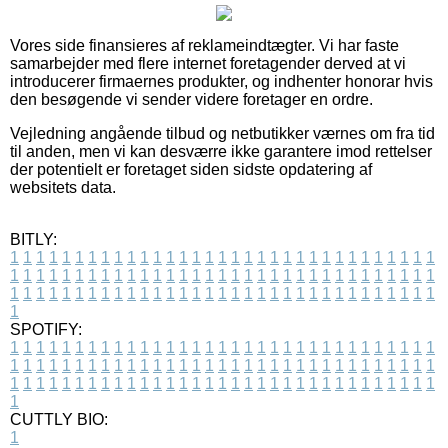
Vores side finansieres af reklameindtægter. Vi har faste
samarbejder med flere internet foretagender derved at vi
introducerer firmaernes produkter, og indhenter honorar hvis
den besøgende vi sender videre foretager en ordre.
Vejledning angående tilbud og netbutikker værnes om fra tid
til anden, men vi kan desværre ikke garantere imod rettelser
der potentielt er foretaget siden sidste opdatering af
websitets data.
BITLY:
1
1
1
1
1
1
1
1
1
1
1
1
1
1
1
1
1
1
1
1
1
1
1
1
1
1
1
1
1
1
1
1
1
1
1
1
1
1
1
1
1
1
1
1
1
1
1
1
1
1
1
1
1
1
1
1
1
1
1
1
1
1
1
1
1
1
1
1
1
1
1
1
1
1
1
1
1
1
1
1
1
1
1
1
1
1
1
1
1
1
1
1
1
1
1
1
1
1
1
1
SPOTIFY:
1
1
1
1
1
1
1
1
1
1
1
1
1
1
1
1
1
1
1
1
1
1
1
1
1
1
1
1
1
1
1
1
1
1
1
1
1
1
1
1
1
1
1
1
1
1
1
1
1
1
1
1
1
1
1
1
1
1
1
1
1
1
1
1
1
1
1
1
1
1
1
1
1
1
1
1
1
1
1
1
1
1
1
1
1
1
1
1
1
1
1
1
1
1
1
1
1
1
1
1
CUTTLY BIO:
1