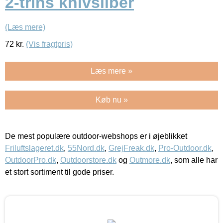
2-trins knivsliber
(Læs mere)
72
kr.
(Vis fragtpris)
Læs mere »
Køb nu »
De mest populære outdoor-webshops er i øjeblikket
Friluftslageret.dk
,
55Nord.dk
,
GrejFreak.dk
,
Pro-Outdoor.dk
,
OutdoorPro.dk
,
Outdoorstore.dk
og
Outmore.dk
, som alle har
et stort sortiment til gode priser.