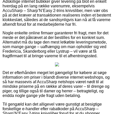
Adskillige internet butikker giver levering på blot en enkelt
hverdag på en lang række varenumre, eksempelvis
AccuSharp – Sharp’N’Easy 2-trins knivsliber, men vær obs
på at det kræver at transaktionen realiseres inden et bestemt
klokkeslæt, således at de sandsynligvis kan nå at få varerne
afsendt forud for at medarbejderne har fri.
Nogle enkelte online firmaer garanterer fri fragt, men for det
meste er det påkrævet at der bestilles for en konkret sum.
Alternativt må du tage den mest letkøbte leveringsmetode,
som mange gange – uafhængig om man opholder sig ved
Fredericia, Skanderborg eller Lystrup – vil være at få
fragtfirmaet til at bringe varerne til et afhentningssted.
Det er efterhånden meget let gængeligt for købere at søge
information om priser i blandt diverse internet webshops, og
så har massevis af AccuSharp netshops været nødt til at
mindske priserne på en række af deres varer – til drenge og
piger, og tillige også til damer og herrer – betragteligt, og
endda nogle gange yde fragt uden betaling.
Til gengæld kan det alligevel være gunstigt at besigtige
forskellige e-handler efter rabatkoder på AccuSharp –
Sharp’N’Easy 2-trins knivsliber forud for at du shopper,