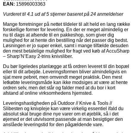
EAN:
15896003363
Vurderet til
4.1
ud af 5 stjerner baseret på
24
anmeldelser
Mange forretninger på nettet tildeler til alt held en lang række
forskellige former for levering. En der er meget almindelig er
nu til dags at afsende til en pakkeshop, som giver dig
mulighed for at hente din bestilling når det passer dig bedst.
Løsningen er jo super enkel, samt i mange tilfælde desuden
den mest betalelige mulighed for fragt ved køb af AccuSharp
– Sharp’N’Easy 2-trins knivsliber.
Du bør ligeledes planlægge at få ordren leveret til din bopæl
eller til dit arbejde. Leveringsformen bliver almindeligvis en
sjat mere pebret, men omvendt meget praktisk. Den mest
letkøbte leveringsmåde kan ikke modsiges at være at hente
ordren selv, men det står og falder med at du bor i kort
afstand af online virksomhedens hjemsted.
Leveringshastigheden på Outdoor // Knive & Tools //
Slibesten og knivpleje kan være virkelig essentiel ifald du
absolut skal bruge dine nye varer om et øjeblik, så i det
øjemed er det utvivlsomt passende at man besigtiger den
anslåede leveringstid for den pågældende vare.