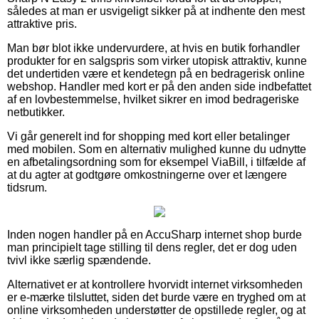
således at man er usvigeligt sikker på at indhente den mest
attraktive pris.
Man bør blot ikke undervurdere, at hvis en butik forhandler
produkter for en salgspris som virker utopisk attraktiv, kunne
det undertiden være et kendetegn på en bedragerisk online
webshop. Handler med kort er på den anden side indbefattet
af en lovbestemmelse, hvilket sikrer en imod bedrageriske
netbutikker.
Vi går generelt ind for shopping med kort eller betalinger
med mobilen. Som en alternativ mulighed kunne du udnytte
en afbetalingsordning som for eksempel ViaBill, i tilfælde af
at du agter at godtgøre omkostningerne over et længere
tidsrum.
Inden nogen handler på en AccuSharp internet shop burde
man principielt tage stilling til dens regler, det er dog uden
tvivl ikke særlig spændende.
Alternativet er at kontrollere hvorvidt internet virksomheden
er e-mærke tilsluttet, siden det burde være en tryghed om at
online virksomheden understøtter de opstillede regler, og at