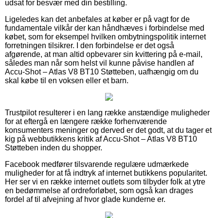
udsat for besvær med din bestilling.
Ligeledes kan det anbefales at køber er på vagt for de
fundamentale vilkår der kan håndhæves i forbindelse med
købet, som for eksempel hvilken ombytningspolitik internet
forretningen tilsikrer. I den forbindelse er det også
afgørende, at man altid opbevarer sin kvittering på e-mail,
således man når som helst vil kunne påvise handlen af
Accu-Shot – Atlas V8 BT10 Støtteben, uafhængig om du
skal købe til en voksen eller et barn.
Trustpilot resulterer i en lang række anstændige muligheder
for at eftergå en længere række forhenværende
konsumenters meninger og derved er det godt, at du tager et
kig på webbutikkens kritik af Accu-Shot – Atlas V8 BT10
Støtteben inden du shopper.
Facebook medfører tilsvarende regulære udmærkede
muligheder for at få indtryk af internet butikkens popularitet.
Her ser vi en række internet outlets som tilbyder folk at ytre
en bedømmelse af ordreforløbet, som også kan drages
fordel af til afvejning af hvor glade kunderne er.