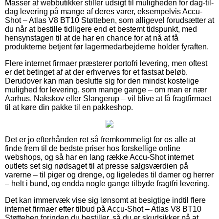
Masser af webbutikker stiller udsigt til muligheden for dag-til-
dag levering på mange af deres varer, eksempelvis Accu-
Shot – Atlas V8 BT10 Støtteben, som alligevel forudsætter at
du når at bestille tidligere end et bestemt tidspunkt, med
hensynstagen til at de har en chance for at nå at få
produkterne betjent før lagermedarbejderne holder fyraften.
Flere internet firmaer præsterer portofri levering, men oftest
er det betinget af at der erhverves for et fastsat beløb.
Derudover kan man beslutte sig for den mindst kostelige
mulighed for levering, som mange gange – om man er nær
Aarhus, Nakskov eller Slangerup – vil blive at få fragtfirmaet
til at køre din pakke til en pakkeshop.
Det er jo efterhånden ret så fremkommeligt for os alle at
finde frem til de bedste priser hos forskellige online
webshops, og så har en lang række Accu-Shot internet
outlets set sig nødsaget til at presse salgsværdien på
varerne – til piger og drenge, og ligeledes til damer og herrer
– helt i bund, og endda nogle gange tilbyde fragtfri levering.
Det kan immervæk vise sig lønsomt at besigtige indtil flere
internet firmaer efter tilbud på Accu-Shot – Atlas V8 BT10
Støtteben forinden du bestiller, så du er skudsikker på at