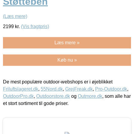
Støtteben
(Læs mere)
2199
kr.
(Vis fragtpris)
Læs mere »
Køb nu »
De mest populære outdoor-webshops er i øjeblikket
Friluftslageret.dk
,
55Nord.dk
,
GrejFreak.dk
,
Pro-Outdoor.dk
,
OutdoorPro.dk
,
Outdoorstore.dk
og
Outmore.dk
, som alle har
et stort sortiment til gode priser.