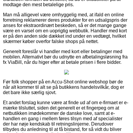
modtage den mest betalelige pris.
Man må alligevel være omhyggelig med, at ifald en online
forretning reklamerer deres produkter for en udsalgspris der
anses for ekstraordinært beskeden, så er det mange gange
være en varsel om en uoprigtig webbutik. Handler med kort
er på den anden side dækket ind under en vedtægt, hvilket
skærmer køber overfor falske shops på nettet.
Generelt foreslår vi handler med kort eller betalinger med
mobilen. Alternativt bør du udnytte en afbetalingsløsning fra
fx ViaBill, når du higer efter at betale prisen i flere bidder.
Før folk shopper på en Accu-Shot online webshop bør de
når alt kommer til alt se på butikkens handelsvilkår, dog er
det bare ikke særlig sjovt.
Et andet forslag kunne være at finde ud af om e-firmaet er e-
mærke tilsluttet, siden det generelt er et fingerpeg om at
netbutikken imødekommer de danske love, samt at e-
handlen en gang i mellem føres tilsyn med af specialister
der har nøje kendskab til retningslinjerne. Derudover
tilbydes du anledning til at få bistand, for så vidt du bliver