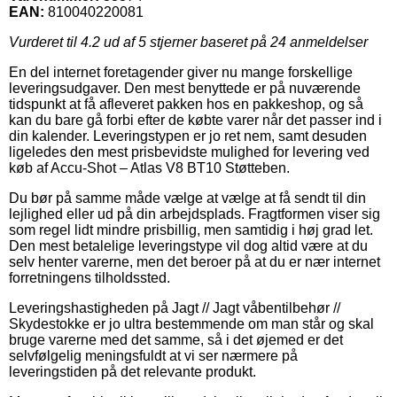
EAN:
810040220081
Vurderet til
4.2
ud af 5 stjerner baseret på
24
anmeldelser
En del internet foretagender giver nu mange forskellige
leveringsudgaver. Den mest benyttede er på nuværende
tidspunkt at få afleveret pakken hos en pakkeshop, og så
kan du bare gå forbi efter de købte varer når det passer ind i
din kalender. Leveringstypen er jo ret nem, samt desuden
ligeledes den mest prisbevidste mulighed for levering ved
køb af Accu-Shot – Atlas V8 BT10 Støtteben.
Du bør på samme måde vælge at vælge at få sendt til din
lejlighed eller ud på din arbejdsplads. Fragtformen viser sig
som regel lidt mindre prisbillig, men samtidig i høj grad let.
Den mest betalelige leveringstype vil dog altid være at du
selv henter varerne, men det beroer på at du er nær internet
forretningens tilholdssted.
Leveringshastigheden på Jagt // Jagt våbentilbehør //
Skydestokke er jo ultra bestemmende om man står og skal
bruge varerne med det samme, så i det øjemed er det
selvfølgelig meningsfuldt at vi ser nærmere på
leveringstiden på det relevante produkt.