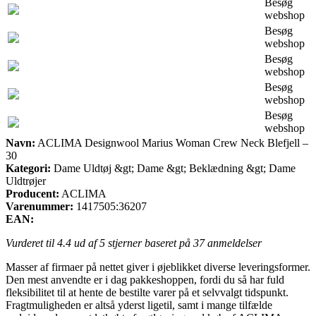
Besøg
webshop
Besøg
webshop
Besøg
webshop
Besøg
webshop
Besøg
webshop
Navn:
ACLIMA Designwool Marius Woman Crew Neck Blefjell –
30
Kategori:
Dame Uldtøj &gt; Dame &gt; Beklædning &gt; Dame
Uldtrøjer
Producent:
ACLIMA
Varenummer:
1417505:36207
EAN:
Vurderet til
4.4
ud af 5 stjerner baseret på
37
anmeldelser
Masser af firmaer på nettet giver i øjeblikket diverse leveringsformer.
Den mest anvendte er i dag pakkeshoppen, fordi du så har fuld
fleksibilitet til at hente de bestilte varer på et selvvalgt tidspunkt.
Fragtmuligheden er altså yderst ligetil, samt i mange tilfælde