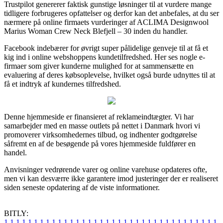
Trustpilot genererer faktisk gunstige løsninger til at vurdere mange
tidligere forbrugeres opfattelser og derfor kan det anbefales, at du ser
nærmere på online firmaets vurderinger af ACLIMA Designwool
Marius Woman Crew Neck Blefjell – 30 inden du handler.
Facebook indebærer for øvrigt super pålidelige genveje til at få et
kig ind i online webshoppens kundetilfredshed. Her ses nogle e-
firmaer som giver kunderne mulighed for at sammensætte en
evaluering af deres købsoplevelse, hvilket også burde udnyttes til at
få et indtryk af kundernes tilfredshed.
Denne hjemmeside er finansieret af reklameindtægter. Vi har
samarbejder med en masse outlets på nettet i Danmark hvori vi
promoverer virksomhedernes tilbud, og indhenter godtgørelse
såfremt en af de besøgende på vores hjemmeside fuldfører en
handel.
Anvisninger vedrørende varer og online varehuse opdateres ofte,
men vi kan desværre ikke garantere imod justeringer der er realiseret
siden seneste opdatering af de viste informationer.
BITLY:
1
1
1
1
1
1
1
1
1
1
1
1
1
1
1
1
1
1
1
1
1
1
1
1
1
1
1
1
1
1
1
1
1
1
1
1