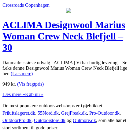
Crossroads Copenhagen
ACLIMA Designwool Marius
Woman Crew Neck Blefjell –
30
Danmarks største udvalg i ACLIMA | Vi har hurtig levering – Se
f.eks denne Designwool Marius Woman Crew Neck Blefjell lige
her.
(Læs mere)
949
kr.
(Vis fragtpris)
Læs mere »
Køb nu »
De mest populære outdoor-webshops er i øjeblikket
Friluftslageret.dk
,
55Nord.dk
,
GrejFreak.dk
,
Pro-Outdoor.dk
,
OutdoorPro.dk
,
Outdoorstore.dk
og
Outmore.dk
, som alle har et
stort sortiment til gode priser.