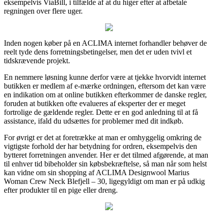
eksempelvis ViaBill, i tilfælde af at du higer efter at afbetale
regningen over flere uger.
Inden nogen køber på en ACLIMA internet forhandler behøver de
reelt tyde dens forretningsbetingelser, men det er uden tvivl et
tidskrævende projekt.
En nemmere løsning kunne derfor være at tjekke hvorvidt internet
butikken er medlem af e-mærke ordningen, eftersom det kan være
en indikation om at online butikken efterkommer de danske regler,
foruden at butikken ofte evalueres af eksperter der er meget
fortrolige de gældende regler. Dette er en god anledning til at få
assistance, ifald du udsættes for problemer med dit indkøb.
For øvrigt er det at foretrække at man er omhyggelig omkring de
vigtigste forhold der har betydning for ordren, eksempelvis den
bytteret forretningen anvender. Her er det tilmed afgørende, at man
til enhver tid bibeholder sin købsbekræftelse, så man når som helst
kan vidne om sin shopping af ACLIMA Designwool Marius
Woman Crew Neck Blefjell – 30, ligegyldigt om man er på udkig
efter produkter til en pige eller dreng.