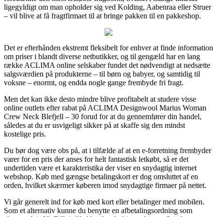
ligegyldigt om man opholder sig ved Kolding, Aabenraa eller Struer
– vil blive at få fragtfirmaet til at bringe pakken til en pakkeshop.
Det er efterhånden ekstremt fleksibelt for enhver at finde information
om priser i blandt diverse netbutikker, og til gengæld har en lang
række ACLIMA online selskaber fundet det nødvendigt at nedsætte
salgsværdien på produkterne – til børn og babyer, og samtidig til
voksne – enormt, og endda nogle gange frembyde fri fragt.
Men det kan ikke desto mindre blive profitabelt at studere visse
online outlets efter rabat på ACLIMA Designwool Marius Woman
Crew Neck Blefjell – 30 forud for at du gennemfører din handel,
således at du er usvigeligt sikker på at skaffe sig den mindst
kostelige pris.
Du bør dog være obs på, at i tilfælde af at en e-forretning frembyder
varer for en pris der anses for helt fantastisk letkøbt, så er det
undertiden være et karakteristika der viser en snydagtig internet
webshop. Køb med gængse betalingskort er dog omsluttet af en
orden, hvilket skærmer køberen imod snydagtige firmaer på nettet.
Vi går generelt ind for køb med kort eller betalinger med mobilen.
Som et alternativ kunne du benytte en afbetalingsordning som