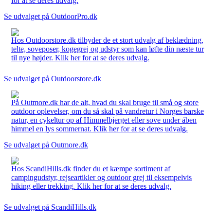
for at se deres udvalg.
Se udvalget på OutdoorPro.dk
Hos Outdoorstore.dk tilbyder de et stort udvalg af beklædning,
telte, soveposer, kogegrej og udstyr som kan løfte din næste tur
til nye højder. Klik her for at se deres udvalg.
Se udvalget på Outdoorstore.dk
På Outmore.dk har de alt, hvad du skal bruge til små og store
outdoor oplevelser, om du så skal på vandretur i Norges barske
natur, en cykeltur op af Himmelbjerget eller sove under åben
himmel en lys sommernat. Klik her for at se deres udvalg.
Se udvalget på Outmore.dk
Hos ScandiHills.dk finder du et kæmpe sortiment af
campingudstyr, rejseartikler og outdoor grej til eksempelvis
hiking eller trekking. Klik her for at se deres udvalg.
Se udvalget på ScandiHills.dk