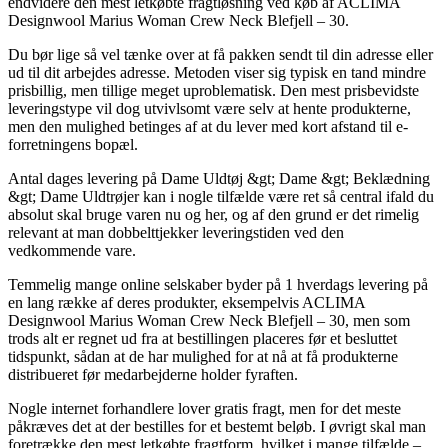
endvidere den mest letkøbte fragtløsning ved køb af ACLIMA
Designwool Marius Woman Crew Neck Blefjell – 30.
Du bør lige så vel tænke over at få pakken sendt til din adresse eller
ud til dit arbejdes adresse. Metoden viser sig typisk en tand mindre
prisbillig, men tillige meget uproblematisk. Den mest prisbevidste
leveringstype vil dog utvivlsomt være selv at hente produkterne,
men den mulighed betinges af at du lever med kort afstand til e-
forretningens bopæl.
Antal dages levering på Dame Uldtøj &gt; Dame &gt; Beklædning
&gt; Dame Uldtrøjer kan i nogle tilfælde være ret så central ifald du
absolut skal bruge varen nu og her, og af den grund er det rimelig
relevant at man dobbelttjekker leveringstiden ved den
vedkommende vare.
Temmelig mange online selskaber byder på 1 hverdags levering på
en lang række af deres produkter, eksempelvis ACLIMA
Designwool Marius Woman Crew Neck Blefjell – 30, men som
trods alt er regnet ud fra at bestillingen placeres før et besluttet
tidspunkt, sådan at de har mulighed for at nå at få produkterne
distribueret før medarbejderne holder fyraften.
Nogle internet forhandlere lover gratis fragt, men for det meste
påkræves det at der bestilles for et bestemt beløb. I øvrigt skal man
foretrække den mest letkøbte fragtform, hvilket i mange tilfælde –