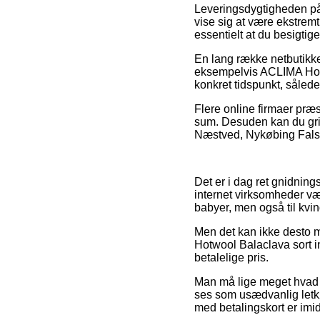
Leveringsdygtigheden på
vise sig at være ekstremt
essentielt at du besigti
En lang række netbutikk
eksempelvis ACLIMA Hotw
konkret tidspunkt, sålede
Flere online firmaer præs
sum. Desuden kan du grib
Næstved, Nykøbing Falster 
Det er i dag ret gnidnin
internet virksomheder væ
babyer, men også til kv
Men det kan ikke desto mi
Hotwool Balaclava sort i
betalelige pris.
Man må lige meget hvad 
ses som usædvanlig letkø
med betalingskort er imidl