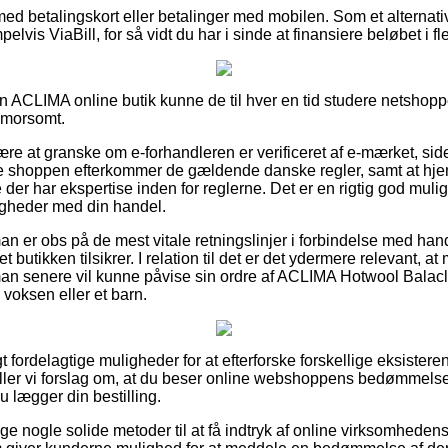
 med betalingskort eller betalinger med mobilen. Som et alternat
lvis ViaBill, for så vidt du har i sinde at finansiere beløbet i fl
 ACLIMA online butik kunne de til hver en tid studere netshoppe
g morsomt.
være at granske om e-forhandleren er verificeret af e-mærket, sid
ne shoppen efterkommer de gældende danske regler, samt at hj
der har ekspertise inden for reglerne. Det er en rigtig god mul
igheder med din handel.
 man er obs på de mest vitale retningslinjer i forbindelse med ha
net butikken tilsikrer. I relation til det er det ydermere relevant,
man senere vil kunne påvise sin ordre af ACLIMA Hotwool Balac
n voksen eller et barn.
igt fordelagtige muligheder for at efterforske forskellige eksist
tiller vi forslag om, at du beser online webshoppens bedømmel
u lægger din bestilling.
ige nogle solide metoder til at få indtryk af online virksomheden