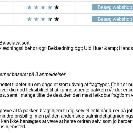
Besøg webshop
Besøg webshop
alaclava sort
eklædningstilbehør &gt; Beklædning &gt; Uld Huer &amp; Hands
jerner baseret på
3
anmeldelser
ettet tildeler nu om dage et stort udvalg af fragttyper. Et hit er nu
ver dig god fleksibilitet til at kunne afhente pakken når der er ti
løs, samt i mange tilfælde desuden den mest letkøbte fragtform
e at få pakken bragt hjem til dig selv eller til når du er på jo
 mindre prisbillig, men på den anden side ualmindeligt gnidning
g kan ikke benægtes at være at hente ordren selv, som jo beroer p
ns hjemsted.