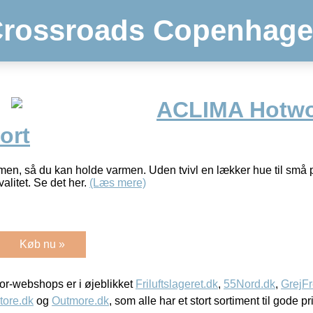
rossroads Copenhag
ACLIMA Hotwo
ort
elmen, så du kan holde varmen. Uden tvivl en lækker hue til små
alitet. Se det her.
(Læs mere)
Køb nu »
r-webshops er i øjeblikket
Friluftslageret.dk
,
55Nord.dk
,
GrejFr
tore.dk
og
Outmore.dk
, som alle har et stort sortiment til gode pr