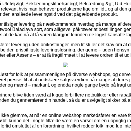
 Uldtøj &gt; Beklædningstilbehør &gt; Beklædning &gt; Uld H
 relevant hvis man behøver produkterne lige om lidt, og af den g
ger den anslåede leveringstid ved det pågældende produkt.
er tilsiger levering på næstkommende hverdag på mange af der
ool Balaclava sort, som alligevel påkræver at bestillingen ge
s at de kan nå at få varen klargjort forinden de logistikansatte t
terer levering uden omkostninger, men tit stiller det krav om at d
e den prisbilligste leveringsløsning, der gerne – uden hensyn t
eller Assens – er at få fragtfirmaet til at levere ordren til et u
gsløst for folk at prissammenligne på diverse webshops, og derv
ret presset til at at nedskære salgsværdien på mange af deres p
inder og mænd – markant, og endda nogle gange byde på fragt u
ndre blive tiden værd at kigge forbi flere netbutikker efter ra
nden du gennemfører din handel, så du er usvigeligt sikker på 
ikke glemme, at når en online webshop markedsfører en vare fo
bt, kunne det i nogle tilfælde være en varsel om en uoprigtig 
ertid omsluttet af en forordning, hvilket redder folk imod fup inte