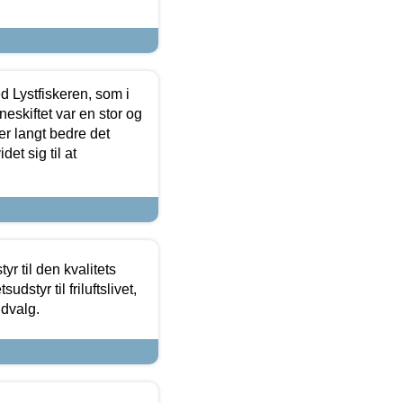
d Lystfiskeren, som i
neskiftet var en stor og
r langt bedre det
et sig til at
r til den kvalitets
dstyr til friluftslivet,
udvalg.