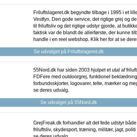
Friluftslageret.dk begyndte tilbage i 1995 i et lil
Vestfyn. Den gode service, det rigtige grej og 
til friluftsliv og det rigtige udstyr gjorde, at buti
faktisk var de blandt de allerførste, der kunne ti
handle i en reel webshop. Klik her for at se dere
Se udvalget på Friluftslageret.dk
55Nord.dk har siden 2003 hjulpet et utal af friluf
FDFere med outdoorgrej, funktionel beklædning,
forbundsskjorter, logovarer, telte, mærker og meg
se deres udvalg.
Se udvalget på 55Nord.dk
GrejFreak.dk forhandler alt det fede udstyr både t
friluftsliv, skydesport, træning, militær, jagt, politi
se deres udvalg.