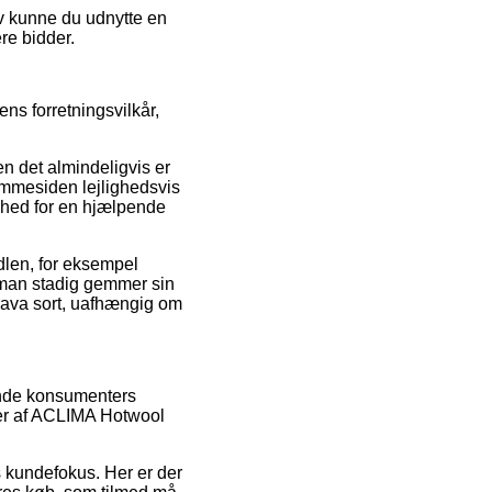
iv kunne du udnytte en
ere bidder.
ns forretningsvilkår,
en det almindeligvis er
emmesiden lejlighedsvis
ighed for en hjælpende
ndlen, for eksempel
 at man stadig gemmer sin
lava sort, uafhængig om
erende konsumenters
ser af ACLIMA Hotwool
s kundefokus. Her er der