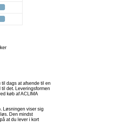
ker
 til dags at afsende til en
d til det. Leveringsformen
 ved køb af ACLIMA
b. Løsningen viser sig
sløs. Den mindst
å at du lever i kort