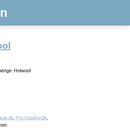
en
ol
 penge. Hotwool
eak.dk
,
Pro-Outdoor.dk
,
iser.