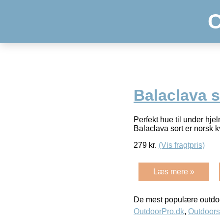
C
Balaclava s
Perfekt hue til under hj
Balaclava sort er norsk kv
279
kr.
(Vis fragtpris)
Læs mere »
De mest populære outdoo
OutdoorPro.dk
,
Outdoors