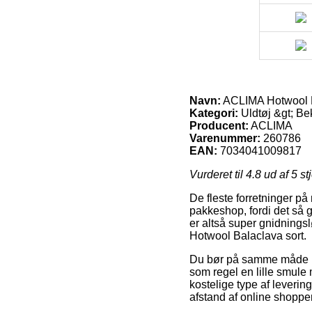
Navn:
ACLIMA Hotwool B
Kategori:
Uldtøj &gt; B
Producent:
ACLIMA
Varenummer:
260786
EAN:
7034041009817
Vurderet til
4.8
ud af 5 st
De fleste forretninger på n
pakkeshop, fordi det så gi
er altså super gnidnings
Hotwool Balaclava sort.
Du bør på samme måde prøv
som regel en lille smule
kostelige type af leverin
afstand af online shoppe