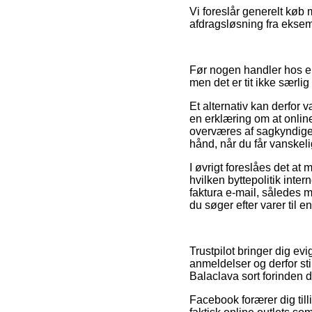
Vi foreslår generelt køb
afdragsløsning fra eksempe
Før nogen handler hos en
men det er tit ikke særli
Et alternativ kan derfor 
en erklæring om at onli
overværes af sagkyndige 
hånd, når du får vanskel
I øvrigt foreslåes det at
hvilken byttepolitik inter
faktura e-mail, således 
du søger efter varer til e
Trustpilot bringer dig ev
anmeldelser og derfor s
Balaclava sort forinden d
Facebook forærer dig till