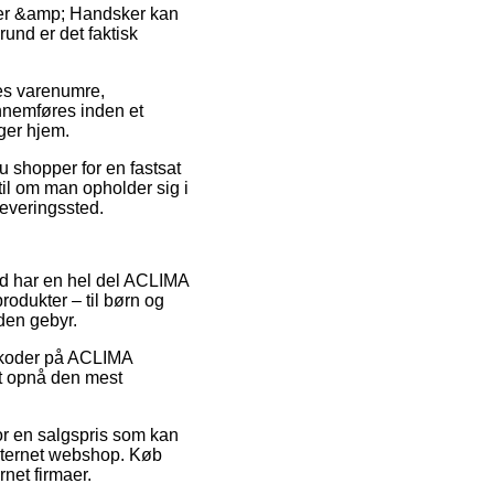
uer &amp; Handsker kan
rund er det faktisk
es varenumre,
nnemføres inden et
ager hjem.
u shopper for en fastsat
il om man opholder sig i
dleveringssted.
ed har en hel del ACLIMA
rodukter – til børn og
den gebyr.
batkoder på ACLIMA
at opnå den mest
r en salgspris som kan
internet webshop. Køb
rnet firmaer.