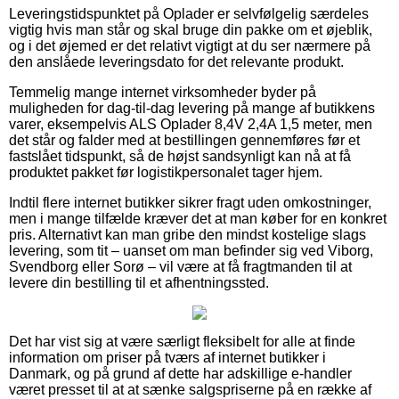
Leveringstidspunktet på Oplader er selvfølgelig særdeles
vigtig hvis man står og skal bruge din pakke om et øjeblik,
og i det øjemed er det relativt vigtigt at du ser nærmere på
den anslåede leveringsdato for det relevante produkt.
Temmelig mange internet virksomheder byder på
muligheden for dag-til-dag levering på mange af butikkens
varer, eksempelvis ALS Oplader 8,4V 2,4A 1,5 meter, men
det står og falder med at bestillingen gennemføres før et
fastslået tidspunkt, så de højst sandsynligt kan nå at få
produktet pakket før logistikpersonalet tager hjem.
Indtil flere internet butikker sikrer fragt uden omkostninger,
men i mange tilfælde kræver det at man køber for en konkret
pris. Alternativt kan man gribe den mindst kostelige slags
levering, som tit – uanset om man befinder sig ved Viborg,
Svendborg eller Sorø – vil være at få fragtmanden til at
levere din bestilling til et afhentningssted.
Det har vist sig at være særligt fleksibelt for alle at finde
information om priser på tværs af internet butikker i
Danmark, og på grund af dette har adskillige e-handler
været presset til at at sænke salgspriserne på en række af