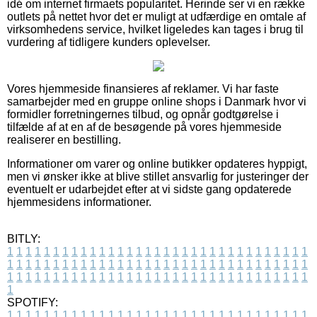
idé om internet firmaets popularitet. Herinde ser vi en række
outlets på nettet hvor det er muligt at udfærdige en omtale af
virksomhedens service, hvilket ligeledes kan tages i brug til
vurdering af tidligere kunders oplevelser.
Vores hjemmeside finansieres af reklamer. Vi har faste
samarbejder med en gruppe online shops i Danmark hvor vi
formidler forretningernes tilbud, og opnår godtgørelse i
tilfælde af at en af de besøgende på vores hjemmeside
realiserer en bestilling.
Informationer om varer og online butikker opdateres hyppigt,
men vi ønsker ikke at blive stillet ansvarlig for justeringer der
eventuelt er udarbejdet efter at vi sidste gang opdaterede
hjemmesidens informationer.
BITLY:
1
1
1
1
1
1
1
1
1
1
1
1
1
1
1
1
1
1
1
1
1
1
1
1
1
1
1
1
1
1
1
1
1
1
1
1
1
1
1
1
1
1
1
1
1
1
1
1
1
1
1
1
1
1
1
1
1
1
1
1
1
1
1
1
1
1
1
1
1
1
1
1
1
1
1
1
1
1
1
1
1
1
1
1
1
1
1
1
1
1
1
1
1
1
1
1
1
1
1
1
SPOTIFY:
1
1
1
1
1
1
1
1
1
1
1
1
1
1
1
1
1
1
1
1
1
1
1
1
1
1
1
1
1
1
1
1
1