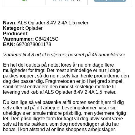
Navn:
ALS Oplader 8,4V 2,4A 1,5 meter
Kategori:
Oplader
Producent:
Varenummer:
C842415C
EAN:
6970878001178
Vurderet til
4.8
ud af 5 stjerner baseret på
49
anmeldelser
En hel del outlets på nettet foreslår nu om dage flere
muligheder for fragt. Det mest almindelige er nu til dags
pakkeshoppen, så du nemt selv kan hente produkterne den
dag der passer dig. Fragtmetoden er jo i høj grad simpel,
samt oftest endvidere den mindst kostelige metode til
levering ved køb af ALS Oplader 8,4V 2,4A 1,5 meter.
Du kan lige så vel påtænke at få ordren sendt hjem til dig
selv eller ud på dit arbejde. Leveringsformen viser sig
uheldigvis en smule mindre prisbillig, men ydermere rigtig
let. Den prisbilligste form for fragt vil dog utvivlsomt være
selv at hente pakken, som dog nødvendiggør at du har
bopæl i kort afstand af online shoppens arbejdslager.