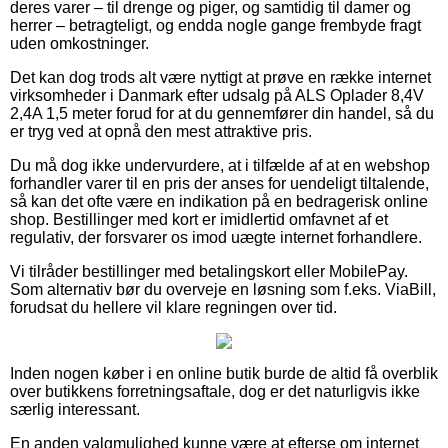
deres varer – til drenge og piger, og samtidig til damer og
herrer – betragteligt, og endda nogle gange frembyde fragt
uden omkostninger.
Det kan dog trods alt være nyttigt at prøve en række internet
virksomheder i Danmark efter udsalg på ALS Oplader 8,4V
2,4A 1,5 meter forud for at du gennemfører din handel, så du
er tryg ved at opnå den mest attraktive pris.
Du må dog ikke undervurdere, at i tilfælde af at en webshop
forhandler varer til en pris der anses for uendeligt tiltalende,
så kan det ofte være en indikation på en bedragerisk online
shop. Bestillinger med kort er imidlertid omfavnet af et
regulativ, der forsvarer os imod uægte internet forhandlere.
Vi tilråder bestillinger med betalingskort eller MobilePay.
Som alternativ bør du overveje en løsning som f.eks. ViaBill,
forudsat du hellere vil klare regningen over tid.
Inden nogen køber i en online butik burde de altid få overblik
over butikkens forretningsaftale, dog er det naturligvis ikke
særlig interessant.
En anden valgmulighed kunne være at efterse om internet