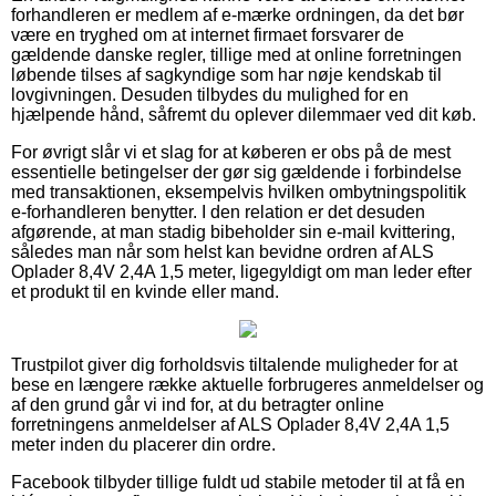
forhandleren er medlem af e-mærke ordningen, da det bør
være en tryghed om at internet firmaet forsvarer de
gældende danske regler, tillige med at online forretningen
løbende tilses af sagkyndige som har nøje kendskab til
lovgivningen. Desuden tilbydes du mulighed for en
hjælpende hånd, såfremt du oplever dilemmaer ved dit køb.
For øvrigt slår vi et slag for at køberen er obs på de mest
essentielle betingelser der gør sig gældende i forbindelse
med transaktionen, eksempelvis hvilken ombytningspolitik
e-forhandleren benytter. I den relation er det desuden
afgørende, at man stadig bibeholder sin e-mail kvittering,
således man når som helst kan bevidne ordren af ALS
Oplader 8,4V 2,4A 1,5 meter, ligegyldigt om man leder efter
et produkt til en kvinde eller mand.
Trustpilot giver dig forholdsvis tiltalende muligheder for at
bese en længere række aktuelle forbrugeres anmeldelser og
af den grund går vi ind for, at du betragter online
forretningens anmeldelser af ALS Oplader 8,4V 2,4A 1,5
meter inden du placerer din ordre.
Facebook tilbyder tillige fuldt ud stabile metoder til at få en