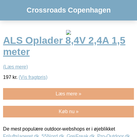
Crossroads Copenhagen
ALS Oplader 8,4V 2,4A 1,5
meter
(Læs mere)
197
kr.
(Vis fragtpris)
Læs mere »
Køb nu »
De mest populære outdoor-webshops er i øjeblikket
Friluftslageret.dk
,
55Nord.dk
,
GrejFreak.dk
,
Pro-Outdoor.dk
,