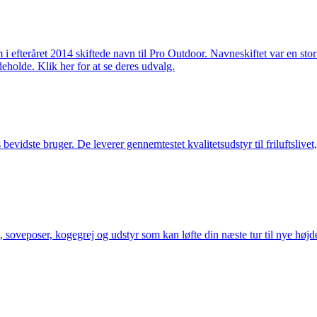
m i efteråret 2014 skiftede navn til Pro Outdoor. Navneskiftet var en st
deholde. Klik her for at se deres udvalg.
idste bruger. De leverer gennemtestet kvalitetsudstyr til friluftslivet, 
 soveposer, kogegrej og udstyr som kan løfte din næste tur til nye højde