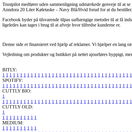
Trustpilot medfører uden sammenligning udmærkede genveje til at se n
Anndora 20 Liter Køletaske – Navy Blå/Hvid forud for at du bestiller
Facebook byder på tilsvarende tilpas uafhængige metoder til at få in
ligeledes kan tages i brug til at afveje hvor tilfredse kunderne er.
Denne side er finansieret ved hjælp af reklamer. Vi hjælper en lang ræ
Vejledning om produkter og butikker på nettet ajourføres hyppigt, men d
BITLY:
1
1
1
1
1
1
1
1
1
1
1
1
1
1
1
1
1
1
1
1
1
1
1
1
1
1
1
1
1
1
1
1
1
1
1
1
1
SPOTIFY:
1
1
1
1
1
1
1
1
1
1
1
1
1
1
1
1
1
1
1
1
1
1
1
1
1
1
1
1
1
1
1
1
1
1
1
1
1
CUTTLY BIO:
1
1
1
1
1
1
1
1
1
1
1
1
1
1
1
1
1
1
1
1
1
1
1
1
1
1
1
1
1
1
1
1
1
1
1
1
1
1
CUTTLY OLD:
1
1
1
1
1
1
1
1
1
1
1
MEDIUM:
1
1
1
1
1
1
1
1
1
1