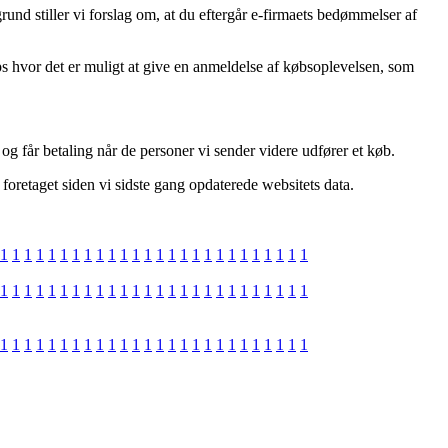
d stiller vi forslag om, at du eftergår e-firmaets bedømmelser af
s hvor det er muligt at give en anmeldelse af købsoplevelsen, som
og får betaling når de personer vi sender videre udfører et køb.
 foretaget siden vi sidste gang opdaterede websitets data.
1
1
1
1
1
1
1
1
1
1
1
1
1
1
1
1
1
1
1
1
1
1
1
1
1
1
1
1
1
1
1
1
1
1
1
1
1
1
1
1
1
1
1
1
1
1
1
1
1
1
1
1
1
1
1
1
1
1
1
1
1
1
1
1
1
1
1
1
1
1
1
1
1
1
1
1
1
1