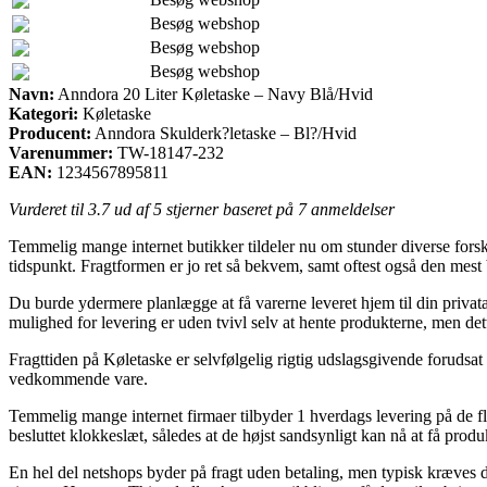
Besøg webshop
Besøg webshop
Besøg webshop
Navn:
Anndora 20 Liter Køletaske – Navy Blå/Hvid
Kategori:
Køletaske
Producent:
Anndora Skulderk?letaske – Bl?/Hvid
Varenummer:
TW-18147-232
EAN:
1234567895811
Vurderet til
3.7
ud af 5 stjerner baseret på
7
anmeldelser
Temmelig mange internet butikker tildeler nu om stunder diverse forsk
tidspunkt. Fragtformen er jo ret så bekvem, samt oftest også den mes
Du burde ydermere planlægge at få varerne leveret hjem til din privatad
mulighed for levering er uden tvivl selv at hente produkterne, men dett
Fragttiden på Køletaske er selvfølgelig rigtig udslagsgivende forudsat 
vedkommende vare.
Temmelig mange internet firmaer tilbyder 1 hverdags levering på de f
besluttet klokkeslæt, således at de højst sandsynligt kan nå at få prod
En hel del netshops byder på fragt uden betaling, men typisk kræves d