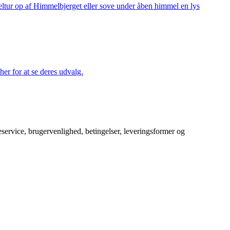
keltur op af Himmelbjerget eller sove under åben himmel en lys
her for at se deres udvalg.
service, brugervenlighed, betingelser, leveringsformer og