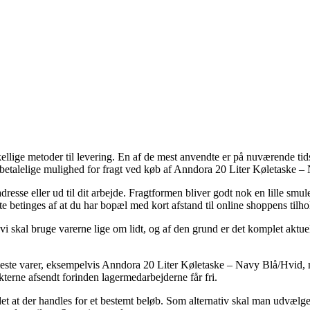
ellige metoder til levering. En af de mest anvendte er på nuværende ti
t betalelige mulighed for fragt ved køb af Anndora 20 Liter Køletaske 
resse eller ud til dit arbejde. Fragtformen bliver godt nok en lille smu
e betinges af at du har bopæl med kort afstand til online shoppens tilho
vi skal bruge varerne lige om lidt, og af den grund er det komplet aktue
leste varer, eksempelvis Anndora 20 Liter Køletaske – Navy Blå/Hvid, m
ukterne afsendt forinden lagermedarbejderne får fri.
et at der handles for et bestemt beløb. Som alternativ skal man udvælge 