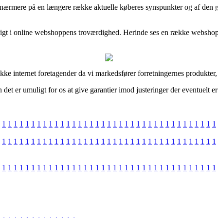
ærmere på en længere række aktuelle køberes synspunkter og af den grun
.
dsigt i online webshoppens troværdighed. Herinde ses en række webshop
kke internet foretagender da vi markedsfører forretningernes produkter, 
et er umuligt for os at give garantier imod justeringer der eventuelt er
1
1
1
1
1
1
1
1
1
1
1
1
1
1
1
1
1
1
1
1
1
1
1
1
1
1
1
1
1
1
1
1
1
1
1
1
1
1
1
1
1
1
1
1
1
1
1
1
1
1
1
1
1
1
1
1
1
1
1
1
1
1
1
1
1
1
1
1
1
1
1
1
1
1
1
1
1
1
1
1
1
1
1
1
1
1
1
1
1
1
1
1
1
1
1
1
1
1
1
1
1
1
1
1
1
1
1
1
1
1
1