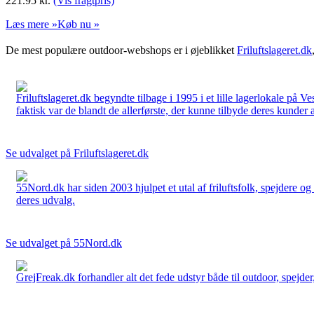
221.95
kr.
(Vis fragtpris)
Læs mere »
Køb nu »
De mest populære outdoor-webshops er i øjeblikket
Friluftslageret.dk
Friluftslageret.dk begyndte tilbage i 1995 i et lille lagerlokale på V
faktisk var de blandt de allerførste, der kunne tilbyde deres kunder 
Se udvalget på Friluftslageret.dk
55Nord.dk har siden 2003 hjulpet et utal af friluftsfolk, spejdere 
deres udvalg.
Se udvalget på 55Nord.dk
GrejFreak.dk forhandler alt det fede udstyr både til outdoor, spejder, 