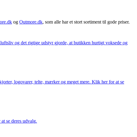
ore.dk
og
Outmore.dk
, som alle har et stort sortiment til gode priser.
iluftsliv og det rigtige udstyr gjorde, at butikken hurtigt voksede og
orter, logovarer, telte, mærker og meget mere. Klik her for at se
r at se deres udvalg.