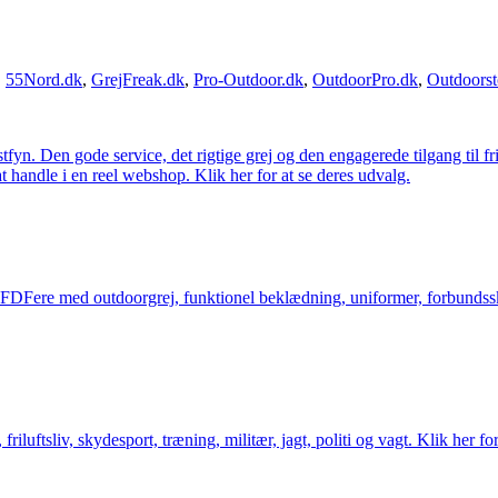
,
55Nord.dk
,
GrejFreak.dk
,
Pro-Outdoor.dk
,
OutdoorPro.dk
,
Outdoorst
estfyn. Den gode service, det rigtige grej og den engagerede tilgang til fr
at handle i en reel webshop. Klik her for at se deres udvalg.
og FDFere med outdoorgrej, funktionel beklædning, uniformer, forbundsskj
friluftsliv, skydesport, træning, militær, jagt, politi og vagt. Klik her fo