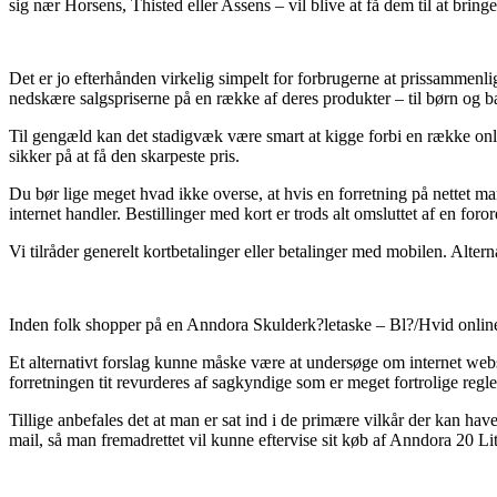
sig nær Horsens, Thisted eller Assens – vil blive at få dem til at bringe
Det er jo efterhånden virkelig simpelt for forbrugerne at prissammenli
nedskære salgspriserne på en række af deres produkter – til børn og b
Til gengæld kan det stadigvæk være smart at kigge forbi en række onl
sikker på at få den skarpeste pris.
Du bør lige meget hvad ikke overse, at hvis en forretning på nettet mark
internet handler. Bestillinger med kort er trods alt omsluttet af en foro
Vi tilråder generelt kortbetalinger eller betalinger med mobilen. Altern
Inden folk shopper på en Anndora Skulderk?letaske – Bl?/Hvid online 
Et alternativt forslag kunne måske være at undersøge om internet websh
forretningen tit revurderes af sagkyndige som er meget fortrolige regle
Tillige anbefales det at man er sat ind i de primære vilkår der kan have
mail, så man fremadrettet vil kunne eftervise sit køb af Anndora 20 