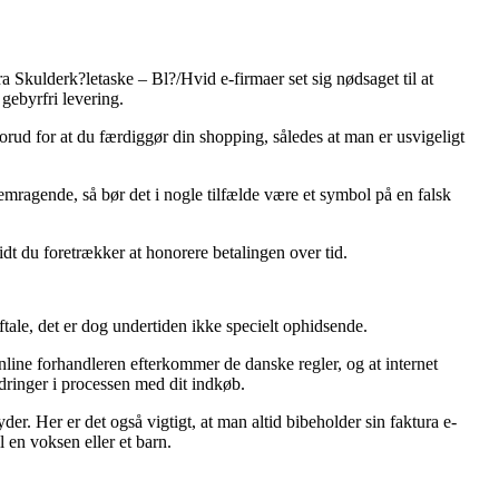
a Skulderk?letaske – Bl?/Hvid e-firmaer set sig nødsaget til at
gebyrfri levering.
rud for at du færdiggør din shopping, således at man er usvigeligt
fremragende, så bør det i nogle tilfælde være et symbol på en falsk
vidt du foretrækker at honorere betalingen over tid.
ale, det er dog undertiden ikke specielt ophidsende.
nline forhandleren efterkommer de danske regler, og at internet
rdringer i processen med dit indkøb.
der. Her er det også vigtigt, at man altid bibeholder sin faktura e-
 en voksen eller et barn.