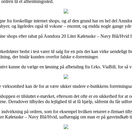
 ordren til et afhentningssted.
gne fra forskellige internet shops, og af den grund har en hel del Anndor
abyer, og ligeledes også til voksne – enormt, og endda nogle gange yde 
ine shops efter rabat på Anndora 20 Liter Køletaske – Navy Blå/Hvid fo
edsfører bedst i test varer til salg for en pris der kan virke uendeligt 
rdning, der bistår kunden overfor falske e-forretninger.
ativt kunne du vælge en løsning på afbetaling fra f.eks. ViaBill, for så 
virksomhed kan de for at være sikker studere e-butikkens forretningsaft
oppen er tilsluttet e-mærket, eftersom det ofte er en sikkerhed for at o
rne. Derudover tilbydes du lejlighed til at få hjælp, såfremt du får udfo
 indvirkning på ordren, som for eksempel hvilken returret e-firmaet tilby
Liter Køletaske – Navy Blå/Hvid, uafhængig om man er på gaveindkøb til