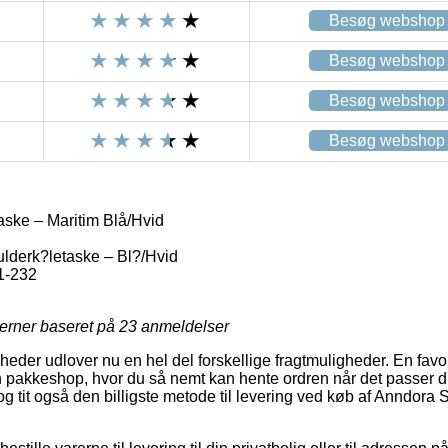
Besøg webshop
Besøg webshop
Besøg webshop
Besøg webshop
ske – Maritim Blå/Hvid
lderk?letaske – Bl?/Hvid
1-232
jerner baseret på
23
anmeldelser
eder udlover nu en hel del forskellige fragtmuligheder. En favo
en pakkeshop, hvor du så nemt kan hente ordren når det passer d
, og tit også den billigste metode til levering ved køb af Anndora