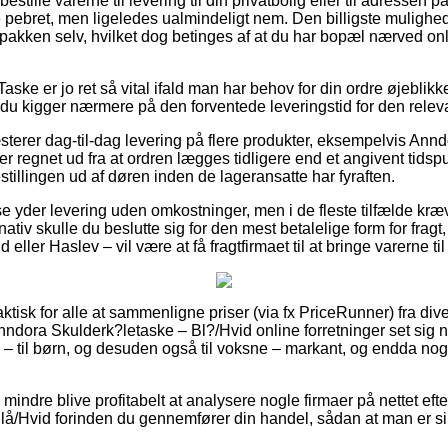
stille varerne til levering til din privatbolig eller til adressen 
e pebret, men ligeledes ualmindeligt nem. Den billigste mulighed f
 pakken selv, hvilket dog betinges af at du har bopæl nærved 
aske er jo ret så vital ifald man har behov for din ordre øjeblikke
 du kigger nærmere på den forventede leveringstid for den relev
æsterer dag-til-dag levering på flere produkter, eksempelvis Ann
 er regnet ud fra at ordren lægges tidligere end et angivent tids
stillingen ud af døren inden de lageransatte har fyraften.
e yder levering uden omkostninger, men i de fleste tilfælde kræv
nativ skulle du beslutte sig for den mest betalelige form for fragt
eller Haslev – vil være at få fragtfirmaet til at bringe varerne ti
raktisk for alle at sammenligne priser (via fx PriceRunner) fra di
nndora Skulderk?letaske – Bl?/Hvid online forretninger set sig 
 – til børn, og desuden også til voksne – markant, og endda no
 mindre blive profitabelt at analysere nogle firmaer på nettet ef
å/Hvid forinden du gennemfører din handel, sådan at man er sikr