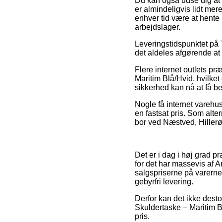
Du kan også udse dig at be
er almindeligvis lidt mer
enhver tid være at hente
arbejdslager.
Leveringstidspunktet på T
det aldeles afgørende at
Flere internet outlets pr
Maritim Blå/Hvid, hvilket
sikkerhed kan nå at få be
Nogle få internet varehus
en fastsat pris. Som alter
bor ved Næstved, Hillerød 
Det er i dag i høj grad p
for det har massevis af A
salgspriserne på varerne
gebyrfri levering.
Derfor kan det ikke desto
Skuldertaske – Maritim Bl
pris.