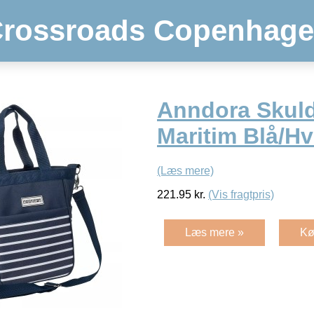
rossroads Copenhag
Anndora Skuld
Maritim Blå/Hv
(Læs mere)
221.95
kr.
(Vis fragtpris)
Læs mere »
Kø