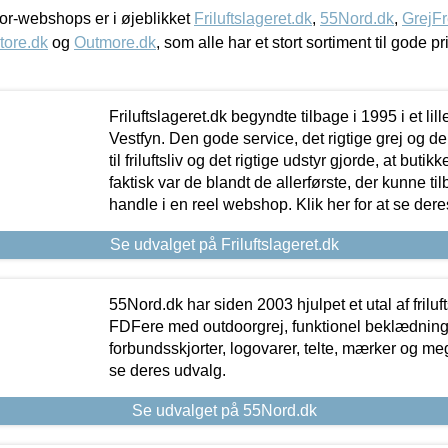
r-webshops er i øjeblikket
Friluftslageret.dk
,
55Nord.dk
,
GrejFr
tore.dk
og
Outmore.dk
, som alle har et stort sortiment til gode pr
Friluftslageret.dk begyndte tilbage i 1995 i et lil
Vestfyn. Den gode service, det rigtige grej og 
til friluftsliv og det rigtige udstyr gjorde, at buti
faktisk var de blandt de allerførste, der kunne ti
handle i en reel webshop. Klik her for at se dere
Se udvalget på Friluftslageret.dk
55Nord.dk har siden 2003 hjulpet et utal af friluf
FDFere med outdoorgrej, funktionel beklædning,
forbundsskjorter, logovarer, telte, mærker og meg
se deres udvalg.
Se udvalget på 55Nord.dk