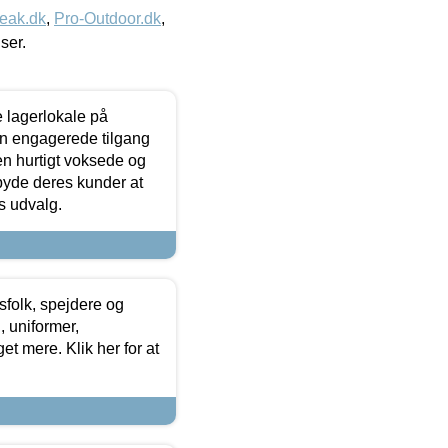
eak.dk
,
Pro-Outdoor.dk
,
iser.
le lagerlokale på
den engagerede tilgang
kken hurtigt voksede og
lbyde deres kunder at
s udvalg.
tsfolk, spejdere og
 uniformer,
et mere. Klik her for at