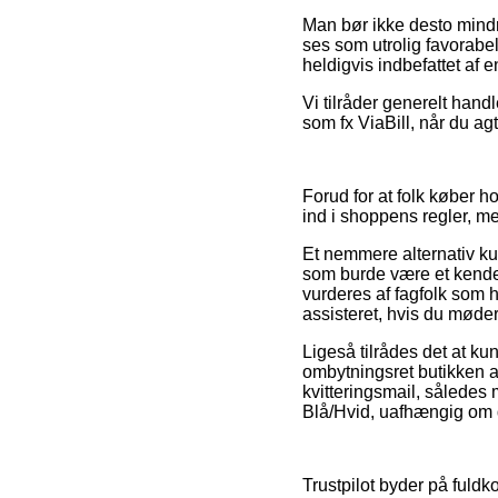
Man bør ikke desto mindre
ses som utrolig favorabe
heldigvis indbefattet af e
Vi tilråder generelt han
som fx ViaBill, når du a
Forud for at folk køber 
ind i shoppens regler, m
Et nemmere alternativ ku
som burde være et kendete
vurderes af fagfolk som 
assisteret, hvis du møde
Ligeså tilrådes det at k
ombytningsret butikken 
kvitteringsmail, således
Blå/Hvid, uafhængig om du
Trustpilot byder på fuld