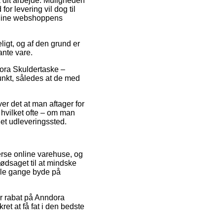
på dit arbejde. Muligheden
or levering vil dog til
online webshoppens
ligt, og af den grund er
ante vare.
dora Skuldertaske –
punkt, således at de med
er det at man aftager for
, hvilket ofte – om man
l et udleveringssted.
verse online varehuse, og
nødsaget til at mindske
gle gange byde på
ter rabat på Anndora
et at få fat i den bedste