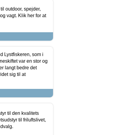
il outdoor, spejder,
 og vagt. Klik her for at
d Lystfiskeren, som i
neskiftet var en stor og
r langt bedre det
et sig til at
r til den kvalitets
dstyr til friluftslivet,
udvalg.