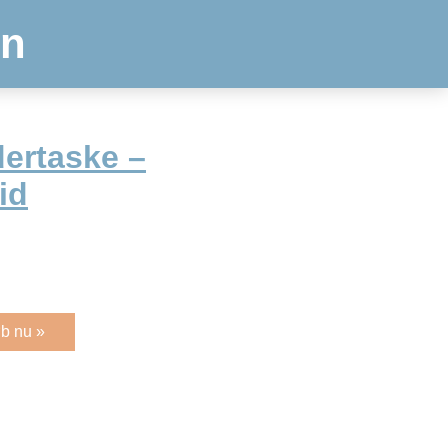
en
ertaske –
id
b nu »