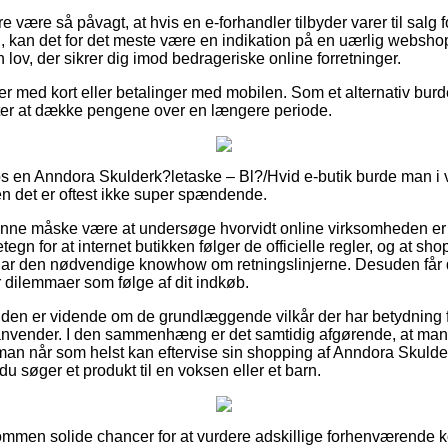
 være så påvagt, at hvis en e-forhandler tilbyder varer til salg 
l, kan det for det meste være en indikation på en uærlig websh
n lov, der sikrer dig imod bedrageriske online forretninger.
dler med kort eller betalinger med mobilen. Som et alternativ bu
gter at dække pengene over en længere periode.
hos en Anndora Skulderk?letaske – Bl?/Hvid e-butik burde man i 
en det er oftest ikke super spændende.
nne måske være at undersøge hvorvidt online virksomheden er v
gn for at internet butikken følger de officielle regler, og at s
har den nødvendige knowhow om retningslinjerne. Desuden får du
r dilemmaer som følge af dit indkøb.
unden er vidende om de grundlæggende vilkår der har betydning fo
anvender. I den sammenhæng er det samtidig afgørende, at man 
 man når som helst kan eftervise sin shopping af Anndora Skulde
 søger et produkt til en voksen eller et barn.
kommen solide chancer for at vurdere adskillige forhenværende