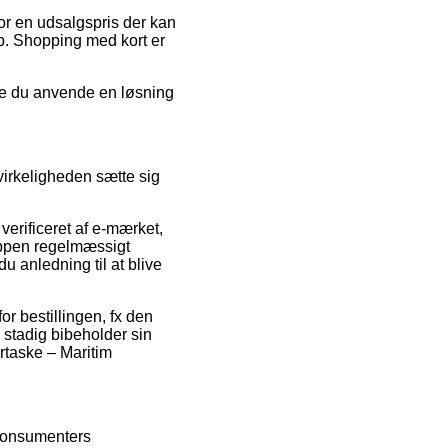
for en udsalgspris der kan
op. Shopping med kort er
rde du anvende en løsning
virkeligheden sætte sig
erificeret af e-mærket,
hoppen regelmæssigt
 anledning til at blive
r bestillingen, fx den
stadig bibeholder sin
rtaske – Maritim
 konsumenters