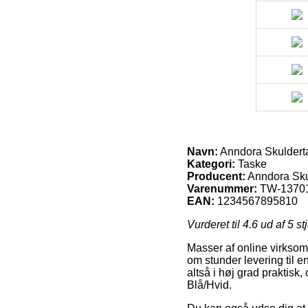
Navn:
Anndora Skulderta
Kategori:
Taske
Producent:
Anndora Sku
Varenummer:
TW-1370
EAN:
1234567895810
Vurderet til
4.6
ud af 5 st
Masser af online virksomh
om stunder levering til 
altså i høj grad praktisk
Blå/Hvid.