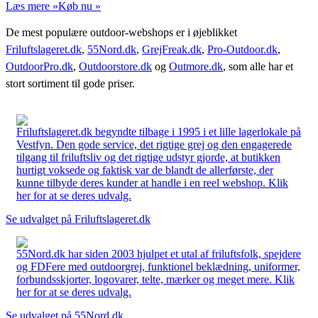
Læs mere »
Køb nu »
De mest populære outdoor-webshops er i øjeblikket
Friluftslageret.dk
,
55Nord.dk
,
GrejFreak.dk
,
Pro-Outdoor.dk
,
OutdoorPro.dk
,
Outdoorstore.dk
og
Outmore.dk
, som alle har et
stort sortiment til gode priser.
Friluftslageret.dk begyndte tilbage i 1995 i et lille lagerlokale på
Vestfyn. Den gode service, det rigtige grej og den engagerede
tilgang til friluftsliv og det rigtige udstyr gjorde, at butikken
hurtigt voksede og faktisk var de blandt de allerførste, der
kunne tilbyde deres kunder at handle i en reel webshop. Klik
her for at se deres udvalg.
Se udvalget på Friluftslageret.dk
55Nord.dk har siden 2003 hjulpet et utal af friluftsfolk, spejdere
og FDFere med outdoorgrej, funktionel beklædning, uniformer,
forbundsskjorter, logovarer, telte, mærker og meget mere. Klik
her for at se deres udvalg.
Se udvalget på 55Nord.dk