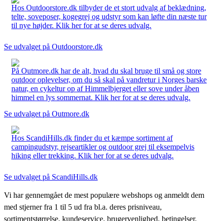
Hos Outdoorstore.dk tilbyder de et stort udvalg af beklædning,
telte, soveposer, kogegrej og udstyr som kan løfte din næste tur
til nye højder. Klik her for at se deres udvalg.
Se udvalget på Outdoorstore.dk
På Outmore.dk har de alt, hvad du skal bruge til små og store
outdoor oplevelser, om du så skal på vandretur i Norges barske
natur, en cykeltur op af Himmelbjerget eller sove under åben
himmel en lys sommernat. Klik her for at se deres udvalg.
Se udvalget på Outmore.dk
Hos ScandiHills.dk finder du et kæmpe sortiment af
campingudstyr, rejseartikler og outdoor grej til eksempelvis
hiking eller trekking. Klik her for at se deres udvalg.
Se udvalget på ScandiHills.dk
Vi har gennemgået de mest populære webshops og anmeldt dem
med stjerner fra 1 til 5 ud fra bl.a. deres prisniveau,
sortimentstørrelse, kundeservice, brugervenlighed, betingelser,