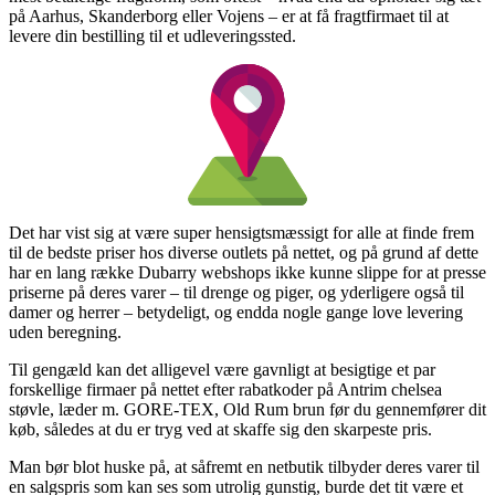
på Aarhus, Skanderborg eller Vojens – er at få fragtfirmaet til at
levere din bestilling til et udleveringssted.
Det har vist sig at være super hensigtsmæssigt for alle at finde frem
til de bedste priser hos diverse outlets på nettet, og på grund af dette
har en lang række Dubarry webshops ikke kunne slippe for at presse
priserne på deres varer – til drenge og piger, og yderligere også til
damer og herrer – betydeligt, og endda nogle gange love levering
uden beregning.
Til gengæld kan det alligevel være gavnligt at besigtige et par
forskellige firmaer på nettet efter rabatkoder på Antrim chelsea
støvle, læder m. GORE-TEX, Old Rum brun før du gennemfører dit
køb, således at du er tryg ved at skaffe sig den skarpeste pris.
Man bør blot huske på, at såfremt en netbutik tilbyder deres varer til
en salgspris som kan ses som utrolig gunstig, burde det tit være et