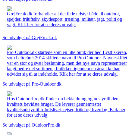
GrejFreak.dk forhandler alt det fede udstyr både til outdoor,
spejder, friluftsliv, skydesport, træning, militær, jagt, politi og
vagt. Klik her for at se deres udvalg.
Se udvalget på GrejFreak.dk
Pro-Outdoor.dk startede som en lille butik der hed Lystfiskeren,
som i efteråret 2014 skiftede navn til Pro Outdoor. Navneskiftet
var en stor og svær beslutning, men det nye navn repræsenterer
langt bedre det sortiment, butikken igennem en årrække har
udvidet sig til at indeholde. Klik her for at se deres udvalg.
Se udvalget på Pro-Outdoor.dk
Hos OutdoorPro.dk finder du beklædning og udstyr til den
kvalitets bevidste bruger. De leverer gennemtestet
kvalitetsudstyr til friluftslivet, rejser, fritid og hverdag. Klik her
for at se deres udvalg.
Se udvalget på OutdoorPro.dk