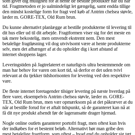
som giver dig mulighed for at hente de bestilte produkter når du har
tid. Fragtmetoden er jo ualmindeligt let gængelig, samt endda tillige
den mindst kostelige form for fragt ved køb af Antrim chelsea støvle,
læder m. GORE-TEX, Old Rum brun.
Du kunne alternativt planlægge at bestille produkterne til levering til
dit hus eller ud til dit arbejde. Fragtformen viser sig for det meste en
tak mere bekostelig, men omvendt ekstremt nem. Den mest
betalelige fragtløsning vil dog utvivlsomt være at hente produkterne
selv, men det afhænger af at du opholder dig i kort afstand af
internet shoppens lager.
Leveringstiden på Jagtrelateret er naturligvis ultra bestemmende om
man har behov for varen om kort tid, så derfor er det uden tvivl
relevant at du tjekker tidshorisonten for levering ved den respektive
vare.
De fleste internet foretagender tilsiger levering på næste hverdag på
flere varer, eksempelvis Antrim chelsea støvle, læder m. GORE-
TEX, Old Rum brun, men vær opmærksom på at det påkræver at du
når at bestille forud for et aftalt tidspunkt, så de garanteret kan nå at
få dit nye produkt afsendt før de lageransatte drager hjemad.
Nogle online outlets garanterer portofri fragt, men oftest kun hvis
der indkøbes for et bestemt beløb. Alternativt bør man gribe den
mest betalelige fragtform, som oftest – hvad end du opholder sig tæt