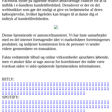
Facebook byder på lignende relativt ønskværdige chancer for at få
indblik i e-handlens kundetilfredshed. Derudover er der en del
webbutikker som gør det muligt at give en bedømmelse af deres
købsoplevelse, hvilket ligeledes kan bruges til at danne dig et
indtryk af kundetilfredsheden.
Denne hjemmeside er annoncefinansieret. Vi har faste samarbejder
med en del internet foretagender idet vi markedsfører forretningernes
produkter, og indtjener kommission hvis de personer vi sender
videre gennemfører en transaktion.
Fakta vedrørende tilbud og online virksomheder ajourføres løbende,
men vi ønsker ikke at tage ansvar for korrektioner der måtte være
iværksat siden vi sidst opdaterede hjemmesidens informationer.
BITLY:
1
1
1
1
1
1
1
1
1
1
1
1
1
1
1
1
1
1
1
1
1
1
1
1
1
1
1
1
1
1
1
1
1
1
1
1
1
1
1
1
1
1
1
1
1
1
1
1
1
1
1
1
1
1
1
1
1
1
1
1
1
1
1
1
1
1
1
1
1
1
1
1
1
1
1
1
1
1
1
1
1
1
1
1
1
1
1
1
1
1
1
1
1
1
1
1
1
1
1
1
SPOTIFY:
1
1
1
1
1
1
1
1
1
1
1
1
1
1
1
1
1
1
1
1
1
1
1
1
1
1
1
1
1
1
1
1
1
1
1
1
1
1
1
1
1
1
1
1
1
1
1
1
1
1
1
1
1
1
1
1
1
1
1
1
1
1
1
1
1
1
1
1
1
1
1
1
1
1
1
1
1
1
1
1
1
1
1
1
1
1
1
1
1
1
1
1
1
1
1
1
1
1
1
1