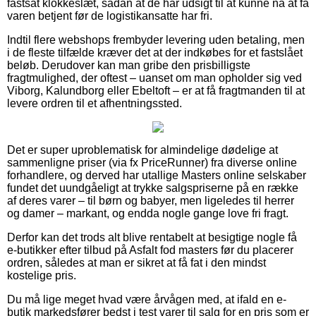
fastsat klokkeslæt, sådan at de har udsigt til at kunne nå at få
varen betjent før de logistikansatte har fri.
Indtil flere webshops frembyder levering uden betaling, men
i de fleste tilfælde kræver det at der indkøbes for et fastslået
beløb. Derudover kan man gribe den prisbilligste
fragtmulighed, der oftest – uanset om man opholder sig ved
Viborg, Kalundborg eller Ebeltoft – er at få fragtmanden til at
levere ordren til et afhentningssted.
Det er super uproblematisk for almindelige dødelige at
sammenligne priser (via fx PriceRunner) fra diverse online
forhandlere, og derved har utallige Masters online selskaber
fundet det uundgåeligt at trykke salgspriserne på en række
af deres varer – til børn og babyer, men ligeledes til herrer
og damer – markant, og endda nogle gange love fri fragt.
Derfor kan det trods alt blive rentabelt at besigtige nogle få
e-butikker efter tilbud på Asfalt fod masters før du placerer
ordren, således at man er sikret at få fat i den mindst
kostelige pris.
Du må lige meget hvad være årvågen med, at ifald en e-
butik markedsfører bedst i test varer til salg for en pris som er