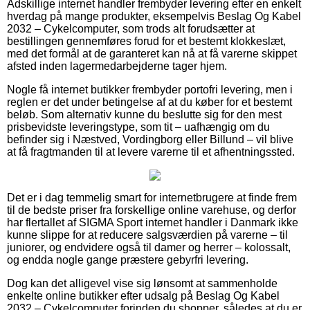
Adskillige internet handler frembyder levering efter en enkelt
hverdag på mange produkter, eksempelvis Beslag Og Kabel
2032 – Cykelcomputer, som trods alt forudsætter at
bestillingen gennemføres forud for et bestemt klokkeslæt,
med det formål at de garanteret kan nå at få varerne skippet
afsted inden lagermedarbejderne tager hjem.
Nogle få internet butikker frembyder portofri levering, men i
reglen er det under betingelse af at du køber for et bestemt
beløb. Som alternativ kunne du beslutte sig for den mest
prisbevidste leveringstype, som tit – uafhængig om du
befinder sig i Næstved, Vordingborg eller Billund – vil blive
at få fragtmanden til at levere varerne til et afhentningssted.
Det er i dag temmelig smart for internetbrugere at finde frem
til de bedste priser fra forskellige online varehuse, og derfor
har flertallet af SIGMA Sport internet handler i Danmark ikke
kunne slippe for at reducere salgsværdien på varerne – til
juniorer, og endvidere også til damer og herrer – kolossalt,
og endda nogle gange præstere gebyrfri levering.
Dog kan det alligevel vise sig lønsomt at sammenholde
enkelte online butikker efter udsalg på Beslag Og Kabel
2032 – Cykelcomputer forinden du shopper, således at du er