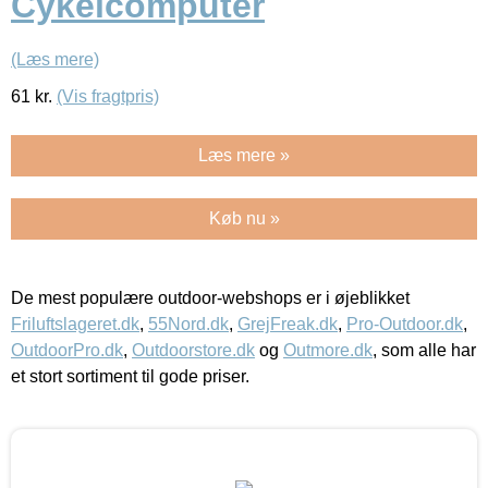
Cykelcomputer
(Læs mere)
61
kr.
(Vis fragtpris)
Læs mere »
Køb nu »
De mest populære outdoor-webshops er i øjeblikket
Friluftslageret.dk
,
55Nord.dk
,
GrejFreak.dk
,
Pro-Outdoor.dk
,
OutdoorPro.dk
,
Outdoorstore.dk
og
Outmore.dk
, som alle har
et stort sortiment til gode priser.