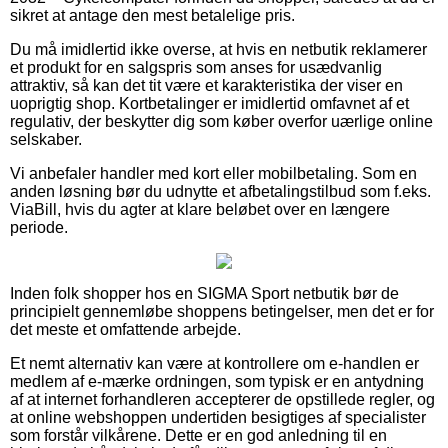
sikret at antage den mest betalelige pris.
Du må imidlertid ikke overse, at hvis en netbutik reklamerer
et produkt for en salgspris som anses for usædvanlig
attraktiv, så kan det tit være et karakteristika der viser en
uoprigtig shop. Kortbetalinger er imidlertid omfavnet af et
regulativ, der beskytter dig som køber overfor uærlige online
selskaber.
Vi anbefaler handler med kort eller mobilbetaling. Som en
anden løsning bør du udnytte et afbetalingstilbud som f.eks.
ViaBill, hvis du agter at klare beløbet over en længere
periode.
Inden folk shopper hos en SIGMA Sport netbutik bør de
principielt gennemløbe shoppens betingelser, men det er for
det meste et omfattende arbejde.
Et nemt alternativ kan være at kontrollere om e-handlen er
medlem af e-mærke ordningen, som typisk er en antydning
af at internet forhandleren accepterer de opstillede regler, og
at online webshoppen undertiden besigtiges af specialister
som forstår vilkårene. Dette er en god anledning til en