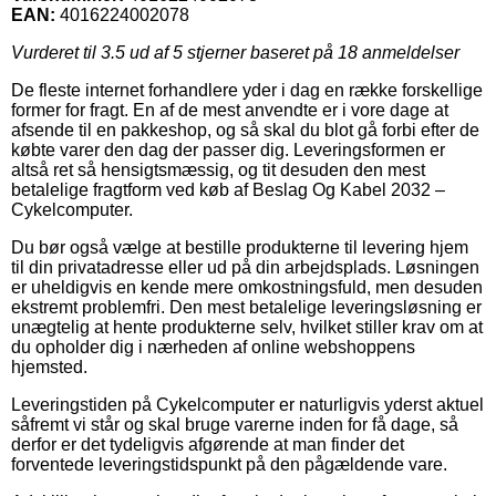
EAN:
4016224002078
Vurderet til
3.5
ud af 5 stjerner baseret på
18
anmeldelser
De fleste internet forhandlere yder i dag en række forskellige
former for fragt. En af de mest anvendte er i vore dage at
afsende til en pakkeshop, og så skal du blot gå forbi efter de
købte varer den dag der passer dig. Leveringsformen er
altså ret så hensigtsmæssig, og tit desuden den mest
betalelige fragtform ved køb af Beslag Og Kabel 2032 –
Cykelcomputer.
Du bør også vælge at bestille produkterne til levering hjem
til din privatadresse eller ud på din arbejdsplads. Løsningen
er uheldigvis en kende mere omkostningsfuld, men desuden
ekstremt problemfri. Den mest betalelige leveringsløsning er
unægtelig at hente produkterne selv, hvilket stiller krav om at
du opholder dig i nærheden af online webshoppens
hjemsted.
Leveringstiden på Cykelcomputer er naturligvis yderst aktuel
såfremt vi står og skal bruge varerne inden for få dage, så
derfor er det tydeligvis afgørende at man finder det
forventede leveringstidspunkt på den pågældende vare.