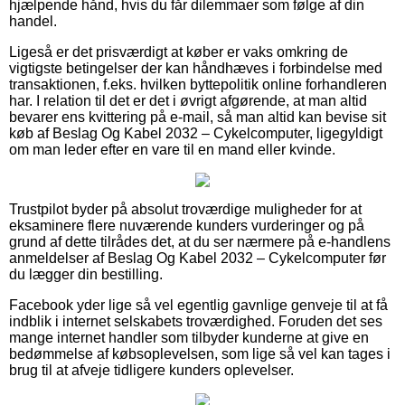
hjælpende hånd, hvis du får dilemmaer som følge af din
handel.
Ligeså er det prisværdigt at køber er vaks omkring de
vigtigste betingelser der kan håndhæves i forbindelse med
transaktionen, f.eks. hvilken byttepolitik online forhandleren
har. I relation til det er det i øvrigt afgørende, at man altid
bevarer ens kvittering på e-mail, så man altid kan bevise sit
køb af Beslag Og Kabel 2032 – Cykelcomputer, ligegyldigt
om man leder efter en vare til en mand eller kvinde.
Trustpilot byder på absolut troværdige muligheder for at
eksaminere flere nuværende kunders vurderinger og på
grund af dette tilrådes det, at du ser nærmere på e-handlens
anmeldelser af Beslag Og Kabel 2032 – Cykelcomputer før
du lægger din bestilling.
Facebook yder lige så vel egentlig gavnlige genveje til at få
indblik i internet selskabets troværdighed. Foruden det ses
mange internet handler som tilbyder kunderne at give en
bedømmelse af købsoplevelsen, som lige så vel kan tages i
brug til at afveje tidligere kunders oplevelser.