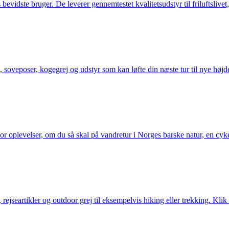
idste bruger. De leverer gennemtestet kvalitetsudstyr til friluftslivet, 
 soveposer, kogegrej og udstyr som kan løfte din næste tur til nye højde
or oplevelser, om du så skal på vandretur i Norges barske natur, en cy
jseartikler og outdoor grej til eksempelvis hiking eller trekking. Klik 