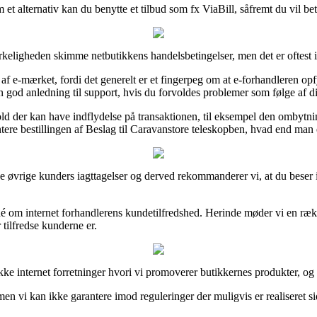
om et alternativ kan du benytte et tilbud som fx ViaBill, såfremt du vil 
rkeligheden skimme netbutikkens handelsbetingelser, men det er oftest
e-mærket, fordi det generelt er et fingerpeg om at e-forhandleren opfyl
 god anledning til support, hvis du forvoldes problemer som følge af di
d der kan have indflydelse på transaktionen, til eksempel den ombytnings
ere bestillingen af Beslag til Caravanstore teleskopben, hvad end man e
llige øvrige kunders iagttagelser og derved rekommanderer vi, at du beser
é om internet forhandlerens kundetilfredshed. Herinde møder vi en rækk
 tilfredse kunderne er.
e internet forretninger hvori vi promoverer butikkernes produkter, og få
men vi kan ikke garantere imod reguleringer der muligvis er realiseret si