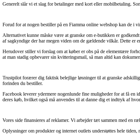
Generelt slår vi et slag for betalinger med kort eller mobilbetaling. S
Forud for at nogen bestiller på en Fiamma online webshop kan de i vi
Alternativet kunne måske være at granske om e-butikken er godkendt af 
af sagkyndige der har megen viden om de gældende vilkår. Dette er en
Herudover stiller vi forslag om at køber er obs på de elementære forhol
at man stadig opbevarer sin kvitteringsmail, så man altid kan dokument
Trustpilot forærer dig faktisk belejlige løsninger til at granske adski
forinden du bestiller.
Facebook leverer ydermere nogenlunde fine muligheder for at få en id
deres køb, hvilket også må anvendes til at danne dig et indtryk af hvor
Vores side finansieres af reklamer. Vi arbejder tæt sammen med en rækk
Oplysninger om produkter og internet outlets understøttes hele tiden, 