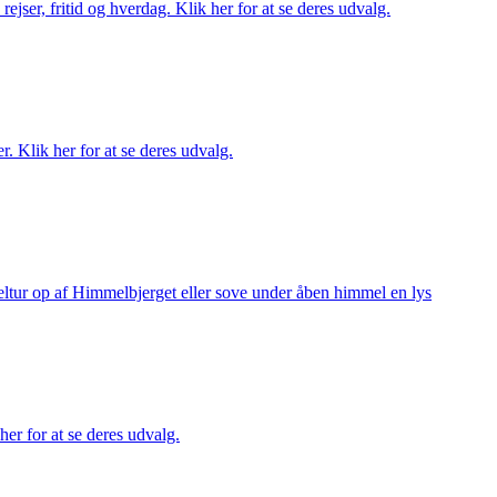
rejser, fritid og hverdag. Klik her for at se deres udvalg.
r. Klik her for at se deres udvalg.
keltur op af Himmelbjerget eller sove under åben himmel en lys
her for at se deres udvalg.