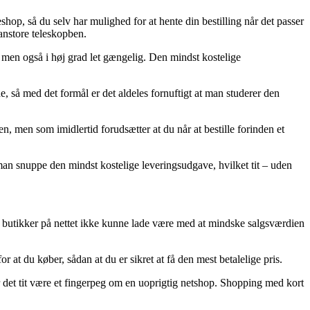
op, så du selv har mulighed for at hente din bestilling når det passer
anstore teleskopben.
g, men også i høj grad let gængelig. Den mindst kostelige
e, så med det formål er det aldeles fornuftigt at man studerer den
, men som imidlertid forudsætter at du når at bestille forinden et
an snuppe den mindst kostelige leveringsudgave, hvilket tit – uden
ma butikker på nettet ikke kunne lade være med at mindske salgsværdien
r at du køber, sådan at du er sikret at få den mest betalelige pris.
bør det tit være et fingerpeg om en uoprigtig netshop. Shopping med kort