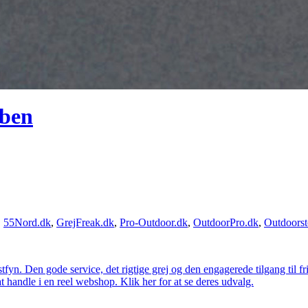
pben
,
55Nord.dk
,
GrejFreak.dk
,
Pro-Outdoor.dk
,
OutdoorPro.dk
,
Outdoorst
estfyn. Den gode service, det rigtige grej og den engagerede tilgang til fr
at handle i en reel webshop. Klik her for at se deres udvalg.