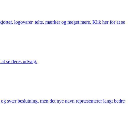
orter, logovarer, telte, mærker og meget mere. Klik her for at se
r at se deres udvalg.
or og svær beslutning, men det nye navn repræsenterer langt bedre