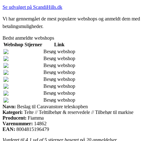
Se udvalget på ScandiHills.dk
Vi har gennemgået de mest populære webshops og anmeldt dem med stjern
betalingsmuligheder.
Bedst anmeldte webshops
Webshop
Stjerner
Link
Besøg webshop
Besøg webshop
Besøg webshop
Besøg webshop
Besøg webshop
Besøg webshop
Besøg webshop
Besøg webshop
Navn:
Beslag til Caravanstore teleskopben
Kategori:
Telte // Telttilbehør & reservedele // Tilbehør til markise
Producent:
Fiamma
Varenummer:
14862
EAN:
8004815196479
Vurderet til
4.1
ud af 5 stjerner baseret på
20
anmeldelser