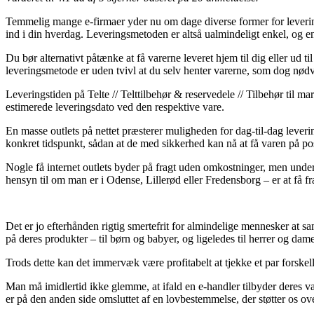
Temmelig mange e-firmaer yder nu om dage diverse former for levering.
ind i din hverdag. Leveringsmetoden er altså ualmindeligt enkel, og en
Du bør alternativt påtænke at få varerne leveret hjem til dig eller ud 
leveringsmetode er uden tvivl at du selv henter varerne, som dog nød
Leveringstiden på Telte // Telttilbehør & reservedele // Tilbehør til m
estimerede leveringsdato ved den respektive vare.
En masse outlets på nettet præsterer muligheden for dag-til-dag lever
konkret tidspunkt, sådan at de med sikkerhed kan nå at få varen på po
Nogle få internet outlets byder på fragt uden omkostninger, men unde
hensyn til om man er i Odense, Lillerød eller Fredensborg – er at få frag
Det er jo efterhånden rigtig smertefrit for almindelige mennesker at 
på deres produkter – til børn og babyer, og ligeledes til herrer og dam
Trods dette kan det immervæk være profitabelt at tjekke et par forskelli
Man må imidlertid ikke glemme, at ifald en e-handler tilbyder deres var
er på den anden side omsluttet af en lovbestemmelse, der støtter os ov