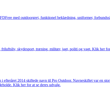
og FDFere med outdoorgrej, funktionel beklædning, uniformer, forbundsskj
friluftsliv, skydesport, træning, militær, jagt, politi og vagt. Klik her fo
m i efteråret 2014 skiftede navn til Pro Outdoor. Navneskiftet var en st
deholde. Klik her for at se deres udvalg.