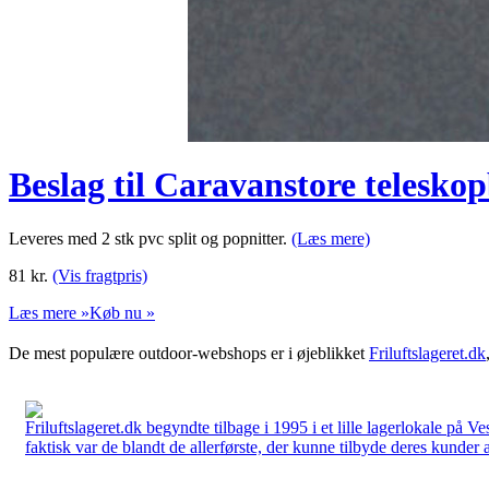
Beslag til Caravanstore telesko
Leveres med 2 stk pvc split og popnitter.
(Læs mere)
81
kr.
(Vis fragtpris)
Læs mere »
Køb nu »
De mest populære outdoor-webshops er i øjeblikket
Friluftslageret.dk
Friluftslageret.dk begyndte tilbage i 1995 i et lille lagerlokale på V
faktisk var de blandt de allerførste, der kunne tilbyde deres kunder 