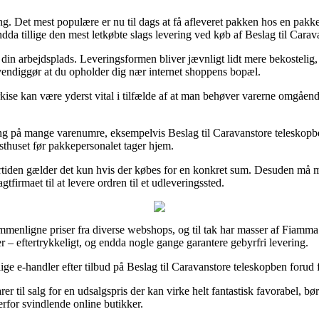
 Det mest populære er nu til dags at få afleveret pakken hos en pakkesh
dda tillige den mest letkøbte slags levering ved køb af Beslag til Carav
til din arbejdsplads. Leveringsformen bliver jævnligt lidt mere bekosteli
vendiggør at du opholder dig nær internet shoppens bopæl.
arkise kan være yderst vital i tilfælde af at man behøver varerne omgåend
ing på mange varenumre, eksempelvis Beslag til Caravanstore teleskopben
sthuset før pakkepersonalet tager hjem.
rtiden gælder det kun hvis der købes for en konkret sum. Desuden må m
tfirmaet til at levere ordren til et udleveringssted.
sammenligne priser fra diverse webshops, og til tak har masser af Fiam
er – eftertrykkeligt, og endda nogle gange garantere gebyrfri levering.
ge e-handler efter tilbud på Beslag til Caravanstore teleskopben forud fo
er til salg for en udsalgspris der kan virke helt fantastisk favorabel, 
erfor svindlende online butikker.