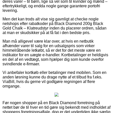
deres varer – til børn, lige så vel som til kvinder og mænd –
eftertrykkeligt, og endda nogle gange garantere portofri
levering.
Men det kan trods alt vise sig gavnligt at checke nogle
netshops efter rabatkoder på Black Diamond 200g Black
Gold Chalk – Klatreudstyr inden du placerer ordren, sådan
at man er skudsikker på at få fat i den bedste pris.
Man må alligevel være klar over, at hvis en netbutik
afhænder varer til salg for en udsalgspris som virker
himmelråbende letkøbt, så er det for det meste være en
indikator for en uægte e-handler. Kortbetalinger er heldigvis
en del af en vedtægt, som hjælper dig som kunde overfor
svindlende e-firmaer.
Vi anbefaler kortkøb eller betalinger med mobilen. Som en
anden løsning kunne du drage nytte af et tilbud fra f.eks.
ViaBill, hvis du gerne vil godtgøre regningen af flere
omgange.
Før nogen shopper på en Black Diamond forretning på
nettet bør de til hver en tid gøre sig bekendt med indholdet af
shoppens forretningsaftale, dog er det undertiden ikke særlig