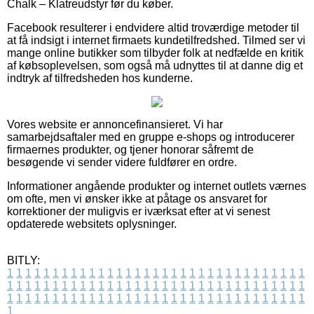
Chalk – Klatreudstyr før du køber.
Facebook resulterer i endvidere altid troværdige metoder til
at få indsigt i internet firmaets kundetilfredshed. Tilmed ser vi
mange online butikker som tilbyder folk at nedfælde en kritik
af købsoplevelsen, som også må udnyttes til at danne dig et
indtryk af tilfredsheden hos kunderne.
Vores website er annoncefinansieret. Vi har
samarbejdsaftaler med en gruppe e-shops og introducerer
firmaernes produkter, og tjener honorar såfremt de
besøgende vi sender videre fuldfører en ordre.
Informationer angående produkter og internet outlets værnes
om ofte, men vi ønsker ikke at påtage os ansvaret for
korrektioner der muligvis er iværksat efter at vi senest
opdaterede websitets oplysninger.
BITLY:
1
1
1
1
1
1
1
1
1
1
1
1
1
1
1
1
1
1
1
1
1
1
1
1
1
1
1
1
1
1
1
1
1
1
1
1
1
1
1
1
1
1
1
1
1
1
1
1
1
1
1
1
1
1
1
1
1
1
1
1
1
1
1
1
1
1
1
1
1
1
1
1
1
1
1
1
1
1
1
1
1
1
1
1
1
1
1
1
1
1
1
1
1
1
1
1
1
1
1
1