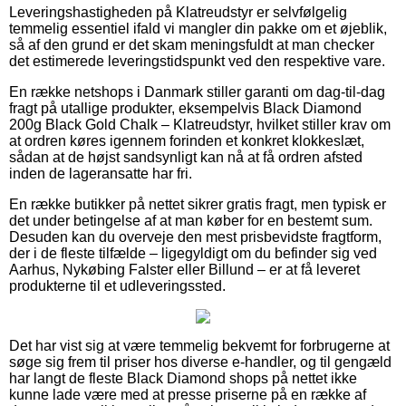
Leveringshastigheden på Klatreudstyr er selvfølgelig
temmelig essentiel ifald vi mangler din pakke om et øjeblik,
så af den grund er det skam meningsfuldt at man checker
det estimerede leveringstidspunkt ved den respektive vare.
En række netshops i Danmark stiller garanti om dag-til-dag
fragt på utallige produkter, eksempelvis Black Diamond
200g Black Gold Chalk – Klatreudstyr, hvilket stiller krav om
at ordren køres igennem forinden et konkret klokkeslæt,
sådan at de højst sandsynligt kan nå at få ordren afsted
inden de lageransatte har fri.
En række butikker på nettet sikrer gratis fragt, men typisk er
det under betingelse af at man køber for en bestemt sum.
Desuden kan du overveje den mest prisbevidste fragtform,
der i de fleste tilfælde – ligegyldigt om du befinder sig ved
Aarhus, Nykøbing Falster eller Billund – er at få leveret
produkterne til et udleveringssted.
Det har vist sig at være temmelig bekvemt for forbrugerne at
søge sig frem til priser hos diverse e-handler, og til gengæld
har langt de fleste Black Diamond shops på nettet ikke
kunne lade være med at presse priserne på en række af