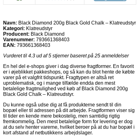
Navn:
Black Diamond 200g Black Gold Chalk – Klatreudstyr
Kategori:
Klatreudstyr
Producent:
Black Diamond
Varenummer:
793661368403
EAN:
793661368403
Vurderet til
4.3
ud af 5 stjerner baseret på
25
anmeldelser
En hel del e-shops giver i dag diverse fragtformer. En favorit
er i øjeblikket pakkeshops, og så kan du blot hente de købte
varer på et valgfrit tidspunkt. Fragttypen er altså ret
uproblematisk, og i mange tilfælde endda den mest
betalelige fragtmulighed ved køb af Black Diamond 200g
Black Gold Chalk – Klatreudstyr.
Du kunne også udse dig at få produkterne sendt til din
bopæl eller til adressen på dit arbejde. Fragtformen viser sig
til tider en kende mere bekostelig, men samtidig rigtig
fremkommelig. Den mest betalelige form for levering er dog
at du selv henter varerne, hvilket beroer på at du har bopæl i
kort afstand af netbutikkens arbejdslager.