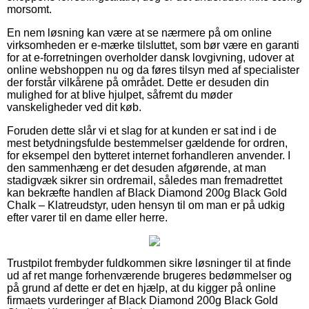
morsomt.
En nem løsning kan være at se nærmere på om online
virksomheden er e-mærke tilsluttet, som bør være en garanti
for at e-forretningen overholder dansk lovgivning, udover at
online webshoppen nu og da føres tilsyn med af specialister
der forstår vilkårene på området. Dette er desuden din
mulighed for at blive hjulpet, såfremt du møder
vanskeligheder ved dit køb.
Foruden dette slår vi et slag for at kunden er sat ind i de
mest betydningsfulde bestemmelser gældende for ordren,
for eksempel den bytteret internet forhandleren anvender. I
den sammenhæng er det desuden afgørende, at man
stadigvæk sikrer sin ordremail, således man fremadrettet
kan bekræfte handlen af Black Diamond 200g Black Gold
Chalk – Klatreudstyr, uden hensyn til om man er på udkig
efter varer til en dame eller herre.
Trustpilot frembyder fuldkommen sikre løsninger til at finde
ud af ret mange forhenværende brugeres bedømmelser og
på grund af dette er det en hjælp, at du kigger på online
firmaets vurderinger af Black Diamond 200g Black Gold