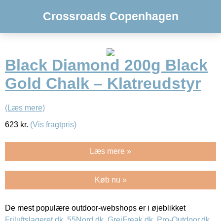
Crossroads Copenhagen
Black Diamond 200g Black
Gold Chalk – Klatreudstyr
(Læs mere)
623
kr.
(Vis fragtpris)
Læs mere »
Køb nu »
De mest populære outdoor-webshops er i øjeblikket
Friluftslageret.dk
,
55Nord.dk
,
GrejFreak.dk
,
Pro-Outdoor.dk
,