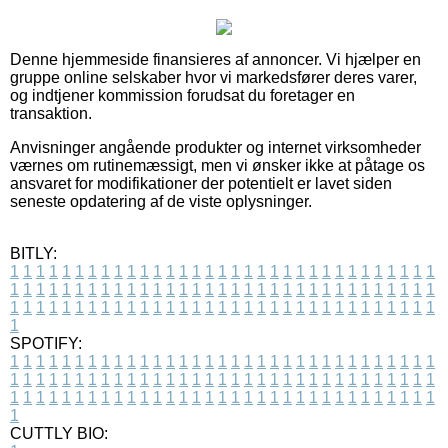
Denne hjemmeside finansieres af annoncer. Vi hjælper en
gruppe online selskaber hvor vi markedsfører deres varer,
og indtjener kommission forudsat du foretager en
transaktion.
Anvisninger angående produkter og internet virksomheder
værnes om rutinemæssigt, men vi ønsker ikke at påtage os
ansvaret for modifikationer der potentielt er lavet siden
seneste opdatering af de viste oplysninger.
BITLY:
1
1
1
1
1
1
1
1
1
1
1
1
1
1
1
1
1
1
1
1
1
1
1
1
1
1
1
1
1
1
1
1
1
1
1
1
1
1
1
1
1
1
1
1
1
1
1
1
1
1
1
1
1
1
1
1
1
1
1
1
1
1
1
1
1
1
1
1
1
1
1
1
1
1
1
1
1
1
1
1
1
1
1
1
1
1
1
1
1
1
1
1
1
1
1
1
1
1
1
1
SPOTIFY:
1
1
1
1
1
1
1
1
1
1
1
1
1
1
1
1
1
1
1
1
1
1
1
1
1
1
1
1
1
1
1
1
1
1
1
1
1
1
1
1
1
1
1
1
1
1
1
1
1
1
1
1
1
1
1
1
1
1
1
1
1
1
1
1
1
1
1
1
1
1
1
1
1
1
1
1
1
1
1
1
1
1
1
1
1
1
1
1
1
1
1
1
1
1
1
1
1
1
1
1
CUTTLY BIO: