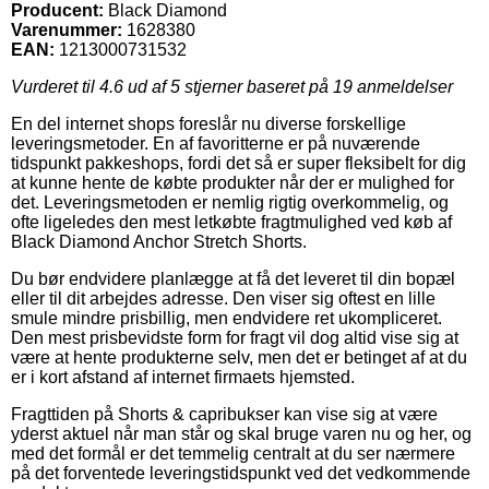
Producent:
Black Diamond
Varenummer:
1628380
EAN:
1213000731532
Vurderet til
4.6
ud af 5 stjerner baseret på
19
anmeldelser
En del internet shops foreslår nu diverse forskellige
leveringsmetoder. En af favoritterne er på nuværende
tidspunkt pakkeshops, fordi det så er super fleksibelt for dig
at kunne hente de købte produkter når der er mulighed for
det. Leveringsmetoden er nemlig rigtig overkommelig, og
ofte ligeledes den mest letkøbte fragtmulighed ved køb af
Black Diamond Anchor Stretch Shorts.
Du bør endvidere planlægge at få det leveret til din bopæl
eller til dit arbejdes adresse. Den viser sig oftest en lille
smule mindre prisbillig, men endvidere ret ukompliceret.
Den mest prisbevidste form for fragt vil dog altid vise sig at
være at hente produkterne selv, men det er betinget af at du
er i kort afstand af internet firmaets hjemsted.
Fragttiden på Shorts & capribukser kan vise sig at være
yderst aktuel når man står og skal bruge varen nu og her, og
med det formål er det temmelig centralt at du ser nærmere
på det forventede leveringstidspunkt ved det vedkommende