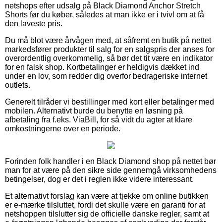
netshops efter udsalg på Black Diamond Anchor Stretch
Shorts før du køber, således at man ikke er i tvivl om at få
den laveste pris.
Du må blot være årvågen med, at såfremt en butik på nettet
markedsfører produkter til salg for en salgspris der anses for
overordentlig overkommelig, så bør det tit være en indikator
for en falsk shop. Kortbetalinger er heldigvis dækket ind
under en lov, som redder dig overfor bedrageriske internet
outlets.
Generelt tilråder vi bestillinger med kort eller betalinger med
mobilen. Alternativt burde du benytte en løsning på
afbetaling fra f.eks. ViaBill, for så vidt du agter at klare
omkostningerne over en periode.
Forinden folk handler i en Black Diamond shop på nettet bør
man for at være på den sikre side gennemgå virksomhedens
betingelser, dog er det i reglen ikke videre interessant.
Et alternativt forslag kan være at tjekke om online butikken
er e-mærke tilsluttet, fordi det skulle være en garanti for at
netshoppen tilslutter sig de officielle danske regler, samt at