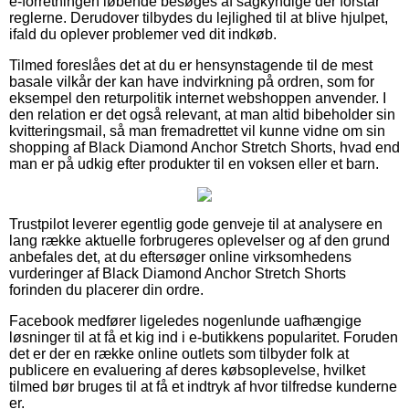
e-forretningen løbende besøges af sagkyndige der forstår
reglerne. Derudover tilbydes du lejlighed til at blive hjulpet,
ifald du oplever problemer ved dit indkøb.
Tilmed foreslåes det at du er hensynstagende til de mest
basale vilkår der kan have indvirkning på ordren, som for
eksempel den returpolitik internet webshoppen anvender. I
den relation er det også relevant, at man altid bibeholder sin
kvitteringsmail, så man fremadrettet vil kunne vidne om sin
shopping af Black Diamond Anchor Stretch Shorts, hvad end
man er på udkig efter produkter til en voksen eller et barn.
Trustpilot leverer egentlig gode genveje til at analysere en
lang række aktuelle forbrugeres oplevelser og af den grund
anbefales det, at du eftersøger online virksomhedens
vurderinger af Black Diamond Anchor Stretch Shorts
forinden du placerer din ordre.
Facebook medfører ligeledes nogenlunde uafhængige
løsninger til at få et kig ind i e-butikkens popularitet. Foruden
det er der en række online outlets som tilbyder folk at
publicere en evaluering af deres købsoplevelse, hvilket
tilmed bør bruges til at få et indtryk af hvor tilfredse kunderne
er.