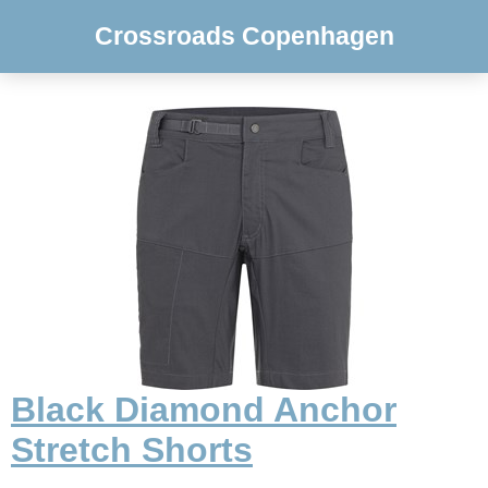
Crossroads Copenhagen
Black Diamond Anchor
Stretch Shorts