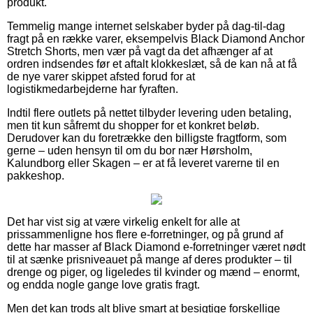
produkt.
Temmelig mange internet selskaber byder på dag-til-dag
fragt på en række varer, eksempelvis Black Diamond Anchor
Stretch Shorts, men vær på vagt da det afhænger af at
ordren indsendes før et aftalt klokkeslæt, så de kan nå at få
de nye varer skippet afsted forud for at
logistikmedarbejderne har fyraften.
Indtil flere outlets på nettet tilbyder levering uden betaling,
men tit kun såfremt du shopper for et konkret beløb.
Derudover kan du foretrække den billigste fragtform, som
gerne – uden hensyn til om du bor nær Hørsholm,
Kalundborg eller Skagen – er at få leveret varerne til en
pakkeshop.
Det har vist sig at være virkelig enkelt for alle at
prissammenligne hos flere e-forretninger, og på grund af
dette har masser af Black Diamond e-forretninger været nødt
til at sænke prisniveauet på mange af deres produkter – til
drenge og piger, og ligeledes til kvinder og mænd – enormt,
og endda nogle gange love gratis fragt.
Men det kan trods alt blive smart at besigtige forskellige