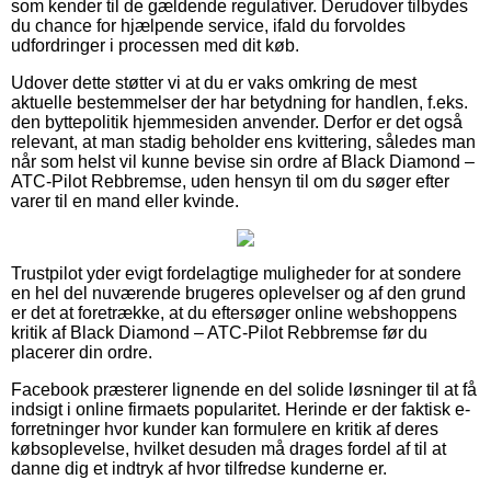
som kender til de gældende regulativer. Derudover tilbydes
du chance for hjælpende service, ifald du forvoldes
udfordringer i processen med dit køb.
Udover dette støtter vi at du er vaks omkring de mest
aktuelle bestemmelser der har betydning for handlen, f.eks.
den byttepolitik hjemmesiden anvender. Derfor er det også
relevant, at man stadig beholder ens kvittering, således man
når som helst vil kunne bevise sin ordre af Black Diamond –
ATC-Pilot Rebbremse, uden hensyn til om du søger efter
varer til en mand eller kvinde.
Trustpilot yder evigt fordelagtige muligheder for at sondere
en hel del nuværende brugeres oplevelser og af den grund
er det at foretrække, at du eftersøger online webshoppens
kritik af Black Diamond – ATC-Pilot Rebbremse før du
placerer din ordre.
Facebook præsterer lignende en del solide løsninger til at få
indsigt i online firmaets popularitet. Herinde er der faktisk e-
forretninger hvor kunder kan formulere en kritik af deres
købsoplevelse, hvilket desuden må drages fordel af til at
danne dig et indtryk af hvor tilfredse kunderne er.