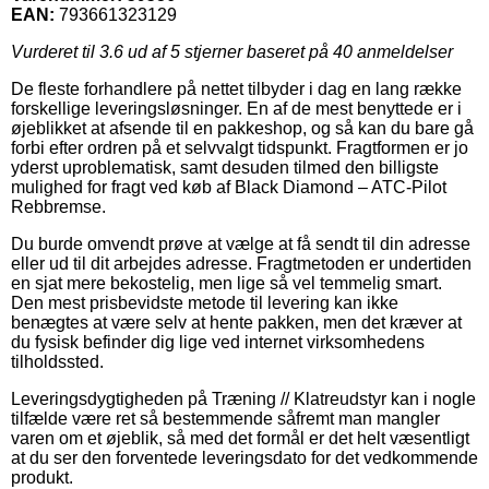
EAN:
793661323129
Vurderet til
3.6
ud af 5 stjerner baseret på
40
anmeldelser
De fleste forhandlere på nettet tilbyder i dag en lang række
forskellige leveringsløsninger. En af de mest benyttede er i
øjeblikket at afsende til en pakkeshop, og så kan du bare gå
forbi efter ordren på et selvvalgt tidspunkt. Fragtformen er jo
yderst uproblematisk, samt desuden tilmed den billigste
mulighed for fragt ved køb af Black Diamond – ATC-Pilot
Rebbremse.
Du burde omvendt prøve at vælge at få sendt til din adresse
eller ud til dit arbejdes adresse. Fragtmetoden er undertiden
en sjat mere bekostelig, men lige så vel temmelig smart.
Den mest prisbevidste metode til levering kan ikke
benægtes at være selv at hente pakken, men det kræver at
du fysisk befinder dig lige ved internet virksomhedens
tilholdssted.
Leveringsdygtigheden på Træning // Klatreudstyr kan i nogle
tilfælde være ret så bestemmende såfremt man mangler
varen om et øjeblik, så med det formål er det helt væsentligt
at du ser den forventede leveringsdato for det vedkommende
produkt.