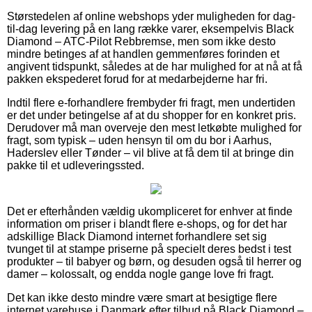
Størstedelen af online webshops yder muligheden for dag-
til-dag levering på en lang række varer, eksempelvis Black
Diamond – ATC-Pilot Rebbremse, men som ikke desto
mindre betinges af at handlen gemmenføres forinden et
angivent tidspunkt, således at de har mulighed for at nå at få
pakken ekspederet forud for at medarbejderne har fri.
Indtil flere e-forhandlere frembyder fri fragt, men undertiden
er det under betingelse af at du shopper for en konkret pris.
Derudover må man overveje den mest letkøbte mulighed for
fragt, som typisk – uden hensyn til om du bor i Aarhus,
Haderslev eller Tønder – vil blive at få dem til at bringe din
pakke til et udleveringssted.
Det er efterhånden vældig ukompliceret for enhver at finde
information om priser i blandt flere e-shops, og for det har
adskillige Black Diamond internet forhandlere set sig
tvunget til at stampe priserne på specielt deres bedst i test
produkter – til babyer og børn, og desuden også til herrer og
damer – kolossalt, og endda nogle gange love fri fragt.
Det kan ikke desto mindre være smart at besigtige flere
internet varehuse i Danmark efter tilbud på Black Diamond –