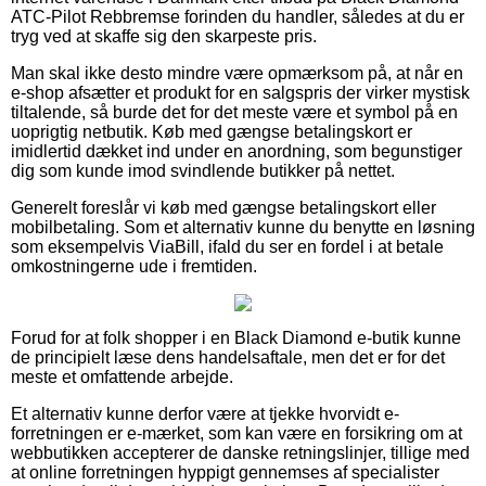
ATC-Pilot Rebbremse forinden du handler, således at du er
tryg ved at skaffe sig den skarpeste pris.
Man skal ikke desto mindre være opmærksom på, at når en
e-shop afsætter et produkt for en salgspris der virker mystisk
tiltalende, så burde det for det meste være et symbol på en
uoprigtig netbutik. Køb med gængse betalingskort er
imidlertid dækket ind under en anordning, som begunstiger
dig som kunde imod svindlende butikker på nettet.
Generelt foreslår vi køb med gængse betalingskort eller
mobilbetaling. Som et alternativ kunne du benytte en løsning
som eksempelvis ViaBill, ifald du ser en fordel i at betale
omkostningerne ude i fremtiden.
Forud for at folk shopper i en Black Diamond e-butik kunne
de principielt læse dens handelsaftale, men det er for det
meste et omfattende arbejde.
Et alternativ kunne derfor være at tjekke hvorvidt e-
forretningen er e-mærket, som kan være en forsikring om at
webbutikken accepterer de danske retningslinjer, tillige med
at online forretningen hyppigt gennemses af specialister