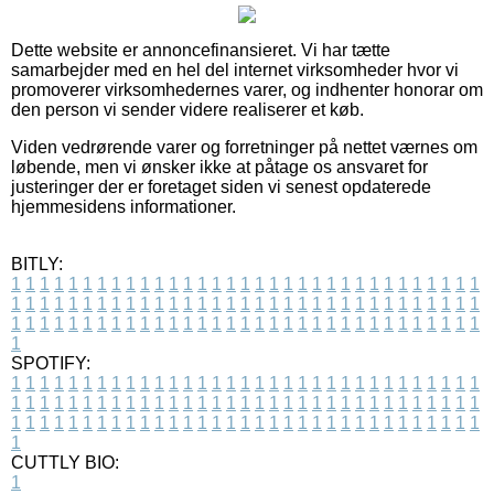
Dette website er annoncefinansieret. Vi har tætte
samarbejder med en hel del internet virksomheder hvor vi
promoverer virksomhedernes varer, og indhenter honorar om
den person vi sender videre realiserer et køb.
Viden vedrørende varer og forretninger på nettet værnes om
løbende, men vi ønsker ikke at påtage os ansvaret for
justeringer der er foretaget siden vi senest opdaterede
hjemmesidens informationer.
BITLY:
1
1
1
1
1
1
1
1
1
1
1
1
1
1
1
1
1
1
1
1
1
1
1
1
1
1
1
1
1
1
1
1
1
1
1
1
1
1
1
1
1
1
1
1
1
1
1
1
1
1
1
1
1
1
1
1
1
1
1
1
1
1
1
1
1
1
1
1
1
1
1
1
1
1
1
1
1
1
1
1
1
1
1
1
1
1
1
1
1
1
1
1
1
1
1
1
1
1
1
1
SPOTIFY:
1
1
1
1
1
1
1
1
1
1
1
1
1
1
1
1
1
1
1
1
1
1
1
1
1
1
1
1
1
1
1
1
1
1
1
1
1
1
1
1
1
1
1
1
1
1
1
1
1
1
1
1
1
1
1
1
1
1
1
1
1
1
1
1
1
1
1
1
1
1
1
1
1
1
1
1
1
1
1
1
1
1
1
1
1
1
1
1
1
1
1
1
1
1
1
1
1
1
1
1
CUTTLY BIO:
1