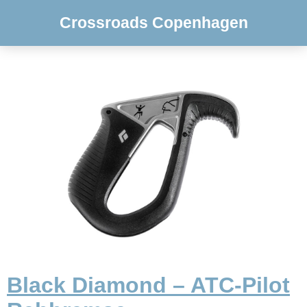
Crossroads Copenhagen
Black Diamond – ATC-Pilot