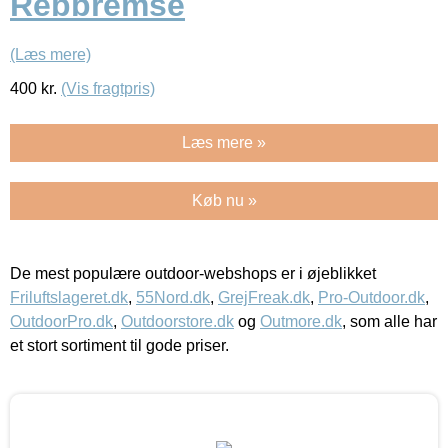
Rebbremse
(Læs mere)
400
kr.
(Vis fragtpris)
Læs mere »
Køb nu »
De mest populære outdoor-webshops er i øjeblikket
Friluftslageret.dk
,
55Nord.dk
,
GrejFreak.dk
,
Pro-Outdoor.dk
,
OutdoorPro.dk
,
Outdoorstore.dk
og
Outmore.dk
, som alle har
et stort sortiment til gode priser.