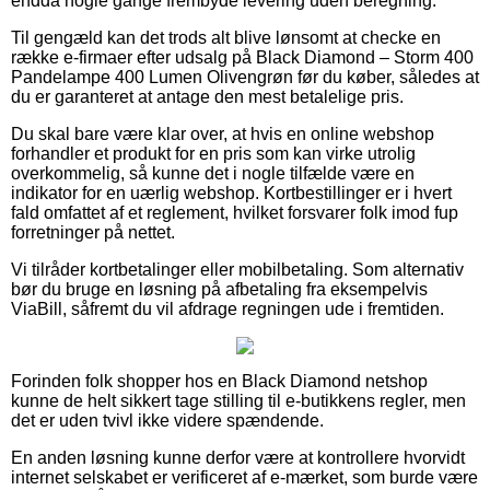
endda nogle gange frembyde levering uden beregning.
Til gengæld kan det trods alt blive lønsomt at checke en
række e-firmaer efter udsalg på Black Diamond – Storm 400
Pandelampe 400 Lumen Olivengrøn før du køber, således at
du er garanteret at antage den mest betalelige pris.
Du skal bare være klar over, at hvis en online webshop
forhandler et produkt for en pris som kan virke utrolig
overkommelig, så kunne det i nogle tilfælde være en
indikator for en uærlig webshop. Kortbestillinger er i hvert
fald omfattet af et reglement, hvilket forsvarer folk imod fup
forretninger på nettet.
Vi tilråder kortbetalinger eller mobilbetaling. Som alternativ
bør du bruge en løsning på afbetaling fra eksempelvis
ViaBill, såfremt du vil afdrage regningen ude i fremtiden.
Forinden folk shopper hos en Black Diamond netshop
kunne de helt sikkert tage stilling til e-butikkens regler, men
det er uden tvivl ikke videre spændende.
En anden løsning kunne derfor være at kontrollere hvorvidt
internet selskabet er verificeret af e-mærket, som burde være