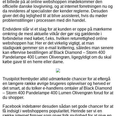
et billede på at online webshoppen imødekommer den
officielle danske lovgivning, og at internet forretningen nu og
da revideres af specialister der kender reglerne. Desuden
giver det dig lejlighed til at blive assisteret, hvis du møder
problemstillinger i processen med din handel.
Endvidere slår vi et slag for at kunden er oppe på mærkerne
omkring de mest aktuelle vilkår der gør sig gældende i
forbindelse med købet, f.eks. hvilken returrettighed online
webshoppen har. Her er det virkelig vigtigt, at man
stadigvæk gemmer sin e-mail kvittering, således man senere
kan eftervise bestillingen af Black Diamond – Storm 400
Pandelampe 400 Lumen Olivengrøn, ligegyldigt om du skal
købe gave til en herre eller dame.
Trustpilot frembyder altid udmærkede chancer for at eftergå
en længere række øvrige brugeres oplevelser og herved er
det smart, at du tolker e-handlens omtaler af Black Diamond
– Storm 400 Pandelampe 400 Lumen Olivengrøn forud for at
du shopper.
Facebook indebærer desuden sådan set gode chancer for at
få indsigt i webshoppens popularitet. Herinde ser vi en
række internet firmaer som giver folk mulighed for at give en