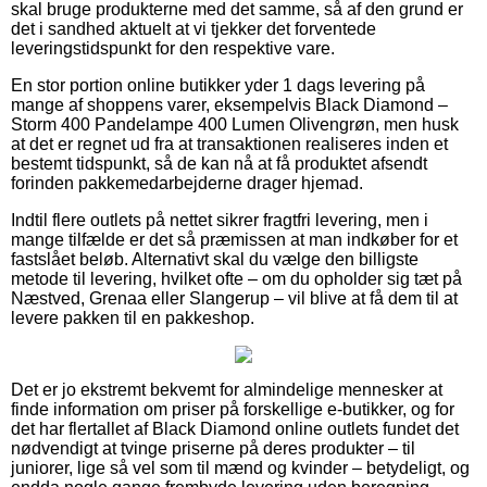
skal bruge produkterne med det samme, så af den grund er
det i sandhed aktuelt at vi tjekker det forventede
leveringstidspunkt for den respektive vare.
En stor portion online butikker yder 1 dags levering på
mange af shoppens varer, eksempelvis Black Diamond –
Storm 400 Pandelampe 400 Lumen Olivengrøn, men husk
at det er regnet ud fra at transaktionen realiseres inden et
bestemt tidspunkt, så de kan nå at få produktet afsendt
forinden pakkemedarbejderne drager hjemad.
Indtil flere outlets på nettet sikrer fragtfri levering, men i
mange tilfælde er det så præmissen at man indkøber for et
fastslået beløb. Alternativt skal du vælge den billigste
metode til levering, hvilket ofte – om du opholder sig tæt på
Næstved, Grenaa eller Slangerup – vil blive at få dem til at
levere pakken til en pakkeshop.
Det er jo ekstremt bekvemt for almindelige mennesker at
finde information om priser på forskellige e-butikker, og for
det har flertallet af Black Diamond online outlets fundet det
nødvendigt at tvinge priserne på deres produkter – til
juniorer, lige så vel som til mænd og kvinder – betydeligt, og