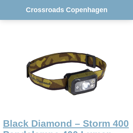
Crossroads Copenhagen
Black Diamond – Storm 400