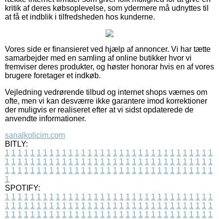
kritik af deres købsoplevelse, som ydermere må udnyttes til
at få et indblik i tilfredsheden hos kunderne.
Vores side er finansieret ved hjælp af annoncer. Vi har tætte
samarbejder med en samling af online butikker hvor vi
fremviser deres produkter, og høster honorar hvis en af vores
brugere foretager et indkøb.
Vejledning vedrørende tilbud og internet shops værnes om
ofte, men vi kan desværre ikke garantere imod korrektioner
der muligvis er realiseret efter at vi sidst opdaterede de
anvendte informationer.
sanalkolicim.com
BITLY:
1
1
1
1
1
1
1
1
1
1
1
1
1
1
1
1
1
1
1
1
1
1
1
1
1
1
1
1
1
1
1
1
1
1
1
1
1
1
1
1
1
1
1
1
1
1
1
1
1
1
1
1
1
1
1
1
1
1
1
1
1
1
1
1
1
1
1
1
1
1
1
1
1
1
1
1
1
1
1
1
1
1
1
1
1
1
1
1
1
1
1
1
1
1
1
1
1
1
1
1
SPOTIFY:
1
1
1
1
1
1
1
1
1
1
1
1
1
1
1
1
1
1
1
1
1
1
1
1
1
1
1
1
1
1
1
1
1
1
1
1
1
1
1
1
1
1
1
1
1
1
1
1
1
1
1
1
1
1
1
1
1
1
1
1
1
1
1
1
1
1
1
1
1
1
1
1
1
1
1
1
1
1
1
1
1
1
1
1
1
1
1
1
1
1
1
1
1
1
1
1
1
1
1