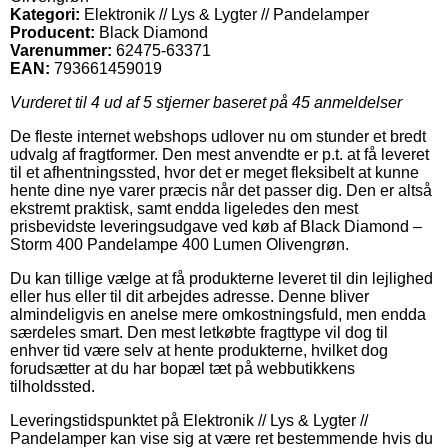
Kategori:
Elektronik // Lys & Lygter // Pandelamper
Producent:
Black Diamond
Varenummer:
62475-63371
EAN:
793661459019
Vurderet til
4
ud af 5 stjerner baseret på
45
anmeldelser
De fleste internet webshops udlover nu om stunder et bredt
udvalg af fragtformer. Den mest anvendte er p.t. at få leveret
til et afhentningssted, hvor det er meget fleksibelt at kunne
hente dine nye varer præcis når det passer dig. Den er altså
ekstremt praktisk, samt endda ligeledes den mest
prisbevidste leveringsudgave ved køb af Black Diamond –
Storm 400 Pandelampe 400 Lumen Olivengrøn.
Du kan tillige vælge at få produkterne leveret til din lejlighed
eller hus eller til dit arbejdes adresse. Denne bliver
almindeligvis en anelse mere omkostningsfuld, men endda
særdeles smart. Den mest letkøbte fragttype vil dog til
enhver tid være selv at hente produkterne, hvilket dog
forudsætter at du har bopæl tæt på webbutikkens
tilholdssted.
Leveringstidspunktet på Elektronik // Lys & Lygter //
Pandelamper kan vise sig at være ret bestemmende hvis du