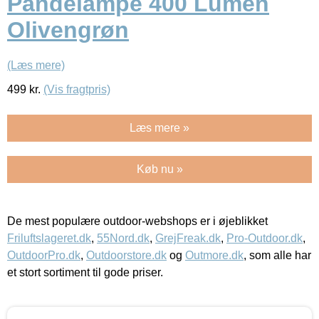
Pandelampe 400 Lumen
Olivengrøn
(Læs mere)
499
kr.
(Vis fragtpris)
Læs mere »
Køb nu »
De mest populære outdoor-webshops er i øjeblikket
Friluftslageret.dk
,
55Nord.dk
,
GrejFreak.dk
,
Pro-Outdoor.dk
,
OutdoorPro.dk
,
Outdoorstore.dk
og
Outmore.dk
, som alle har
et stort sortiment til gode priser.