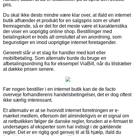
pris.
Du skal ikke desto mindre være klar over, at ifald en internet
butik afhænder et produkt for en salgspris som er uhørt
fremragende, så er det for det meste være et karakteristika
der viser en uoprigtig online shop. Bestillinger med
betalingskort er trods alt omsluttet af en anordning, som
begunstiger en imod uoprigtige internet foretagender.
Generelt slår vi et slag for handler med kort eller
mobilbetaling. Som alternativ burde du bruge en
afbetalingsordning fra for eksempel ViaBill, når du tilstræber
at dække prisen senere.
Før nogen bestiller i en internet butik kan de de facto
overveje forhandlerens handelsbetingelser, det er dog oftest
ikke særlig interessant.
Et alternativ er at se hvorvidt internet forretningen er e-
mærket medlem, eftersom det almindeligvis er et signal om
at netbutikken følger de danske regler, foruden at e-firmaet tit
undersøges af eksperter som har indsigt i de gældende
regler. Det er en rigtig god genvej til at få hjælp, ifald du