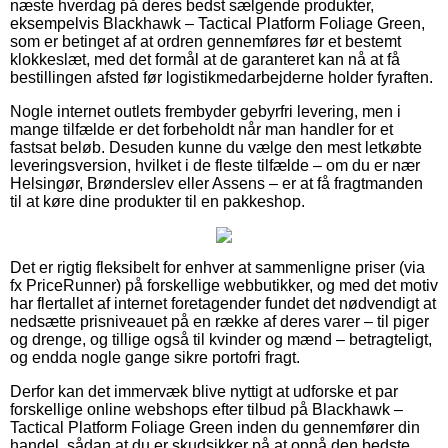
næste hverdag på deres bedst sælgende produkter,
eksempelvis Blackhawk – Tactical Platform Foliage Green,
som er betinget af at ordren gennemføres før et bestemt
klokkeslæt, med det formål at de garanteret kan nå at få
bestillingen afsted før logistikmedarbejderne holder fyraften.
Nogle internet outlets frembyder gebyrfri levering, men i
mange tilfælde er det forbeholdt når man handler for et
fastsat beløb. Desuden kunne du vælge den mest letkøbte
leveringsversion, hvilket i de fleste tilfælde – om du er nær
Helsingør, Brønderslev eller Assens – er at få fragtmanden
til at køre dine produkter til en pakkeshop.
Det er rigtig fleksibelt for enhver at sammenligne priser (via
fx PriceRunner) på forskellige webbutikker, og med det motiv
har flertallet af internet foretagender fundet det nødvendigt at
nedsætte prisniveauet på en række af deres varer – til piger
og drenge, og tillige også til kvinder og mænd – betragteligt,
og endda nogle gange sikre portofri fragt.
Derfor kan det immervæk blive nyttigt at udforske et par
forskellige online webshops efter tilbud på Blackhawk –
Tactical Platform Foliage Green inden du gennemfører din
handel, sådan at du er skudsikker på at opnå den bedste