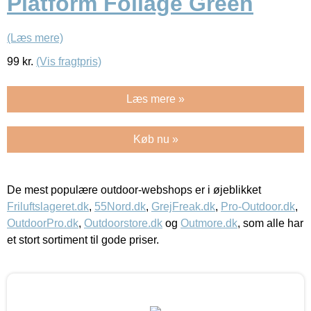
Platform Foliage Green
(Læs mere)
99
kr.
(Vis fragtpris)
Læs mere »
Køb nu »
De mest populære outdoor-webshops er i øjeblikket
Friluftslageret.dk
,
55Nord.dk
,
GrejFreak.dk
,
Pro-Outdoor.dk
,
OutdoorPro.dk
,
Outdoorstore.dk
og
Outmore.dk
, som alle har
et stort sortiment til gode priser.