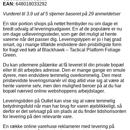
EAN:
648018033292
Vurderet til
3.9
ud af 5 stjerner baseret på
29
anmeldelser
En stor portion shops på nettet frembyder nu om dage et
bredt udvalg af leveringsudgaver. En af de populære er nu
om dage udleveringssteder, som gør det muligt at hente
varerne når det passer dig. Leveringstypen er jo i høj grad
smart, og i mange tilfælde endvidere den prisbilligste form
for fragt ved køb af Blackhawk – Tactical Platform Foliage
Green.
Du kan ydermere påtænke at få leveret til din private bopæl
eller til dit arbejdes adresse. Den er mange gange en smule
dyrere, men endvidere temmelig overkommelig. Den mest
prisbevidste leveringsmanér vil dog altid vise sig at være at
hente varerne selv, men den mulighed beroer på at du har
bopæl nærved online webshoppens arbejdslager.
Leveringstiden på Outlet kan vise sig at være temmelig
betydningsfuld når man har brug for varen øjeblikkeligt, så
derfor er det selvsagt på sin plads at du finder tidshorisonten
for levering på den relevante vare.
En række online varehuse reklamerer med levering på