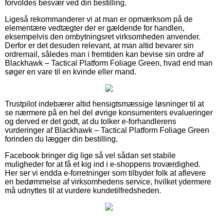
forvoldes besvær ved din bestilling.
Ligeså rekommanderer vi at man er opmærksom på de
elementære vedtægter der er gældende for handlen,
eksempelvis den ombytningsret virksomheden anvender.
Derfor er det desuden relevant, at man altid bevarer sin
ordremail, således man i fremtiden kan bevise sin ordre af
Blackhawk – Tactical Platform Foliage Green, hvad end man
søger en vare til en kvinde eller mand.
Trustpilot indebærer altid hensigtsmæssige løsninger til at
se nærmere på en hel del øvrige konsumenters evalueringer
og derved er det godt, at du tolker e-forhandlerens
vurderinger af Blackhawk – Tactical Platform Foliage Green
forinden du lægger din bestilling.
Facebook bringer dig lige så vel sådan set stabile
muligheder for at få et kig ind i e-shoppens troværdighed.
Her ser vi endda e-forretninger som tilbyder folk at aflevere
en bedømmelse af virksomhedens service, hvilket ydermere
må udnyttes til at vurdere kundetilfredsheden.