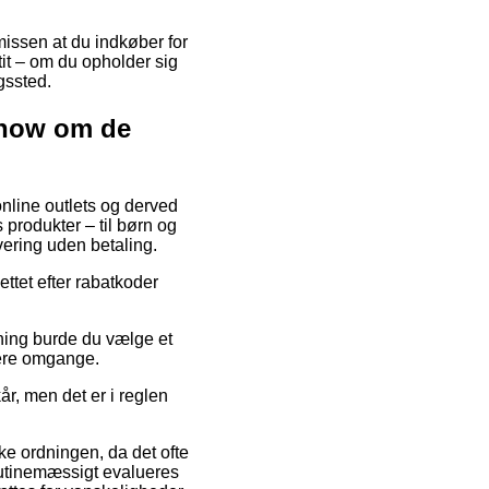
ræmissen at du indkøber for
 tit – om du opholder sig
gssted.
whow om de
 online outlets og derved
produkter – til børn og
ering uden betaling.
ttet efter rabatkoder
sning burde du vælge et
flere omgange.
år, men det er i reglen
e ordningen, da det ofte
 rutinemæssigt evalueres