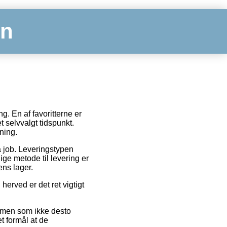
en
g. En af favoritterne er
t selvvalgt tidspunkt.
ning.
å job. Leveringstypen
ige metode til levering er
ens lager.
herved er det ret vigtigt
, men som ikke desto
t formål at de