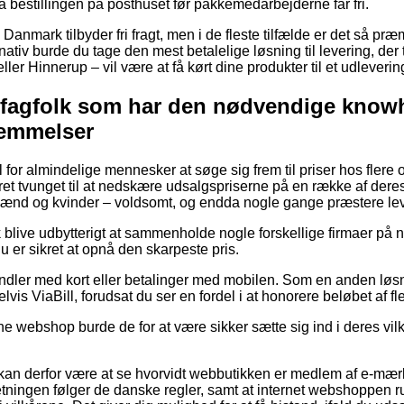
å bestillingen på posthuset før pakkemedarbejderne får fri.
r i Danmark tilbyder fri fragt, men i de fleste tilfælde er det så p
rnativ burde du tage den mest betalelige løsning til levering, der
ler Hinnerup – vil være at få kørt dine produkter til et udleverin
f fagfolk som har den nødvendige kno
emmelser
til for almindelige mennesker at søge sig frem til priser hos flere
t tvunget til at nedskære udsalgspriserne på en række af deres 
 mænd og kvinder – voldsomt, og endda nogle gange præstere lev
blive udbytterigt at sammenholde nogle forskellige firmaer på ne
du er sikret at opnå den skarpeste pris.
handler med kort eller betalinger med mobilen. Som en anden lø
lvis ViaBill, forudsat du ser en fordel i at honorere beløbet af 
ine webshop burde de for at være sikker sætte sig ind i deres vilk
an derfor være at se hvorvidt webbutikken er medlem af e-mærk
rretningen følger de danske regler, samt at internet webshoppen