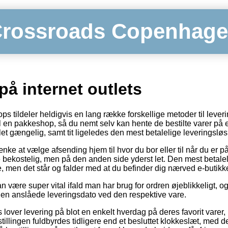
rossroads Copenhag
på internet outlets
s tildeler heldigvis en lang række forskellige metoder til leverin
il en pakkeshop, så du nemt selv kan hente de bestilte varer på e
et gængelig, samt tit ligeledes den mest betalelige leveringsløs
ke at vælge afsending hjem til hvor du bor eller til når du er p
ere bekostelig, men på den anden side yderst let. Den mest betalel
, men det står og falder med at du befinder dig nærved e-butikk
være super vital ifald man har brug for ordren øjeblikkeligt, og 
en anslåede leveringsdato ved den respektive vare.
 lover levering på blot en enkelt hverdag på deres favorit varer
tillingen fuldbyrdes tidligere end et besluttet klokkeslæt, med de