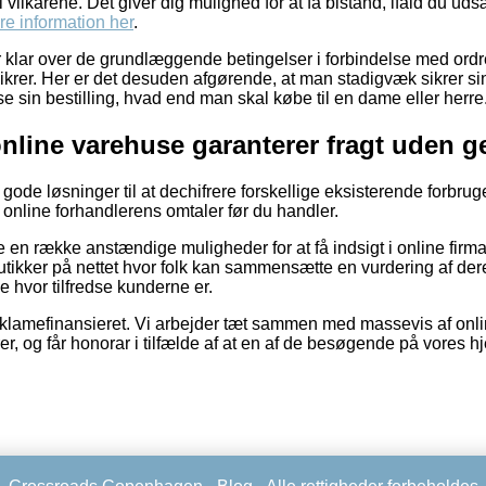
vilkårene. Det giver dig mulighed for at få bistand, ifald du ud
e information her
.
 er klar over de grundlæggende betingelser i forbindelse med ord
ikrer. Her er det desuden afgørende, at man stadigvæk sikrer sin
se sin bestilling, hvad end man skal købe til en dame eller herre
nline varehuse garanterer fragt uden g
t gode løsninger til at dechifrere forskellige eksisterende forbru
er online forhandlerens omtaler før du handler.
 en række anstændige muligheder for at få indsigt i online firm
ikker på nettet hvor folk kan sammensætte en vurdering af dere
je hvor tilfredse kunderne er.
lamefinansieret. Vi arbejder tæt sammen med massevis af onl
rer, og får honorar i tilfælde af at en af de besøgende på vore