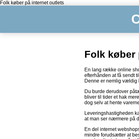
Folk køber på internet outlets
C
Folk køber 
En lang række online shop
efterhånden at få sendt t
Denne er nemlig vældig l
Du burde derudover påtæn
bliver til tider et hak m
dog selv at hente varerne
Leveringshastigheden kan 
at man ser nærmere på d
En del internet webshops
mindre forudsætter at bes