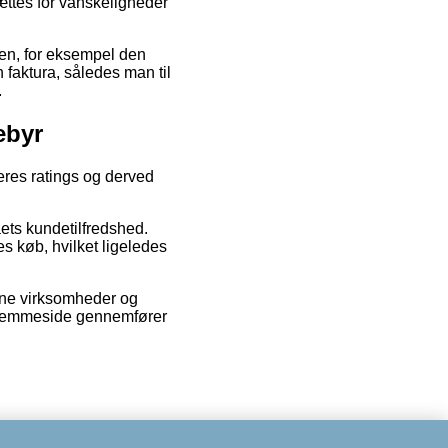
sættes for vanskeligheder
ren, for eksempel den
 faktura, således man til
.
ebyr
geres ratings og derved
aets kundetilfredshed.
s køb, hvilket ligeledes
ine virksomheder og
s hjemmeside gennemfører