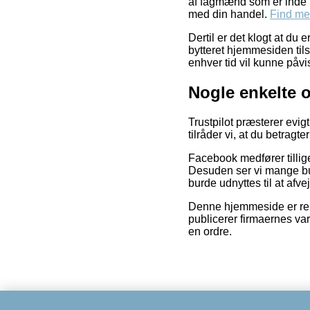
af fagmænd som er inde i 
med din handel.
Find mer
Dertil er det klogt at du
bytteret hjemmesiden tils
enhver tid vil kunne påvi
Nogle enkelte o
Trustpilot præsterer evig
tilråder vi, at du betragt
Facebook medfører tillige
Desuden ser vi mange but
burde udnyttes til at afve
Denne hjemmeside er rek
publicerer firmaernes va
en ordre.