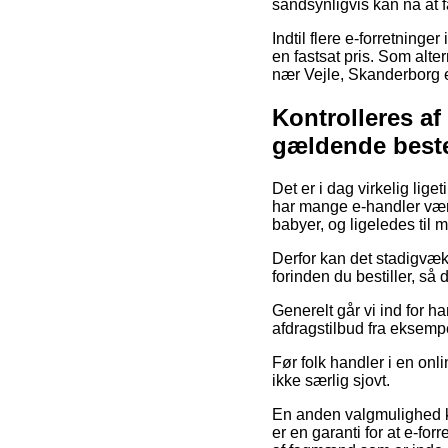
sandsynligvis kan nå at f
Indtil flere e-forretninge
en fastsat pris. Som alte
nær Vejle, Skanderborg el
Kontrolleres a
gældende best
Det er i dag virkelig lige
har mange e-handler være
babyer, og ligeledes til
Derfor kan det stadigvæk 
forinden du bestiller, så 
Generelt går vi ind for 
afdragstilbud fra eksempe
Før folk handler i en onl
ikke særlig sjovt.
En anden valgmulighed k
er en garanti for at e-fo