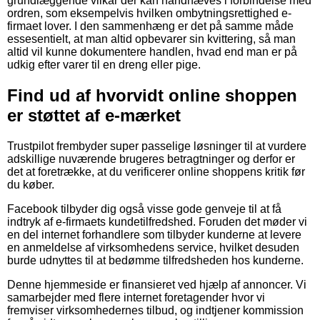
grundlæggende vilkår der kan håndhæves i forbindelse med
ordren, som eksempelvis hvilken ombytningsrettighed e-
firmaet lover. I den sammenhæng er det på samme måde
essesentielt, at man altid opbevarer sin kvittering, så man
altid vil kunne dokumentere handlen, hvad end man er på
udkig efter varer til en dreng eller pige.
Find ud af hvorvidt online shoppen
er støttet af e-mærket
Trustpilot frembyder super passelige løsninger til at vurdere
adskillige nuværende brugeres betragtninger og derfor er
det at foretrække, at du verificerer online shoppens kritik før
du køber.
Facebook tilbyder dig også visse gode genveje til at få
indtryk af e-firmaets kundetilfredshed. Foruden det møder vi
en del internet forhandlere som tilbyder kunderne at levere
en anmeldelse af virksomhedens service, hvilket desuden
burde udnyttes til at bedømme tilfredsheden hos kunderne.
Denne hjemmeside er finansieret ved hjælp af annoncer. Vi
samarbejder med flere internet foretagender hvor vi
fremviser virksomhedernes tilbud, og indtjener kommission