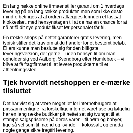
En lang række online firmaer stiller garanti om 1 hverdags
levering på en lang række produkter, men som ikke desto
mindre betinges af at ordren aflægges forinden et fastsat
klokkeslæt, med hensynstagen til at de har en chance for at
nå at få dit nye produkt fikset før personalet får fri.
En række shops på nettet garanterer gratis levering, men
typisk stiller det krav om at du handler for et bestemt beløb.
Ellers kunne man beslutte sig for den billigste
leveringsversion, der gerne – uden hensyn til om man
opholder sig ved Aalborg, Svendborg eller Humlebæk – vil
blive at få fragtfirmaet til at levere produkterne til et
afhentningssted.
Tjek hvorvidt netshoppen er e-mærke
tilsluttet
Det har vist sig at være meget let for internetbrugere at
prissammenligne fra forskellige internet varehuse og følgelig
har en lang række butikker på nettet set sig tvunget til at
stampe salgspriserne på deres varer – til børn og babyer,
lige så vel som til mænd og kvinder – kolossalt, og endda
nogle gange sikre fragtfri levering.