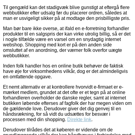
Til gengæld kan det stadigvæk blive gunstigt at eftergå flere
webbutikker efter udsalg før du placerer ordren, således at
man er usvigeligt sikker på at modtage den prisbilligste pris.
Man bør bare ikke overse, at ifald en e-forretning forhandler
produkter til en salgspris der kan virke utrolig billig, så er det
i nogle tilfælde være en varsel om en snydagtig internet
webshop. Shopping med kort er på den anden side
omsluttet af en anordning, der værner folk overfor uægte
webbutikker.
Inden folk handler hos en online butik behøver de faktisk
have øje for virksomhedens vilkår, dog er det almindeligvis
en omfattende opgave.
Et nemt alternativ er at kontrollere hvorvidt e-firmaet er e-
mærket medlem, grundet at det ofte er et tegn på at online
forhandleren overholder de danske regler, samt at internet
butikken løbende efterses af fagfolk der har megen viden om
de gældende love. Derudover giver det dig genvej til en
håndsrækning, for så vidt du udsættes for besvær i
processen med din shopping.
Direkte link
.
Derudover tilrådes det at køberen er vidende om de