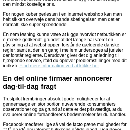
den mindst kostelige pris.
Før nogen køber perlesten i en internet webshop kan man
helt sikkert overveje dens handelsbetingelser, men det er
normalt ikke super spændende.
En nem løsning kunne være at kigge hvorvidt netbutikken er
e-mærke godkendt, grundet at det længe har været en
påvisning af at webshoppen forstår de gældende danske
regler, samt at den en gang i mellem undersøges af jurister
der forstår reglerne. Derudover giver det dig anledning til
hjælpende service, ifald du oplever problemstillinger med dit
indkøb.
Find mere information ved at klikke her
.
En del online firmaer annoncerer
dag-til-dag fragt
Trustpilot frembringer absolut gode muligheder for at
gennemsøge en stor portion nuværende konsumenters
observationer og på grund af dette er det prisværdigt, at du
evaluerer online forhandlerens bedømmelser før du handler.
Facebook medfører lige så vel de facto pæne muligheder for
at få en idé om internet butikkens pålidelighed. Derudover