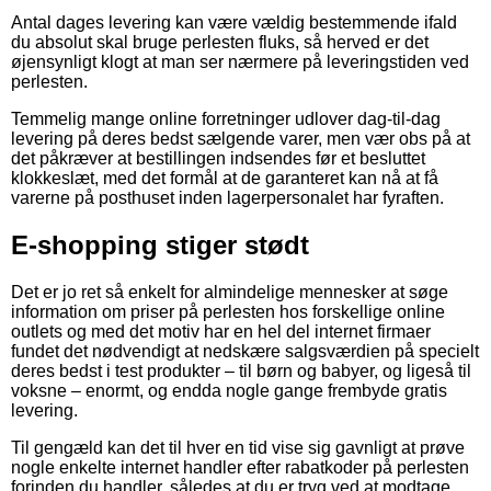
Antal dages levering kan være vældig bestemmende ifald
du absolut skal bruge perlesten fluks, så herved er det
øjensynligt klogt at man ser nærmere på leveringstiden ved
perlesten.
Temmelig mange online forretninger udlover dag-til-dag
levering på deres bedst sælgende varer, men vær obs på at
det påkræver at bestillingen indsendes før et besluttet
klokkeslæt, med det formål at de garanteret kan nå at få
varerne på posthuset inden lagerpersonalet har fyraften.
E-shopping stiger stødt
Det er jo ret så enkelt for almindelige mennesker at søge
information om priser på perlesten hos forskellige online
outlets og med det motiv har en hel del internet firmaer
fundet det nødvendigt at nedskære salgsværdien på specielt
deres bedst i test produkter – til børn og babyer, og ligeså til
voksne – enormt, og endda nogle gange frembyde gratis
levering.
Til gengæld kan det til hver en tid vise sig gavnligt at prøve
nogle enkelte internet handler efter rabatkoder på perlesten
forinden du handler, således at du er tryg ved at modtage