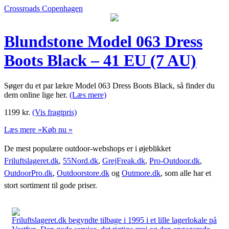
Crossroads Copenhagen
Blundstone Model 063 Dress
Boots Black – 41 EU (7 AU)
Søger du et par lækre Model 063 Dress Boots Black, så finder du
dem online lige her.
(Læs mere)
1199
kr.
(Vis fragtpris)
Læs mere »
Køb nu »
De mest populære outdoor-webshops er i øjeblikket
Friluftslageret.dk
,
55Nord.dk
,
GrejFreak.dk
,
Pro-Outdoor.dk
,
OutdoorPro.dk
,
Outdoorstore.dk
og
Outmore.dk
, som alle har et
stort sortiment til gode priser.
Friluftslageret.dk begyndte tilbage i 1995 i et lille lagerlokale på