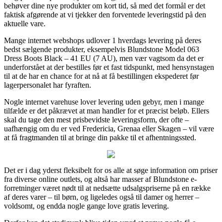
behøver dine nye produkter om kort tid, så med det formål er det
faktisk afgørende at vi tjekker den forventede leveringstid på den
aktuelle vare.
Mange internet webshops udlover 1 hverdags levering på deres
bedst sælgende produkter, eksempelvis Blundstone Model 063
Dress Boots Black – 41 EU (7 AU), men vær vagtsom da det er
underforstået at der bestilles før et fast tidspunkt, med hensynstagen
til at de har en chance for at nå at få bestillingen ekspederet før
lagerpersonalet har fyraften.
Nogle internet varehuse lover levering uden gebyr, men i mange
tilfælde er det påkrævet at man handler for et præcist beløb. Ellers
skal du tage den mest prisbevidste leveringsform, der ofte –
uafhængig om du er ved Fredericia, Grenaa eller Skagen – vil være
at få fragtmanden til at bringe din pakke til et afhentningssted.
Det er i dag yderst fleksibelt for os alle at søge information om priser
fra diverse online outlets, og altså har masser af Blundstone e-
forretninger været nødt til at nedsætte udsalgspriserne på en række
af deres varer – til børn, og ligeledes også til damer og herrer –
voldsomt, og endda nogle gange love gratis levering.