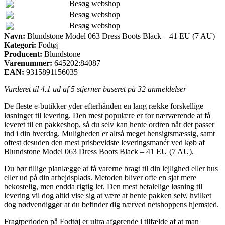
Besøg webshop
Besøg webshop
Besøg webshop
Navn:
Blundstone Model 063 Dress Boots Black – 41 EU (7 AU)
Kategori:
Fodtøj
Producent:
Blundstone
Varenummer:
645202:84087
EAN:
9315891156035
Vurderet til
4.1
ud af 5 stjerner baseret på
32
anmeldelser
De fleste e-butikker yder efterhånden en lang række forskellige
løsninger til levering. Den mest populære er for nærværende at få
leveret til en pakkeshop, så du selv kan hente ordren når det passer
ind i din hverdag. Muligheden er altså meget hensigtsmæssig, samt
oftest desuden den mest prisbevidste leveringsmanér ved køb af
Blundstone Model 063 Dress Boots Black – 41 EU (7 AU).
Du bør tillige planlægge at få varerne bragt til din lejlighed eller hus
eller ud på din arbejdsplads. Metoden bliver ofte en sjat mere
bekostelig, men endda rigtig let. Den mest betalelige løsning til
levering vil dog altid vise sig at være at hente pakken selv, hvilket
dog nødvendiggør at du befinder dig nærved netshoppens hjemsted.
Fragtperioden på Fodtøj er ultra afgørende i tilfælde af at man