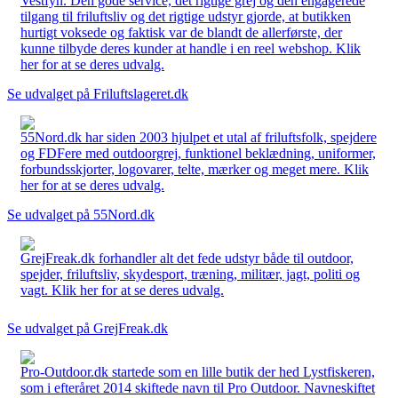
Vestfyn. Den gode service, det rigtige grej og den engagerede
tilgang til friluftsliv og det rigtige udstyr gjorde, at butikken
hurtigt voksede og faktisk var de blandt de allerførste, der
kunne tilbyde deres kunder at handle i en reel webshop. Klik
her for at se deres udvalg.
Se udvalget på Friluftslageret.dk
55Nord.dk har siden 2003 hjulpet et utal af friluftsfolk, spejdere
og FDFere med outdoorgrej, funktionel beklædning, uniformer,
forbundsskjorter, logovarer, telte, mærker og meget mere. Klik
her for at se deres udvalg.
Se udvalget på 55Nord.dk
GrejFreak.dk forhandler alt det fede udstyr både til outdoor,
spejder, friluftsliv, skydesport, træning, militær, jagt, politi og
vagt. Klik her for at se deres udvalg.
Se udvalget på GrejFreak.dk
Pro-Outdoor.dk startede som en lille butik der hed Lystfiskeren,
som i efteråret 2014 skiftede navn til Pro Outdoor. Navneskiftet