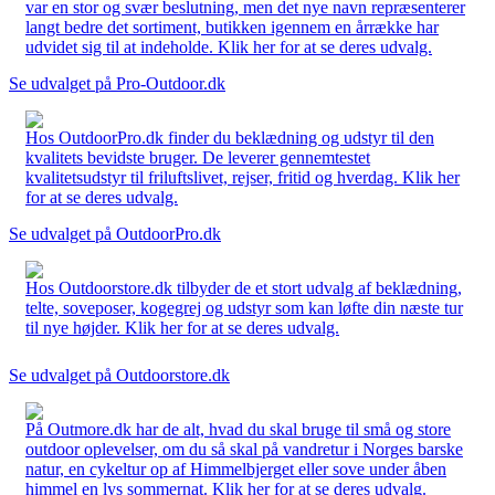
var en stor og svær beslutning, men det nye navn repræsenterer
langt bedre det sortiment, butikken igennem en årrække har
udvidet sig til at indeholde. Klik her for at se deres udvalg.
Se udvalget på Pro-Outdoor.dk
Hos OutdoorPro.dk finder du beklædning og udstyr til den
kvalitets bevidste bruger. De leverer gennemtestet
kvalitetsudstyr til friluftslivet, rejser, fritid og hverdag. Klik her
for at se deres udvalg.
Se udvalget på OutdoorPro.dk
Hos Outdoorstore.dk tilbyder de et stort udvalg af beklædning,
telte, soveposer, kogegrej og udstyr som kan løfte din næste tur
til nye højder. Klik her for at se deres udvalg.
Se udvalget på Outdoorstore.dk
På Outmore.dk har de alt, hvad du skal bruge til små og store
outdoor oplevelser, om du så skal på vandretur i Norges barske
natur, en cykeltur op af Himmelbjerget eller sove under åben
himmel en lys sommernat. Klik her for at se deres udvalg.