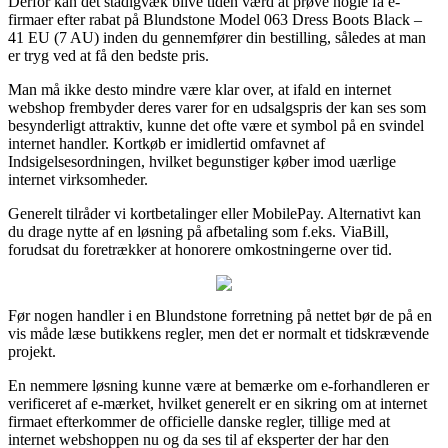
Derfor kan det stadigvæk blive tiden værd at prøve nogle få e-
firmaer efter rabat på Blundstone Model 063 Dress Boots Black –
41 EU (7 AU) inden du gennemfører din bestilling, således at man
er tryg ved at få den bedste pris.
Man må ikke desto mindre være klar over, at ifald en internet
webshop frembyder deres varer for en udsalgspris der kan ses som
besynderligt attraktiv, kunne det ofte være et symbol på en svindel
internet handler. Kortkøb er imidlertid omfavnet af
Indsigelsesordningen, hvilket begunstiger køber imod uærlige
internet virksomheder.
Generelt tilråder vi kortbetalinger eller MobilePay. Alternativt kan
du drage nytte af en løsning på afbetaling som f.eks. ViaBill,
forudsat du foretrækker at honorere omkostningerne over tid.
Før nogen handler i en Blundstone forretning på nettet bør de på en
vis måde læse butikkens regler, men det er normalt et tidskrævende
projekt.
En nemmere løsning kunne være at bemærke om e-forhandleren er
verificeret af e-mærket, hvilket generelt er en sikring om at internet
firmaet efterkommer de officielle danske regler, tillige med at
internet webshoppen nu og da ses til af eksperter der har den