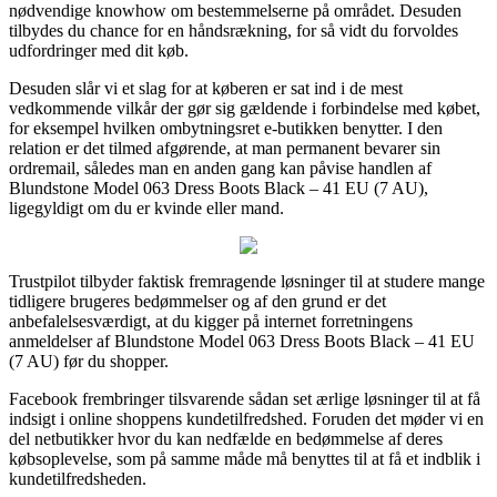
nødvendige knowhow om bestemmelserne på området. Desuden
tilbydes du chance for en håndsrækning, for så vidt du forvoldes
udfordringer med dit køb.
Desuden slår vi et slag for at køberen er sat ind i de mest
vedkommende vilkår der gør sig gældende i forbindelse med købet,
for eksempel hvilken ombytningsret e-butikken benytter. I den
relation er det tilmed afgørende, at man permanent bevarer sin
ordremail, således man en anden gang kan påvise handlen af
Blundstone Model 063 Dress Boots Black – 41 EU (7 AU),
ligegyldigt om du er kvinde eller mand.
Trustpilot tilbyder faktisk fremragende løsninger til at studere mange
tidligere brugeres bedømmelser og af den grund er det
anbefalelsesværdigt, at du kigger på internet forretningens
anmeldelser af Blundstone Model 063 Dress Boots Black – 41 EU
(7 AU) før du shopper.
Facebook frembringer tilsvarende sådan set ærlige løsninger til at få
indsigt i online shoppens kundetilfredshed. Foruden det møder vi en
del netbutikker hvor du kan nedfælde en bedømmelse af deres
købsoplevelse, som på samme måde må benyttes til at få et indblik i
kundetilfredsheden.