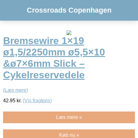
Crossroads Copenhagen
Bremsewire 1×19
ø1,5/2250mm ø5,5×10
&ø7×6mm Slick –
Cykelreservedele
(Læs mere)
42.95
kr.
(Vis fragtpris)
Læs mere »
Køb nu »