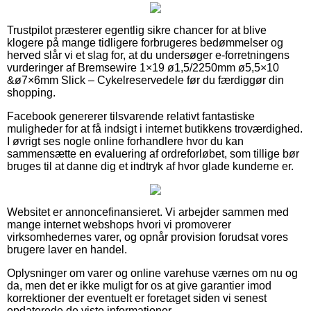
Trustpilot præsterer egentlig sikre chancer for at blive
klogere på mange tidligere forbrugeres bedømmelser og
herved slår vi et slag for, at du undersøger e-forretningens
vurderinger af Bremsewire 1×19 ø1,5/2250mm ø5,5×10
&ø7×6mm Slick – Cykelreservedele før du færdiggør din
shopping.
Facebook genererer tilsvarende relativt fantastiske
muligheder for at få indsigt i internet butikkens troværdighed.
I øvrigt ses nogle online forhandlere hvor du kan
sammensætte en evaluering af ordreforløbet, som tillige bør
bruges til at danne dig et indtryk af hvor glade kunderne er.
Websitet er annoncefinansieret. Vi arbejder sammen med
mange internet webshops hvori vi promoverer
virksomhedernes varer, og opnår provision forudsat vores
brugere laver en handel.
Oplysninger om varer og online varehuse værnes om nu og
da, men det er ikke muligt for os at give garantier imod
korrektioner der eventuelt er foretaget siden vi senest
opdaterede de viste informationer.