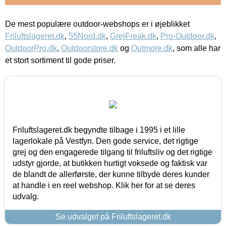
De mest populære outdoor-webshops er i øjeblikket
Friluftslageret.dk
,
55Nord.dk
,
GrejFreak.dk
,
Pro-Outdoor.dk
,
OutdoorPro.dk
,
Outdoorstore.dk
og
Outmore.dk
, som alle har
et stort sortiment til gode priser.
Friluftslageret.dk begyndte tilbage i 1995 i et lille
lagerlokale på Vestfyn. Den gode service, det rigtige
grej og den engagerede tilgang til friluftsliv og det rigtige
udstyr gjorde, at butikken hurtigt voksede og faktisk var
de blandt de allerførste, der kunne tilbyde deres kunder
at handle i en reel webshop. Klik her for at se deres
udvalg.
Se udvalget på Friluftslageret.dk