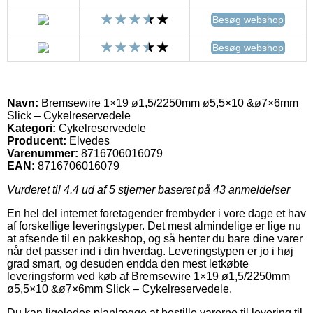
Besøg webshop
Besøg webshop
Navn:
Bremsewire 1×19 ø1,5/2250mm ø5,5×10 &ø7×6mm
Slick – Cykelreservedele
Kategori:
Cykelreservedele
Producent:
Elvedes
Varenummer:
8716706016079
EAN:
8716706016079
Vurderet til
4.4
ud af 5 stjerner baseret på
43
anmeldelser
En hel del internet foretagender frembyder i vore dage et hav
af forskellige leveringstyper. Det mest almindelige er lige nu
at afsende til en pakkeshop, og så henter du bare dine varer
når det passer ind i din hverdag. Leveringstypen er jo i høj
grad smart, og desuden endda den mest letkøbte
leveringsform ved køb af Bremsewire 1×19 ø1,5/2250mm
ø5,5×10 &ø7×6mm Slick – Cykelreservedele.
Du kan ligeledes planlægge at bestille varerne til levering til