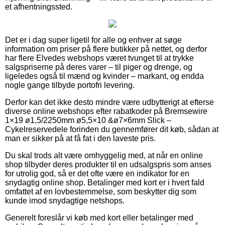
et afhentningssted.
Det er i dag super ligetil for alle og enhver at søge
information om priser på flere butikker på nettet, og derfor
har flere Elvedes webshops været tvunget til at trykke
salgspriserne på deres varer – til piger og drenge, og
ligeledes også til mænd og kvinder – markant, og endda
nogle gange tilbyde portofri levering.
Derfor kan det ikke desto mindre være udbytterigt at efterse
diverse online webshops efter rabatkoder på Bremsewire
1×19 ø1,5/2250mm ø5,5×10 &ø7×6mm Slick –
Cykelreservedele forinden du gennemfører dit køb, sådan at
man er sikker på at få fat i den laveste pris.
Du skal trods alt være omhyggelig med, at når en online
shop tilbyder deres produkter til en udsalgspris som anses
for utrolig god, så er det ofte være en indikator for en
snydagtig online shop. Betalinger med kort er i hvert fald
omfattet af en lovbestemmelse, som beskytter dig som
kunde imod snydagtige netshops.
Generelt foreslår vi køb med kort eller betalinger med