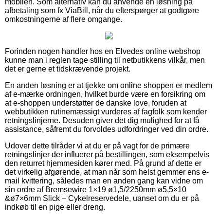
mobilen. Som alternativ kan du anvende en løsning på
afbetaling som fx ViaBill, når du efterspørger at godtgøre
omkostningerne af flere omgange.
Forinden nogen handler hos en Elvedes online webshop
kunne man i reglen tage stilling til netbutikkens vilkår, men
det er gerne et tidskrævende projekt.
En anden løsning er at tjekke om online shoppen er medlem
af e-mærke ordningen, hvilket burde være en forsikring om
at e-shoppen understøtter de danske love, foruden at
webbutikken rutinemæssigt vurderes af fagfolk som kender
retningslinjerne. Desuden giver det dig mulighed for at få
assistance, såfremt du forvoldes udfordringer ved din ordre.
Udover dette tilråder vi at du er på vagt for de primære
retningslinjer der influerer på bestillingen, som eksempelvis
den returret hjemmesiden kører med. På grund af dette er
det virkelig afgørende, at man når som helst gemmer ens e-
mail kvittering, således man en anden gang kan vidne om
sin ordre af Bremsewire 1×19 ø1,5/2250mm ø5,5×10
&ø7×6mm Slick – Cykelreservedele, uanset om du er på
indkøb til en pige eller dreng.