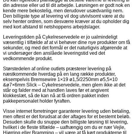
din adresse eller ud til dit arbejde. Løsningen er godt nok en
kende mere bekostelig, men derudover usædvanlig nem.
Den billigste type af levering vil dog utvivlsomt være at du
selv henter ordren, som desværre kræver at du opholder dig
med kort afstand til netshoppens arbejdslager.
Leveringstiden på Cykelreservedele er jo ualmindeligt
væsentlig i tilfælde af at vi behøver dine nye produkter om få
sekunder, og med det formål er det naturligvis afgørende at
vi undersøger den anslåede leveringstid ved det
vedkommende produkt.
Størstedelen af online outlets præsterer levering på
næstkommende hverdag på en lang række produkter,
eksempelvis Bremsewire 1×19 ø1,5/2250mm ø5,5×10
&ø7×6mm Slick – Cykelreservedele, men glem ikke at det
står og falder med at handlen laves før et angivent
klokkeslæt, så de kan nå at få ordren pakket inden
pakkepersonalet holder fyraften.
Visse internet forretninger garanterer levering uden betaling,
men oftest er det forudsat at der aftages for et bestemt beløb.
Desuden skulle du snuppe den billigste løsning til levering,
hvilket i de fleste tilfælde – uafhængig om du er nær Vejle,
Hjørring eller Bramming – vil være at få kørt produkterne til