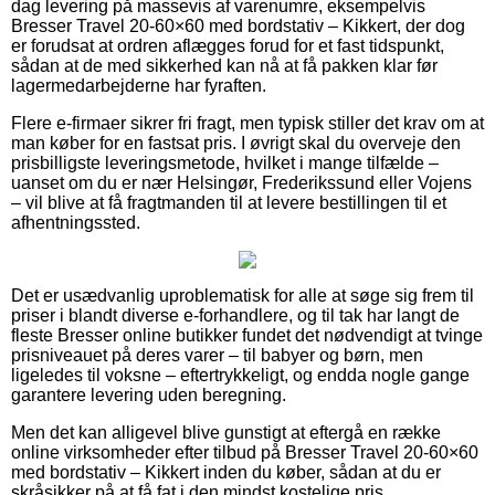
dag levering på massevis af varenumre, eksempelvis
Bresser Travel 20-60×60 med bordstativ – Kikkert, der dog
er forudsat at ordren aflægges forud for et fast tidspunkt,
sådan at de med sikkerhed kan nå at få pakken klar før
lagermedarbejderne har fyraften.
Flere e-firmaer sikrer fri fragt, men typisk stiller det krav om at
man køber for en fastsat pris. I øvrigt skal du overveje den
prisbilligste leveringsmetode, hvilket i mange tilfælde –
uanset om du er nær Helsingør, Frederikssund eller Vojens
– vil blive at få fragtmanden til at levere bestillingen til et
afhentningssted.
Det er usædvanlig uproblematisk for alle at søge sig frem til
priser i blandt diverse e-forhandlere, og til tak har langt de
fleste Bresser online butikker fundet det nødvendigt at tvinge
prisniveauet på deres varer – til babyer og børn, men
ligeledes til voksne – eftertrykkeligt, og endda nogle gange
garantere levering uden beregning.
Men det kan alligevel blive gunstigt at eftergå en række
online virksomheder efter tilbud på Bresser Travel 20-60×60
med bordstativ – Kikkert inden du køber, sådan at du er
skråsikker på at få fat i den mindst kostelige pris.