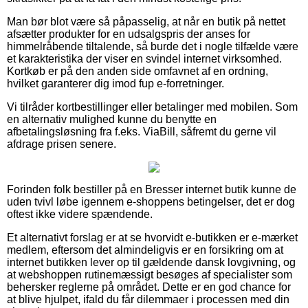
Man bør blot være så påpasselig, at når en butik på nettet
afsætter produkter for en udsalgspris der anses for
himmelråbende tiltalende, så burde det i nogle tilfælde være
et karakteristika der viser en svindel internet virksomhed.
Kortkøb er på den anden side omfavnet af en ordning,
hvilket garanterer dig imod fup e-forretninger.
Vi tilråder kortbestillinger eller betalinger med mobilen. Som
en alternativ mulighed kunne du benytte en
afbetalingsløsning fra f.eks. ViaBill, såfremt du gerne vil
afdrage prisen senere.
Forinden folk bestiller på en Bresser internet butik kunne de
uden tvivl løbe igennem e-shoppens betingelser, det er dog
oftest ikke videre spændende.
Et alternativt forslag er at se hvorvidt e-butikken er e-mærket
medlem, eftersom det almindeligvis er en forsikring om at
internet butikken lever op til gældende dansk lovgivning, og
at webshoppen rutinemæssigt besøges af specialister som
behersker reglerne på området. Dette er en god chance for
at blive hjulpet, ifald du får dilemmaer i processen med din