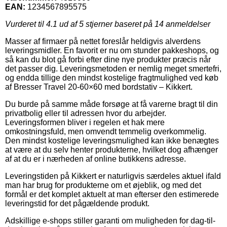
EAN:
1234567895575
Vurderet til
4.1
ud af 5 stjerner baseret på
14
anmeldelser
Masser af firmaer på nettet foreslår heldigvis alverdens
leveringsmidler. En favorit er nu om stunder pakkeshops, og
så kan du blot gå forbi efter dine nye produkter præcis når
det passer dig. Leveringsmetoden er nemlig meget smertefri,
og endda tillige den mindst kostelige fragtmulighed ved køb
af Bresser Travel 20-60×60 med bordstativ – Kikkert.
Du burde på samme måde forsøge at få varerne bragt til din
privatbolig eller til adressen hvor du arbejder.
Leveringsformen bliver i regelen et hak mere
omkostningsfuld, men omvendt temmelig overkommelig.
Den mindst kostelige leveringsmulighed kan ikke benægtes
at være at du selv henter produkterne, hvilket dog afhænger
af at du er i nærheden af online butikkens adresse.
Leveringstiden på Kikkert er naturligvis særdeles aktuel ifald
man har brug for produkterne om et øjeblik, og med det
formål er det komplet aktuelt at man efterser den estimerede
leveringstid for det pågældende produkt.
Adskillige e-shops stiller garanti om muligheden for dag-til-