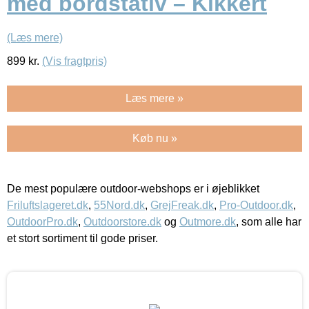
med bordstativ – Kikkert
(Læs mere)
899
kr.
(Vis fragtpris)
Læs mere »
Køb nu »
De mest populære outdoor-webshops er i øjeblikket
Friluftslageret.dk
,
55Nord.dk
,
GrejFreak.dk
,
Pro-Outdoor.dk
,
OutdoorPro.dk
,
Outdoorstore.dk
og
Outmore.dk
, som alle har
et stort sortiment til gode priser.