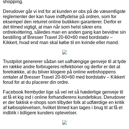
shopping.
Derudover går vi ind for at kunden er obs på de væsentligste
reglementer der kan have indflydelse på ordren, som for
eksempel den returret online butikken garanterer. Derfor er
det tilmed vigtigt, at man når som helst sikrer ens
ordrekvittering, således man en anden gang kan bevidne sin
bestilling af Bresser Travel 20-60×60 med bordstativ –
Kikkert, hvad end man skal købe til en kvinde eller mand.
Trustpilot genererer sådan set uafhængige genveje til at tyde
en række andre forbrugeres reflektioner og derfor er det at
foretrække, at du bliver klogere på online webshoppens
omtaler af Bresser Travel 20-60×60 med bordstativ – Kikkert
forud for at du placerer din ordre.
Facebook frembyder lige så vel ret så hæderlige genveje til
at få et kig ind i online forhandlerens kundefokus. Derudover
er der faktisk e-shops som tilbyder folk at udfærdige en kritik
af købsoplevelsen, hvilket tilmed kan tages i brug til at få et
indblik i tidligere kunders oplevelser.