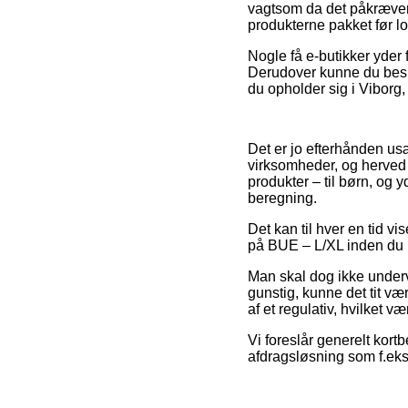
vagtsom da det påkræver a
produkterne pakket før log
Nogle få e-butikker yder f
Derudover kunne du beslu
du opholder sig i Viborg, 
Det er jo efterhånden usæ
virksomheder, og herved 
produkter – til børn, og
beregning.
Det kan til hver en tid vi
på BUE – L/XL inden du kø
Man skal dog ikke undervu
gunstig, kunne det tit væ
af et regulativ, hvilket 
Vi foreslår generelt kort
afdragsløsning som f.eks.