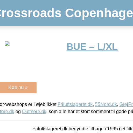
rossroads Copenhag
BUE – L/XL
Køb nu »
r-webshops er i øjeblikket
Friluftslageret.dk
,
55Nord.dk
,
GrejFr
tore.dk
og
Outmore.dk
, som alle har et stort sortiment til gode pr
Friluftslageret.dk begyndte tilbage i 1995 i et lil