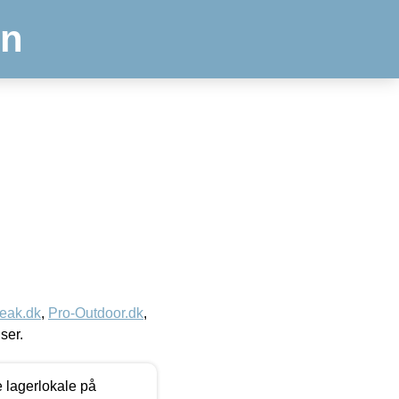
en
eak.dk
,
Pro-Outdoor.dk
,
iser.
le lagerlokale på