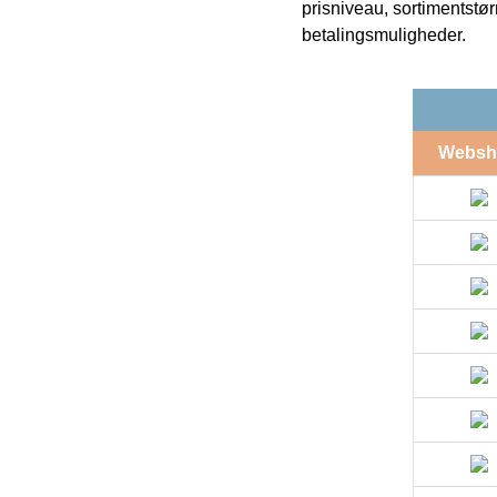
prisniveau, sortimentstø
betalingsmuligheder.
Websh