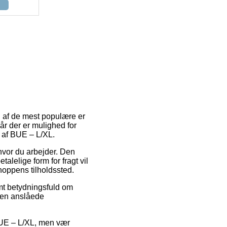
En af de mest populære er
år der er mulighed for
b af BUE – L/XL.
 hvor du arbejder. Den
alelige form for fragt vil
hoppens tilholdssted.
emt betydningsfuld om
den anslåede
 BUE – L/XL, men vær