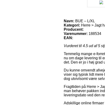
Navn:
BUE – L/XL
Kategori:
Herre > Jagt h
Producent:
Varenummer:
188534
EAN:
Vurderet til
4.5
ud af 5 st
Temmelig mange e-forretni
nu om dage levering til e
det. Den er jo i høj grad
Du kunne omvendt afveje f
viser sig typisk lidt mere
dog utvivlsomt være selv
Fragttiden på Herre > Ja
man behøver pakken inden
leveringsdato ved den re
Adskillige online firmae