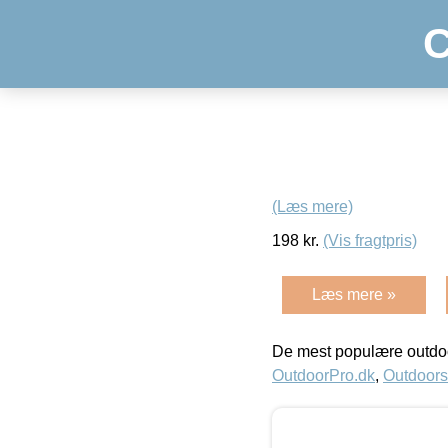
C
(Læs mere)
198
kr.
(Vis fragtpris)
Læs mere »
De mest populære outdoo
OutdoorPro.dk
,
Outdoors