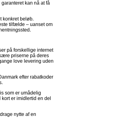
 garanteret kan nå at få
et konkret beløb.
este tilfælde – uanset om
afhentningssted.
er på forskellige internet
skære priserne på deres
 gange love levering uden
i Danmark efter rabatkoder
s.
pris som er umådelig
kort er imidlertid en del
 drage nytte af en