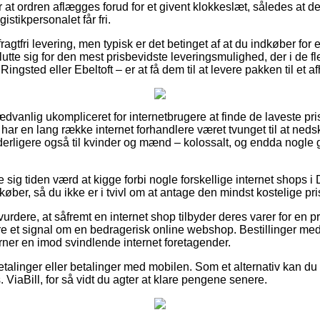
t ordren aflægges forud for et givent klokkeslæt, således at de
istikpersonalet får fri.
ragtfri levering, men typisk er det betinget af at du indkøber for 
tte sig for den mest prisbevidste leveringsmulighed, der i de fl
Ringsted eller Ebeltoft – er at få dem til at levere pakken til et 
dvanlig ukompliceret for internetbrugere at finde de laveste pris
har en lang række internet forhandlere været tvunget til at ned
 yderligere også til kvinder og mænd – kolossalt, og endda nogle
se sig tiden værd at kigge forbi nogle forskellige internet shops 
ber, så du ikke er i tvivl om at antage den mindst kostelige pri
rdere, at såfremt en internet shop tilbyder deres varer for en 
re et signal om en bedragerisk online webshop. Bestillinger med 
værner en imod svindlende internet foretagender.
betalinger eller betalinger med mobilen. Som et alternativ kan du
 ViaBill, for så vidt du agter at klare pengene senere.