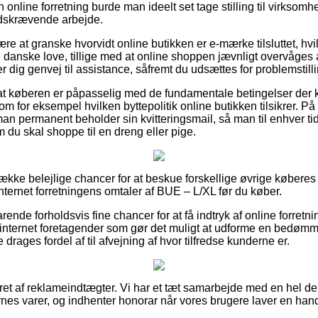
 online forretning burde man ideelt set tage stilling til virksom
idskrævende arbejde.
re at granske hvorvidt online butikken er e-mærke tilsluttet, hvil
danske love, tillige med at online shoppen jævnligt overvåges a
r dig genvej til assistance, såfremt du udsættes for problemstilli
 for at køberen er påpasselig med de fundamentale betingelser de
m for eksempel hvilken byttepolitik online butikken tilsikrer. På 
man permanent beholder sin kvitteringsmail, så man til enhver 
 du skal shoppe til en dreng eller pige.
række belejlige chancer for at beskue forskellige øvrige købere
 internet forretningens omtaler af BUE – L/XL før du køber.
ende forholdsvis fine chancer for at få indtryk af online forret
 internet foretagender som gør det muligt at udforme en bedøm
drages fordel af til afvejning af hvor tilfredse kunderne er.
ret af reklameindtægter. Vi har et tæt samarbejde med en hel del
ernes varer, og indhenter honorar når vores brugere laver en han