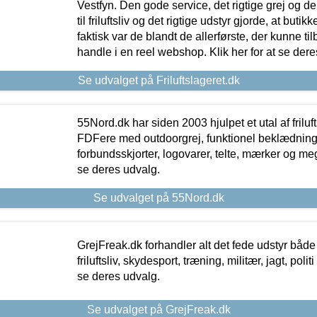
Vestfyn. Den gode service, det rigtige grej og 
til friluftsliv og det rigtige udstyr gjorde, at buti
faktisk var de blandt de allerførste, der kunne ti
handle i en reel webshop. Klik her for at se dere
Se udvalget på Friluftslageret.dk
55Nord.dk har siden 2003 hjulpet et utal af friluf
FDFere med outdoorgrej, funktionel beklædning,
forbundsskjorter, logovarer, telte, mærker og meg
se deres udvalg.
Se udvalget på 55Nord.dk
GrejFreak.dk forhandler alt det fede udstyr både t
friluftsliv, skydesport, træning, militær, jagt, politi
se deres udvalg.
Se udvalget på GrejFreak.dk