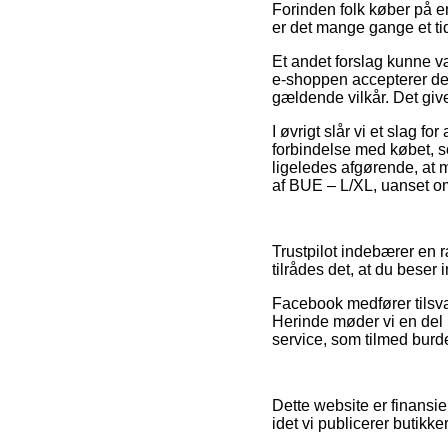
Forinden folk køber på en
er det mange gange et t
Et andet forslag kunne væ
e-shoppen accepterer de 
gældende vilkår. Det give
I øvrigt slår vi et slag
forbindelse med købet, so
ligeledes afgørende, at 
af BUE – L/XL, uanset om
Trustpilot indebærer en 
tilrådes det, at du beser
Facebook medfører tilsvar
Herinde møder vi en del
service, som tilmed burde 
Dette website er finansie
idet vi publicerer butikk