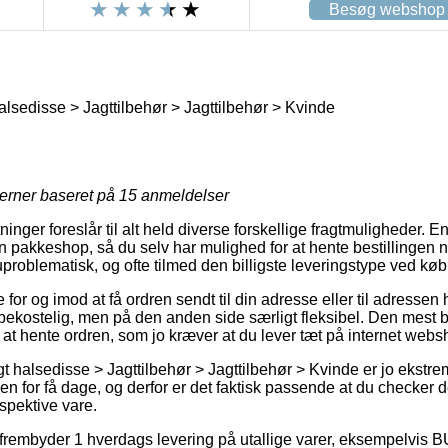
Besøg webshop
alsedisse > Jagttilbehør > Jagttilbehør > Kvinde
jerner baseret på
15
anmeldelser
nger foreslår til alt held diverse forskellige fragtmuligheder. 
n pakkeshop, så du selv har mulighed for at hente bestillingen n
 uproblematisk, og ofte tilmed den billigste leveringstype ved kø
or og imod at få ordren sendt til din adresse eller til adressen
 bekostelig, men på den anden side særligt fleksibel. Den mest bet
 at hente ordren, som jo kræver at du lever tæt på internet webs
gt halsedisse > Jagttilbehør > Jagttilbehør > Kvinde er jo ekstr
 for få dage, og derfor er det faktisk passende at du checker 
spektive vare.
r frembyder 1 hverdags levering på utallige varer, eksempelvis