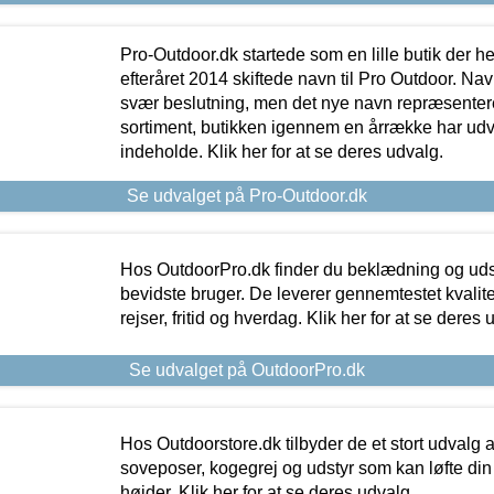
Pro-Outdoor.dk startede som en lille butik der he
efteråret 2014 skiftede navn til Pro Outdoor. Nav
svær beslutning, men det nye navn repræsentere
sortiment, butikken igennem en årrække har udvid
indeholde. Klik her for at se deres udvalg.
Se udvalget på Pro-Outdoor.dk
Hos OutdoorPro.dk finder du beklædning og udsty
bevidste bruger. De leverer gennemtestet kvalitetsu
rejser, fritid og hverdag. Klik her for at se deres 
Se udvalget på OutdoorPro.dk
Hos Outdoorstore.dk tilbyder de et stort udvalg a
soveposer, kogegrej og udstyr som kan løfte din 
højder. Klik her for at se deres udvalg.