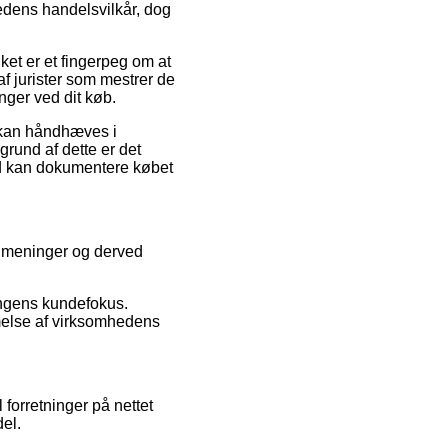
hedens handelsvilkår, dog
ket er et fingerpeg om at
f jurister som mestrer de
nger ved dit køb.
r kan håndhæves i
grund af dette er det
tid kan dokumentere købet
s meninger og derved
ningens kundefokus.
melse af virksomhedens
 forretninger på nettet
del.