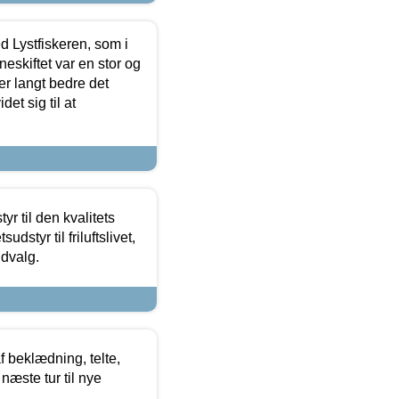
d Lystfiskeren, som i
neskiftet var en stor og
r langt bedre det
et sig til at
r til den kvalitets
dstyr til friluftslivet,
udvalg.
f beklædning, telte,
næste tur til nye