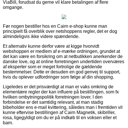
ViaBill, forudsat du gerne vil klare betalingen af flere
omgange.
Før nogen bestiller hos en Cairn e-shop kunne man
principielt få overblik over netshoppens regler, det er dog
almindeligvis ikke videre spændende.
Et alternativ kunne derfor være at kigge hvorvidt
webshoppen er medlem af e-mærke ordningen, grundet at
det kan være en forsikring om at netbutikken anerkender de
danske love, og at online forretningen undertiden overværes
af eksperter som er meget fortrolige de gældende
bestemmelser. Dette er desuden en god genvej til support,
hvis du oplever udfordringer som følge af din shopping.
Ligeledes er det prisværdigt at man er vaks omkring de
elementære regler der kan influere på bestillingen, som fx
hvilken ombytningspolitik forretningen lover. I den
forbindelse er det samtidig relevant, at man stadig
bibeholder ens e-mail kvittering, således man i fremtiden vil
kunne eftervise bestillingen af Cairn Magnetik, skibriller,
rosa, ligegyldigt om du er på indkøb til en voksen eller et
barn.