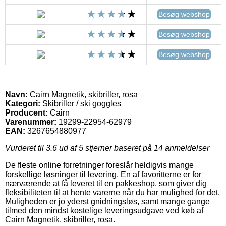
Besøg webshop
Besøg webshop
Besøg webshop
Navn:
Cairn Magnetik, skibriller, rosa
Kategori:
Skibriller / ski goggles
Producent:
Cairn
Varenummer:
19299-22954-62979
EAN:
3267654880977
Vurderet til
3.6
ud af 5 stjerner baseret på
14
anmeldelser
De fleste online forretninger foreslår heldigvis mange
forskellige løsninger til levering. En af favoritterne er for
nærværende at få leveret til en pakkeshop, som giver dig
fleksibiliteten til at hente varerne når du har mulighed for det.
Muligheden er jo yderst gnidningsløs, samt mange gange
tilmed den mindst kostelige leveringsudgave ved køb af
Cairn Magnetik, skibriller, rosa.