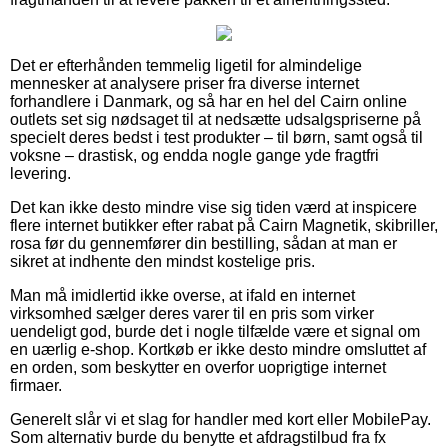
Det er efterhånden temmelig ligetil for almindelige
mennesker at analysere priser fra diverse internet
forhandlere i Danmark, og så har en hel del Cairn online
outlets set sig nødsaget til at nedsætte udsalgspriserne på
specielt deres bedst i test produkter – til børn, samt også til
voksne – drastisk, og endda nogle gange yde fragtfri
levering.
Det kan ikke desto mindre vise sig tiden værd at inspicere
flere internet butikker efter rabat på Cairn Magnetik, skibriller,
rosa før du gennemfører din bestilling, sådan at man er
sikret at indhente den mindst kostelige pris.
Man må imidlertid ikke overse, at ifald en internet
virksomhed sælger deres varer til en pris som virker
uendeligt god, burde det i nogle tilfælde være et signal om
en uærlig e-shop. Kortkøb er ikke desto mindre omsluttet af
en orden, som beskytter en overfor uoprigtige internet
firmaer.
Generelt slår vi et slag for handler med kort eller MobilePay.
Som alternativ burde du benytte et afdragstilbud fra fx