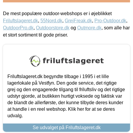
De mest populære outdoor-webshops er i øjeblikket
Friluftslageret.dk
,
55Nord.dk
,
GrejFreak.dk
,
Pro-Outdoor.dk
,
OutdoorPro.dk
,
Outdoorstore.dk
og
Outmore.dk
, som alle har
et stort sortiment til gode priser.
Friluftslageret.dk begyndte tilbage i 1995 i et lille
lagerlokale på Vestfyn. Den gode service, det rigtige
grej og den engagerede tilgang til friluftsliv og det rigtige
udstyr gjorde, at butikken hurtigt voksede og faktisk var
de blandt de allerførste, der kunne tilbyde deres kunder
at handle i en reel webshop. Klik her for at se deres
udvalg.
Se udvalget på Friluftslageret.dk