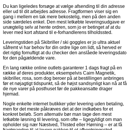
Du kan ligeledes forsøge at vælge afsending til din adresse
eller ud til dit arbejdes adresse. Fragtformen viser sig en
gang i mellem en tak mere bekostelig, men på den anden
side særdeles enkel. Den mest letkøbte leveringsudgave er
unægtelig selv at hente ordren, som jo er betinget af at du
lever med kort afstand til e-forhandlerens tilholdssted.
Leveringstiden på Skibriller / ski goggles er jo ultra aktuel
såfremt vi har behov for din ordre lige om lidt, så herved er
det rigtig fornuftigt at du checker den anslåede leveringsdato
for den pågældende vare.
En lang række online outlets garanterer 1 dags fragt på en
række af deres produkter, eksempelvis Cairn Magnetik,
skibriller, rosa, som dog beroer på at bestillingen anbringes
før et nøjagtigt tidspunkt, så de højst sandsynligt kan nå at få
de nye varer på posthuset før de pakkeansatte drager
hjemad.
Nogle enkelte internet butikker yder levering uden betaling,
men for det meste påkræves det at der indkøbes for et
konkret beløb. Som alternativ bør man tage den mest
letkøbte løsning til levering, som ofte – ligegyldigt om man
opholder sig nær Næstved, Thisted eller Hørning – er at få
fragtmanden til at levere pakken til et afhentningssted.