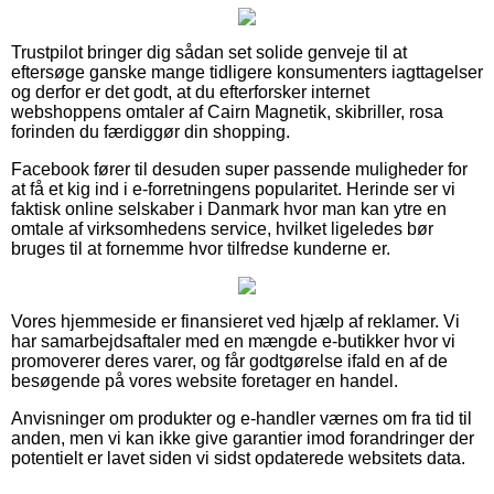
Trustpilot bringer dig sådan set solide genveje til at
eftersøge ganske mange tidligere konsumenters iagttagelser
og derfor er det godt, at du efterforsker internet
webshoppens omtaler af Cairn Magnetik, skibriller, rosa
forinden du færdiggør din shopping.
Facebook fører til desuden super passende muligheder for
at få et kig ind i e-forretningens popularitet. Herinde ser vi
faktisk online selskaber i Danmark hvor man kan ytre en
omtale af virksomhedens service, hvilket ligeledes bør
bruges til at fornemme hvor tilfredse kunderne er.
Vores hjemmeside er finansieret ved hjælp af reklamer. Vi
har samarbejdsaftaler med en mængde e-butikker hvor vi
promoverer deres varer, og får godtgørelse ifald en af de
besøgende på vores website foretager en handel.
Anvisninger om produkter og e-handler værnes om fra tid til
anden, men vi kan ikke give garantier imod forandringer der
potentielt er lavet siden vi sidst opdaterede websitets data.