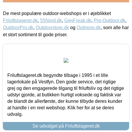
De mest populære outdoor-webshops er i øjeblikket
Friluftslageret.dk
,
55Nord.dk
,
GrejFreak.dk
,
Pro-Outdoor.dk
,
OutdoorPro.dk
,
Outdoorstore.dk
og
Outmore.dk
, som alle har
et stort sortiment til gode priser.
Friluftslageret.dk begyndte tilbage i 1995 i et lille
lagerlokale på Vestfyn. Den gode service, det rigtige
grej og den engagerede tilgang til friluftsliv og det rigtige
udstyr gjorde, at butikken hurtigt voksede og faktisk var
de blandt de allerførste, der kunne tilbyde deres kunder
at handle i en reel webshop. Klik her for at se deres
udvalg.
Se udvalget på Friluftslageret.dk