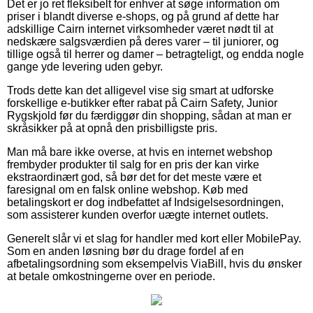
Det er jo ret fleksibelt for enhver at søge information om
priser i blandt diverse e-shops, og på grund af dette har
adskillige Cairn internet virksomheder været nødt til at
nedskære salgsværdien på deres varer – til juniorer, og
tillige også til herrer og damer – betragteligt, og endda nogle
gange yde levering uden gebyr.
Trods dette kan det alligevel vise sig smart at udforske
forskellige e-butikker efter rabat på Cairn Safety, Junior
Rygskjold før du færdiggør din shopping, sådan at man er
skråsikker på at opnå den prisbilligste pris.
Man må bare ikke overse, at hvis en internet webshop
frembyder produkter til salg for en pris der kan virke
ekstraordinært god, så bør det for det meste være et
faresignal om en falsk online webshop. Køb med
betalingskort er dog indbefattet af Indsigelsesordningen,
som assisterer kunden overfor uægte internet outlets.
Generelt slår vi et slag for handler med kort eller MobilePay.
Som en anden løsning bør du drage fordel af en
afbetalingsordning som eksempelvis ViaBill, hvis du ønsker
at betale omkostningerne over en periode.