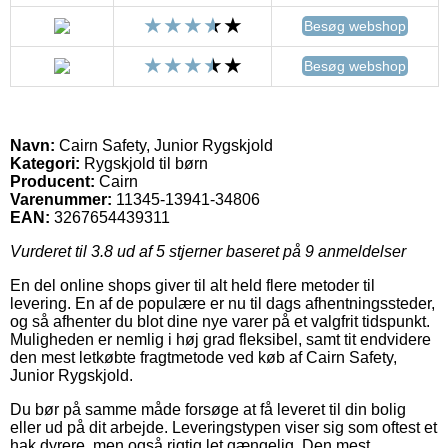
Besøg webshop
Besøg webshop
Navn:
Cairn Safety, Junior Rygskjold
Kategori:
Rygskjold til børn
Producent:
Cairn
Varenummer:
11345-13941-34806
EAN:
3267654439311
Vurderet til
3.8
ud af 5 stjerner baseret på
9
anmeldelser
En del online shops giver til alt held flere metoder til
levering. En af de populære er nu til dags afhentningssteder,
og så afhenter du blot dine nye varer på et valgfrit tidspunkt.
Muligheden er nemlig i høj grad fleksibel, samt tit endvidere
den mest letkøbte fragtmetode ved køb af Cairn Safety,
Junior Rygskjold.
Du bør på samme måde forsøge at få leveret til din bolig
eller ud på dit arbejde. Leveringstypen viser sig som oftest et
hak dyrere, men også rigtig let gængelig. Den mest