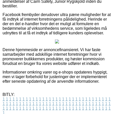
anmeldelser af Cairn Safety, Junior Rygskjold inden du
bestiller.
Facebook frembyder derudover ultra pæne muligheder for at
få indtryk af internet forretningens pålidelighed. Herinde er
der en del e-handler hvor det er muligt at formulere en
bedømmelse af virksomhedens service, som ligeledes må
udnyttes til at få et indtryk af tidligere kunders oplevelser.
Denne hjemmeside er annoncefinansieret. Vi har faste
samarbejder med adskillige internet forretninger hvor vi
promoverer butikkernes produkter, og høster kommission
forudsat en bruger fra vores website udfører et indkøb.
Informationer omkring varer og e-shops opdateres hyppigt,
men vi tager forbehold for justeringer der er implementeret
efter seneste opdatering af de anvendte informationer.
BITLY:
1
1
1
1
1
1
1
1
1
1
1
1
1
1
1
1
1
1
1
1
1
1
1
1
1
1
1
1
1
1
1
1
1
1
1
1
1
1
1
1
1
1
1
1
1
1
1
1
1
1
1
1
1
1
1
1
1
1
1
1
1
1
1
1
1
1
1
1
1
1
1
1
1
1
1
1
1
1
1
1
1
1
1
1
1
1
1
1
1
1
1
1
1
1
1
1
1
1
1
1