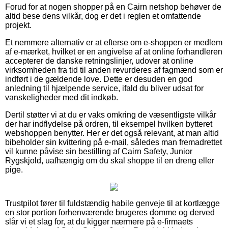
Forud for at nogen shopper på en Cairn netshop behøver de
altid bese dens vilkår, dog er det i reglen et omfattende
projekt.
Et nemmere alternativ er at efterse om e-shoppen er medlem
af e-mærket, hvilket er en angivelse af at online forhandleren
accepterer de danske retningslinjer, udover at online
virksomheden fra tid til anden revurderes af fagmænd som er
indført i de gældende love. Dette er desuden en god
anledning til hjælpende service, ifald du bliver udsat for
vanskeligheder med dit indkøb.
Dertil støtter vi at du er vaks omkring de væsentligste vilkår
der har indflydelse på ordren, til eksempel hvilken bytteret
webshoppen benytter. Her er det også relevant, at man altid
bibeholder sin kvittering på e-mail, således man fremadrettet
vil kunne påvise sin bestilling af Cairn Safety, Junior
Rygskjold, uafhængig om du skal shoppe til en dreng eller
pige.
Trustpilot fører til fuldstændig habile genveje til at kortlægge
en stor portion forhenværende brugeres domme og derved
slår vi et slag for, at du kigger nærmere på e-firmaets