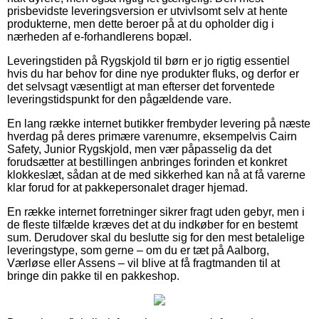
prisbevidste leveringsversion er utvivlsomt selv at hente
produkterne, men dette beroer på at du opholder dig i
nærheden af e-forhandlerens bopæl.
Leveringstiden på Rygskjold til børn er jo rigtig essentiel
hvis du har behov for dine nye produkter fluks, og derfor er
det selvsagt væsentligt at man efterser det forventede
leveringstidspunkt for den pågældende vare.
En lang række internet butikker frembyder levering på næste
hverdag på deres primære varenumre, eksempelvis Cairn
Safety, Junior Rygskjold, men vær påpasselig da det
forudsætter at bestillingen anbringes forinden et konkret
klokkeslæt, sådan at de med sikkerhed kan nå at få varerne
klar forud for at pakkepersonalet drager hjemad.
En række internet forretninger sikrer fragt uden gebyr, men i
de fleste tilfælde kræves det at du indkøber for en bestemt
sum. Derudover skal du beslutte sig for den mest betalelige
leveringstype, som gerne – om du er tæt på Aalborg,
Værløse eller Assens – vil blive at få fragtmanden til at
bringe din pakke til en pakkeshop.