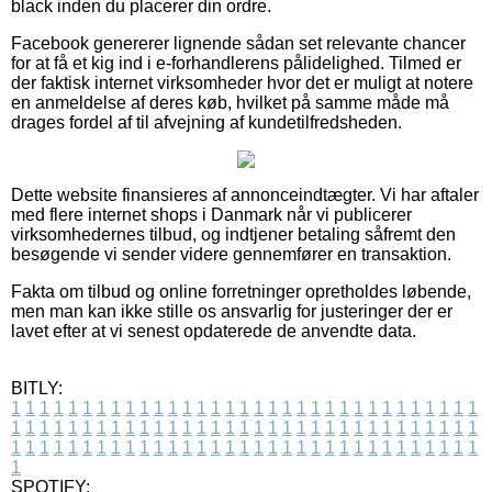
black inden du placerer din ordre.
Facebook genererer lignende sådan set relevante chancer
for at få et kig ind i e-forhandlerens pålidelighed. Tilmed er
der faktisk internet virksomheder hvor det er muligt at notere
en anmeldelse af deres køb, hvilket på samme måde må
drages fordel af til afvejning af kundetilfredsheden.
Dette website finansieres af annonceindtægter. Vi har aftaler
med flere internet shops i Danmark når vi publicerer
virksomhedernes tilbud, og indtjener betaling såfremt den
besøgende vi sender videre gennemfører en transaktion.
Fakta om tilbud og online forretninger opretholdes løbende,
men man kan ikke stille os ansvarlig for justeringer der er
lavet efter at vi senest opdaterede de anvendte data.
BITLY:
1
1
1
1
1
1
1
1
1
1
1
1
1
1
1
1
1
1
1
1
1
1
1
1
1
1
1
1
1
1
1
1
1
1
1
1
1
1
1
1
1
1
1
1
1
1
1
1
1
1
1
1
1
1
1
1
1
1
1
1
1
1
1
1
1
1
1
1
1
1
1
1
1
1
1
1
1
1
1
1
1
1
1
1
1
1
1
1
1
1
1
1
1
1
1
1
1
1
1
1
SPOTIFY: