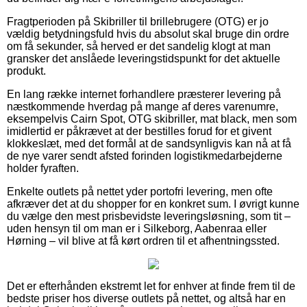
Fragtperioden på Skibriller til brillebrugere (OTG) er jo
vældig betydningsfuld hvis du absolut skal bruge din ordre
om få sekunder, så herved er det sandelig klogt at man
gransker det anslåede leveringstidspunkt for det aktuelle
produkt.
En lang række internet forhandlere præsterer levering på
næstkommende hverdag på mange af deres varenumre,
eksempelvis Cairn Spot, OTG skibriller, mat black, men som
imidlertid er påkrævet at der bestilles forud for et givent
klokkeslæt, med det formål at de sandsynligvis kan nå at få
de nye varer sendt afsted forinden logistikmedarbejderne
holder fyraften.
Enkelte outlets på nettet yder portofri levering, men ofte
afkræver det at du shopper for en konkret sum. I øvrigt kunne
du vælge den mest prisbevidste leveringsløsning, som tit –
uden hensyn til om man er i Silkeborg, Aabenraa eller
Hørning – vil blive at få kørt ordren til et afhentningssted.
Det er efterhånden ekstremt let for enhver at finde frem til de
bedste priser hos diverse outlets på nettet, og altså har en