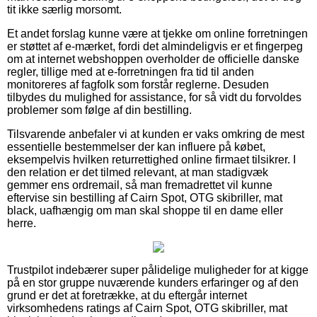
tit ikke særlig morsomt.
Et andet forslag kunne være at tjekke om online forretningen
er støttet af e-mærket, fordi det almindeligvis er et fingerpeg
om at internet webshoppen overholder de officielle danske
regler, tillige med at e-forretningen fra tid til anden
monitoreres af fagfolk som forstår reglerne. Desuden
tilbydes du mulighed for assistance, for så vidt du forvoldes
problemer som følge af din bestilling.
Tilsvarende anbefaler vi at kunden er vaks omkring de mest
essentielle bestemmelser der kan influere på købet,
eksempelvis hvilken returrettighed online firmaet tilsikrer. I
den relation er det tilmed relevant, at man stadigvæk
gemmer ens ordremail, så man fremadrettet vil kunne
eftervise sin bestilling af Cairn Spot, OTG skibriller, mat
black, uafhængig om man skal shoppe til en dame eller
herre.
Trustpilot indebærer super pålidelige muligheder for at kigge
på en stor gruppe nuværende kunders erfaringer og af den
grund er det at foretrække, at du eftergår internet
virksomhedens ratings af Cairn Spot, OTG skibriller, mat