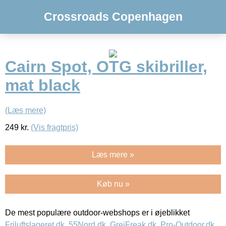
Crossroads Copenhagen
Cairn Spot, OTG skibriller,
mat black
(Læs mere)
249
kr.
(Vis fragtpris)
Læs mere »
Køb nu »
De mest populære outdoor-webshops er i øjeblikket
Friluftslageret.dk
,
55Nord.dk
,
GrejFreak.dk
,
Pro-Outdoor.dk
,