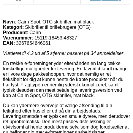
Navn:
Cairn Spot, OTG skibriller, mat black
Kategori:
Skibriller til brillebrugere (OTG)
Producent:
Cairn
Varenummer:
15119-18453-48327
EAN:
3267654646061
Vurderet til
4.2
ud af 5 stjerner baseret på
34
anmeldelser
En række e-forretninger yder efterhånden en lang række
forskellige muligheder for levering. En favorit iblandt mange
er i vore dage pakkeshoppen, hvor det nemlig er ret
fleksibelt for dig at kunne hente de købte produkter når du
har lyst. Fragttypen er nemlig yderst ukompliceret, samt
typisk desuden den mest betalelige leveringsversion ved
køb af Cairn Spot, OTG skibriller, mat black.
Du kan ydermere overveje at vælge afsending til din
lejlighed eller hus eller ud på din arbejdsplads.
Leveringsmetoden er typisk en smule dyrere, men derudover
ret uproblematisk. Den mest prisbevidste løsning er
utvivlsomt at hente produkterne selv, som dog forudsætter at
du befinder dig nær e-forretningens arbejdslager.