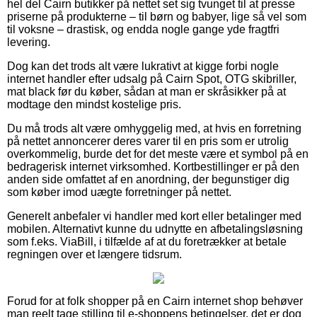
hel del Cairn butikker på nettet set sig tvunget til at presse
priserne på produkterne – til børn og babyer, lige så vel som
til voksne – drastisk, og endda nogle gange yde fragtfri
levering.
Dog kan det trods alt være lukrativt at kigge forbi nogle
internet handler efter udsalg på Cairn Spot, OTG skibriller,
mat black før du køber, sådan at man er skråsikker på at
modtage den mindst kostelige pris.
Du må trods alt være omhyggelig med, at hvis en forretning
på nettet annoncerer deres varer til en pris som er utrolig
overkommelig, burde det for det meste være et symbol på en
bedragerisk internet virksomhed. Kortbestillinger er på den
anden side omfattet af en anordning, der begunstiger dig
som køber imod uægte forretninger på nettet.
Generelt anbefaler vi handler med kort eller betalinger med
mobilen. Alternativt kunne du udnytte en afbetalingsløsning
som f.eks. ViaBill, i tilfælde af at du foretrækker at betale
regningen over et længere tidsrum.
Forud for at folk shopper på en Cairn internet shop behøver
man reelt tage stilling til e-shoppens betingelser, det er dog