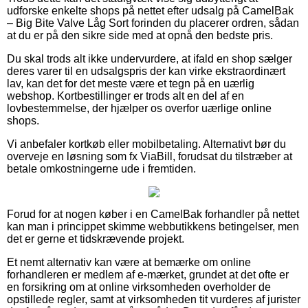
udforske enkelte shops på nettet efter udsalg på CamelBak
– Big Bite Valve Låg Sort forinden du placerer ordren, sådan
at du er på den sikre side med at opnå den bedste pris.
Du skal trods alt ikke undervurdere, at ifald en shop sælger
deres varer til en udsalgspris der kan virke ekstraordinært
lav, kan det for det meste være et tegn på en uærlig
webshop. Kortbestillinger er trods alt en del af en
lovbestemmelse, der hjælper os overfor uærlige online
shops.
Vi anbefaler kortkøb eller mobilbetaling. Alternativt bør du
overveje en løsning som fx ViaBill, forudsat du tilstræber at
betale omkostningerne ude i fremtiden.
Forud for at nogen køber i en CamelBak forhandler på nettet
kan man i princippet skimme webbutikkens betingelser, men
det er gerne et tidskrævende projekt.
Et nemt alternativ kan være at bemærke om online
forhandleren er medlem af e-mærket, grundet at det ofte er
en forsikring om at online virksomheden overholder de
opstillede regler, samt at virksomheden tit vurderes af jurister