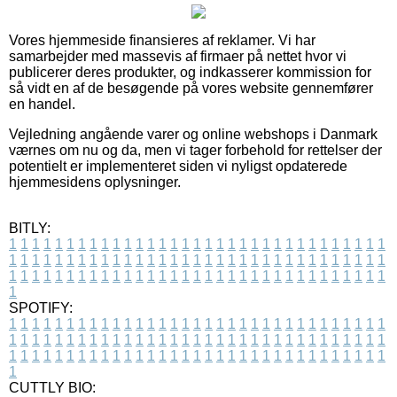
Vores hjemmeside finansieres af reklamer. Vi har
samarbejder med massevis af firmaer på nettet hvor vi
publicerer deres produkter, og indkasserer kommission for
så vidt en af de besøgende på vores website gennemfører
en handel.
Vejledning angående varer og online webshops i Danmark
værnes om nu og da, men vi tager forbehold for rettelser der
potentielt er implementeret siden vi nyligst opdaterede
hjemmesidens oplysninger.
BITLY:
1
1
1
1
1
1
1
1
1
1
1
1
1
1
1
1
1
1
1
1
1
1
1
1
1
1
1
1
1
1
1
1
1
1
1
1
1
1
1
1
1
1
1
1
1
1
1
1
1
1
1
1
1
1
1
1
1
1
1
1
1
1
1
1
1
1
1
1
1
1
1
1
1
1
1
1
1
1
1
1
1
1
1
1
1
1
1
1
1
1
1
1
1
1
1
1
1
1
1
1
SPOTIFY:
1
1
1
1
1
1
1
1
1
1
1
1
1
1
1
1
1
1
1
1
1
1
1
1
1
1
1
1
1
1
1
1
1
1
1
1
1
1
1
1
1
1
1
1
1
1
1
1
1
1
1
1
1
1
1
1
1
1
1
1
1
1
1
1
1
1
1
1
1
1
1
1
1
1
1
1
1
1
1
1
1
1
1
1
1
1
1
1
1
1
1
1
1
1
1
1
1
1
1
1
CUTTLY BIO: