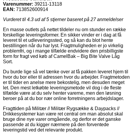
Varenummer:
39211-13118
EAN:
713852600914
Vurderet til
4.3
ud af 5 stjerner baseret på
27
anmeldelser
En masse outlets på nettet tildeler nu om stunder en række
forskellige leveringsformer. En sikker vinder er i dag at få
leveret til et udleveringssted, og så kan du blot hente
bestillingen når du har lyst. Fragtmuligheden er jo virkelig
problemfri, og i mange tilfælde endvidere den prisbilligste
form for fragt ved køb af CamelBak – Big Bite Valve Låg
Sort.
Du burde lige så vel tænke over at få pakken leveret hjem til
hvor du bor eller til adressen hvor du arbejder. Fragtmetoden
er til tider en anelse mere bekostelig, men desuden meget
let. Den mest letkøbte leveringsmetode vil dog i de fleste
tilfælde være at du selv henter varerne, men den løsning
beroer på at du bor nær online forretningens arbejdslager.
Fragttiden på Militær // Militær Rygsække & Daypacks //
Drikkesystemer kan være ret central om man absolut skal
bruge dine nye varer omgående, og derfor er det ganske
passende at du kigger nærmere på den forventede
leveringstid ved det relevante produkt.