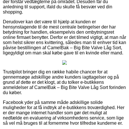
der forstår vedtægterne på området. Desuden får du
anledning til support, ifald du skulle få besvær ved din
shopping.
Derudover kan det være til hjælp at kunden er
hensynstagende til de mest centrale betingelser der har
betydning for handlen, eksempelvis den ombytningsret
online firmaet benytter. Derfor er det tilmed vigtigt, at man når
som helst sikrer ens kvittering, således man til enhver tid kan
påvise bestillingen af CamelBak – Big Bite Valve Låg Sort,
ligegyldigt om man skal købe gave til en kvinde eller mand.
Trustpilot bringer dig en række habile chancer for at
gennemsøge adskillige andre kunders iagttagelser og på
grund af dette er det klogt, at du tolker e-butikkens
anmeldelser af CamelBak – Big Bite Valve Låg Sort forinden
du køber.
Facebook yder på samme måde adskillige solide
muligheder for at få indtryk af e-butikkens troværdighed. Her
er der mange internet handler som gør det muligt at
nedfælde en evaluering af virksomhedens service, som lige
så vel må bruges til at fornemme hvor tilfredse kunderne er.