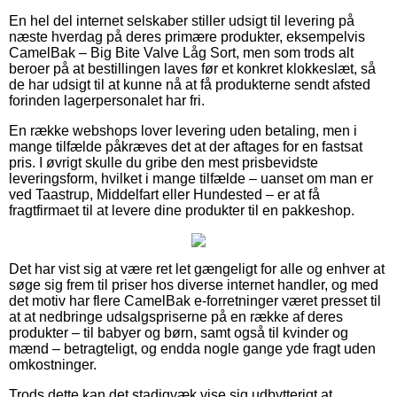
En hel del internet selskaber stiller udsigt til levering på
næste hverdag på deres primære produkter, eksempelvis
CamelBak – Big Bite Valve Låg Sort, men som trods alt
beroer på at bestillingen laves før et konkret klokkeslæt, så
de har udsigt til at kunne nå at få produkterne sendt afsted
forinden lagerpersonalet har fri.
En række webshops lover levering uden betaling, men i
mange tilfælde påkræves det at der aftages for en fastsat
pris. I øvrigt skulle du gribe den mest prisbevidste
leveringsform, hvilket i mange tilfælde – uanset om man er
ved Taastrup, Middelfart eller Hundested – er at få
fragtfirmaet til at levere dine produkter til en pakkeshop.
Det har vist sig at være ret let gængeligt for alle og enhver at
søge sig frem til priser hos diverse internet handler, og med
det motiv har flere CamelBak e-forretninger været presset til
at at nedbringe udsalgspriserne på en række af deres
produkter – til babyer og børn, samt også til kvinder og
mænd – betragteligt, og endda nogle gange yde fragt uden
omkostninger.
Trods dette kan det stadigvæk vise sig udbytterigt at