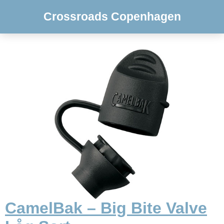
Crossroads Copenhagen
CamelBak – Big Bite Valve