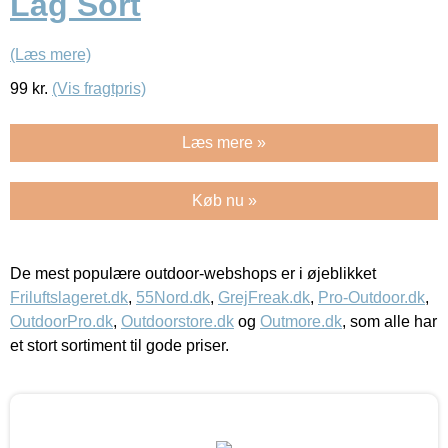
Låg Sort
(Læs mere)
99
kr.
(Vis fragtpris)
Læs mere »
Køb nu »
De mest populære outdoor-webshops er i øjeblikket
Friluftslageret.dk
,
55Nord.dk
,
GrejFreak.dk
,
Pro-Outdoor.dk
,
OutdoorPro.dk
,
Outdoorstore.dk
og
Outmore.dk
, som alle har
et stort sortiment til gode priser.