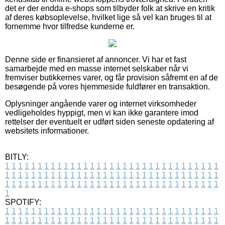
det er der endda e-shops som tilbyder folk at skrive en kritik
af deres købsoplevelse, hvilket lige så vel kan bruges til at
fornemme hvor tilfredse kunderne er.
Denne side er finansieret af annoncer. Vi har et fast
samarbejde med en masse internet selskaber når vi
fremviser butikkernes varer, og får provision såfremt en af de
besøgende på vores hjemmeside fuldfører en transaktion.
Oplysninger angående varer og internet virksomheder
vedligeholdes hyppigt, men vi kan ikke garantere imod
rettelser der eventuelt er udført siden seneste opdatering af
websitets informationer.
BITLY:
1
1
1
1
1
1
1
1
1
1
1
1
1
1
1
1
1
1
1
1
1
1
1
1
1
1
1
1
1
1
1
1
1
1
1
1
1
1
1
1
1
1
1
1
1
1
1
1
1
1
1
1
1
1
1
1
1
1
1
1
1
1
1
1
1
1
1
1
1
1
1
1
1
1
1
1
1
1
1
1
1
1
1
1
1
1
1
1
1
1
1
1
1
1
1
1
1
1
1
1
SPOTIFY:
1
1
1
1
1
1
1
1
1
1
1
1
1
1
1
1
1
1
1
1
1
1
1
1
1
1
1
1
1
1
1
1
1
1
1
1
1
1
1
1
1
1
1
1
1
1
1
1
1
1
1
1
1
1
1
1
1
1
1
1
1
1
1
1
1
1