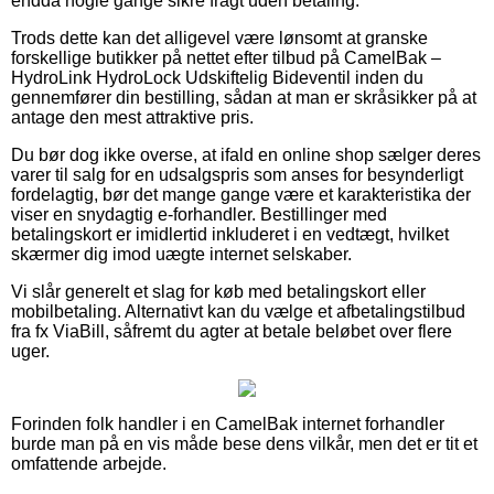
endda nogle gange sikre fragt uden betaling.
Trods dette kan det alligevel være lønsomt at granske
forskellige butikker på nettet efter tilbud på CamelBak –
HydroLink HydroLock Udskiftelig Bideventil inden du
gennemfører din bestilling, sådan at man er skråsikker på at
antage den mest attraktive pris.
Du bør dog ikke overse, at ifald en online shop sælger deres
varer til salg for en udsalgspris som anses for besynderligt
fordelagtig, bør det mange gange være et karakteristika der
viser en snydagtig e-forhandler. Bestillinger med
betalingskort er imidlertid inkluderet i en vedtægt, hvilket
skærmer dig imod uægte internet selskaber.
Vi slår generelt et slag for køb med betalingskort eller
mobilbetaling. Alternativt kan du vælge et afbetalingstilbud
fra fx ViaBill, såfremt du agter at betale beløbet over flere
uger.
Forinden folk handler i en CamelBak internet forhandler
burde man på en vis måde bese dens vilkår, men det er tit et
omfattende arbejde.