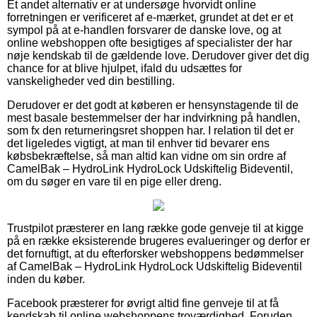
Et andet alternativ er at undersøge hvorvidt online
forretningen er verificeret af e-mærket, grundet at det er et
sympol på at e-handlen forsvarer de danske love, og at
online webshoppen ofte besigtiges af specialister der har
nøje kendskab til de gældende love. Derudover giver det dig
chance for at blive hjulpet, ifald du udsættes for
vanskeligheder ved din bestilling.
Derudover er det godt at køberen er hensynstagende til de
mest basale bestemmelser der har indvirkning på handlen,
som fx den returneringsret shoppen har. I relation til det er
det ligeledes vigtigt, at man til enhver tid bevarer ens
købsbekræftelse, så man altid kan vidne om sin ordre af
CamelBak – HydroLink HydroLock Udskiftelig Bideventil,
om du søger en vare til en pige eller dreng.
Trustpilot præsterer en lang række gode genveje til at kigge
på en række eksisterende brugeres evalueringer og derfor er
det fornuftigt, at du efterforsker webshoppens bedømmelser
af CamelBak – HydroLink HydroLock Udskiftelig Bideventil
inden du køber.
Facebook præsterer for øvrigt altid fine genveje til at få
kendskab til online webshoppens troværdighed. Foruden