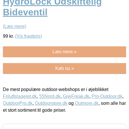
HydroLock Udskiftelig
Bideventil
(Læs mere)
99
kr.
(Vis fragtpris)
Læs mere »
Køb nu »
De mest populære outdoor-webshops er i øjeblikket
Friluftslageret.dk
,
55Nord.dk
,
GrejFreak.dk
,
Pro-Outdoor.dk
,
OutdoorPro.dk
,
Outdoorstore.dk
og
Outmore.dk
, som alle har
et stort sortiment til gode priser.