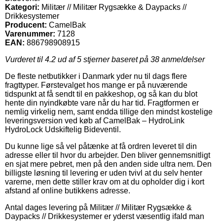
Kategori:
Militær // Militær Rygsække & Daypacks //
Drikkesystemer
Producent:
CamelBak
Varenummer:
7128
EAN:
886798908915
Vurderet til
4.2
ud af 5 stjerner baseret på
38
anmeldelser
De fleste netbutikker i Danmark yder nu til dags flere
fragttyper. Førstevalget hos mange er på nuværende
tidspunkt at få sendt til en pakkeshop, og så kan du blot
hente din nyindkøbte vare når du har tid. Fragtformen er
nemlig virkelig nem, samt endda tillige den mindst kostelige
leveringsversion ved køb af CamelBak – HydroLink
HydroLock Udskiftelig Bideventil.
Du kunne lige så vel påtænke at få ordren leveret til din
adresse eller til hvor du arbejder. Den bliver gennemsnitligt
en sjat mere pebret, men på den anden side ultra nem. Den
billigste løsning til levering er uden tvivl at du selv henter
varerne, men dette stiller krav om at du opholder dig i kort
afstand af online butikkens adresse.
Antal dages levering på Militær // Militær Rygsække &
Daypacks // Drikkesystemer er yderst væsentlig ifald man