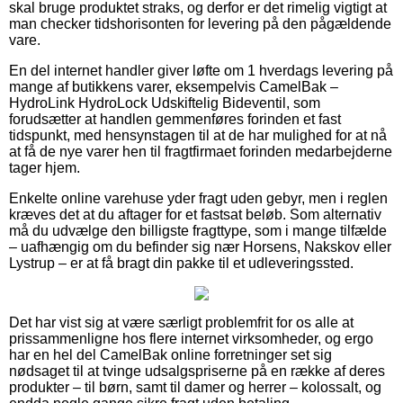
skal bruge produktet straks, og derfor er det rimelig vigtigt at
man checker tidshorisonten for levering på den pågældende
vare.
En del internet handler giver løfte om 1 hverdags levering på
mange af butikkens varer, eksempelvis CamelBak –
HydroLink HydroLock Udskiftelig Bideventil, som
forudsætter at handlen gemmenføres forinden et fast
tidspunkt, med hensynstagen til at de har mulighed for at nå
at få de nye varer hen til fragtfirmaet forinden medarbejderne
tager hjem.
Enkelte online varehuse yder fragt uden gebyr, men i reglen
kræves det at du aftager for et fastsat beløb. Som alternativ
må du udvælge den billigste fragttype, som i mange tilfælde
– uafhængig om du befinder sig nær Horsens, Nakskov eller
Lystrup – er at få bragt din pakke til et udleveringssted.
Det har vist sig at være særligt problemfrit for os alle at
prissammenligne hos flere internet virksomheder, og ergo
har en hel del CamelBak online forretninger set sig
nødsaget til at tvinge udsalgspriserne på en række af deres
produkter – til børn, samt til damer og herrer – kolossalt, og