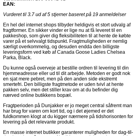
EAN:
Vurderet til
3.7
ud af 5 stjerner baseret på
19
anmeldelser
En hel del internet shops tilbyder heldigvis et stort udvalg af
fragtformer. En sikker vinder er lige nu at få leveret til en
pakkeshop, som giver dig fleksibiliteten til at hente de købte
varer på et selvvalgt tidspunkt. Fragtmuligheden er nemlig
særligt overkommelig, og desuden endda den billigste
leveringsform ved køb af Canada Goose Ladies Chelsea
Parka, Black.
Du kunne også overveje at bestille ordren til levering til din
hjemmeadresse eller ud til dit arbejde. Metoden er godt nok
en sjat mere pebret, men på den anden side ekstremt
smertefri. Den billigste fragtmetode er uden tvivl at hente
pakken selv, men det stiller krav om at du befinder dig
nærved online butikkens bopæl.
Fragtperioden på Dunjakker er jo meget central såfremt man
har brug for varen om kort tid, og i det øjemed er det
fuldkommen klogt at du kigger nærmere på tidshorisonten for
levering på det relevante produkt.
En masse internet butikker garanterer muligheden for dag-til-