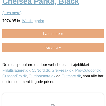
Chelsea Parka, Black
(Læs mere)
7074.95
kr.
(Vis fragtpris)
Læs mere »
Køb nu »
De mest populære outdoor-webshops er i øjeblikket
Friluftslageret.dk
,
55Nord.dk
,
GrejFreak.dk
,
Pro-Outdoor.dk
,
OutdoorPro.dk
,
Outdoorstore.dk
og
Outmore.dk
, som alle har
et stort sortiment til gode priser.