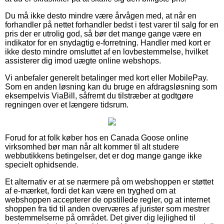
Du må ikke desto mindre være årvågen med, at når en
forhandler på nettet forhandler bedst i test varer til salg for en
pris der er utrolig god, så bør det mange gange være en
indikator for en snydagtig e-forretning. Handler med kort er
ikke desto mindre omsluttet af en lovbestemmelse, hvilket
assisterer dig imod uægte online webshops.
Vi anbefaler generelt betalinger med kort eller MobilePay.
Som en anden løsning kan du bruge en afdragsløsning som
eksempelvis ViaBill, såfremt du tilstræber at godtgøre
regningen over et længere tidsrum.
Forud for at folk køber hos en Canada Goose online
virksomhed bør man når alt kommer til alt studere
webbutikkens betingelser, det er dog mange gange ikke
specielt ophidsende.
Et alternativ er at se nærmere på om webshoppen er støttet
af e-mærket, fordi det kan være en tryghed om at
webshoppen accepterer de opstillede regler, og at internet
shoppen fra tid til anden overværes af jurister som mestrer
bestemmelserne på området. Det giver dig lejlighed til