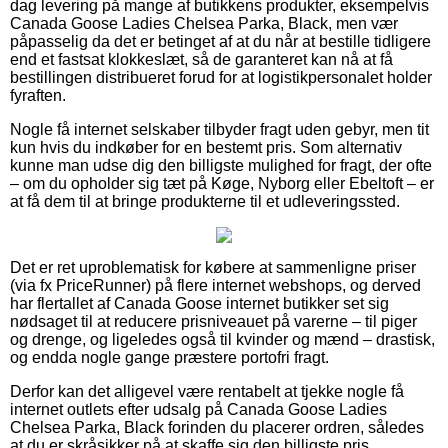
dag levering på mange af butikkens produkter, eksempelvis
Canada Goose Ladies Chelsea Parka, Black, men vær
påpasselig da det er betinget af at du når at bestille tidligere
end et fastsat klokkeslæt, så de garanteret kan nå at få
bestillingen distribueret forud for at logistikpersonalet holder
fyraften.
Nogle få internet selskaber tilbyder fragt uden gebyr, men tit
kun hvis du indkøber for en bestemt pris. Som alternativ
kunne man udse dig den billigste mulighed for fragt, der ofte
– om du opholder sig tæt på Køge, Nyborg eller Ebeltoft – er
at få dem til at bringe produkterne til et udleveringssted.
Det er ret uproblematisk for købere at sammenligne priser
(via fx PriceRunner) på flere internet webshops, og derved
har flertallet af Canada Goose internet butikker set sig
nødsaget til at reducere prisniveauet på varerne – til piger
og drenge, og ligeledes også til kvinder og mænd – drastisk,
og endda nogle gange præstere portofri fragt.
Derfor kan det alligevel være rentabelt at tjekke nogle få
internet outlets efter udsalg på Canada Goose Ladies
Chelsea Parka, Black forinden du placerer ordren, således
at du er skråsikker på at skaffe sig den billigste pris.