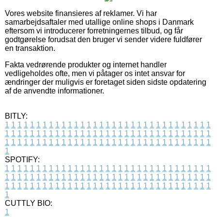
Vores website finansieres af reklamer. Vi har
samarbejdsaftaler med utallige online shops i Danmark
eftersom vi introducerer forretningernes tilbud, og får
godtgørelse forudsat den bruger vi sender videre fuldfører
en transaktion.
Fakta vedrørende produkter og internet handler
vedligeholdes ofte, men vi påtager os intet ansvar for
ændringer der muligvis er foretaget siden sidste opdatering
af de anvendte informationer.
BITLY:
1
1
1
1
1
1
1
1
1
1
1
1
1
1
1
1
1
1
1
1
1
1
1
1
1
1
1
1
1
1
1
1
1
1
1
1
1
1
1
1
1
1
1
1
1
1
1
1
1
1
1
1
1
1
1
1
1
1
1
1
1
1
1
1
1
1
1
1
1
1
1
1
1
1
1
1
1
1
1
1
1
1
1
1
1
1
1
1
1
1
1
1
1
1
1
1
1
1
1
1
SPOTIFY:
1
1
1
1
1
1
1
1
1
1
1
1
1
1
1
1
1
1
1
1
1
1
1
1
1
1
1
1
1
1
1
1
1
1
1
1
1
1
1
1
1
1
1
1
1
1
1
1
1
1
1
1
1
1
1
1
1
1
1
1
1
1
1
1
1
1
1
1
1
1
1
1
1
1
1
1
1
1
1
1
1
1
1
1
1
1
1
1
1
1
1
1
1
1
1
1
1
1
1
1
CUTTLY BIO:
1