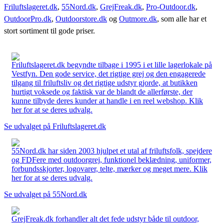
Friluftslageret.dk
,
55Nord.dk
,
GrejFreak.dk
,
Pro-Outdoor.dk
,
OutdoorPro.dk
,
Outdoorstore.dk
og
Outmore.dk
, som alle har et
stort sortiment til gode priser.
Friluftslageret.dk begyndte tilbage i 1995 i et lille lagerlokale på
Vestfyn. Den gode service, det rigtige grej og den engagerede
tilgang til friluftsliv og det rigtige udstyr gjorde, at butikken
hurtigt voksede og faktisk var de blandt de allerførste, der
kunne tilbyde deres kunder at handle i en reel webshop. Klik
her for at se deres udvalg.
Se udvalget på Friluftslageret.dk
55Nord.dk har siden 2003 hjulpet et utal af friluftsfolk, spejdere
og FDFere med outdoorgrej, funktionel beklædning, uniformer,
forbundsskjorter, logovarer, telte, mærker og meget mere. Klik
her for at se deres udvalg.
Se udvalget på 55Nord.dk
GrejFreak.dk forhandler alt det fede udstyr både til outdoor,