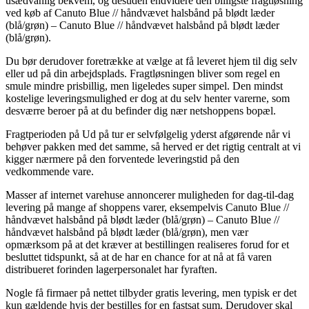
usædvanlig bekvem, og desuden endvidere den billigste fragtløsning
ved køb af Canuto Blue // håndvævet halsbånd på blødt læder
(blå/grøn) – Canuto Blue // håndvævet halsbånd på blødt læder
(blå/grøn).
Du bør derudover foretrække at vælge at få leveret hjem til dig selv
eller ud på din arbejdsplads. Fragtløsningen bliver som regel en
smule mindre prisbillig, men ligeledes super simpel. Den mindst
kostelige leveringsmulighed er dog at du selv henter varerne, som
desværre beroer på at du befinder dig nær netshoppens bopæl.
Fragtperioden på Ud på tur er selvfølgelig yderst afgørende når vi
behøver pakken med det samme, så herved er det rigtig centralt at vi
kigger nærmere på den forventede leveringstid på den
vedkommende vare.
Masser af internet varehuse annoncerer muligheden for dag-til-dag
levering på mange af shoppens varer, eksempelvis Canuto Blue //
håndvævet halsbånd på blødt læder (blå/grøn) – Canuto Blue //
håndvævet halsbånd på blødt læder (blå/grøn), men vær
opmærksom på at det kræver at bestillingen realiseres forud for et
besluttet tidspunkt, så at de har en chance for at nå at få varen
distribueret forinden lagerpersonalet har fyraften.
Nogle få firmaer på nettet tilbyder gratis levering, men typisk er det
kun gældende hvis der bestilles for en fastsat sum. Derudover skal