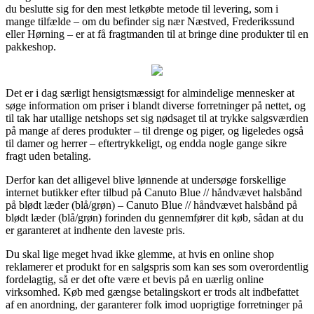
du beslutte sig for den mest letkøbte metode til levering, som i
mange tilfælde – om du befinder sig nær Næstved, Frederikssund
eller Hørning – er at få fragtmanden til at bringe dine produkter til en
pakkeshop.
Det er i dag særligt hensigtsmæssigt for almindelige mennesker at
søge information om priser i blandt diverse forretninger på nettet, og
til tak har utallige netshops set sig nødsaget til at trykke salgsværdien
på mange af deres produkter – til drenge og piger, og ligeledes også
til damer og herrer – eftertrykkeligt, og endda nogle gange sikre
fragt uden betaling.
Derfor kan det alligevel blive lønnende at undersøge forskellige
internet butikker efter tilbud på Canuto Blue // håndvævet halsbånd
på blødt læder (blå/grøn) – Canuto Blue // håndvævet halsbånd på
blødt læder (blå/grøn) forinden du gennemfører dit køb, sådan at du
er garanteret at indhente den laveste pris.
Du skal lige meget hvad ikke glemme, at hvis en online shop
reklamerer et produkt for en salgspris som kan ses som overordentlig
fordelagtig, så er det ofte være et bevis på en uærlig online
virksomhed. Køb med gængse betalingskort er trods alt indbefattet
af en anordning, der garanterer folk imod uoprigtige forretninger på