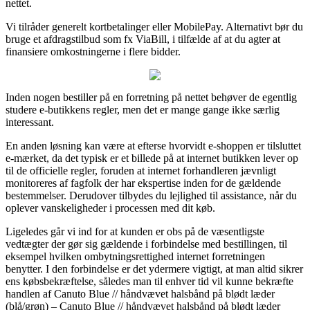
nettet.
Vi tilråder generelt kortbetalinger eller MobilePay. Alternativt bør du
bruge et afdragstilbud som fx ViaBill, i tilfælde af at du agter at
finansiere omkostningerne i flere bidder.
Inden nogen bestiller på en forretning på nettet behøver de egentlig
studere e-butikkens regler, men det er mange gange ikke særlig
interessant.
En anden løsning kan være at efterse hvorvidt e-shoppen er tilsluttet
e-mærket, da det typisk er et billede på at internet butikken lever op
til de officielle regler, foruden at internet forhandleren jævnligt
monitoreres af fagfolk der har ekspertise inden for de gældende
bestemmelser. Derudover tilbydes du lejlighed til assistance, når du
oplever vanskeligheder i processen med dit køb.
Ligeledes går vi ind for at kunden er obs på de væsentligste
vedtægter der gør sig gældende i forbindelse med bestillingen, til
eksempel hvilken ombytningsrettighed internet forretningen
benytter. I den forbindelse er det ydermere vigtigt, at man altid sikrer
ens købsbekræftelse, således man til enhver tid vil kunne bekræfte
handlen af Canuto Blue // håndvævet halsbånd på blødt læder
(blå/grøn) – Canuto Blue // håndvævet halsbånd på blødt læder