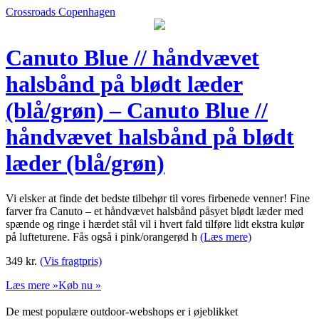
Crossroads Copenhagen
Canuto Blue // håndvævet
halsbånd på blødt læder
(blå/grøn) – Canuto Blue //
håndvævet halsbånd på blødt
læder (blå/grøn)
Vi elsker at finde det bedste tilbehør til vores firbenede venner! Fine
farver fra Canuto – et håndvævet halsbånd påsyet blødt læder med
spænde og ringe i hærdet stål vil i hvert fald tilføre lidt ekstra kulør
på lufteturene. Fås også i pink/orangerød h
(Læs mere)
349
kr.
(Vis fragtpris)
Læs mere »
Køb nu »
De mest populære outdoor-webshops er i øjeblikket