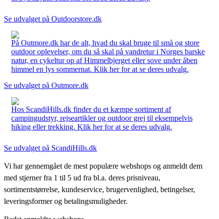
Se udvalget på Outdoorstore.dk
På Outmore.dk har de alt, hvad du skal bruge til små og store
outdoor oplevelser, om du så skal på vandretur i Norges barske
natur, en cykeltur op af Himmelbjerget eller sove under åben
himmel en lys sommernat. Klik her for at se deres udvalg.
Se udvalget på Outmore.dk
Hos ScandiHills.dk finder du et kæmpe sortiment af
campingudstyr, rejseartikler og outdoor grej til eksempelvis
hiking eller trekking. Klik her for at se deres udvalg.
Se udvalget på ScandiHills.dk
Vi har gennemgået de mest populære webshops og anmeldt dem
med stjerner fra 1 til 5 ud fra bl.a. deres prisniveau,
sortimentstørrelse, kundeservice, brugervenlighed, betingelser,
leveringsformer og betalingsmuligheder.