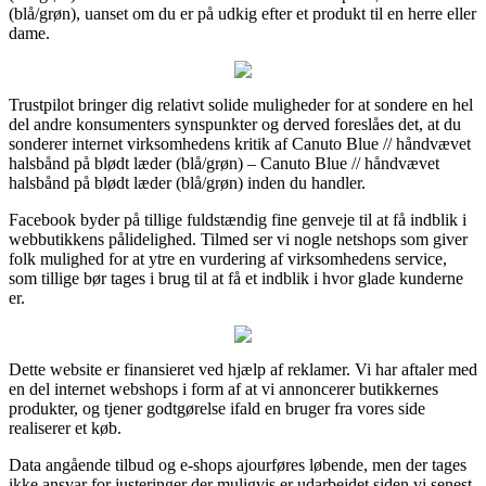
(blå/grøn), uanset om du er på udkig efter et produkt til en herre eller
dame.
Trustpilot bringer dig relativt solide muligheder for at sondere en hel
del andre konsumenters synspunkter og derved foreslåes det, at du
sonderer internet virksomhedens kritik af Canuto Blue // håndvævet
halsbånd på blødt læder (blå/grøn) – Canuto Blue // håndvævet
halsbånd på blødt læder (blå/grøn) inden du handler.
Facebook byder på tillige fuldstændig fine genveje til at få indblik i
webbutikkens pålidelighed. Tilmed ser vi nogle netshops som giver
folk mulighed for at ytre en vurdering af virksomhedens service,
som tillige bør tages i brug til at få et indblik i hvor glade kunderne
er.
Dette website er finansieret ved hjælp af reklamer. Vi har aftaler med
en del internet webshops i form af at vi annoncerer butikkernes
produkter, og tjener godtgørelse ifald en bruger fra vores side
realiserer et køb.
Data angående tilbud og e-shops ajourføres løbende, men der tages
ikke ansvar for justeringer der muligvis er udarbejdet siden vi senest