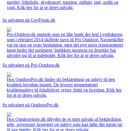
spejder, friluftsliv, skydesport, træning, militær, jagt, politi og
vagt. Klik her for at se deres udvalg.
Se udvalget på GrejFreak.dk
Pro-Outdoor.dk startede som en lille butik der hed Lystfiskeren,
som i efteråret 2014 skiftede navn til Pro Outdoor. Navneskiftet
var en stor og svær beslutning, men det nye navn repræsenterer
langt bedre det sortiment, butikken igennem en årrække har
udvidet sig til at indeholde. Klik her for at se deres udvalg.
Se udvalget på Pro-Outdoor.dk
Hos OutdoorPro.dk finder du beklædning og udstyr til den
kvalitets bevidste bruger. De leverer gennemtestet
kvalitetsudstyr til friluftslivet, rejser, fritid og hverdag. Klik her
for at se deres udvalg.
Se udvalget på OutdoorPro.dk
Hos Outdoorstore.dk tilbyder de et stort udvalg af beklædning,
telte, soveposer, kogegrej og udstyr som kan løfte din næste tur
til nye højder. Klik her for at se deres udvalg.