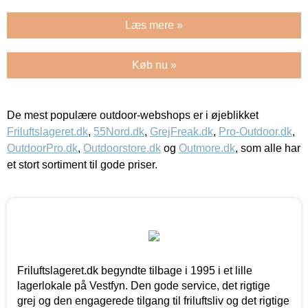
Læs mere »
Køb nu »
De mest populære outdoor-webshops er i øjeblikket
Friluftslageret.dk
,
55Nord.dk
,
GrejFreak.dk
,
Pro-Outdoor.dk
,
OutdoorPro.dk
,
Outdoorstore.dk
og
Outmore.dk
, som alle har
et stort sortiment til gode priser.
Friluftslageret.dk begyndte tilbage i 1995 i et lille
lagerlokale på Vestfyn. Den gode service, det rigtige
grej og den engagerede tilgang til friluftsliv og det rigtige