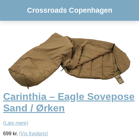
Crossroads Copenhagen
Carinthia – Eagle Sovepose
Sand / Ørken
(Læs mere)
699
kr.
(Vis fragtpris)