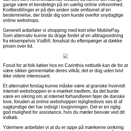
gange være et kendetegn på en uærlig online virksomhed.
Kortbestillinger er på den anden side omfavnet af en
bestemmelse, der bistår dig som kunde overfor snydagtige
online webshops.
Generelt anbefaler vi shopping med kort eller MobilePay.
Som alternativ kunne du drage fordel af en afdragsordning
fra eksempelvis ViaBill, forudsat du efterspørger at dække
prisen over tid.
Forud for at folk køber hos en Carinthia netbutik kan de for at
være sikker gennemløbe deres vilkår, det er dog uden tvivl
ikke videre interessant.
Et alternativt forslag kunne måske være at granske hvorvidt
internet webshoppen er e-mærket medlem, da det burde
være en sikring om at internet forhandleren føjer de danske
love, foruden at online webshoppen lejlighedsvis ses til af
sagkyndige der har indsigt i lovgivningen. Det er en rigtig
god mulighed for assistance, hvis du møder besvær ved dit
indkøb.
Ydermere anbefaler vi at du er oppe på mærkerne omkring