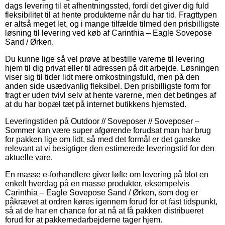
dags levering til et afhentningssted, fordi det giver dig fuld
fleksibilitet til at hente produkterne når du har tid. Fragttypen
er altså meget let, og i mange tilfælde tilmed den prisbilligste
løsning til levering ved køb af Carinthia – Eagle Sovepose
Sand / Ørken.
Du kunne lige så vel prøve at bestille varerne til levering
hjem til dig privat eller til adressen på dit arbejde. Løsningen
viser sig til tider lidt mere omkostningsfuld, men på den
anden side usædvanlig fleksibel. Den prisbilligste form for
fragt er uden tvivl selv at hente varerne, men det betinges af
at du har bopæl tæt på internet butikkens hjemsted.
Leveringstiden på Outdoor // Soveposer // Soveposer –
Sommer kan være super afgørende forudsat man har brug
for pakken lige om lidt, så med det formål er det ganske
relevant at vi besigtiger den estimerede leveringstid for den
aktuelle vare.
En masse e-forhandlere giver løfte om levering på blot en
enkelt hverdag på en masse produkter, eksempelvis
Carinthia – Eagle Sovepose Sand / Ørken, som dog er
påkrævet at ordren køres igennem forud for et fast tidspunkt,
så at de har en chance for at nå at få pakken distribueret
forud for at pakkemedarbejderne tager hjem.