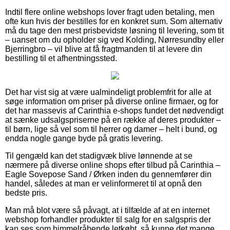
Indtil flere online webshops lover fragt uden betaling, men
ofte kun hvis der bestilles for en konkret sum. Som alternativ
må du tage den mest prisbevidste løsning til levering, som tit
– uanset om du opholder sig ved Kolding, Nørresundby eller
Bjerringbro – vil blive at få fragtmanden til at levere din
bestilling til et afhentningssted.
Det har vist sig at være ualmindeligt problemfrit for alle at
søge information om priser på diverse online firmaer, og for
det har massevis af Carinthia e-shops fundet det nødvendigt
at sænke udsalgspriserne på en række af deres produkter –
til børn, lige så vel som til herrer og damer – helt i bund, og
endda nogle gange byde på gratis levering.
Til gengæld kan det stadigvæk blive lønnende at se
nærmere på diverse online shops efter tilbud på Carinthia –
Eagle Sovepose Sand / Ørken inden du gennemfører din
handel, således at man er velinformeret til at opnå den
bedste pris.
Man må blot være så påvagt, at i tilfælde af at en internet
webshop forhandler produkter til salg for en salgspris der
kan ses som himmelråbende letkøbt, så kunne det mange