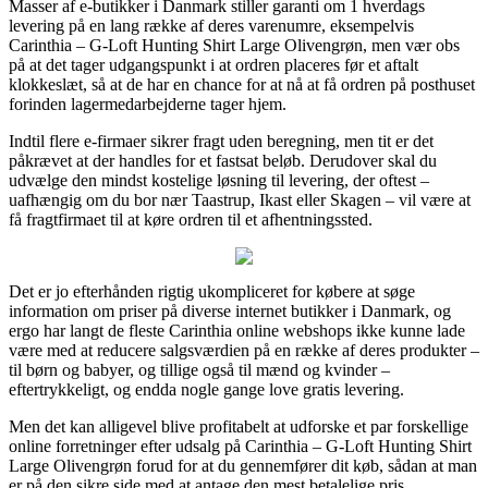
Masser af e-butikker i Danmark stiller garanti om 1 hverdags
levering på en lang række af deres varenumre, eksempelvis
Carinthia – G-Loft Hunting Shirt Large Olivengrøn, men vær obs
på at det tager udgangspunkt i at ordren placeres før et aftalt
klokkeslæt, så at de har en chance for at nå at få ordren på posthuset
forinden lagermedarbejderne tager hjem.
Indtil flere e-firmaer sikrer fragt uden beregning, men tit er det
påkrævet at der handles for et fastsat beløb. Derudover skal du
udvælge den mindst kostelige løsning til levering, der oftest –
uafhængig om du bor nær Taastrup, Ikast eller Skagen – vil være at
få fragtfirmaet til at køre ordren til et afhentningssted.
Det er jo efterhånden rigtig ukompliceret for købere at søge
information om priser på diverse internet butikker i Danmark, og
ergo har langt de fleste Carinthia online webshops ikke kunne lade
være med at reducere salgsværdien på en række af deres produkter –
til børn og babyer, og tillige også til mænd og kvinder –
eftertrykkeligt, og endda nogle gange love gratis levering.
Men det kan alligevel blive profitabelt at udforske et par forskellige
online forretninger efter udsalg på Carinthia – G-Loft Hunting Shirt
Large Olivengrøn forud for at du gennemfører dit køb, sådan at man
er på den sikre side med at antage den mest betalelige pris.