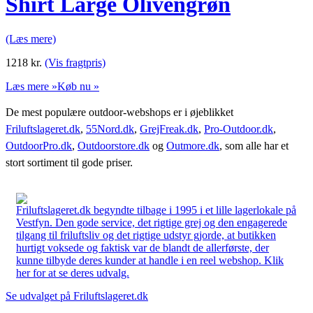
Shirt Large Olivengrøn
(Læs mere)
1218
kr.
(Vis fragtpris)
Læs mere »
Køb nu »
De mest populære outdoor-webshops er i øjeblikket
Friluftslageret.dk
,
55Nord.dk
,
GrejFreak.dk
,
Pro-Outdoor.dk
,
OutdoorPro.dk
,
Outdoorstore.dk
og
Outmore.dk
, som alle har et
stort sortiment til gode priser.
Friluftslageret.dk begyndte tilbage i 1995 i et lille lagerlokale på
Vestfyn. Den gode service, det rigtige grej og den engagerede
tilgang til friluftsliv og det rigtige udstyr gjorde, at butikken
hurtigt voksede og faktisk var de blandt de allerførste, der
kunne tilbyde deres kunder at handle i en reel webshop. Klik
her for at se deres udvalg.
Se udvalget på Friluftslageret.dk