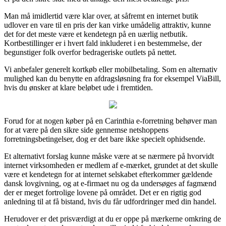
Man må imidlertid være klar over, at såfremt en internet butik
udlover en vare til en pris der kan virke umådelig attraktiv, kunne
det for det meste være et kendetegn på en uærlig netbutik.
Kortbestillinger er i hvert fald inkluderet i en bestemmelse, der
begunstiger folk overfor bedrageriske outlets på nettet.
Vi anbefaler generelt kortkøb eller mobilbetaling. Som en alternativ
mulighed kan du benytte en afdragsløsning fra for eksempel ViaBill,
hvis du ønsker at klare beløbet ude i fremtiden.
Forud for at nogen køber på en Carinthia e-forretning behøver man
for at være på den sikre side gennemse netshoppens
forretningsbetingelser, dog er det bare ikke specielt ophidsende.
Et alternativt forslag kunne måske være at se nærmere på hvorvidt
internet virksomheden er medlem af e-mærket, grundet at det skulle
være et kendetegn for at internet selskabet efterkommer gældende
dansk lovgivning, og at e-firmaet nu og da undersøges af fagmænd
der er meget fortrolige lovene på området. Det er en rigtig god
anledning til at få bistand, hvis du får udfordringer med din handel.
Herudover er det prisværdigt at du er oppe på mærkerne omkring de