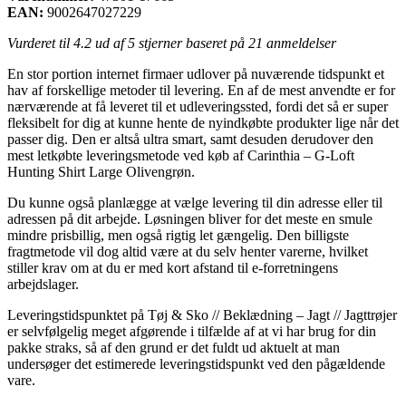
EAN:
9002647027229
Vurderet til
4.2
ud af 5 stjerner baseret på
21
anmeldelser
En stor portion internet firmaer udlover på nuværende tidspunkt et
hav af forskellige metoder til levering. En af de mest anvendte er for
nærværende at få leveret til et udleveringssted, fordi det så er super
fleksibelt for dig at kunne hente de nyindkøbte produkter lige når det
passer dig. Den er altså ultra smart, samt desuden derudover den
mest letkøbte leveringsmetode ved køb af Carinthia – G-Loft
Hunting Shirt Large Olivengrøn.
Du kunne også planlægge at vælge levering til din adresse eller til
adressen på dit arbejde. Løsningen bliver for det meste en smule
mindre prisbillig, men også rigtig let gængelig. Den billigste
fragtmetode vil dog altid være at du selv henter varerne, hvilket
stiller krav om at du er med kort afstand til e-forretningens
arbejdslager.
Leveringstidspunktet på Tøj & Sko // Beklædning – Jagt // Jagttrøjer
er selvfølgelig meget afgørende i tilfælde af at vi har brug for din
pakke straks, så af den grund er det fuldt ud aktuelt at man
undersøger det estimerede leveringstidspunkt ved den pågældende
vare.