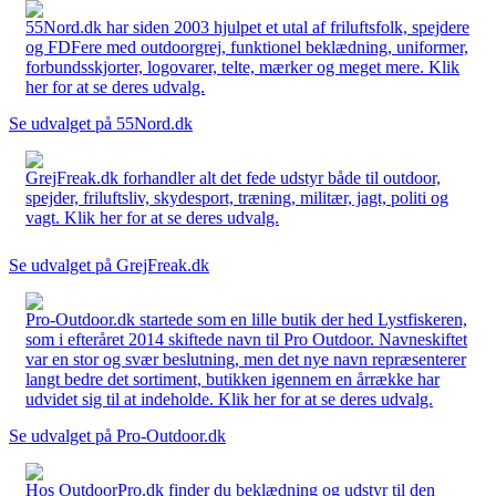
55Nord.dk har siden 2003 hjulpet et utal af friluftsfolk, spejdere
og FDFere med outdoorgrej, funktionel beklædning, uniformer,
forbundsskjorter, logovarer, telte, mærker og meget mere. Klik
her for at se deres udvalg.
Se udvalget på 55Nord.dk
GrejFreak.dk forhandler alt det fede udstyr både til outdoor,
spejder, friluftsliv, skydesport, træning, militær, jagt, politi og
vagt. Klik her for at se deres udvalg.
Se udvalget på GrejFreak.dk
Pro-Outdoor.dk startede som en lille butik der hed Lystfiskeren,
som i efteråret 2014 skiftede navn til Pro Outdoor. Navneskiftet
var en stor og svær beslutning, men det nye navn repræsenterer
langt bedre det sortiment, butikken igennem en årrække har
udvidet sig til at indeholde. Klik her for at se deres udvalg.
Se udvalget på Pro-Outdoor.dk
Hos OutdoorPro.dk finder du beklædning og udstyr til den