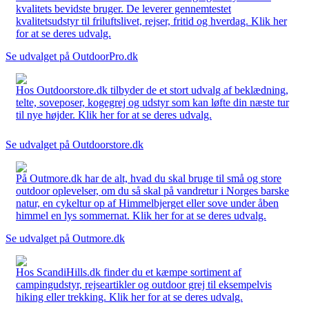
kvalitets bevidste bruger. De leverer gennemtestet
kvalitetsudstyr til friluftslivet, rejser, fritid og hverdag. Klik her
for at se deres udvalg.
Se udvalget på OutdoorPro.dk
Hos Outdoorstore.dk tilbyder de et stort udvalg af beklædning,
telte, soveposer, kogegrej og udstyr som kan løfte din næste tur
til nye højder. Klik her for at se deres udvalg.
Se udvalget på Outdoorstore.dk
På Outmore.dk har de alt, hvad du skal bruge til små og store
outdoor oplevelser, om du så skal på vandretur i Norges barske
natur, en cykeltur op af Himmelbjerget eller sove under åben
himmel en lys sommernat. Klik her for at se deres udvalg.
Se udvalget på Outmore.dk
Hos ScandiHills.dk finder du et kæmpe sortiment af
campingudstyr, rejseartikler og outdoor grej til eksempelvis
hiking eller trekking. Klik her for at se deres udvalg.