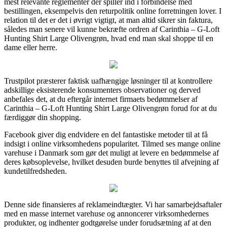
mest relevante reglementer der spiller ind i forbindelse med
bestillingen, eksempelvis den returpolitik online forretningen lover. I
relation til det er det i øvrigt vigtigt, at man altid sikrer sin faktura,
således man senere vil kunne bekræfte ordren af Carinthia – G-Loft
Hunting Shirt Large Olivengrøn, hvad end man skal shoppe til en
dame eller herre.
Trustpilot præsterer faktisk uafhængige løsninger til at kontrollere
adskillige eksisterende konsumenters observationer og derved
anbefales det, at du eftergår internet firmaets bedømmelser af
Carinthia – G-Loft Hunting Shirt Large Olivengrøn forud for at du
færdiggør din shopping.
Facebook giver dig endvidere en del fantastiske metoder til at få
indsigt i online virksomhedens popularitet. Tilmed ses mange online
varehuse i Danmark som gør det muligt at levere en bedømmelse af
deres købsoplevelse, hvilket desuden burde benyttes til afvejning af
kundetilfredsheden.
Denne side finansieres af reklameindtægter. Vi har samarbejdsaftaler
med en masse internet varehuse og annoncerer virksomhedernes
produkter, og indhenter godtgørelse under forudsætning af at den