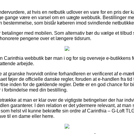
ndervurdere, at hvis en netbutik udlover en vare for en pris der
nge gange være en varsel om en uægte webbutik. Bestillinger me
en bestemmelse, som bistår køberen imod svindlende netbutikke
r betalinger med mobilen. Som alternativ bør du vælge et tilbud s
at honorere pengene over et længere tidsrum.
 en Carinthia webbutik bør man i og for sig overveje e-butikkens f
fattende arbejde.
t granske hvorvidt online forhandleren er verificeret af e-mærket
aet føjer de officielle danske regler, foruden at e-handlen fra tid
tise inden for de gældende regler. Dette er en god chance for b
i forbindelse med din bestilling.
retrække at man er klar over de vigtigste betingelser der har indv
ndlen garanterer. I den relation er det ydermere relevant, at man
 som helst vil kunne bekræfte sin ordre af Carinthia – G-Loft TL
e til en dame eller herre.