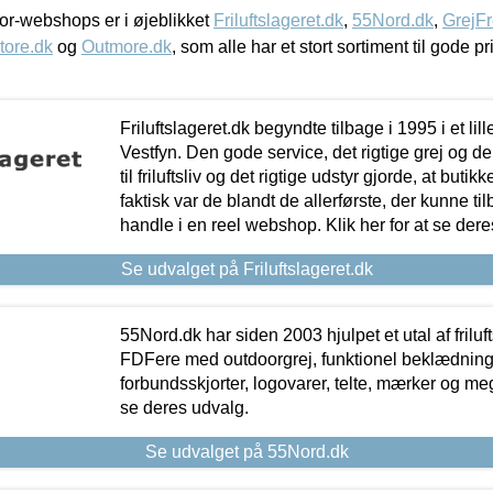
r-webshops er i øjeblikket
Friluftslageret.dk
,
55Nord.dk
,
GrejFr
tore.dk
og
Outmore.dk
, som alle har et stort sortiment til gode pr
Friluftslageret.dk begyndte tilbage i 1995 i et lil
Vestfyn. Den gode service, det rigtige grej og 
til friluftsliv og det rigtige udstyr gjorde, at buti
faktisk var de blandt de allerførste, der kunne ti
handle i en reel webshop. Klik her for at se dere
Se udvalget på Friluftslageret.dk
55Nord.dk har siden 2003 hjulpet et utal af friluf
FDFere med outdoorgrej, funktionel beklædning,
forbundsskjorter, logovarer, telte, mærker og meg
se deres udvalg.
Se udvalget på 55Nord.dk