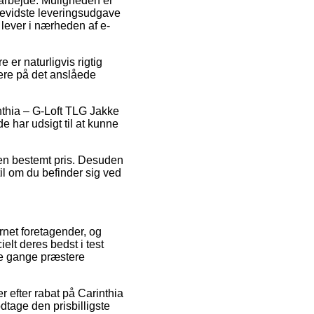
 arbejde. Muligheden er
bevidste leveringsudgave
 lever i nærheden af e-
er naturligvis rigtig
mere på det anslåede
thia – G-Loft TLG Jakke
de har udsigt til at kunne
r en bestemt pris. Desuden
l om du befinder sig ved
ernet foretagender, og
elt deres bedst i test
gle gange præstere
er efter rabat på Carinthia
dtage den prisbilligste