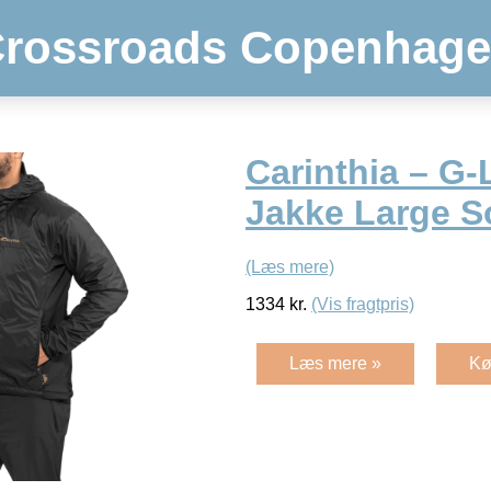
rossroads Copenhag
Carinthia – G-
Jakke Large S
(Læs mere)
1334
kr.
(Vis fragtpris)
Læs mere »
Kø