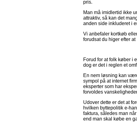
pris.
Man må imidlertid ikke u
attraktiv, så kan det ma
anden side inkluderet i 
Vi anbefaler kortkøb elle
forudsat du higer efter 
Forud for at folk køber i
dog er det i reglen et om
En nem løsning kan være a
sympol på at internet firm
eksperter som har eksper
forvoldes vanskeligheder 
Udover dette er det at fo
hvilken byttepolitik e-ha
faktura, således man når
end man skal købe en gav