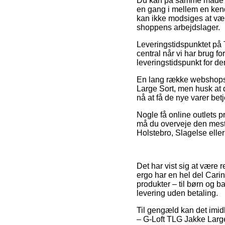
Du kan på samme måde pla
en gang i mellem en ken
kan ikke modsiges at vær
shoppens arbejdslager.
Leveringstidspunktet på T
central når vi har brug f
leveringstidspunkt for de
En lang række webshops 
Large Sort, men husk at de
nå at få de nye varer betj
Nogle få online outlets p
må du overveje den mest
Holstebro, Slagelse eller
Det har vist sig at være r
ergo har en hel del Carin
produkter – til børn og b
levering uden betaling.
Til gengæld kan det imidle
– G-Loft TLG Jakke Large 