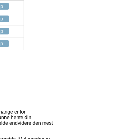
op
op
op
op
mange er for
 kunne hente din
lfælde endvidere den mest