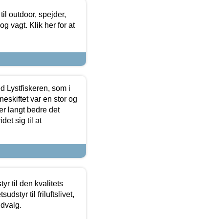
il outdoor, spejder,
 og vagt. Klik her for at
d Lystfiskeren, som i
neskiftet var en stor og
r langt bedre det
et sig til at
r til den kvalitets
dstyr til friluftslivet,
udvalg.