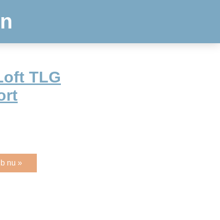
en
Loft TLG
ort
b nu »