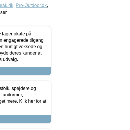
eak.dk
,
Pro-Outdoor.dk
,
iser.
le lagerlokale på
den engagerede tilgang
kken hurtigt voksede og
lbyde deres kunder at
s udvalg.
tsfolk, spejdere og
 uniformer,
et mere. Klik her for at