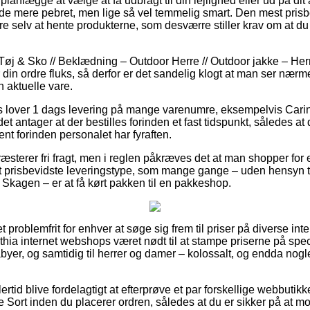
nlægge at vælge at få udbragt til din lejlighed eller ud på dit
de mere pebret, men lige så vel temmelig smart. Den mest pris
e selv at hente produkterne, som desværre stiller krav om at du
øj & Sko // Beklædning – Outdoor Herre // Outdoor jakke – Herre 
or din ordre fluks, så derfor er det sandelig klogt at man ser nær
n aktuelle vare.
lover 1 dags levering på mange varenumre, eksempelvis Carin
t antager at der bestilles forinden et fast tidspunkt, således at 
ent forinden personalet har fyraften.
ræsterer fri fragt, men i reglen påkræves det at man shopper fo
 prisbevidste leveringstype, som mange gange – uden hensyn ti
 Skagen – er at få kørt pakken til en pakkeshop.
et problemfrit for enhver at søge sig frem til priser på diverse int
thia internet webshops været nødt til at stampe priserne på speci
abyer, og samtidig til herrer og damer – kolossalt, og endda no
rtid blive fordelagtigt at efterprøve et par forskellige webbutikk
Sort inden du placerer ordren, således at du er sikker på at mo