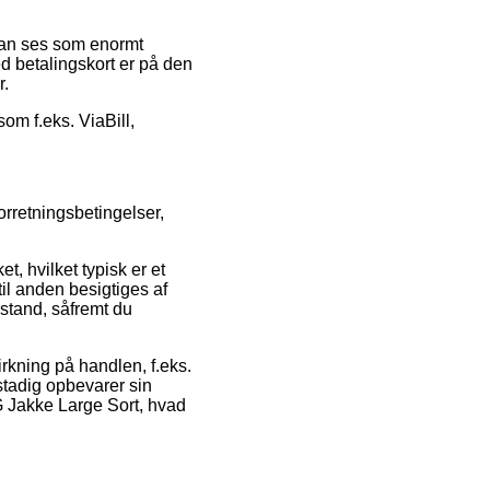
 kan ses som enormt
d betalingskort er på den
r.
om f.eks. ViaBill,
orretningsbetingelser,
, hvilket typisk er et
 til anden besigtiges af
istand, såfremt du
irkning på handlen, f.eks.
 stadig opbevarer sin
G Jakke Large Sort, hvad