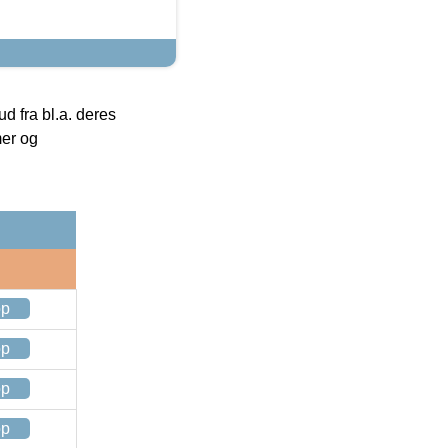
 fra bl.a. deres
mer og
op
op
op
op