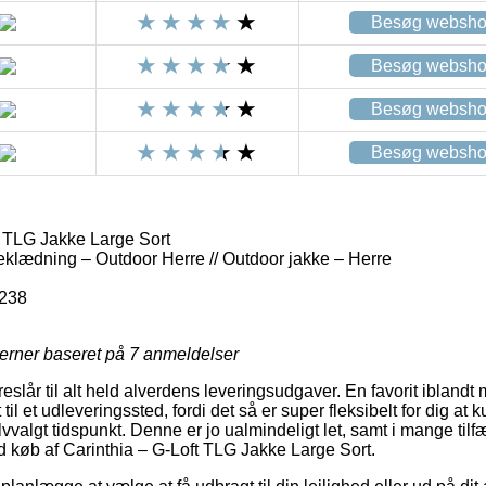
Besøg websh
Besøg websh
Besøg websh
Besøg websh
t TLG Jakke Large Sort
eklædning – Outdoor Herre // Outdoor jakke – Herre
238
jerner baseret på
7
anmeldelser
eslår til alt held alverdens leveringsudgaver. En favorit iblandt 
il et udleveringssted, fordi det så er super fleksibelt for dig at
vvalgt tidspunkt. Denne er jo ualmindeligt let, samt i mange ti
ed køb af Carinthia – G-Loft TLG Jakke Large Sort.