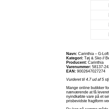
Navn:
Carinthia – G-Lof
Kategori:
Tøj & Sko // B
Producent:
Carinthia
Varenummer:
58137-24
EAN:
9002647027274
Vurderet til
4.7
ud af 5 st
Mange online butikker for
nærværende at få leveret t
nyindkøbte vare på et sel
prisbevidste fragtform v