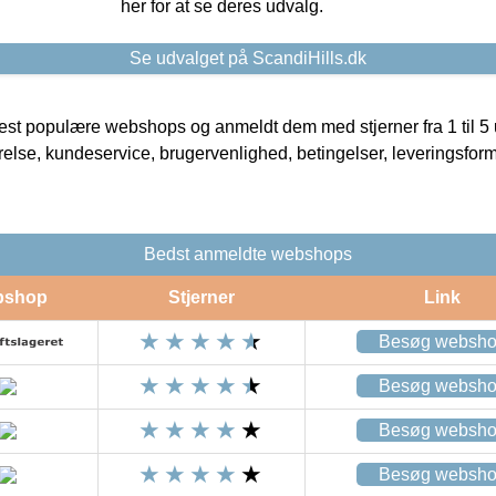
her for at se deres udvalg.
Se udvalget på ScandiHills.dk
t populære webshops og anmeldt dem med stjerner fra 1 til 5 ud
rrelse, kundeservice, brugervenlighed, betingelser, leveringsfor
Bedst anmeldte webshops
bshop
Stjerner
Link
Besøg websh
Besøg websh
Besøg websh
Besøg websh