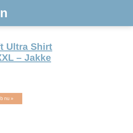
en
t Ultra Shirt
 XXL – Jakke
b nu »