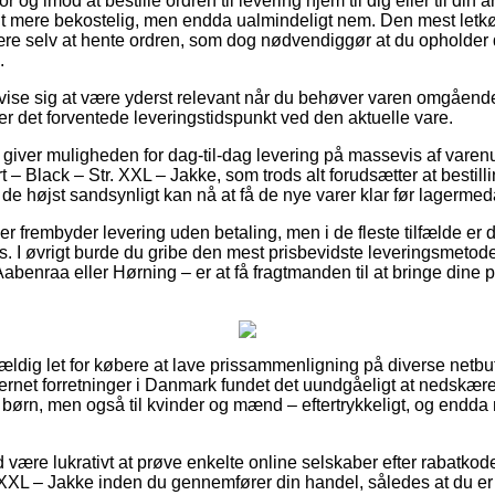
r og imod at bestille ordren til levering hjem til dig eller til di
idt mere bekostelig, men endda ualmindeligt nem. Den mest letkøb
være selv at hente ordren, som dog nødvendiggør at du opholder di
.
vise sig at være yderst relevant når du behøver varen omgående
kker det forventede leveringstidspunkt ved den aktuelle vare.
giver muligheden for dag-til-dag levering på massevis af vare
rt – Black – Str. XXL – Jakke, som trods alt forudsætter at bestil
 de højst sandsynligt kan nå at få de nye varer klar før lagerme
er frembyder levering uden betaling, men i de fleste tilfælde e
is. I øvrigt burde du gribe den mest prisbevidste leveringsmetode
abenraa eller Hørning – er at få fragtmanden til at bringe dine pr
vældig let for købere at lave prissammenligning på diverse netbu
ternet forretninger i Danmark fundet det uundgåeligt at nedskær
l børn, men også til kvinder og mænd – eftertrykkeligt, og endda
id være lukrativt at prøve enkelte online selskaber efter rabatkode
. XXL – Jakke inden du gennemfører din handel, således at du er