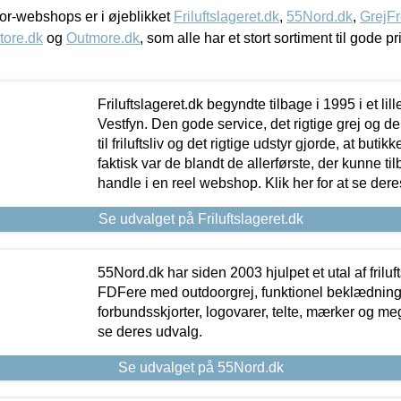
r-webshops er i øjeblikket
Friluftslageret.dk
,
55Nord.dk
,
GrejFr
tore.dk
og
Outmore.dk
, som alle har et stort sortiment til gode pr
Friluftslageret.dk begyndte tilbage i 1995 i et lil
Vestfyn. Den gode service, det rigtige grej og 
til friluftsliv og det rigtige udstyr gjorde, at buti
faktisk var de blandt de allerførste, der kunne ti
handle i en reel webshop. Klik her for at se dere
Se udvalget på Friluftslageret.dk
55Nord.dk har siden 2003 hjulpet et utal af friluf
FDFere med outdoorgrej, funktionel beklædning,
forbundsskjorter, logovarer, telte, mærker og meg
se deres udvalg.
Se udvalget på 55Nord.dk