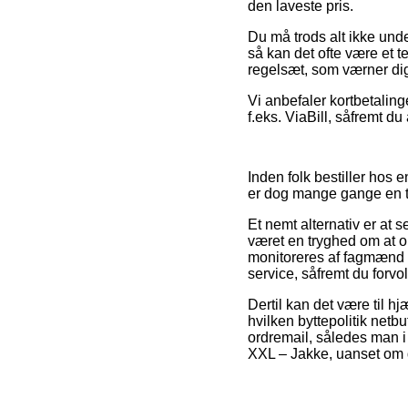
den laveste pris.
Du må trods alt ikke unde
så kan det ofte være et t
regelsæt, som værner di
Vi anbefaler kortbetalin
f.eks. ViaBill, såfremt du
Inden folk bestiller hos 
er dog mange gange en 
Et nemt alternativ er at
været en tryghed om at onl
monitoreres af fagmænd 
service, såfremt du forvo
Dertil kan det være til hj
hvilken byttepolitik netb
ordremail, således man i f
XXL – Jakke, uanset om d