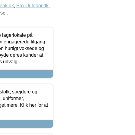
eak.dk
,
Pro-Outdoor.dk
,
iser.
le lagerlokale på
den engagerede tilgang
kken hurtigt voksede og
lbyde deres kunder at
s udvalg.
tsfolk, spejdere og
 uniformer,
et mere. Klik her for at