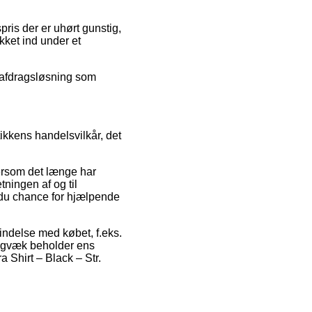
pris der er uhørt gunstig,
kket ind under et
 afdragsløsning som
tikkens handelsvilkår, det
tersom det længe har
tningen af og til
 du chance for hjælpende
rbindelse med købet, f.eks.
adigvæk beholder ens
a Shirt – Black – Str.