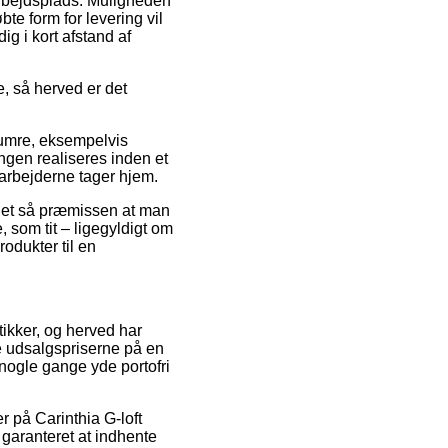
n arbejdsplads. Muligheden
te form for levering vil
g i kort afstand af
, så herved er det
numre, eksempelvis
lingen realiseres inden et
darbejderne tager hjem.
r det så præmissen at man
, som tit – ligegyldigt om
odukter til en
tikker, og herved har
e udsalgspriserne på en
 nogle gange yde portofri
r på Carinthia G-loft
 garanteret at indhente