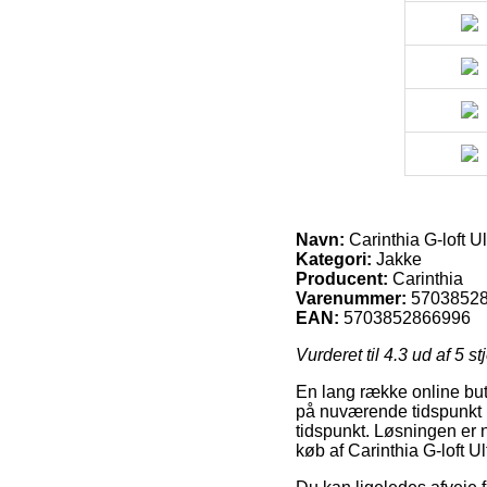
Navn:
Carinthia G-loft Ul
Kategori:
Jakke
Producent:
Carinthia
Varenummer:
5703852
EAN:
5703852866996
Vurderet til
4.3
ud af 5 st
En lang række online but
på nuværende tidspunkt le
tidspunkt. Løsningen er
køb af Carinthia G-loft Ul