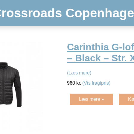
rossroads Copenhag
Carinthia G-lof
– Black – Str.
(Læs mere)
960
kr.
(Vis fragtpris)
Læs mere »
Kø