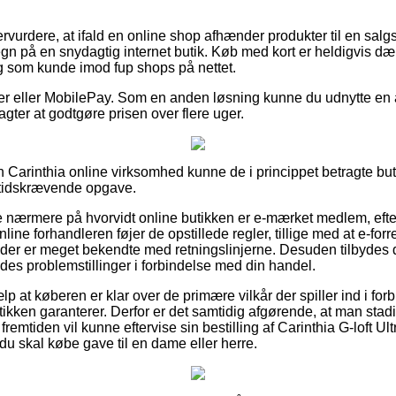
rvurdere, at ifald en online shop afhænder produkter til en salgs
egn på en snydagtig internet butik. Køb med kort er heldigvis dæ
g som kunde imod fup shops på nettet.
ger eller MobilePay. Som en anden løsning kunne du udnytte en
 agter at godtgøre prisen over flere uger.
en Carinthia online virksomhed kunne de i princippet betragte bu
tidskrævende opgave.
 se nærmere på hvorvidt online butikken er e-mærket medlem, ef
ine forhandleren føjer de opstillede regler, tillige med at e-forre
der er meget bekendte med retningslinjerne. Desuden tilbydes
ldes problemstillinger i forbindelse med din handel.
ælp at køberen er klar over de primære vilkår der spiller ind i fo
utikken garanterer. Derfor er det samtidig afgørende, at man st
remtiden vil kunne eftervise sin bestilling af Carinthia G-loft Ultr
u skal købe gave til en dame eller herre.