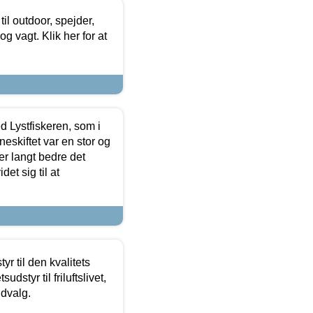
il outdoor, spejder,
 og vagt. Klik her for at
d Lystfiskeren, som i
neskiftet var en stor og
r langt bedre det
et sig til at
r til den kvalitets
dstyr til friluftslivet,
udvalg.