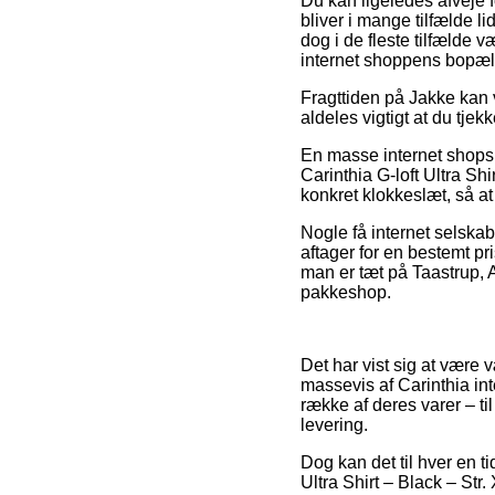
Du kan ligeledes afveje fo
bliver i mange tilfælde l
dog i de fleste tilfælde 
internet shoppens bopæl
Fragttiden på Jakke kan 
aldeles vigtigt at du tje
En masse internet shops 
Carinthia G-loft Ultra Shi
konkret klokkeslæt, så at
Nogle få internet selskab
aftager for en bestemt pr
man er tæt på Taastrup, A
pakkeshop.
Det har vist sig at være 
massevis af Carinthia in
række af deres varer – ti
levering.
Dog kan det til hver en t
Ultra Shirt – Black – Str