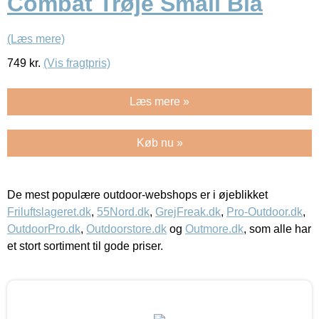
Combat Trøje Small Blå
(Læs mere)
749
kr.
(Vis fragtpris)
Læs mere »
Køb nu »
De mest populære outdoor-webshops er i øjeblikket
Friluftslageret.dk
,
55Nord.dk
,
GrejFreak.dk
,
Pro-Outdoor.dk
,
OutdoorPro.dk
,
Outdoorstore.dk
og
Outmore.dk
, som alle har
et stort sortiment til gode priser.