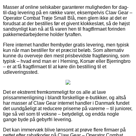
Masser af online selskaber garanterer muligheden for dag-
til-dag levering på en række varer, eksempelvis Claw Gear –
Operator Combat Trøje Small Blå, men glem ikke at det er
forudsat at der bestilles før et givent klokkeslæt, så de højst
sandsynligt kan nå at få varen hen til fragtfirmaet forinden
pakkemedarbejderne holder fyraften.
Flere internet handler frembyder gratis levering, men typisk
kun når man bestiller for et præcist beløb. Som alternativ
kunne du overveje den mest prisbevidste fragtløsning, som
typisk – hvad end man er i Herning, Korsør eller Bjerringbro
– er at få fragtfirmaet til at køre din bestilling til et
udleveringssted.
Det er ekstremt fremkommeligt for os alle at lave
prissammenligning i blandt forskellige e-butikker, og altså
har masser af Claw Gear internet handler i Danmark fundet
det uundgåeligt at reducere priserne på varerne – til juniorer,
lige så vel som til voksne – betydeligt, og endda nogle
gange byde på gebyrfri levering.
Det kan immervæk blive lønsomt at prøve flere firmaer på
nettet efter rabatkoder på Claw Gear – Operator Combat