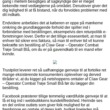
gang i mellem besigtiges af sagkyndige der er meget
bekendte med vedtægterne på området. Derudover giver det
dig lejlighed til at få bistand, når du forvoldes problemer med
dit indkøb.
Endvidere anbefales det at køberen er oppe på mærkerne
omkring de grundlæggende forhold der spiller ind i
forbindelse med bestillingen, eksempelvis den returpolitik e-
forretningen lover. Derfor er det tillige essesentielt, at man til
enhver tid sikrer ens faktura, så man til enhver tid vil kunne
bekræfte sin bestilling af Claw Gear – Operator Combat
Trøje Small Blå, om du er på gaveindkøb til en mand eller
kvinde.
Trustpilot leverer ret så uafhængige genveje til at fortolke ret
mange eksisterende konsumenters oplevelser og derved
tilråder vi, at du kigger på netshoppens omtaler af Claw Gear
– Operator Combat Trøje Small Blå før du lægger din
bestilling.
Facebook præsterer tillige temmelig værdifulde genveje til at
få et kig ind i webbutikkens kundetilfredshed. Herinde ses
en del online outlets som giver folk mulighed for at
frembringe en omtale af deres køb, hvilket ligeledes må