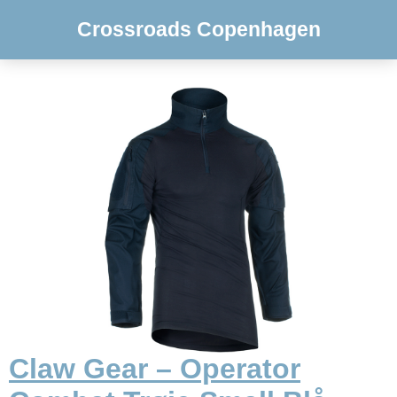
Crossroads Copenhagen
Claw Gear – Operator