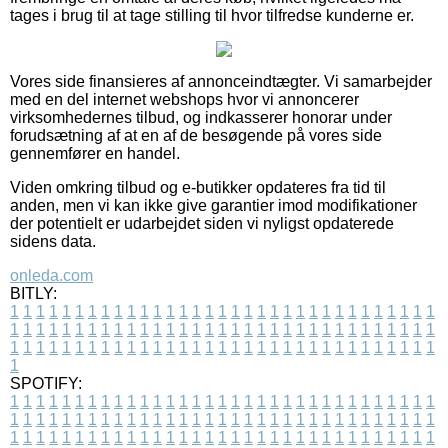
tages i brug til at tage stilling til hvor tilfredse kunderne er.
Vores side finansieres af annonceindtægter. Vi samarbejder
med en del internet webshops hvor vi annoncerer
virksomhedernes tilbud, og indkasserer honorar under
forudsætning af at en af de besøgende på vores side
gennemfører en handel.
Viden omkring tilbud og e-butikker opdateres fra tid til
anden, men vi kan ikke give garantier imod modifikationer
der potentielt er udarbejdet siden vi nyligst opdaterede
sidens data.
onleda.com
BITLY:
1
1
1
1
1
1
1
1
1
1
1
1
1
1
1
1
1
1
1
1
1
1
1
1
1
1
1
1
1
1
1
1
1
1
1
1
1
1
1
1
1
1
1
1
1
1
1
1
1
1
1
1
1
1
1
1
1
1
1
1
1
1
1
1
1
1
1
1
1
1
1
1
1
1
1
1
1
1
1
1
1
1
1
1
1
1
1
1
1
1
1
1
1
1
1
1
1
1
1
1
SPOTIFY:
1
1
1
1
1
1
1
1
1
1
1
1
1
1
1
1
1
1
1
1
1
1
1
1
1
1
1
1
1
1
1
1
1
1
1
1
1
1
1
1
1
1
1
1
1
1
1
1
1
1
1
1
1
1
1
1
1
1
1
1
1
1
1
1
1
1
1
1
1
1
1
1
1
1
1
1
1
1
1
1
1
1
1
1
1
1
1
1
1
1
1
1
1
1
1
1
1
1
1