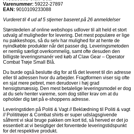
Varenummer:
59222-27897
EAN:
9010109233088
Vurderet til
4
ud af 5 stjerner baseret på
26
anmeldelser
Størstedelen af online webshops udlover til alt held et stort
udvalg af muligheder for levering. Det mest populære er lige
nu pakkeshops, så du selv har mulighed for at hente de
nyindkøbte produkter når det passer dig. Leveringsmetoden
er nemlig særligt overkommelig, samt ofte desuden den
billigste leveringsmanér ved køb af Claw Gear – Operator
Combat Trøje Small Blå.
Du burde også beslutte dig for at få det leveret til din adresse
eller til adressen hvor du arbejder. Fragtformen viser sig ofte
en sjat mere pebret, men derudover i høj grad
hensigtsmæssig. Den mest betalelige leveringsmodel er dog
at du selv henter varerne, som dog stiller krav om at du
opholder dig tæt på e-shoppens adresse.
Leveringstiden på Politi & Vagt // Beklædning til Politi & vagt
// Polititrøjer & Combat shirts er super udslagsgivende
såfremt vi skal bruge pakken om kort tid, så herved er det jo
essentielt at vi besigtiger det forventede leveringstidspunkt
for det respektive produkt.