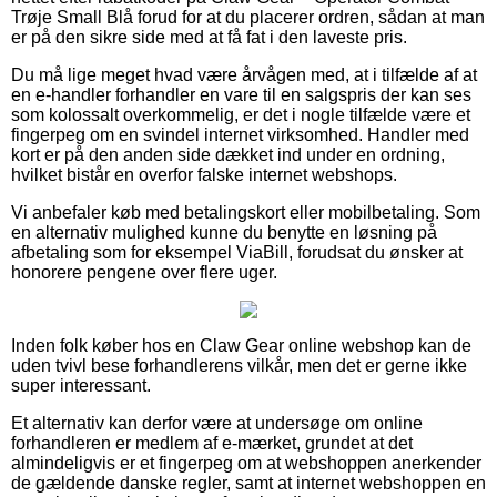
Trøje Small Blå forud for at du placerer ordren, sådan at man
er på den sikre side med at få fat i den laveste pris.
Du må lige meget hvad være årvågen med, at i tilfælde af at
en e-handler forhandler en vare til en salgspris der kan ses
som kolossalt overkommelig, er det i nogle tilfælde være et
fingerpeg om en svindel internet virksomhed. Handler med
kort er på den anden side dækket ind under en ordning,
hvilket bistår en overfor falske internet webshops.
Vi anbefaler køb med betalingskort eller mobilbetaling. Som
en alternativ mulighed kunne du benytte en løsning på
afbetaling som for eksempel ViaBill, forudsat du ønsker at
honorere pengene over flere uger.
Inden folk køber hos en Claw Gear online webshop kan de
uden tvivl bese forhandlerens vilkår, men det er gerne ikke
super interessant.
Et alternativ kan derfor være at undersøge om online
forhandleren er medlem af e-mærket, grundet at det
almindeligvis er et fingerpeg om at webshoppen anerkender
de gældende danske regler, samt at internet webshoppen en