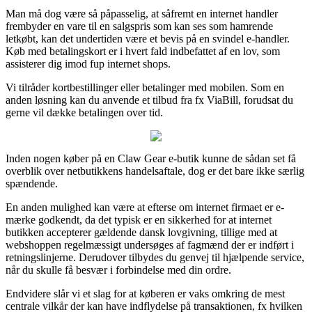
Man må dog være så påpasselig, at såfremt en internet handler
frembyder en vare til en salgspris som kan ses som hamrende
letkøbt, kan det undertiden være et bevis på en svindel e-handler.
Køb med betalingskort er i hvert fald indbefattet af en lov, som
assisterer dig imod fup internet shops.
Vi tilråder kortbestillinger eller betalinger med mobilen. Som en
anden løsning kan du anvende et tilbud fra fx ViaBill, forudsat du
gerne vil dække betalingen over tid.
Inden nogen køber på en Claw Gear e-butik kunne de sådan set få
overblik over netbutikkens handelsaftale, dog er det bare ikke særlig
spændende.
En anden mulighed kan være at efterse om internet firmaet er e-
mærke godkendt, da det typisk er en sikkerhed for at internet
butikken accepterer gældende dansk lovgivning, tillige med at
webshoppen regelmæssigt undersøges af fagmænd der er indført i
retningslinjerne. Derudover tilbydes du genvej til hjælpende service,
når du skulle få besvær i forbindelse med din ordre.
Endvidere slår vi et slag for at køberen er vaks omkring de mest
centrale vilkår der kan have indflydelse på transaktionen, fx hvilken