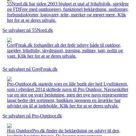
55Nord.dk har siden 2003 hjulpet et utal af friluftsfolk, spejdere
og FDFere med outdoorgrej, funktionel beklædning, uniformer,
forbundsskjorter, logovarer, telte, mærker og meget mere. Klik
her for at se deres udvalg.
Se udvalget på 55Nord.dk
GrejFreak.dk forhandler alt det fede udstyr både til outdoor,
spejder, friluftsliv, skydesport, træning, militær, jagt, politi og
vagt. Klik her for at se deres udvalg.
Se udvalget på GrejFreak.dk
Pro-Outdoor.dk startede som en lille butik der hed Lystfiskeren,
som i efteråret 2014 skiftede navn til Pro Outdoor. Navneskiftet
var en stor og svær beslutning, men det nye navn repræsenterer
langt bedre det sortiment, butikken igennem en årrække har
udvidet sig til at indeholde. Klik her for at se deres udvalg.
Se udvalget på Pro-Outdoor.dk
Hos OutdoorPro.dk finder du beklædning og udstyr til den