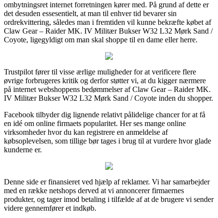
ombytningsret internet forretningen kører med. På grund af dette er
det desuden essesentielt, at man til enhver tid bevarer sin
ordrekvittering, således man i fremtiden vil kunne bekræfte købet af
Claw Gear – Raider MK. IV Militær Bukser W32 L32 Mørk Sand /
Coyote, ligegyldigt om man skal shoppe til en dame eller herre.
Trustpilot fører til visse ærlige muligheder for at verificere flere
øvrige forbrugeres kritik og derfor støtter vi, at du kigger nærmere
på internet webshoppens bedømmelser af Claw Gear – Raider MK.
IV Militær Bukser W32 L32 Mørk Sand / Coyote inden du shopper.
Facebook tilbyder dig lignende relativt pålidelige chancer for at få
en idé om online firmaets popularitet. Her ses mange online
virksomheder hvor du kan registrere en anmeldelse af
købsoplevelsen, som tillige bør tages i brug til at vurdere hvor glade
kunderne er.
Denne side er finansieret ved hjælp af reklamer. Vi har samarbejder
med en række netshops derved at vi annoncerer firmaernes
produkter, og tager imod betaling i tilfælde af at de brugere vi sender
videre gennemfører et indkøb.