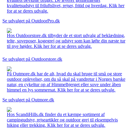
kvalitets bevidste bruger. De leverer gennemtestet
kvalitetsudstyr til friluftslivet, rejser, fritid og hverdag. Klik her
for at se deres udvalg.
Se udvalget på OutdoorPro.dk
Hos Outdoorstore.dk tilbyder de et stort udvalg af beklædning,
telte, soveposer, kogegrej og udstyr som kan løfte din næste tur
til nye højder. Klik her for at se deres udvalg.
Se udvalget på Outdoorstore.dk
På Outmore.dk har de alt, hvad du skal bruge til små og store
outdoor oplevelser, om du så skal på vandretur i Norges barske
natur, en cykeltur op af Himmelbjerget eller sove under åben
himmel en lys sommernat. Klik her for at se deres udvalg.
Se udvalget på Outmore.dk
Hos ScandiHills.dk finder du et kæmpe sortiment af
campingudstyr, rejseartikler og outdoor grej til eksempelvis
hiking eller trekking. Klik her for at se deres udvalg.