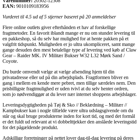
Varenummer:
20302-12308
EAN:
9010109183956
Vurderet til
4.5
ud af 5 stjerner baseret på
20
anmeldelser
Flere online outlets giver efterhånden et hav af forskellige
fragtmetoder. En favorit iblandt mange er nu om stunder levering til
en pakkeshop, så du selv har mulighed for at hente pakken på et
valgfrit tidspunkt. Muligheden er jo ultra ukompliceret, samt mange
gange desuden den mest betalelige type af levering ved køb af Claw
Gear – Raider MK. IV Militær Bukser W32 L32 Mørk Sand /
Coyote.
Du burde omvendt vælge at vælge afsending hjem til din
privatadresse eller ud på din arbejdsplads. Fragtformen bliver en
gang i mellem en kende mere pebret, men tillige særdeles nem. Den
prisbilligste fragtmulighed er uden tvivl at du selv henter ordren,
som jo nødvendiggør at du lever nær internet shoppens arbejdslager.
Leveringsdygtigheden på Tøj & Sko // Beklædning – Militær //
Kampbukser kan i nogle tilfælde være ultra udslagsgivende om du
står og skal bruge produkterne inden for kort tid, og med det formål
er det fuldt ud relevant at vi dobbelttjekker den anslåede leveringstid
for det pågældende produkt.
Adskillige forretninger på nettet lover dag-til-dag levering på deres