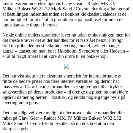
favorit varenumre, eksempelvis Claw Gear – Raider MK. IV
Militær Bukser W32 L32 Mørk Sand / Coyote, der dog afhænger af
at bestillingen indsendes inden et konkret klokkeslæt, således at de
har mulighed for at nå at få produkterne på posthuset forinden de
logistikansatte drager hjemad.
Nogle online outlets garanterer levering uden omkostninger, men for
det meste kræver det at der handles for et fastslået beløb. I øvrigt
skal du gribe den mest letkøbte leveringsmodel, hvilket mange
gange – uanset om man bor i Hørsholm, Svendborg eller Hadsten –
er at få fragtfirmaet til at køre din ordre til en pakkeshop.
Det har vist sig at være ekstremt smertefrit for internetbrugere at
finde de bedste priser hos flere internet varehuse, og derfor har
massevis af Claw Gear e-forhandlere set sig tvunget til at trykke
salgsværdien på deres produkter – til drenge og piger, og endvidere
også til damer og herrer – drastisk, og endda nogle gange byde på
levering uden gebyr.
Det kan alligevel være nyttigt at efterprøve enkelte e-handler efter
rabat på Claw Gear – Raider MK. IV Militær Bukser W32 L32
Mørk Sand / Coyote før du bestiller, så du er sikret at få den
skarpeste pris.