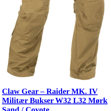
Claw Gear – Raider MK. IV
Militær Bukser W32 L32 Mørk
Sand / Coyote