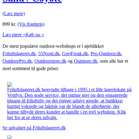
(Læs mere)
899
kr.
(Vis fragtpris)
Læs mere »
Køb nu »
De mest populære outdoor-webshops er i øjeblikket
Friluftslageret.dk
,
55Nord.dk
,
GrejFreak.dk
,
Pro-Outdoor.dk
,
OutdoorPro.dk
,
Outdoorstore.dk
og
Outmore.dk
, som alle har et
stort sortiment til gode priser.
Friluftslageret.dk begyndte tilbage i 1995 i et lille lagerlokale på
Vestfyn. Den gode service, det rigtige grej og den engagerede
tilgang til friluftsliv og det rigtige udstyr gjorde, at butikken
hurtigt voksede og faktisk var de blandt de allerførste, der
kunne tilbyde deres kunder at handle i en reel webshop. Klik
her for at se deres udvalg.
Se udvalget på Friluftslageret.dk