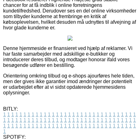
chancer for at få indblik i online forretningens
kundetilfredshed. Derudover ses en del online virksomheder
som tilbyder kunderne at frembringe en kritik af
købsoplevelsen, hvilket desuden må udnyttes til afvejning af
hvor glade kunderne er.
Denne hjemmeside er finansieret ved hjælp af reklamer. Vi
har faste samarbejder med adskillige e-butikker og
introducerer deres tilbud, og modtager honorar ifald vores
besøgende udfører en bestilling.
Orientering omkring tilbud og e-shops ajourføres hele tiden,
men der gives ikke garantier imod ændringer der potentielt
er udarbejdet efter at vi sidst opdaterede hjemmesidens
oplysninger.
BITLY:
1
1
1
1
1
1
1
1
1
1
1
1
1
1
1
1
1
1
1
1
1
1
1
1
1
1
1
1
1
1
1
1
1
1
1
1
1
1
1
1
1
1
1
1
1
1
1
1
1
1
1
1
1
1
1
1
1
1
1
1
1
1
1
1
1
1
1
1
1
1
1
1
1
1
1
1
1
1
1
1
1
1
1
1
1
1
1
1
1
1
1
1
1
1
1
1
1
1
1
1
SPOTIFY: