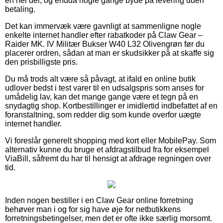
en hel del, og endda nogle gange byde på levering uden
betaling.
Det kan immervæk være gavnligt at sammenligne nogle
enkelte internet handler efter rabatkoder på Claw Gear –
Raider MK. IV Militær Bukser W40 L32 Olivengrøn før du
placerer ordren, sådan at man er skudsikker på at skaffe sig
den prisbilligste pris.
Du må trods alt være så påvagt, at ifald en online butik
udlover bedst i test varer til en udsalgspris som anses for
umådelig lav, kan det mange gange være et tegn på en
snydagtig shop. Kortbestillinger er imidlertid indbefattet af en
foranstaltning, som redder dig som kunde overfor uægte
internet handler.
Vi foreslår generelt shopping med kort eller MobilePay. Som
alternativ kunne du bruge et afdragstilbud fra for eksempel
ViaBill, såfremt du har til hensigt at afdrage regningen over
tid.
Inden nogen bestiller i en Claw Gear online forretning
behøver man i og for sig have øje for netbutikkens
forretningsbetingelser, men det er ofte ikke særlig morsomt.