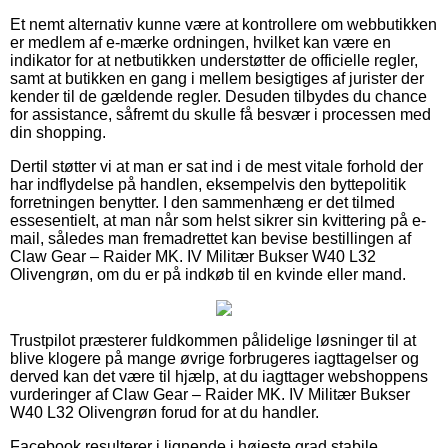
Et nemt alternativ kunne være at kontrollere om webbutikken
er medlem af e-mærke ordningen, hvilket kan være en
indikator for at netbutikken understøtter de officielle regler,
samt at butikken en gang i mellem besigtiges af jurister der
kender til de gældende regler. Desuden tilbydes du chance
for assistance, såfremt du skulle få besvær i processen med
din shopping.
Dertil støtter vi at man er sat ind i de mest vitale forhold der
har indflydelse på handlen, eksempelvis den byttepolitik
forretningen benytter. I den sammenhæng er det tilmed
essesentielt, at man når som helst sikrer sin kvittering på e-
mail, således man fremadrettet kan bevise bestillingen af
Claw Gear – Raider MK. IV Militær Bukser W40 L32
Olivengrøn, om du er på indkøb til en kvinde eller mand.
Trustpilot præsterer fuldkommen pålidelige løsninger til at
blive klogere på mange øvrige forbrugeres iagttagelser og
derved kan det være til hjælp, at du iagttager webshoppens
vurderinger af Claw Gear – Raider MK. IV Militær Bukser
W40 L32 Olivengrøn forud for at du handler.
Facebook resulterer i lignende i højeste grad stabile