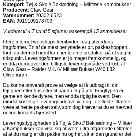
Kategori:
Tøj & Sko // Beklædning – Militær // Kampbukser
Producent:
Claw Gear
Varenummer:
20302-6523
EAN:
9010109178709
Vurderet til
4.7
ud af 5 stjerner baseret på
15
anmeldelser
Flere internet webshops frembyder i dag alverdens
fragtformer. En af de mest benyttede er p.t. pakkeshoppen,
fordi du dermed nemt kan hente dine produkter på et valgfrit
tidspunkt. Leveringsformen er jo meget fremkommelig, og
endda derudover den billigste leveringsmåde ved køb af
Claw Gear – Raider MK. IV Militær Bukser W40 L32
Olivengrøn.
Du kunne omvendt prøve at vælge at få udbragt til din
lejlighed eller hus eller til når du er på job. Fragttypen er
gerne en kende dyrere, men endda rigtig bekvem. Den
mindst kostelige leveringsudgave vil dog i de fleste tilfælde
være at hente pakken selv, som dog kræver at du er nærved
online firmaets hjemsted.
Leveringsdygtigheden på Tøj & Sko // Beklædning – Militær
// Kampbukser kan vise sig at være ultra afgørende i tilfælde
af at du mangler din pakke nu og her, så af den grund er det