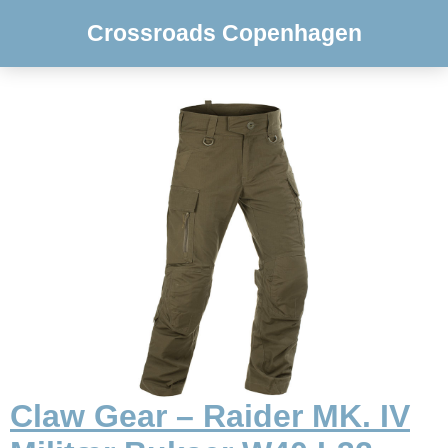
Crossroads Copenhagen
Claw Gear – Raider MK. IV