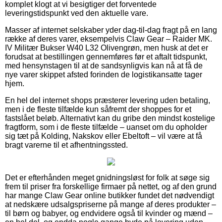
komplet klogt at vi besigtiger det forventede
leveringstidspunkt ved den aktuelle vare.
Masser af internet selskaber yder dag-til-dag fragt på en lang
række af deres varer, eksempelvis Claw Gear – Raider MK.
IV Militær Bukser W40 L32 Olivengrøn, men husk at det er
forudsat at bestillingen gennemføres før et aftalt tidspunkt,
med hensynstagen til at de sandsynligvis kan nå at få de
nye varer skippet afsted forinden de logistikansatte tager
hjem.
En hel del internet shops præsterer levering uden betaling,
men i de fleste tilfælde kun såfremt der shoppes for et
fastslået beløb. Alternativt kan du gribe den mindst kostelige
fragtform, som i de fleste tilfælde – uanset om du opholder
sig tæt på Kolding, Nakskov eller Ebeltoft – vil være at få
bragt varerne til et afhentningssted.
Det er efterhånden meget gnidningsløst for folk at søge sig
frem til priser fra forskellige firmaer på nettet, og af den grund
har mange Claw Gear online butikker fundet det nødvendigt
at nedskære udsalgspriserne på mange af deres produkter –
til børn og babyer, og endvidere også til kvinder og mænd –