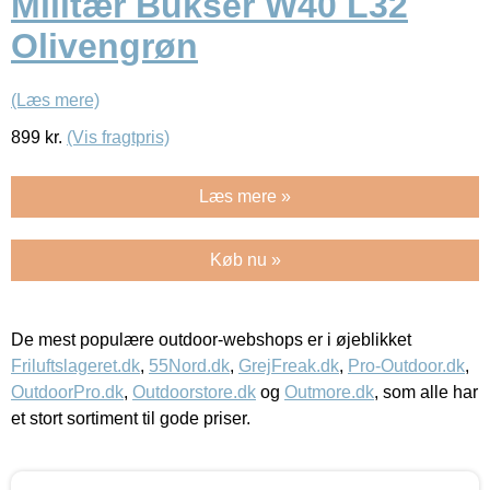
Militær Bukser W40 L32
Olivengrøn
(Læs mere)
899
kr.
(Vis fragtpris)
Læs mere »
Køb nu »
De mest populære outdoor-webshops er i øjeblikket
Friluftslageret.dk
,
55Nord.dk
,
GrejFreak.dk
,
Pro-Outdoor.dk
,
OutdoorPro.dk
,
Outdoorstore.dk
og
Outmore.dk
, som alle har
et stort sortiment til gode priser.