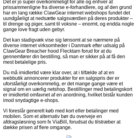
Det er jo super overkommeligt for alle og enhver at
prissammenligne fra diverse e-forhandlere, og af den grund
har en lang række ClawGear internet webshops fundet det
uundgåeligt at nedsætte salgsværdien på deres produkter –
til drenge og piger, samt til voksne – enormt, og endda nogle
gange love fragt uden gebyr.
Det kan stadigvæk vise sig lønsomt at se nærmere på
diverse internet virksomheder i Danmark efter udsalg på
ClawGear Breacher hood Flecktarn forud for at du
gennemfører din bestilling, så man er sikker på at få den
mest betalelige pris.
Du må imidlertid være klar over, at i tilfælde af at en
webbutik annoncerer produkter for en salgspris der er
uforståeligt overkommelig, er det mange gange være et
signal om en uærlig netshop. Bestillinger med betalingskort
er imidlertid omfavnet af en anordning, hvilket bistår kunden
imod snydagtige e-shops.
Vi foreslår generelt køb med kort eller betalinger med
mobilen. Som et alternativ bør du overveje en
afdragsløsning som fx ViaBill, forudsat du tilstræber at
dække prisen af flere omgange.