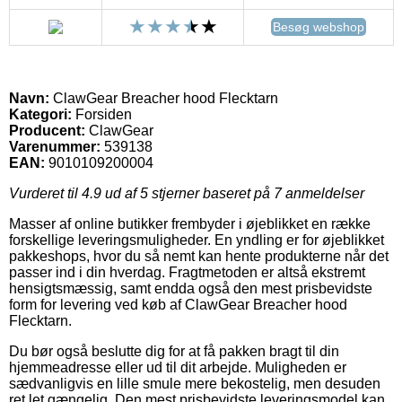
Besøg webshop
Navn:
ClawGear Breacher hood Flecktarn
Kategori:
Forsiden
Producent:
ClawGear
Varenummer:
539138
EAN:
9010109200004
Vurderet til
4.9
ud af 5 stjerner baseret på
7
anmeldelser
Masser af online butikker frembyder i øjeblikket en række
forskellige leveringsmuligheder. En yndling er for øjeblikket
pakkeshops, hvor du så nemt kan hente produkterne når det
passer ind i din hverdag. Fragtmetoden er altså ekstremt
hensigtsmæssig, samt endda også den mest prisbevidste
form for levering ved køb af ClawGear Breacher hood
Flecktarn.
Du bør også beslutte dig for at få pakken bragt til din
hjemmeadresse eller ud til dit arbejde. Muligheden er
sædvanligvis en lille smule mere bekostelig, men desuden
ret let gængelig. Den mest prisbevidste leveringsmodel kan