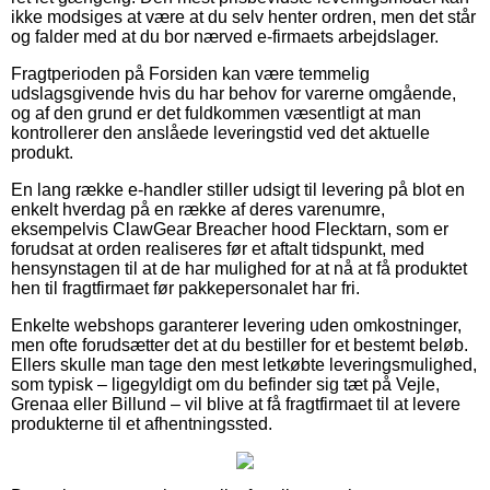
ikke modsiges at være at du selv henter ordren, men det står
og falder med at du bor nærved e-firmaets arbejdslager.
Fragtperioden på Forsiden kan være temmelig
udslagsgivende hvis du har behov for varerne omgående,
og af den grund er det fuldkommen væsentligt at man
kontrollerer den anslåede leveringstid ved det aktuelle
produkt.
En lang række e-handler stiller udsigt til levering på blot en
enkelt hverdag på en række af deres varenumre,
eksempelvis ClawGear Breacher hood Flecktarn, som er
forudsat at orden realiseres før et aftalt tidspunkt, med
hensynstagen til at de har mulighed for at nå at få produktet
hen til fragtfirmaet før pakkepersonalet har fri.
Enkelte webshops garanterer levering uden omkostninger,
men ofte forudsætter det at du bestiller for et bestemt beløb.
Ellers skulle man tage den mest letkøbte leveringsmulighed,
som typisk – ligegyldigt om du befinder sig tæt på Vejle,
Grenaa eller Billund – vil blive at få fragtfirmaet til at levere
produkterne til et afhentningssted.