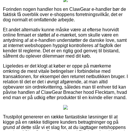
Forinden nogen handler hos en ClawGear e-handler bør de
faktisk få overblik over e-shoppens forretningsvilkår, det er
dog normalt et omfattende arbejde.
Et andet alternativ kunne måske være at efterse hvorvidt
online firmaet er støttet af e-mærket, som skulle være en
antydning af at e-handlen understøtter de danske love, samt
at internet webshoppen hyppigt kontrolleres af fagfolk der
kender til reglerne. Det er en rigtig god genvej til bistand,
såfremt du oplever dilemmaer med dit køb.
Ligeledes er det klogt at køber er oppe på mærkerne
omkring de mest vitale betingelser i forbindelse med
transaktionen, for eksempel den returret netbutikken bruger. I
relation til det er det i øvrigt afgørende, at man altid
opbevarer sin ordrekvittering, således man til enhver tid kan
påvise handlen af ClawGear Breacher hood Flecktarn, hvad
end man er på udkig efter produkter til en kvinde eller mand.
Trustpilot genererer en række fantastiske løsninger til at
kigge på en række tidligere kunders betragtninger og på
grund af dette slår vi et slag for, at du iagttager netshoppens