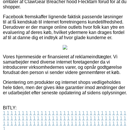
omtaler af ClawGear Breacher hood Flecktarn forud for at du
shopper.
Facebook fremskaffer lignende faktisk passende løsninger
til at få kendskab til internet forretningens kundetilfredshed.
Derudover er der mange online outlets hvor folk kan ytre en
evaluering af deres køb, hvilket ydermere kan drages fordel
af til at danne dig et indtryk af hvor glade kunderne er.
Vores hjemmeside er finansieret af reklameindtægter. Vi
samarbejder med diverse internet foretagender da vi
introducerer virksomhedernes varer, og opnår godtgørelse
forudsat den person vi sender videre gennemfører et køb.
Orientering om produkter og internet shops vedligeholdes
hele tiden, men der gives ikke garantier imod ændringer der
er udarbejdet efter seneste opdatering af sidens oplysninger.
BITLY:
1
1
1
1
1
1
1
1
1
1
1
1
1
1
1
1
1
1
1
1
1
1
1
1
1
1
1
1
1
1
1
1
1
1
1
1
1
1
1
1
1
1
1
1
1
1
1
1
1
1
1
1
1
1
1
1
1
1
1
1
1
1
1
1
1
1
1
1
1
1
1
1
1
1
1
1
1
1
1
1
1
1
1
1
1
1
1
1
1
1
1
1
1
1
1
1
1
1
1
1