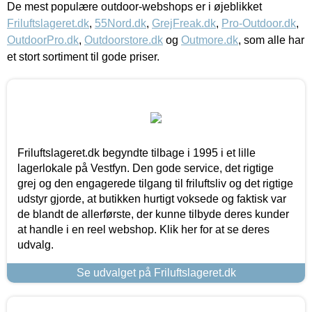
De mest populære outdoor-webshops er i øjeblikket
Friluftslageret.dk
,
55Nord.dk
,
GrejFreak.dk
,
Pro-Outdoor.dk
,
OutdoorPro.dk
,
Outdoorstore.dk
og
Outmore.dk
, som alle har
et stort sortiment til gode priser.
Friluftslageret.dk begyndte tilbage i 1995 i et lille
lagerlokale på Vestfyn. Den gode service, det rigtige
grej og den engagerede tilgang til friluftsliv og det rigtige
udstyr gjorde, at butikken hurtigt voksede og faktisk var
de blandt de allerførste, der kunne tilbyde deres kunder
at handle i en reel webshop. Klik her for at se deres
udvalg.
Se udvalget på Friluftslageret.dk